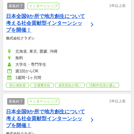
1年以上前
募集終了
インターンシップ
日本全国9か所で地方創生について
考える社会貢献型インターンシッ
プを開催！
株式会社クラダシ
北海道, 東京, 愛媛, 沖縄
無料
大学生・専門学生
週1回からOK
1週間~1ヶ月間
初心者歓迎
交通費支給
成長意欲が高い
活動外交流が盛ん
1年以上前
募集終了
インターンシップ
日本全国9か所で地方創生について
考える社会貢献型インターンシッ
プを開催！
株式会社クラダシ