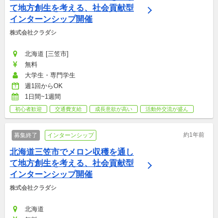
て地方創生を考える、社会貢献型
インターンシップ開催
株式会社クラダシ
北海道 [三笠市]
無料
大学生・専門学生
週1回からOK
1日間~1週間
初心者歓迎
交通費支給
成長意欲が高い
活動外交流が盛ん
約1年前
募集終了
インターンシップ
北海道三笠市でメロン収穫を通し
て地方創生を考える、社会貢献型
インターンシップ開催
株式会社クラダシ
北海道