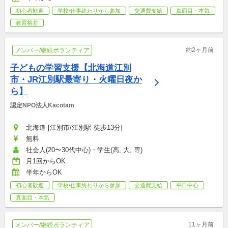
初心者歓迎
学校/仕事終わりから参加
交通費支給
真面目・本気
教育格差
約2ヶ月前
メンバー/継続ボランティア
子どもの学習支援【北海道江別
市・JR江別駅最寄り・火曜日夜か
ら】
認定NPO法人Kacotam
北海道 [江別市/江別駅 徒歩13分]
無料
社会人(20〜30代中心)・学生(高, 大, 専)
月1回からOK
半年からOK
初心者歓迎
学校/仕事終わりから参加
交通費支給
平日中心
真面目・本気
11ヶ月前
メンバー/継続ボランティア