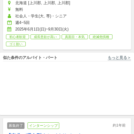
北海道 [上川郡, 上川郡, 上川郡]
無料
社会人・学生(大, 専)・シニア
週4~5回
2025年6月1日(日)~9月30日(火)
初心者歓迎
成長意欲が高い
真面目・本気
絶滅危惧種
ゴミ拾い
似た条件のアルバイト・パート
もっと見る＞
福島 [南相馬/鹿島駅 徒歩5分] NPO法人トイボックス
山形 [鶴岡市/鶴岡駅 徒歩10分] 有限会社スエヒロ
子どもたちの「ただいま！」
子どもたちの幸せつくりと未
が響く◎夕方からのNPO法人
来つくりの伴奏スタッフ募集
運営の学童スタッフ
アルバイト,パート,副業/パラレルキャリア
新卒,中途,アルバイト,パート,副業/パラレルキャリア
約1年前
募集終了
インターンシップ