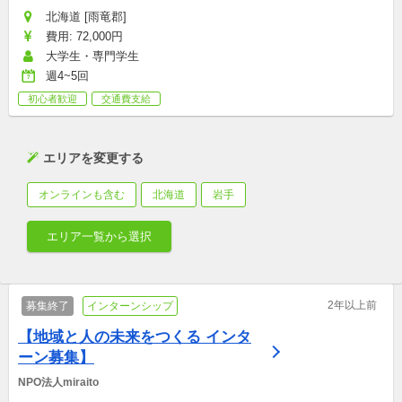
北海道 [雨竜郡]
費用: 72,000円
大学生・専門学生
週4~5回
初心者歓迎
交通費支給
エリアを変更する
オンラインも含む
北海道
岩手
エリア一覧から選択
2年以上前
募集終了
インターンシップ
【地域と人の未来をつくる インタ
ーン募集】
NPO法人miraito