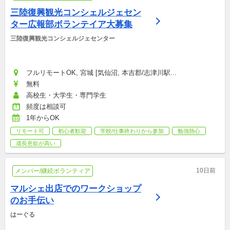
三陸復興観光コンシェルジェセン
ター広報部ボランテイア大募集
三陸復興観光コンシェルジェセンター
フルリモートOK, 宮城 [気仙沼, 本吉郡/志津川駅...
無料
高校生・大学生・専門学生
頻度は相談可
1年からOK
リモート可
初心者歓迎
学校/仕事終わりから参加
勉強熱心
成長意欲が高い
10日前
メンバー/継続ボランティア
マルシェ出店でのワークショップ
のお手伝い
はーぐる