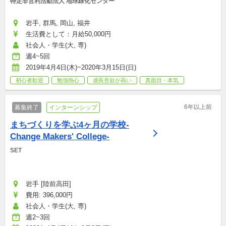
特定非営利活動法人 地球緑化センター
岩手, 群馬, 岡山, 福井
生活費として：月給50,000円
社会人・学生(大, 専)
週4~5回
2019年4月4日(木)~2020年3月15日(日)
初心者歓迎
勉強熱心
成長意欲が高い
真面目・本気
6年以上前
募集終了
インターンシップ
まちづくりを学ぶ4ヶ月の学校-
Change Makers' College-
SET
岩手 [陸前高田]
費用: 396,000円
社会人・学生(大, 専)
週2~3回