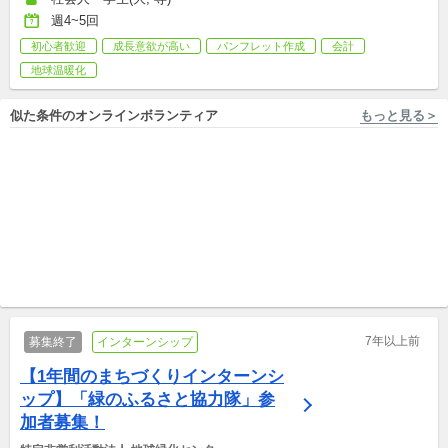
週4~5回
初心者歓迎
成長意欲が高い
パンフレット作成
会計
地球温暖化
似た条件のオンラインボランティア
もっと見る＞
フルリモート勤務 With The World
フルリモート勤務, 東京 特定非営利活動法人A SEED JAPAN
📢【8/18〆切】教育会社で
【運営メンバー募集！】プロ
Webマーケティングインター
ジェクトと事務局運営を担う
ン！！
国内外インターンシップ
運営メンバーを募集します！
国内外インターンシップ
7年以上前
募集終了
インターンシップ
【1年間のまちづくりインターンシ
ップ】「緑のふるさと協力隊」参
加者募集！