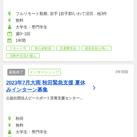
フルリモート勤務, 岩手 [岩手郡/いわて沼宮...他3件
無料
大学生・専門学生
週0~1回
1年間
リモート可
初心者歓迎
交通費支給
成長意欲が高い
活動外交流が盛ん
3年弱前
募集終了
インターンシップ
2023年7月大雨 秋田緊急支援 夏休
みインターン募集
公益社団法人ピースボート災害支援センター
（PBV）
秋田
無料
大学生・専門学生