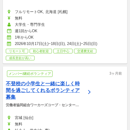
フルリモートOK, 北海道 [札幌]
無料
大学生・専門学生
週1回からOK
1年からOK
2026年10月17日(土)~18日(日), 24日(土)~25日(日)
リモート可
初心者歓迎
土日中心
交通費支給
成長意欲が高い
3ヶ月前
メンバー/継続ボランティア
不登校の小学生と一緒に楽しく時
間を過ごしてくれるボランティア
募集
労働者協同組合ワーカーズコープ・センター事
業団　仙台地域福祉事業所けやきの杜みんなの
BASE
宮城 [仙台]
無料