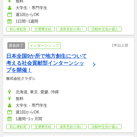
無料
大学生・専門学生
週1回からOK
1日間~1週間
初心者歓迎
交通費支給
成長意欲が高い
活動外交流が盛ん
1年以上前
募集終了
インターンシップ
日本全国9か所で地方創生について
考える社会貢献型インターンシッ
プを開催！
株式会社クラダシ
北海道, 東京, 愛媛, 沖縄
無料
大学生・専門学生
週1回からOK
1週間~1ヶ月間
初心者歓迎
交通費支給
成長意欲が高い
活動外交流が盛ん