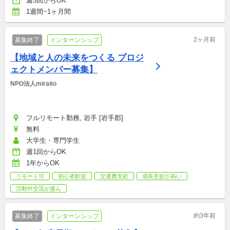
週5回からOK
1週間~1ヶ月間
2ヶ月前
募集終了
インターンシップ
【地域と人の未来をつくる プロジ
ェクトメンバー募集】
NPO法人miraito
フルリモート勤務, 岩手 [岩手郡]
無料
大学生・専門学生
週1回からOK
1年からOK
リモート可
初心者歓迎
交通費支給
成長意欲が高い
活動外交流が盛ん
約3年前
募集終了
インターンシップ