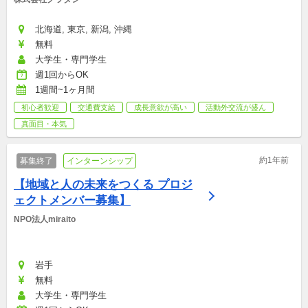
北海道, 東京, 新潟, 沖縄
無料
大学生・専門学生
週1回からOK
1週間~1ヶ月間
初心者歓迎
交通費支給
成長意欲が高い
活動外交流が盛ん
真面目・本気
約1年前
募集終了
インターンシップ
【地域と人の未来をつくる プロジ
ェクトメンバー募集】
NPO法人miraito
岩手
無料
大学生・専門学生