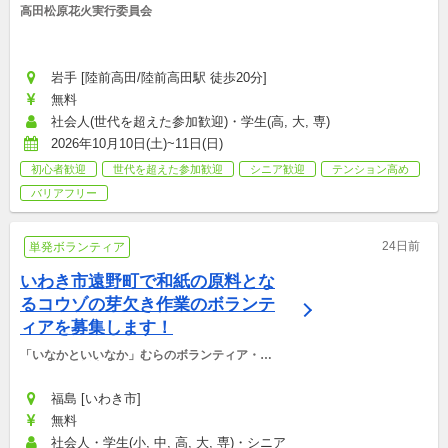
高田松原花火実行委員会
岩手 [陸前高田/陸前高田駅 徒歩20分]
無料
社会人(世代を超えた参加歓迎)・学生(高, 大, 専)
2026年10月10日(土)~11日(日)
初心者歓迎
世代を超えた参加歓迎
シニア歓迎
テンション高め
バリアフリー
24日前
単発ボランティア
いわき市遠野町で和紙の原料とな
るコウゾの芽欠き作業のボランテ
ィアを募集します！
「いなかといいなか」むらのボランティア・マ
ッチング支援事務局
福島 [いわき市]
無料
社会人・学生(小, 中, 高, 大, 専)・シニア