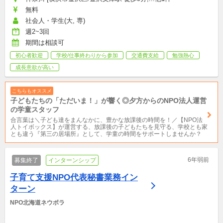
無料
社会人・学生(大, 専)
週2~3回
期間は相談可
初心者歓迎
学校/仕事終わりから参加
交通費支給
勉強熱心
成長意欲が高い
こちらもオススメ
子どもたちの「ただいま！」が響く◎夕方からのNPO法人運営
の学童スタッフ
合言葉は＼子ども達をまんなかに、豊かな放課後の時間を！／【NPO法
人トイボックス】が運営する、放課後の子どもたちを見守る、学校とも家
とも違う『第三の居場所』として、学童の時間をサポートしませんか？
6年弱前
募集終了
インターンシップ
子育て支援NPO代表秘書業務イン
ターン
NPO北海道ネウボラ