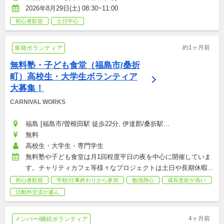
2026年8月29日(土) 08:30~11:00
初心者歓迎
土日中心
約1ヶ月前
単発ボランティア
無料塾・子ども食堂（福島市/桑折
町）高校生・大学生ボランティア
大募集！
CARNIVAL WORKS
福島 [福島市/曽根田駅 徒歩22分, 伊達郡/桑折駅...
無料
高校生・大学生・専門学生
無料塾や子ども食堂は月1回程度平日の夜を中心に開催していま
す。チャリティカフェ等様々なプロジェクトは土日や長期休暇中
に開催です！。学校/部活/アルバイトのご都合に合わせて参加し
初心者歓迎
学校/仕事終わりから参加
勉強熱心
成長意欲が高い
てくださいね！（途中からの参加・途中までの参加も大歓迎で
活動外交流が盛ん
す！）
4ヶ月前
メンバー/継続ボランティア