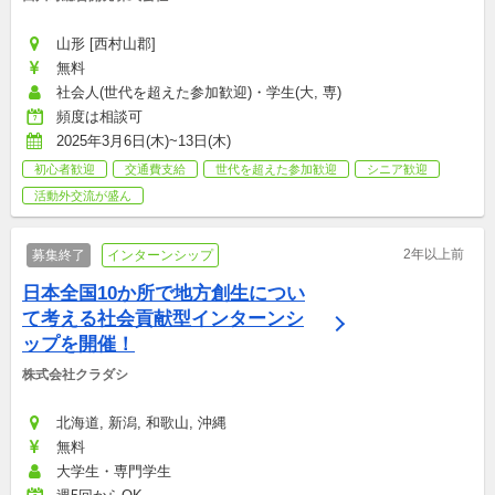
山形 [西村山郡]
無料
社会人(世代を超えた参加歓迎)・学生(大, 専)
頻度は相談可
2025年3月6日(木)~13日(木)
初心者歓迎
交通費支給
世代を超えた参加歓迎
シニア歓迎
活動外交流が盛ん
2年以上前
募集終了
インターンシップ
日本全国10か所で地方創生につい
て考える社会貢献型インターンシ
ップを開催！
株式会社クラダシ
北海道, 新潟, 和歌山, 沖縄
無料
大学生・専門学生