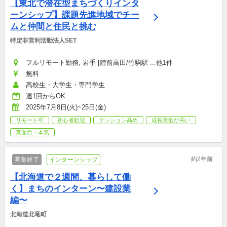
【東北で滞在型まちづくりインタ
ーンシップ】課題先進地域でチー
ムと仲間と住民と挑む
特定非営利活動法人SET
フルリモート勤務, 岩手 [陸前高田/竹駒駅 ...他1件
無料
高校生・大学生・専門学生
週1回からOK
2025年7月8日(火)~25日(金)
リモート可
初心者歓迎
テンション高め
成長意欲が高い
真面目・本気
約2年前
募集終了
インターンシップ
【北海道で２週間、暮らして働
く】まちのインターン〜建設業
編〜
北海道北竜町