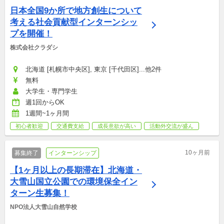
日本全国9か所で地方創生について
考える社会貢献型インターンシッ
プを開催！
株式会社クラダシ
北海道 [札幌市中央区], 東京 [千代田区]...他2件
無料
大学生・専門学生
週1回からOK
1週間~1ヶ月間
初心者歓迎
交通費支給
成長意欲が高い
活動外交流が盛ん
10ヶ月前
募集終了
インターンシップ
【1ヶ月以上の長期滞在】北海道・
大雪山国立公園での環境保全イン
ターン生募集！
NPO法人大雪山自然学校