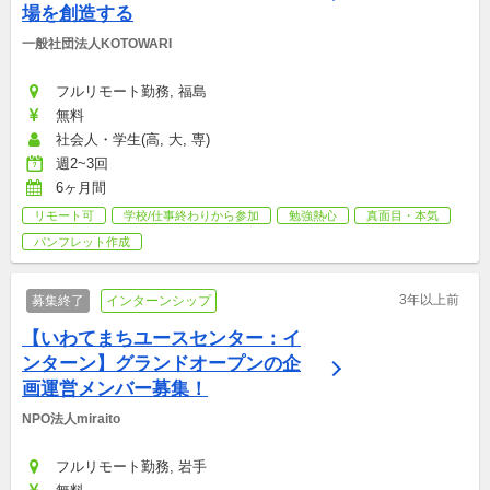
場を創造する
一般社団法人KOTOWARI
フルリモート勤務, 福島
無料
社会人・学生(高, 大, 専)
週2~3回
6ヶ月間
リモート可
学校/仕事終わりから参加
勉強熱心
真面目・本気
パンフレット作成
3年以上前
募集終了
インターンシップ
【いわてまちユースセンター：イ
ンターン】グランドオープンの企
画運営メンバー募集！
NPO法人miraito
フルリモート勤務, 岩手