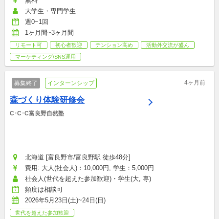
無料
大学生・専門学生
週0~1回
1ヶ月間~3ヶ月間
リモート可
初心者歓迎
テンション高め
活動外交流が盛ん
マーケティング/SNS運用
4ヶ月前
募集終了
インターンシップ
森づくり体験研修会
C･C･C富良野自然塾
北海道 [富良野市/富良野駅 徒歩48分]
費用: 大人(社会人)：10,000円, 学生：5,000円
社会人(世代を超えた参加歓迎)・学生(大, 専)
頻度は相談可
2026年5月23日(土)~24日(日)
世代を超えた参加歓迎