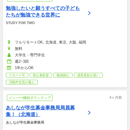
勉強したいと願うすべての子ども
たちが勉強できる世界に
STUDY FOR TWO
フルリモートOK, 北海道, 東京, 大阪, 福岡
無料
大学生・専門学生
週2~3回
1年からOK
リモート可
初心者歓迎
勉強熱心
成長意欲が高い
活動外交流が盛ん
4ヶ月前
メンバー/継続ボランティア
あしなが学生募金事務局局員募
集！（北海道）
あしなが学生募金事務局