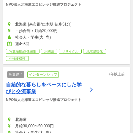
NPO法人北海道エコビレッジ推進プロジェクト
北海道 [余市郡/仁木駅 徒歩51分]
＋歩合制：月給20,000円
社会人・学生(大, 専)
週4~5回
写真撮影/画像編集
水問題
リサイクル
地球温暖化
生物多様性
7年以上前
募集終了
インターンシップ
自給的な暮らしをベースにした学
びと交流事業
NPO法人北海道エコビレッジ推進プロジェクト
北海道
月給30,000〜50,000円
社会人・学生(大, 専)