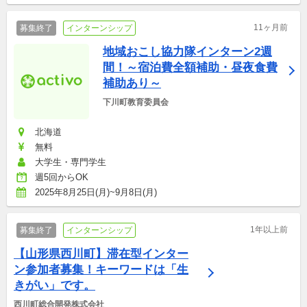
11ヶ月前
募集終了
インターンシップ
地域おこし協力隊インターン2週
間！～宿泊費全額補助・昼夜食費
補助あり～
下川町教育委員会
北海道
無料
大学生・専門学生
週5回からOK
2025年8月25日(月)~9月8日(月)
1年以上前
募集終了
インターンシップ
【山形県西川町】滞在型インター
ン参加者募集！キーワードは「生
きがい」です。
西川町総合開発株式会社