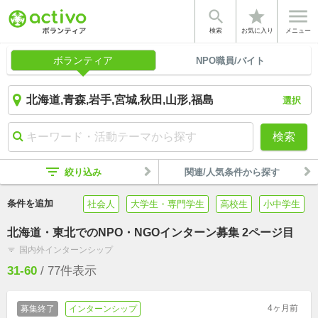


star
検索
お気に入り
メニュー
ボランティア
NPO職員/バイト
選択
検索
filter_list
絞り込み
関連/人気条件から探す
条件を追加
社会人
大学生・専門学生
高校生
小中学生
北海道・東北でのNPO・NGOインターン募集 2ページ目
国内外インターンシップ
filter_list
31-60
/
77
件表示
4ヶ月前
募集終了
インターンシップ