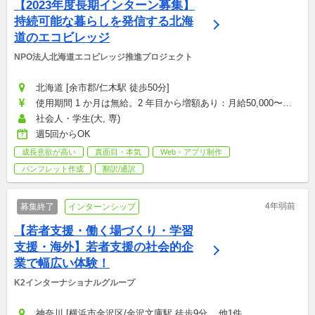
【2023年度長期インターン募集】
持続可能な暮らしを発信する北海
道のエコビレッジ
NPO法人北海道エコビレッジ推進プロジェクト
北海道 [余市郡/仁木駅 徒歩50分]
使用期間 1 か月は無給。2 年目から増額あり：月給50,000〜
80,000円
社会人・学生(大, 専)
週5回からOK
成長意欲が高い
真面目・本気
Web・アプリ制作
パンフレット作成
翻訳/通訳
4年弱前
募集終了
インターンシップ
【若者支援・働く場づくり・学習
支援・海外】若者支援の社会的企
業で幅広い体験！
K2インターナショナルグループ
神奈川 [横浜市金沢区/金沢文庫駅 徒歩9分,...他1件