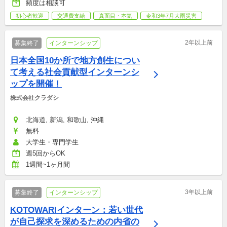
頻度は相談可
初心者歓迎
交通費支給
真面目・本気
令和3年7月大雨災害
2年以上前
募集終了
インターンシップ
日本全国10か所で地方創生につい
て考える社会貢献型インターンシ
ップを開催！
株式会社クラダシ
北海道, 新潟, 和歌山, 沖縄
無料
大学生・専門学生
週5回からOK
1週間~1ヶ月間
3年以上前
募集終了
インターンシップ
KOTOWARIインターン：若い世代
が自己探求を深めるための内省の