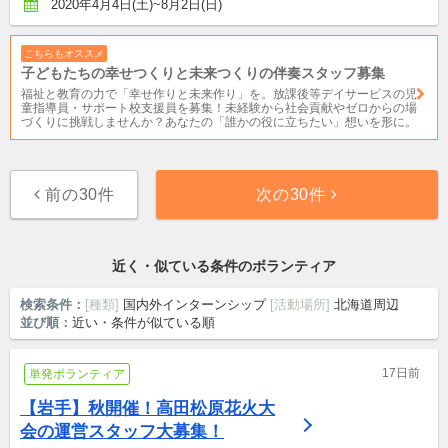
2020年4月4日(土)~8月2日(日)
こちらもオススメ
子どもたちの幸せつくりと未来つくりの伴奏スタッフ募集
福祉と教育の力で「幸せ作りと未来作り」を。放課後等デイサービスの児
童指導員・サポート校支援員を募集！未経験から社会貢献やゼロからの場
づくりに挑戦しませんか？あなたの「誰かの役に立ちたい」想いを形に。
前の30件
次の30件
近く・似ている条件のボランティア
検索条件：
[種類]
国内外インターンシップ
[活動場所]
北海道周辺
並び順：
近い・条件が似ている順
17日前
単発ボランティア
【岩手】秋開催！高田松原花火大
会の運営スタッフ大募集！