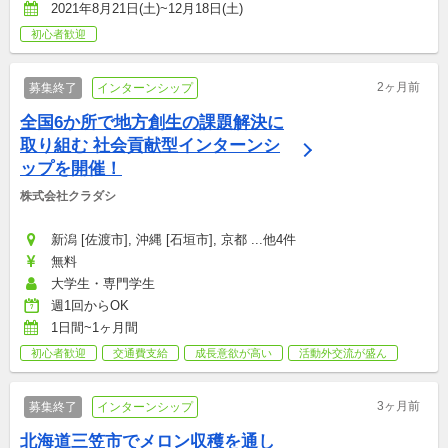
2021年8月21日(土)~12月18日(土)
初心者歓迎
2ヶ月前
募集終了
インターンシップ
全国6か所で地方創生の課題解決に
取り組む 社会貢献型インターンシ
ップを開催！
株式会社クラダシ
新潟 [佐渡市], 沖縄 [石垣市], 京都 ...他4件
無料
大学生・専門学生
週1回からOK
1日間~1ヶ月間
初心者歓迎
交通費支給
成長意欲が高い
活動外交流が盛ん
3ヶ月前
募集終了
インターンシップ
北海道三笠市でメロン収穫を通し