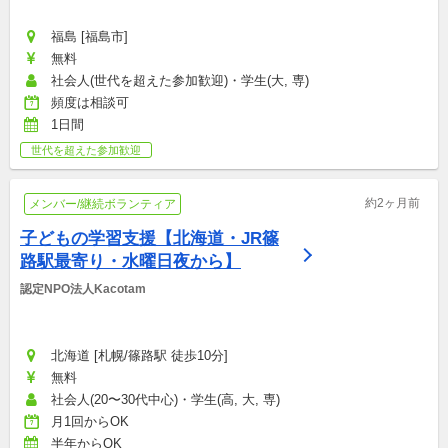
福島 [福島市]
無料
社会人(世代を超えた参加歓迎)・学生(大, 専)
頻度は相談可
1日間
世代を超えた参加歓迎
約2ヶ月前
メンバー/継続ボランティア
子どもの学習支援【北海道・JR篠
路駅最寄り・水曜日夜から】
認定NPO法人Kacotam
北海道 [札幌/篠路駅 徒歩10分]
無料
社会人(20〜30代中心)・学生(高, 大, 専)
月1回からOK
半年からOK