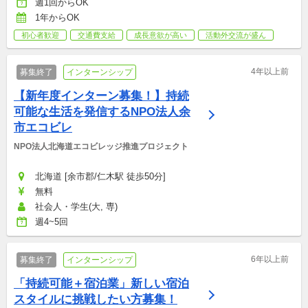
週1回からOK
1年からOK
初心者歓迎
交通費支給
成長意欲が高い
活動外交流が盛ん
4年以上前
募集終了
インターンシップ
【新年度インターン募集！】持続
可能な生活を発信するNPO法人余
市エコビレ
NPO法人北海道エコビレッジ推進プロジェクト
北海道 [余市郡/仁木駅 徒歩50分]
無料
社会人・学生(大, 専)
週4~5回
6年以上前
募集終了
インターンシップ
「持続可能＋宿泊業」新しい宿泊
スタイルに挑戦したい方募集！