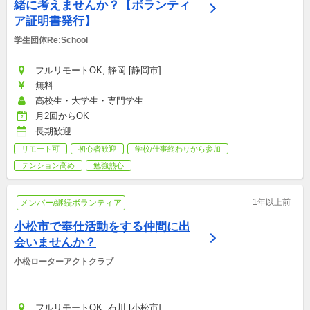
緒に考えませんか？【ボランティ
ア証明書発行】
学生団体Re:School
フルリモートOK, 静岡 [静岡市]
無料
高校生・大学生・専門学生
月2回からOK
長期歓迎
リモート可
初心者歓迎
学校/仕事終わりから参加
テンション高め
勉強熱心
1年以上前
メンバー/継続ボランティア
小松市で奉仕活動をする仲間に出
会いませんか？
小松ローターアクトクラブ
フルリモートOK, 石川 [小松市]