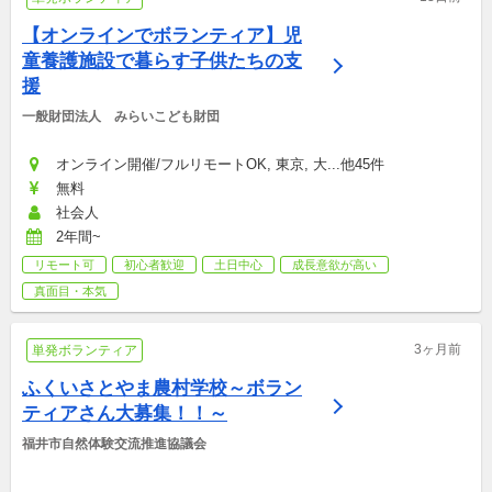
【オンラインでボランティア】児
童養護施設で暮らす子供たちの支
援
一般財団法人　みらいこども財団
オンライン開催/フルリモートOK, 東京, 大...他45件
無料
社会人
2年間~
リモート可
初心者歓迎
土日中心
成長意欲が高い
真面目・本気
3ヶ月前
単発ボランティア
ふくいさとやま農村学校～ボラン
ティアさん大募集！！～
福井市自然体験交流推進協議会