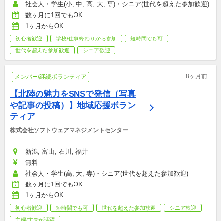
社会人・学生(小, 中, 高, 大, 専)・シニア(世代を超えた参加歓迎)
数ヶ月に1回でもOK
1ヶ月からOK
初心者歓迎
学校/仕事終わりから参加
短時間でも可
世代を超えた参加歓迎
シニア歓迎
8ヶ月前
メンバー/継続ボランティア
【北陸の魅力をSNSで発信（写真
や記事の投稿）】地域応援ボラン
ティア
株式会社ソフトウェアマネジメントセンター
新潟, 富山, 石川, 福井
無料
社会人・学生(高, 大, 専)・シニア(世代を超えた参加歓迎)
数ヶ月に1回でもOK
1ヶ月からOK
初心者歓迎
短時間でも可
世代を超えた参加歓迎
シニア歓迎
主婦/主夫が活躍