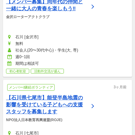
【メンバー募集】同年代の仲間と
一緒に大人の青春を楽しもう‼︎
金沢ローターアクトクラブ
石川 [金沢市]
無料
社会人(20〜30代中心)・学生(大, 専)
週0~1回
期間は相談可
初心者歓迎
活動外交流が盛ん
3ヶ月前
メンバー/継続ボランティア
【石川県七尾市】能登半島地震の
影響を受けている子どもへの支援
スタッフを募集します
NPO法人日本教育再興連盟(ROJE)
石川 [七尾市]