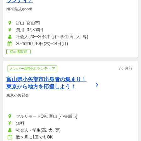
ランティア
NPO法人good!
富山 [富山市]
費用: 37,800円
社会人(20〜30代中心)・学生(高, 大, 専)
2026年9月10日(木)~14日(月)
初心者歓迎
7ヶ月前
メンバー/継続ボランティア
富山県小矢部市出身者の集まり！
東京から地方を応援しよう！
東京小矢部会
フルリモートOK, 富山 [小矢部市]
無料
社会人・学生(高, 大, 専)
数ヶ月に1回でもOK