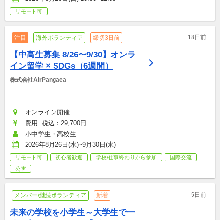
リモート可
18日前
注目
海外ボランティア
締切3日前
【中高生募集 8/26〜9/30】オンラ
イン留学 × SDGs（6週間）
株式会社AirPangaea
オンライン開催
費用: 税込：29,700円
小中学生・高校生
2026年8月26日(水)~9月30日(水)
リモート可
初心者歓迎
学校/仕事終わりから参加
国際交流
公害
5日前
メンバー/継続ボランティア
新着
未来の学校を小学生～大学生で一