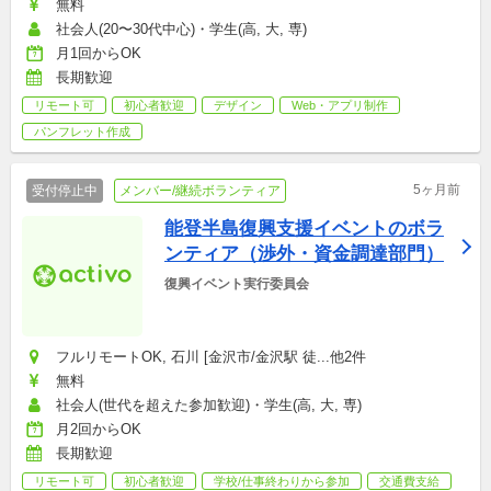
無料
社会人(20〜30代中心)・学生(高, 大, 専)
月1回からOK
長期歓迎
リモート可
初心者歓迎
デザイン
Web・アプリ制作
パンフレット作成
5ヶ月前
受付停止中
メンバー/継続ボランティア
能登半島復興支援イベントのボラ
ンティア（渉外・資金調達部門）
復興イベント実行委員会
フルリモートOK, 石川 [金沢市/金沢駅 徒...他2件
無料
社会人(世代を超えた参加歓迎)・学生(高, 大, 専)
月2回からOK
長期歓迎
リモート可
初心者歓迎
学校/仕事終わりから参加
交通費支給