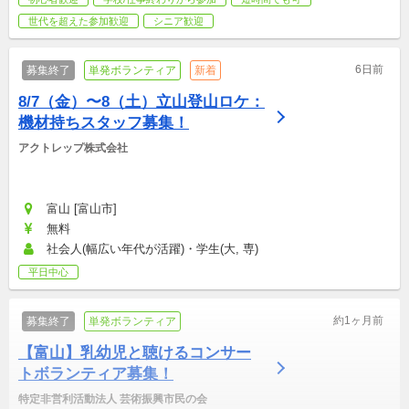
世代を超えた参加歓迎
シニア歓迎
6日前
募集終了
単発ボランティア
新着
8/7（金）〜8（土）立山登山ロケ：
機材持ちスタッフ募集！
アクトレップ株式会社
富山 [富山市]
無料
社会人(幅広い年代が活躍)・学生(大, 専)
平日中心
約1ヶ月前
募集終了
単発ボランティア
【富山】乳幼児と聴けるコンサー
トボランティア募集！
特定非営利活動法人 芸術振興市民の会