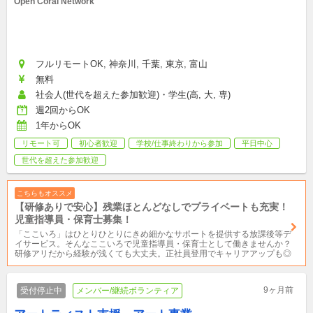
Open Coral Network
フルリモートOK, 神奈川, 千葉, 東京, 富山
無料
社会人(世代を超えた参加歓迎)・学生(高, 大, 専)
週2回からOK
1年からOK
リモート可
初心者歓迎
学校/仕事終わりから参加
平日中心
世代を超えた参加歓迎
こちらもオススメ
【研修ありで安心】残業ほとんどなしでプライベートも充実！
児童指導員・保育士募集！
「ここいろ」はひとりひとりにきめ細かなサポートを提供する放課後等デ
イサービス。そんなここいろで児童指導員・保育士として働きませんか？
研修アリだから経験が浅くても大丈夫。正社員登用でキャリアアップも◎
9ヶ月前
受付停止中
メンバー/継続ボランティア