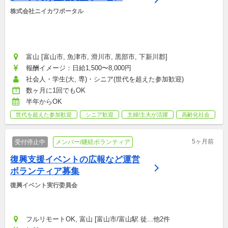
株式会社ニイカワポータル
富山 [富山市, 魚津市, 滑川市, 黒部市, 下新川郡]
報酬イメージ：日給1,500〜8,000円
社会人・学生(大, 専)・シニア(世代を超えた参加歓迎)
数ヶ月に1回でもOK
半年からOK
世代を超えた参加歓迎
シニア歓迎
主婦/主夫が活躍
高齢化社会
5ヶ月前
受付停止中
メンバー/継続ボランティア
復興支援イベントの広報など運営
ボランティア募集
復興イベント実行委員会
フルリモートOK, 富山 [富山市/富山駅 徒...他2件