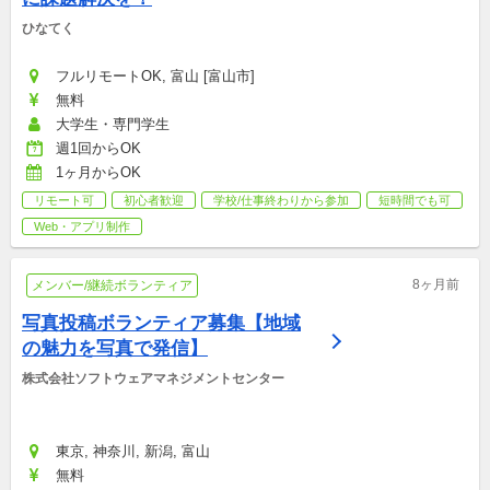
ひなてく
フルリモートOK, 富山 [富山市]
無料
大学生・専門学生
週1回からOK
1ヶ月からOK
リモート可
初心者歓迎
学校/仕事終わりから参加
短時間でも可
Web・アプリ制作
8ヶ月前
メンバー/継続ボランティア
写真投稿ボランティア募集【地域
の魅力を写真で発信】
株式会社ソフトウェアマネジメントセンター
東京, 神奈川, 新潟, 富山
無料