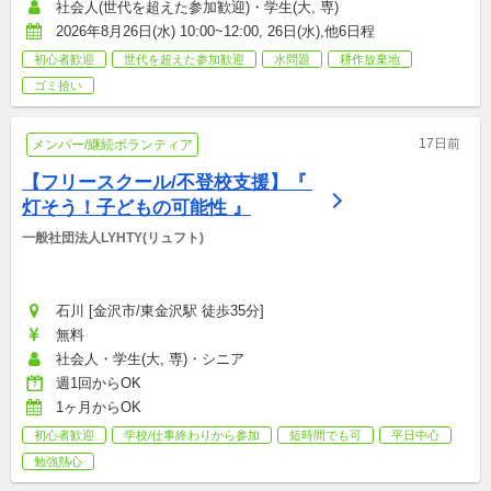
社会人(世代を超えた参加歓迎)・学生(大, 専)
2026年8月26日(水) 10:00~12:00, 26日(水),他6日程
初心者歓迎
世代を超えた参加歓迎
水問題
耕作放棄地
ゴミ拾い
17日前
メンバー/継続ボランティア
【フリースクール/不登校支援】『 
灯そう！子どもの可能性 』
一般社団法人LYHTY(リュフト)
石川 [金沢市/東金沢駅 徒歩35分]
無料
社会人・学生(大, 専)・シニア
週1回からOK
1ヶ月からOK
初心者歓迎
学校/仕事終わりから参加
短時間でも可
平日中心
勉強熱心