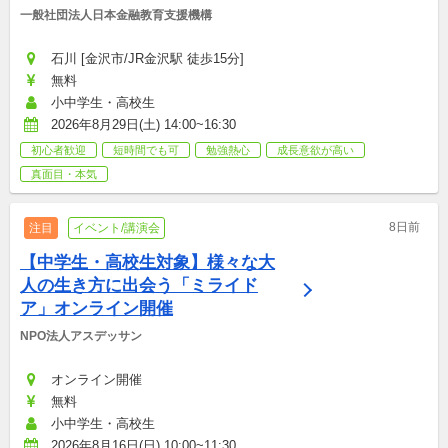
一般社団法人日本金融教育支援機構
石川 [金沢市/JR金沢駅 徒歩15分]
無料
小中学生・高校生
2026年8月29日(土) 14:00~16:30
初心者歓迎
短時間でも可
勉強熱心
成長意欲が高い
真面目・本気
8日前
注目
イベント/講演会
【中学生・高校生対象】様々な大
人の生き方に出会う「ミライド
ア」オンライン開催
NPO法人アスデッサン
オンライン開催
無料
小中学生・高校生
2026年8月16日(日) 10:00~11:30