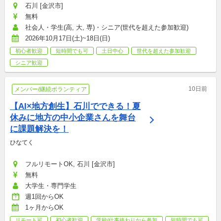
石川 [金沢市]
無料
社会人・学生(高, 大, 専)・シニア(世代を超えた参加歓迎)
2026年10月17日(土)~18日(日)
初心者歓迎
短時間でも可
土日中心
世代を超えた参加歓迎
シニア歓迎
10日前
メンバー/継続ボランティア
【AI×地方創生】石川でできる！夏
休みに地方の中小企業さんを舞台
に課題解決を！
ひなてく
フルリモートOK, 石川 [金沢市]
無料
大学生・専門学生
週1回からOK
1ヶ月からOK
リモート可
初心者歓迎
学校/仕事終わりから参加
短時間でも可