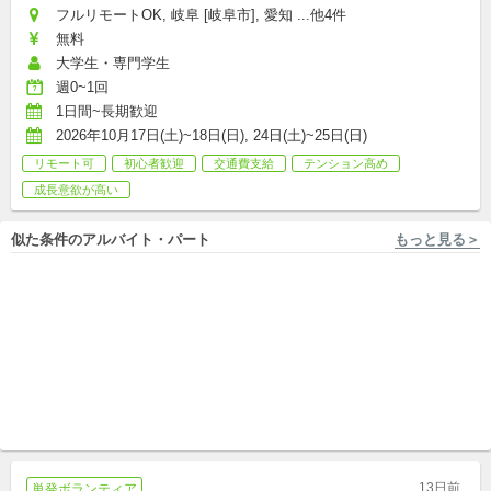
フルリモートOK, 岐阜 [岐阜市], 愛知 ...他4件
無料
大学生・専門学生
週0~1回
1日間~長期歓迎
2026年10月17日(土)~18日(日), 24日(土)~25日(日)
リモート可
初心者歓迎
交通費支給
テンション高め
成長意欲が高い
似た条件のアルバイト・パート
もっと見る＞
富山 [砺波市] 合同会社燈
富山 [氷見市/氷見駅] 一般社団法人D-live
【研修ありで安心】残業ほと
富山県氷見市で、地域社会と
んどなしでプライベートも充
高校生の繋がりを創造するコ
実！児童指導員・保育士募
パート
ーディネーターを募集しま
新卒,中途,副業/パラレルキャリア
集！
す！
13日前
単発ボランティア