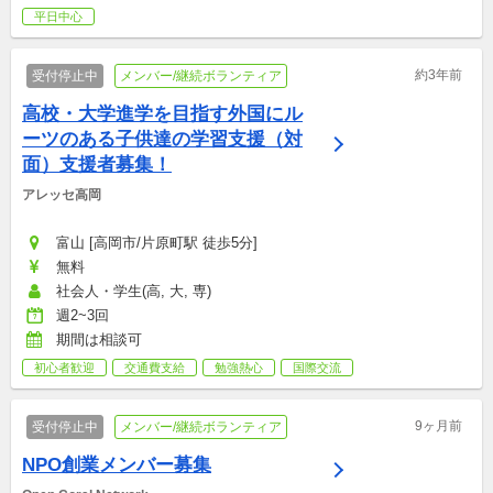
平日中心
約3年前
受付停止中
メンバー/継続ボランティア
高校・大学進学を目指す外国にル
ーツのある子供達の学習支援（対
面）支援者募集！
アレッセ高岡
富山 [高岡市/片原町駅 徒歩5分]
無料
社会人・学生(高, 大, 専)
週2~3回
期間は相談可
初心者歓迎
交通費支給
勉強熱心
国際交流
9ヶ月前
受付停止中
メンバー/継続ボランティア
NPO創業メンバー募集