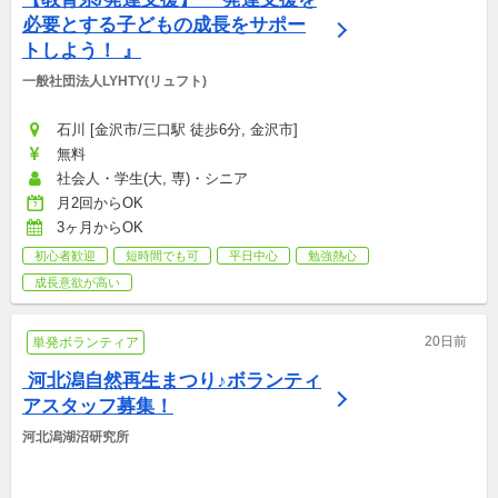
必要とする子どもの成長をサポー
トしよう！ 』
一般社団法人LYHTY(リュフト)
石川 [金沢市/三口駅 徒歩6分, 金沢市]
無料
社会人・学生(大, 専)・シニア
月2回からOK
3ヶ月からOK
初心者歓迎
短時間でも可
平日中心
勉強熱心
成長意欲が高い
20日前
単発ボランティア
 河北潟自然再生まつり♪ボランティ
アスタッフ募集！
河北潟湖沼研究所