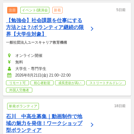
5日前
注目
イベント/講演会
新着
【勉強会】社会課題を仕事にする
方法とは？/ボランティア継続の限
界【大学生対象】
一般社団法人ユースキャリア教育機構
オンライン開催
無料
大学生・専門学生
2026年8月21日(金) 21:00~22:00
リモート可
初心者歓迎
成長意欲が高い
ストリートチルドレン
外国人労働者
18日前
単発ボランティア
石川　中高生募集｜動画制作で地
域の魅力を発信！ワークショップ
型ボランティア