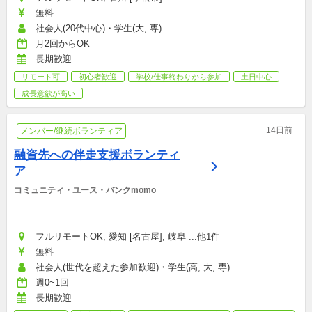
無料
社会人(20代中心)・学生(大, 専)
月2回からOK
長期歓迎
リモート可
初心者歓迎
学校/仕事終わりから参加
土日中心
成長意欲が高い
14日前
メンバー/継続ボランティア
融資先への伴走支援ボランティ
ア　
コミュニティ・ユース・バンクmomo
フルリモートOK, 愛知 [名古屋], 岐阜 ...他1件
無料
社会人(世代を超えた参加歓迎)・学生(高, 大, 専)
週0~1回
長期歓迎