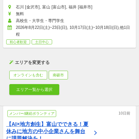
石川 [金沢市], 富山 [富山市], 福井 [福井市]
無料
高校生・大学生・専門学生
2026年8月22日(土)~23日(日), 10月17日(土)~10月18日(日),他1日
程
初心者歓迎
土日中心
エリアを変更する
オンラインも含む
南砺市
エリア一覧から選択
10日前
メンバー/継続ボランティア
【AI×地方創生】富山でできる！夏
休みに地方の中小企業さんを舞台
に課題解決を！