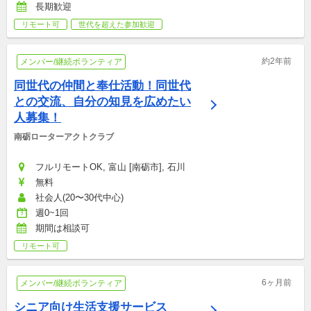
長期歓迎
リモート可
世代を超えた参加歓迎
約2年前
メンバー/継続ボランティア
同世代の仲間と奉仕活動！同世代
との交流、自分の知見を広めたい
人募集！
南砺ローターアクトクラブ
フルリモートOK, 富山 [南砺市], 石川
無料
社会人(20〜30代中心)
週0~1回
期間は相談可
リモート可
6ヶ月前
メンバー/継続ボランティア
シニア向け生活支援サービス