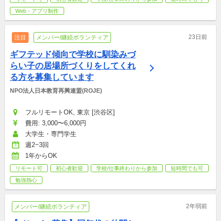
Web・アプリ制作
23日前
注目
メンバー/継続ボランティア
ギフテッド傾向で学校に馴染みづ
らい子の居場所づくりをしてくれ
る方を募集しています
NPO法人日本教育再興連盟(ROJE)
フルリモートOK, 東京 [渋谷区]
費用: 3,000〜6,000円
大学生・専門学生
週2~3回
1年からOK
リモート可
初心者歓迎
学校/仕事終わりから参加
短時間でも可
勉強熱心
2年弱前
メンバー/継続ボランティア