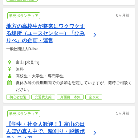
6ヶ月前
単発ボランティア
地方の高校生が将来にワクワクす
る場所（ユースセンター）「ひみ
りべ」の企画・運営
一般社団法人D-live
富山 [氷見市]
無料
高校生・大学生・専門学生
夏休み等の長期期間での参加を想定していますが、随時ご相談く
ださい。
初心者歓迎
交通費支給
真面目・本気
空き家
5ヶ月前
単発ボランティア
【学生・社会人歓迎！】富山の田
んぼの真ん中で、稲刈り・脱穀ボ