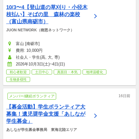
10/3〜4【登山道の草刈り・小径木
枝払い】そばの里　森林の楽校
（富山県南砺市）
JUON NETWORK（樹恩ネットワーク）
富山 [南砺市]
費用: 10,000円
社会人・学生(高, 大, 専)
2026年10月3日(土)~4日(日)
初心者歓迎
土日中心
真面目・本気
地球温暖化
生物多様性
16日前
メンバー/継続ボランティア
【募金活動】学生ボランティア大
募集！遺児奨学金支援「あしなが
学生募金」
あしなが学生募金事務局　東海北陸エリア