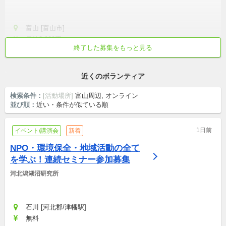
富山 [富山市]
日給2,000円
終了した募集をもっと見る
社会人・学生(大, 専)・シニア
初心者歓迎
土日中心
世代を超えた参加歓迎
子育て/育児
近くのボランティア
検索条件：
[活動場所]
富山周辺, オンライン
並び順：
近い・条件が似ている順
1日前
イベント/講演会
新着
NPO・環境保全・地域活動の全て
を学ぶ！連続セミナー参加募集
河北潟湖沼研究所
石川 [河北郡/津幡駅]
無料