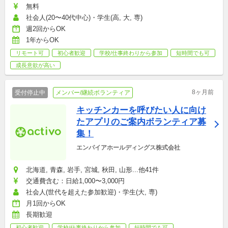
無料
社会人(20〜40代中心)・学生(高, 大, 専)
週2回からOK
1年からOK
リモート可
初心者歓迎
学校/仕事終わりから参加
短時間でも可
成長意欲が高い
8ヶ月前
受付停止中
メンバー/継続ボランティア
キッチンカーを呼びたい人に向け
たアプリのご案内ボランティア募
集！
エンパイアホールディングス株式会社
北海道, 青森, 岩手, 宮城, 秋田, 山形...他41件
交通費含む：日給1,000〜3,000円
社会人(世代を超えた参加歓迎)・学生(大, 専)
月1回からOK
長期歓迎
初心者歓迎
学校/仕事終わりから参加
短時間でも可