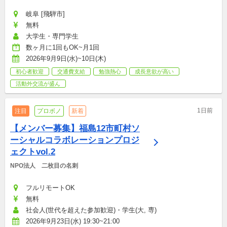
岐阜 [飛騨市]
無料
大学生・専門学生
数ヶ月に1回もOK~月1回
2026年9月9日(水)~10日(木)
初心者歓迎
交通費支給
勉強熱心
成長意欲が高い
活動外交流が盛ん
1日前
注目
プロボノ
新着
【メンバー募集】福島12市町村ソ
ーシャルコラボレーションプロジ
ェクトvol.2
NPO法人　二枚目の名刺
フルリモートOK
無料
社会人(世代を超えた参加歓迎)・学生(大, 専)
2026年9月23日(水) 19:30~21:00