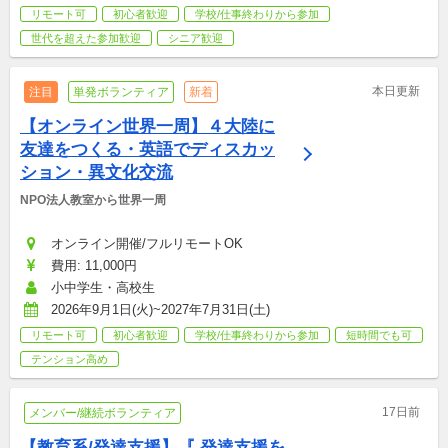
リモート可
初心者歓迎
学校/仕事終わりから参加
世代を超えた参加歓迎
シニア歓迎
本日更新
注目
単発ボランティア
新着
【オンライン世界一周】４大陸に
友達をつくる・英語でディスカッ
ション・異文化交流
NPO法人教室から世界一周
オンライン開催/フルリモートOK
費用: 11,000円
小中学生・高校生
2026年9月1日(火)~2027年7月31日(土)
リモート可
初心者歓迎
学校/仕事終わりから参加
短時間でも可
テンション高め
17日前
メンバー/継続ボランティア
【教育系/発達支援】『 発達支援を