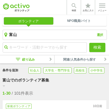


star
検索
お気に入り
メニュー
NPO職員/バイト
ボランティア
選択
検索
filter_list
絞り込み
関連/人気条件から探す
条件を追加
社会人
大学生・専門学生
高校生
小中学生
富山でのボランティア募集
filter_list
1-30
/
101
件表示
10日前
単発ボランティア