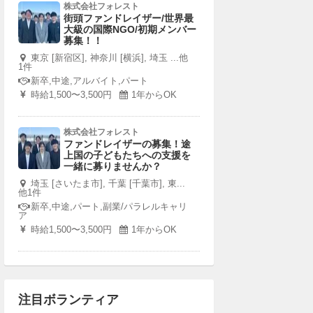
株式会社フォレスト
街頭ファンドレイザー/世界最
大級の国際NGO/初期メンバー
募集！！
東京 [新宿区], 神奈川 [横浜], 埼玉 ...他
1件
新卒,中途,アルバイト,パート
時給1,500〜3,500円
1年からOK
株式会社フォレスト
ファンドレイザーの募集！途
上国の子どもたちへの支援を
一緒に募りませんか？
埼玉 [さいたま市], 千葉 [千葉市], 東...
他1件
新卒,中途,パート,副業/パラレルキャリ
ア
時給1,500〜3,500円
1年からOK
注目ボランティア