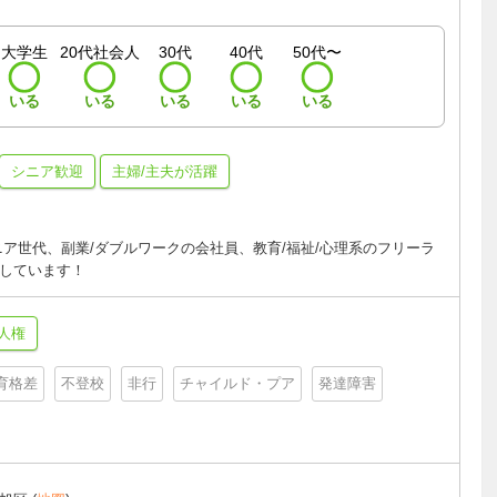
大学生
20代社会人
30代
40代
50代〜
いる
いる
いる
いる
いる
シニア歓迎
主婦/主夫が活躍
ニア世代、副業/ダブルワークの会社員、教育/福祉/心理系のフリーラ
しています！
人権
育格差
不登校
非行
チャイルド・プア
発達障害