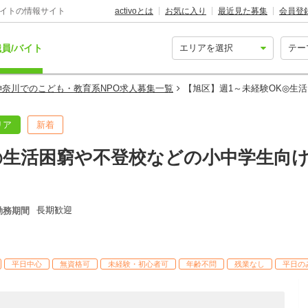
バイトの情報サイト
activoとは
お気に入り
最近見た募集
会員登
員/バイト
神奈川でのこども・教育系NPO求人募集一覧
【旭区】週1～未経験OK◎生
リア
新着
◎生活困窮や不登校などの小中学生向
長期歓迎
勤務期間
平日中心
無資格可
未経験・初心者可
年齢不問
残業なし
平日の