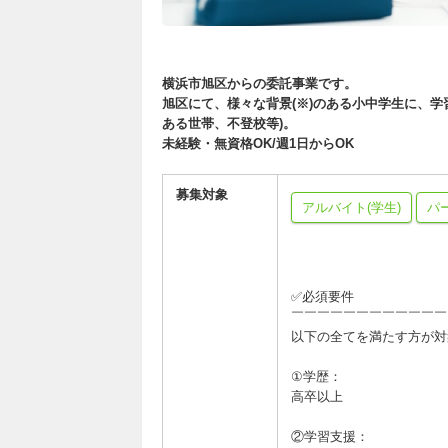
横浜市旭区からの委託事業です。
旭区にて、様々な背景(※)のある小中学生に、
ある世帯、不登校等)。
未経験・無資格OK/週1日からOK
募集対象
アルバイト(学生)
パ
✅必須要件
￣￣￣￣￣￣￣￣￣￣￣￣
以下の全てを満たす方が対
①学歴：
高卒以上
②学習支援：