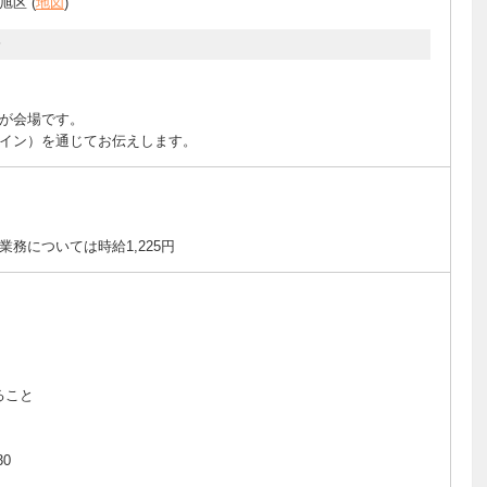
区 (
地図
)
分
が会場です。
イン）を通じてお伝えします。
務については時給1,225円
ること
30