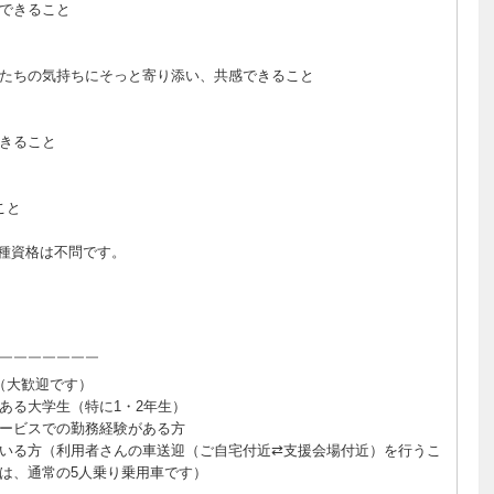
できること
たちの気持ちにそっと寄り添い、共感できること
きること
こと
種資格は不問です。
￣￣￣￣￣￣￣
（大歓迎です）
ある大学生（特に1・2年生）
ービスでの勤務経験がある方
いる方（利用者さんの車送迎（ご自宅付近⇄支援会場付近）を行うこ
は、通常の5人乗り乗用車です）