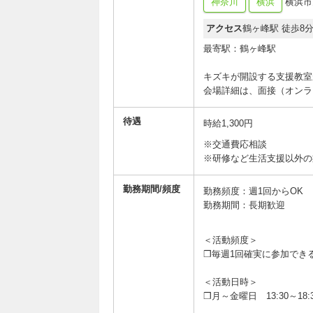
神奈川
横浜
横浜市旭
アクセス
鶴ヶ峰駅 徒歩8
最寄駅：鶴ヶ峰駅
キズキが開設する支援教室
会場詳細は、面接（オンラ
待遇
時給1,300円
※交通費応相談
※研修など生活支援以外の業
勤務期間/頻度
勤務頻度：週1回からOK
勤務期間：長期歓迎
＜活動頻度＞
❒毎週1回確実に参加でき
＜活動日時＞
❒月～金曜日 13:30～18: