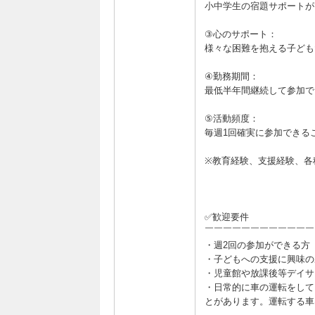
小中学生の宿題サポートが
③心のサポート：
様々な困難を抱える子ども
④勤務期間：
最低半年間継続して参加で
⑤活動頻度：
毎週1回確実に参加できる
※教育経験、支援経験、各
✅歓迎要件
￣￣￣￣￣￣￣￣￣￣￣￣
・週2回の参加ができる方
・子どもへの支援に興味の
・児童館や放課後等デイサ
・日常的に車の運転をして
とがあります。運転する車