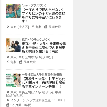
⁺one（プラスワン）
【一度きりで終わらせない】
フィリピンの子ども達の笑顔
を作りに毎年会いに行きま
す！
東京 [渋谷区]
無料
長期歓迎
認定NPO法人CLACK
東京/中野・大学生🔶困難を抱
える中高生に安心できる居場
所と挑戦を届ける！有給
東京 [中野区/中野駅 徒歩10分]
無料
長期歓迎
一般社団法人子供教育創造機構
【高校生〜大学生】子どもた
ちと関わり、自己理解を深め
る学童インターン募集！！
東京 [中央区/勝どき駅 徒歩3分, 中央
区/新富町駅...
インターンシップ活動支援金：1,000円
6ヶ月間~1年間