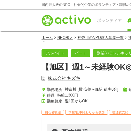
国内最大級のNPO・社会的企業のボランティア・職員/
ボランティア
職
ホーム
NPO求人
神奈川のNPO求人募集一覧
ト
アルバイト
パート
副業/パラレルキャ
【旭区】週1～未経験OK
株式会社キズキ
神奈川 [横浜/鶴ヶ峰駅 徒歩8分]
勤務場所
時給1,300円
待遇
週1回からOK
勤務頻度
初心者歓迎
学校/仕事終わりから参加
交通費支給