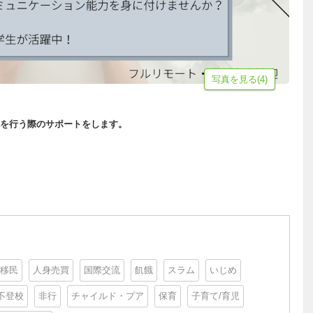
写真を見る(4)
を行う際のサポートをします。
移民
人身売買
国際交流
飢餓
スラム
いじめ
不登校
非行
チャイルド・プア
保育
子育て/育児