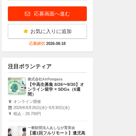
応募画面へ進む
お気に入りに追加
応募締切
2026-08-18
注目ボランティア
株式会社AirPangaea
【中高生募集 8/26〜9/30】オ
ンライン留学 × SDGs（6週
間）
オンライン開催
2026年8月26日(水)~9月30日(水)
税込：29,700円
一般財団法人あしなが育英会
【週1回フルリモート】遺児高