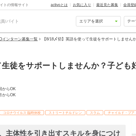
バイトの情報サイト
activoとは
お気に入り
最近見た募集
会員登
員/バイト
GOインターン募集一覧
【8/18〆切】英語を使って生徒をサポートしません
って生徒をサポートしませんか？子ども
回からOK
月からOK
コロナウイルス 臨時休校
ストリートチルドレン
スラム
チャイルド・プア
、主体性を引き出すスキルを身につけ