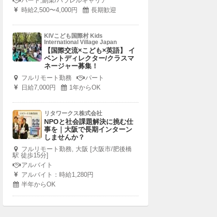
パート,副業/パラレルキャリア
時給2,500〜4,000円
長期歓迎
KIVこども国際村 Kids
International Village Japan
【国際交流×こども×英語】 イ
ベントディレクター/クラスマ
ネージャー募集！
フルリモート勤務
パート
日給7,000円
1年からOK
リタワークス株式会社
NPOと社会課題解決に挑む仕
事を｜大阪で長期インターン
しませんか？
フルリモート勤務, 大阪 [大阪市/肥後橋
駅 徒歩15分]
アルバイト
アルバイト：時給1,280円
半年からOK