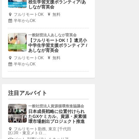
校生学習支援ボランティア/あ
しなが育英会
フルリモートOK
無料
半年からOK
一般財団法人あしなが育英会
【フルリモートOK！】遺児小
中学生学習支援ボランティア /
あしなが育英会
フルリモートOK
無料
半年からOK
注目アルバイト
一般社団法人資源循環推進協議会
日本成長戦略に位置付けられ
たGXケミカル、資源・炭素循
環市場創出プロジェクト推進
フルリモート勤務, 東京 [千代田
区/JR・東京メトロ...