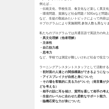
例えば…
・伝統文化、学校生活、食文化など楽しく異文化
・環境問題、貧困など社会問題 / SDGsなど
など、生徒の取組みたいトピックによって内容は
※プログラムにより実施期間,参加人数も異なり
私たちのプログラムでは共通言語で英語力の向上
・異文化理解（他者理解）
・主体性
・自己効力感
・思考力
など、学校では測定が難しいけれど社会で役立つ
ラーニングアシスタントスタッフとして活動する
・初対面の人達との関係構築ができるようになっ
・アイスブレイクが自然と身についた
・その場を客観的に見る力がついた（発言量が少
どを考える）
・相手の話に耳を傾け、質問を通して相手の考え
・生徒のレベルに合わせた柔軟なサポート能力、
・臨機応変な力が身についた