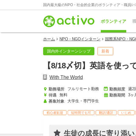
国内最大級のNPO・社会的企業のボランティア・職員/
ボランティア
職
ホーム
NPO・NGOインターン
国際系NPO・N
国内外インターンシップ
新着
【8/18〆切】英語を使
With The World
フルリモート勤務
週2
勤務場所
勤務頻度
無料
3ヶ
待遇
勤務期間
大学生・専門学生
募集対象
初心者歓迎
短時間でも可
翻訳/通訳
いじめ
生徒の成長に寄り添い