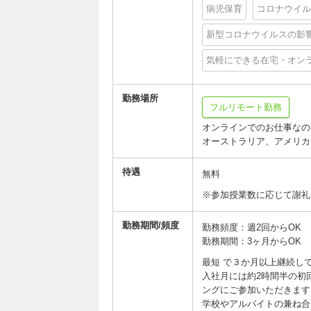
病児保育
コロナウイル
新型コロナウイルスの影
気軽にできる在宅・オン
勤務場所
フルリモート勤務
オンラインでのお仕事なの
オーストラリア、アメリカ
待遇
無料
※参加授業数に応じて謝
勤務期間/頻度
勤務頻度：週2回からOK
勤務期間：3ヶ月からOK
最短 で３か月以上継続し
入社月には約2時間半の初回
ングにご参加いただきま
学校やアルバイトの兼ね合