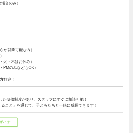
の場合のみ）
ちらか就業可能な方）
業）
（月・火・木はお休み）
AM・PMのみなどもOK）
方歓迎！
！
実した研修制度があり、スタッフにすぐに相談可能！
えること」を通じて、子どもたちと一緒に成長できます！
ザイナー