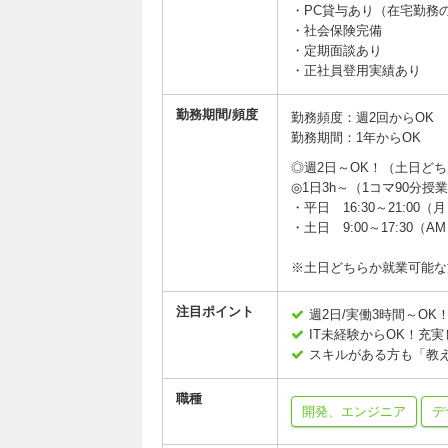
・PC貸与あり（在宅勤務
・社会保険完備
・定期面談あり
・正社員登用実績あり
勤務期間/頻度
勤務頻度：週2回からOK
勤務期間：1年からOK
◎週2日～OK！（土日ど
◎1日3h～（1コマ90分授
・平日 16:30～21:00
・土日 9:00～17:30（
※土日どちらか就業可能な
注目ポイント
週2日/実働3時間～OK
IT未経験からOK！充
スキルがある方も「教
職種
開発、エンジニア
デ