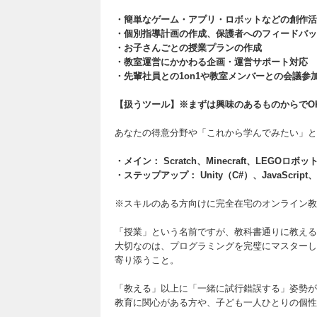
・簡単なゲーム・アプリ・ロボットなどの創作活
・個別指導計画の作成、保護者へのフィードバッ
・お子さんごとの授業プランの作成
・教室運営にかかわる企画・運営サポート対応
・先輩社員との1on1や教室メンバーとの会議参
【扱うツール】※まずは興味のあるものからでO
あなたの得意分野や「これから学んでみたい」と
・メイン： Scratch、Minecraft、LEGOロ
・ステップアップ： Unity（C#）、JavaScript、
※スキルのある方向けに完全在宅のオンライン教
「授業」という名前ですが、教科書通りに教える
大切なのは、プログラミングを完璧にマスターし
寄り添うこと。
「教える」以上に「一緒に試行錯誤する」姿勢が
教育に関心がある方や、子ども一人ひとりの個性