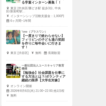
る学童インターン募集！！
東京 [中央区/勝どき駅 徒歩3分, 中央
区/新富町駅...
インターンシップ活動支援金：1,000円
6ヶ月間~1年間
⁺one（プラスワン）
【一度きりで終わらせない】
フィリピンの子ども達の笑顔
を作りに毎年会いに行きま
す！
東京 [渋谷区]
無料
長期歓迎
一般社団法人ユースキャリア教育
機構
【勉強会】社会課題を仕事に
する方法とは？/ボランティア
継続の限界【大学生対象】
オンライン開催
2026年8月6日(木) 21:00~22:00,他1日程
無料