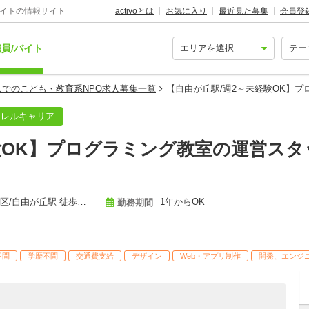
バイトの情報サイト
activoとは
お気に入り
最近見た募集
会員登
員/バイト
京でのこども・教育系NPO求人募集一覧
【自由が丘駅/週2～未経験OK】
ラレルキャリア
験OK】プログラミング教室の運営スタ
東京 [目黒区/自由が丘駅 徒歩6分, 目黒区/自由が丘駅 徒歩5分]
1年からOK
勤務期間
不問
学歴不問
交通費支給
デザイン
Web・アプリ制作
開発、エンジ