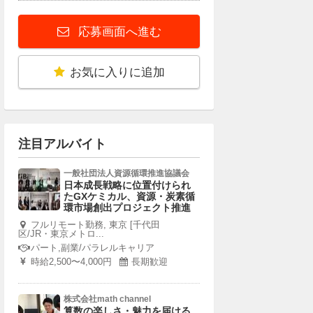
応募画面へ進む
お気に入りに追加
注目アルバイト
一般社団法人資源循環推進協議会
日本成長戦略に位置付けられ
たGXケミカル、資源・炭素循
環市場創出プロジェクト推進
フルリモート勤務, 東京 [千代田
区/JR・東京メトロ...
パート,副業/パラレルキャリア
時給2,500〜4,000円
長期歓迎
株式会社math channel
算数の楽しさ・魅力を届ける