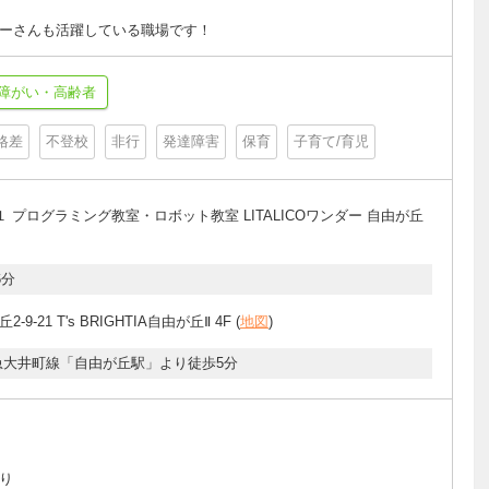
ーさんも活躍している職場です！
障がい・高齢者
格差
不登校
非行
発達障害
保育
子育て/育児
１ プログラミング教室・ロボット教室 LITALICOワンダー 自由が丘
6分
-9-21 T's BRIGHTIA自由が丘Ⅱ 4F (
地図
)
急大井町線「自由が丘駅」より徒歩5分
）
り