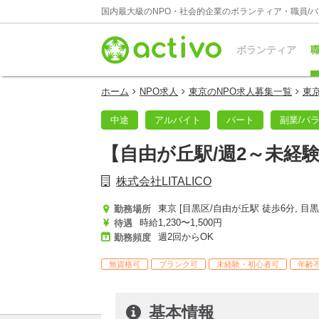
国内最大級のNPO・社会的企業のボランティア・職員/
ボランティア
職
ホーム
NPO求人
東京のNPO求人募集一覧
東
中途
アルバイト
パート
副業/パ
【自由が丘駅/週2～未経
株式会社LITALICO
勤務場所
時給1,230〜1,500円
待遇
週2回からOK
勤務頻度
無資格可
ブランク可
未経験・初心者可
年齢
基本情報