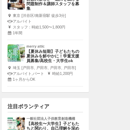
問題制作＆講師スタッフを募
集
東京 [渋谷区/南新宿駅 徒歩3分]
アルバイト
スタッフ：時給1,500〜1,800円
1年間
merry attic
【夏休み短期】子どもたちの
夏休みを鮮やかに！学童支援
員募集/高校生・大学生ok
埼玉 [戸田市, 戸田市, 戸田市, 戸田市]
アルバイト,パート
時給1,200円
1ヶ月からOK
注目ボランティア
一般社団法人子供教育創造機構
【高校生〜大学生】子どもた
ちと関わり、自己理解を深め