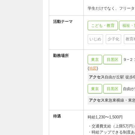
学生だけでなく、フリータ
活動テーマ
こども・教育
福祉・
いじめ
少子化
教育
勤務場所
東京
目黒区
９−２
(
地図
)
アクセス
自由が丘駅 徒歩
東京
目黒区
自由が丘2
アクセス
東急東横線・東
待遇
時給1,230〜1,500円
・交通費支給（上限5万円
・時給アップできる制度あ