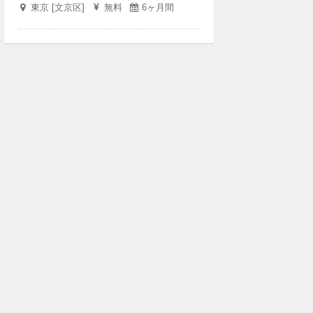
東京 [文京区]
無料
6ヶ月間