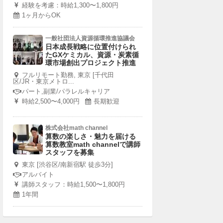
経験を考慮：時給1,300〜1,800円
1ヶ月からOK
一般社団法人資源循環推進協議会
日本成長戦略に位置付けられ
たGXケミカル、資源・炭素循
環市場創出プロジェクト推進
フルリモート勤務, 東京 [千代田
区/JR・東京メトロ...
パート,副業/パラレルキャリア
時給2,500〜4,000円
長期歓迎
株式会社math channel
算数の楽しさ・魅力を届ける
算数教室math channelで講師
スタッフを募集
東京 [渋谷区/南新宿駅 徒歩3分]
アルバイト
講師スタッフ：時給1,500〜1,800円
1年間