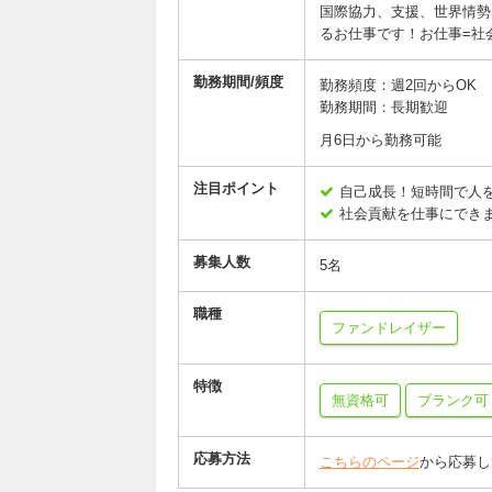
国際協力、支援、世界情勢
るお仕事です！お仕事=社
勤務期間/頻度
勤務頻度：週2回からOK
勤務期間：長期歓迎
月6日から勤務可能
注目ポイント
自己成長！短時間で人
社会貢献を仕事にでき
募集人数
5名
職種
ファンドレイザー
特徴
無資格可
ブランク可
応募方法
こちらのページ
から応募し