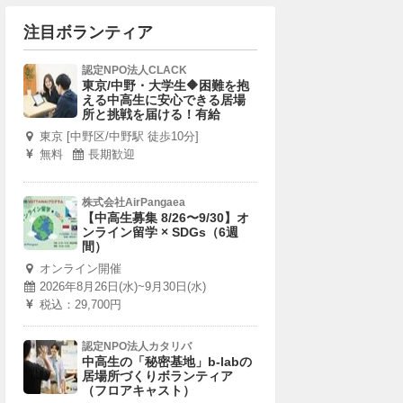
注目ボランティア
認定NPO法人CLACK
東京/中野・大学生🔶困難を抱
える中高生に安心できる居場
所と挑戦を届ける！有給
東京 [中野区/中野駅 徒歩10分]
無料
長期歓迎
株式会社AirPangaea
【中高生募集 8/26〜9/30】オ
ンライン留学 × SDGs（6週
間）
オンライン開催
2026年8月26日(水)~9月30日(水)
税込：29,700円
認定NPO法人カタリバ
中高生の「秘密基地」b-labの
居場所づくりボランティア
（フロアキャスト）