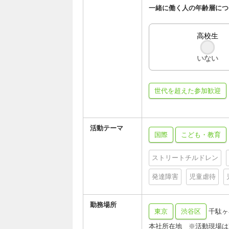
一緒に働く人の年齢層につ
高校生
いない
世代を超えた参加歓迎
活動テーマ
国際
こども・教育
ストリートチルドレン
発達障害
児童虐待
勤務場所
東京
渋谷区
千駄ヶ谷4
本社所在地 ※活動現場は