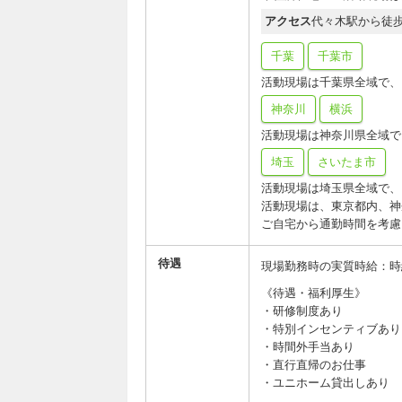
アクセス
代々木駅から徒歩
千葉
千葉市
活動現場は千葉県全域で、
神奈川
横浜
活動現場は神奈川県全域で
埼玉
さいたま市
活動現場は埼玉県全域で、
活動現場は、東京都内、神
ご自宅から通勤時間を考慮
待遇
現場勤務時の実質時給：時給1,
《待遇・福利厚生》
・研修制度あり
・特別インセンティブあり
・時間外手当あり
・直行直帰のお仕事
・ユニホーム貸出しあり