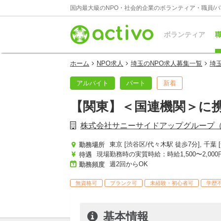
国内最大級のNPO・社会的企業のボランティア・職員/
ボランティア
職
ホーム
NPO求人
埼玉のNPO求人募集一覧
埼
アルバイト
パート
新着
【関東】＜国連機関＞に
株式会社サニーサイドアップグループ
勤務場所
現場勤務時の実質時給：時給1,500〜2,000
待遇
週2回からOK
勤務頻度
無資格可
ブランク可
未経験・初心者可
学歴
基本情報