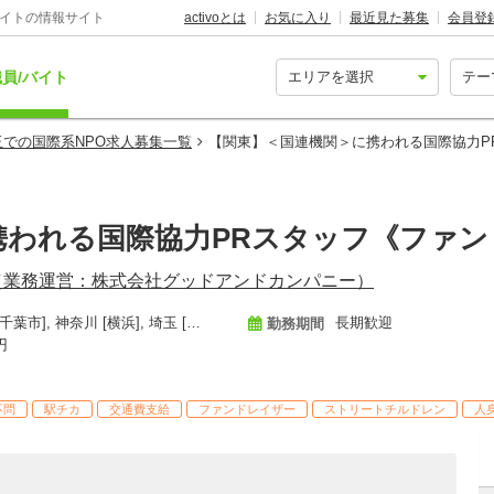
バイトの情報サイト
activoとは
お気に入り
最近見た募集
会員登
員/バイト
玉での国際系NPO求人募集一覧
【関東】＜国連機関＞に携われる国際協力P
携われる国際協力PRスタッフ《ファン
（業務運営：株式会社グッドアンドカンパニー）
東京 [渋谷区/代々木駅 徒歩7分], 千葉 [千葉市], 神奈川 [横浜], 埼玉 [さいたま市]
長期歓迎
勤務期間
円
不問
駅チカ
交通費支給
ファンドレイザー
ストリートチルドレン
人