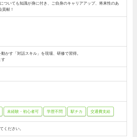
についても知識が身に付き、ご自身のキャリアアップ、将来性のあ
会貢献！
を動かす「対話スキル」を現場、研修で習得。
ます
未経験・初心者可
学歴不問
駅チカ
交通費支給
てください。