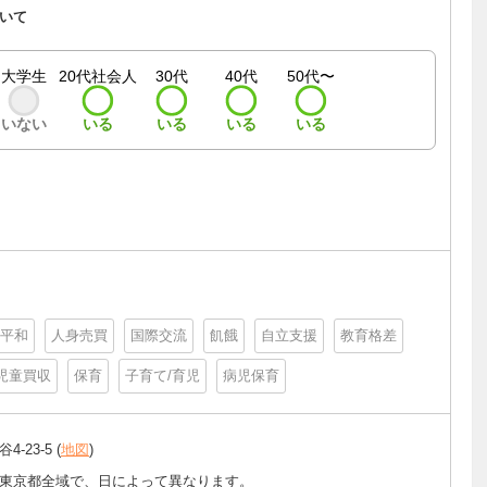
いて
大学生
20代社会人
30代
40代
50代〜
いない
いる
いる
いる
いる
平和
人身売買
国際交流
飢餓
自立支援
教育格差
児童買収
保育
子育て/育児
病児保育
-23-5 (
地図
)
東京都全域で、日によって異なります。