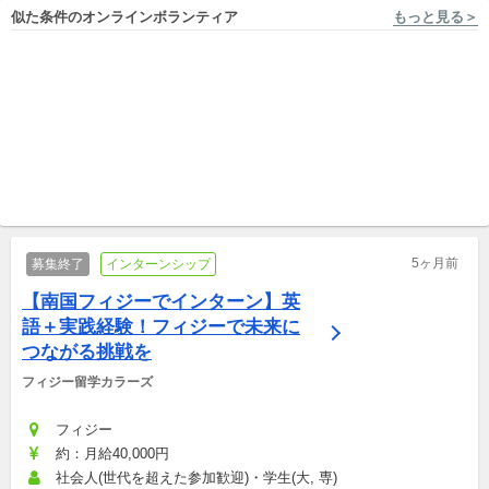
似た条件のオンラインボランティア
もっと見る＞
フルリモート勤務, 東京 特定非営利活動法人A SEED JAPAN
フルリモート勤務 With The World
【運営メンバー募集！】プロ
💻運用・動画編集経験者募
ジェクトと事務局運営を担う
集！！広報マーケティングを
運営メンバーを募集します！
国内外インターンシップ
通したブランディング事業
国内外インターンシップ
5ヶ月前
募集終了
インターンシップ
【南国フィジーでインターン】英
語＋実践経験！フィジーで未来に
つながる挑戦を
フィジー留学カラーズ
フィジー
約：月給40,000円
社会人(世代を超えた参加歓迎)・学生(大, 専)