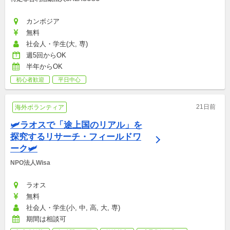
カンボジア
無料
社会人・学生(大, 専)
週5回からOK
半年からOK
初心者歓迎
平日中心
21日前
海外ボランティア
🛩ラオスで「途上国のリアル」を
探究するリサーチ・フィールドワ
ーク🛩
NPO法人Wisa
ラオス
無料
社会人・学生(小, 中, 高, 大, 専)
期間は相談可