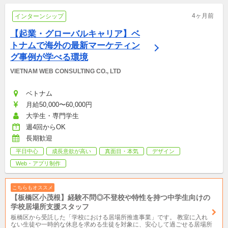
4ヶ月前
インターンシップ
【起業・グローバルキャリア】ベ
トナムで海外の最新マーケティン
グ事例が学べる環境
VIETNAM WEB CONSULTING CO., LTD
ベトナム
月給50,000〜60,000円
大学生・専門学生
週4回からOK
長期歓迎
平日中心
成長意欲が高い
真面目・本気
デザイン
Web・アプリ制作
こちらもオススメ
【板橋区小茂根】経験不問◎不登校や特性を持つ中学生向けの
学校居場所支援スタッフ
板橋区から受託した「学校における居場所推進事業」です。 教室に入れ
ない生徒や一時的な休息を求める生徒を対象に、安心して過ごせる居場所