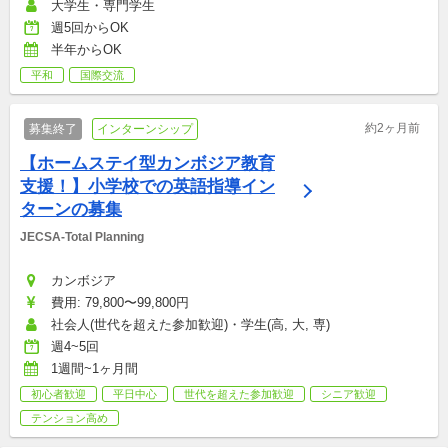
大学生・専門学生
週5回からOK
半年からOK
平和
国際交流
約2ヶ月前
募集終了
インターンシップ
【ホームステイ型カンボジア教育
支援！】小学校での英語指導イン
ターンの募集
JECSA-Total Planning
カンボジア
費用: 79,800〜99,800円
社会人(世代を超えた参加歓迎)・学生(高, 大, 専)
週4~5回
1週間~1ヶ月間
初心者歓迎
平日中心
世代を超えた参加歓迎
シニア歓迎
テンション高め