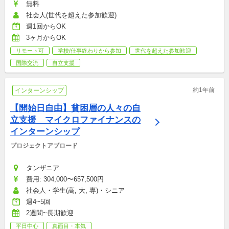
無料
社会人(世代を超えた参加歓迎)
週1回からOK
3ヶ月からOK
リモート可
学校/仕事終わりから参加
世代を超えた参加歓迎
国際交流
自立支援
約1年前
インターンシップ
【開始日自由】貧困層の人々の自
立支援　マイクロファイナンスの
インターンシップ
プロジェクトアブロード
タンザニア
費用: 304,000〜657,500円
社会人・学生(高, 大, 専)・シニア
週4~5回
2週間~長期歓迎
平日中心
真面目・本気