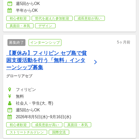
週5回からOK
半年からOK
初心者歓迎
世代を超えた参加歓迎
成長意欲が高い
真面目・本気
デザイン
5ヶ月前
募集終了
インターンシップ
【夏休み】フィリピン セブ島で貧
困支援活動を行う「無料」インタ
ーンシップ募集
グローリアセブ
フィリピン
無料
社会人・学生(大, 専)
週5回からOK
2026年8月5日(水)~9月16日(水)
初心者歓迎
成長意欲が高い
真面目・本気
ストリートチルドレン
国際交流