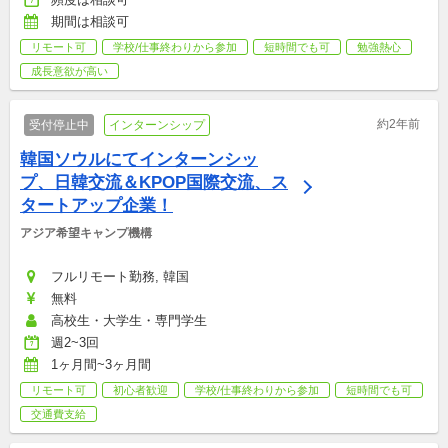
期間は相談可
リモート可
学校/仕事終わりから参加
短時間でも可
勉強熱心
成長意欲が高い
約2年前
受付停止中
インターンシップ
韓国ソウルにてインターンシッ
プ、日韓交流＆KPOP国際交流、ス
タートアップ企業！
アジア希望キャンプ機構
フルリモート勤務, 韓国
無料
高校生・大学生・専門学生
週2~3回
1ヶ月間~3ヶ月間
リモート可
初心者歓迎
学校/仕事終わりから参加
短時間でも可
交通費支給