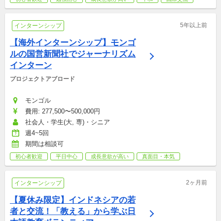
5年以上前
インターンシップ
【海外インターンシップ】モンゴ
ルの国営新聞社でジャーナリズム
インターン
プロジェクトアブロード
モンゴル
費用: 277,500〜500,000円
社会人・学生(大, 専)・シニア
週4~5回
期間は相談可
初心者歓迎
平日中心
成長意欲が高い
真面目・本気
2ヶ月前
インターンシップ
【夏休み限定】インドネシアの若
者と交流！「教える」から学ぶ日