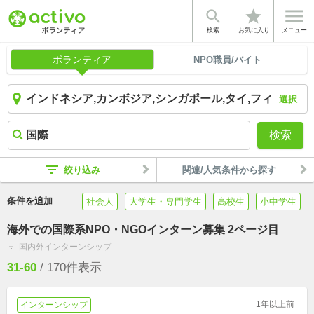


star
検索
お気に入り
メニュー
ボランティア
NPO職員/バイト
選択
検索
filter_list
絞り込み
関連/人気条件から探す
条件を追加
社会人
大学生・専門学生
高校生
小中学生
海外での国際系NPO・NGOインターン募集 2ページ目
国内外インターンシップ
filter_list
31-60
/
170
件表示
1年以上前
インターンシップ