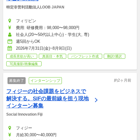
特定非営利活動法人LOOB JAPAN
フィリピン
費用: 研修費用：98,000〜98,000円
社会人(20〜50代以上中心)・学生(大, 専)
週5回からOK
2026年7月31日(金)~8月9日(日)
成長意欲が高い
真面目・本気
パンフレット作成
翻訳/通訳
写真撮影/画像編集
約2ヶ月前
募集終了
インターンシップ
フィジーの社会課題をビジネスで
解決する。SIFの最前線を担う現地
インターン募集
Social Innovation Fiji 
フィジー
月給30,000〜40,000円