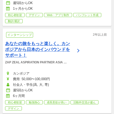
週5回からOK
1ヶ月からOK
初心者歓迎
デザイン
Web・アプリ制作
パンフレット作成
翻訳/通訳
2年以上前
インターンシップ
あなたの旅をもっと楽しく。カン
ボジアから日本のインバウンドを
サポート！
ZAP ZEAL ASPIRATION PARTNER ASIA 
CO.,LTD
カンボジア
費用: 50,000〜100,000円
社会人・学生(高, 大, 専)
週5回からOK
6ヶ月間
初心者歓迎
勉強熱心
成長意欲が高い
活動外交流が盛ん
デザイン