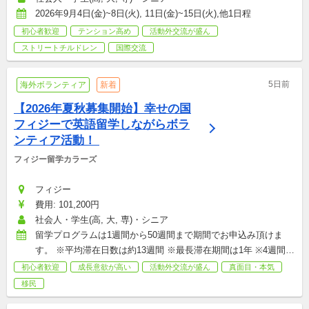
2026年9月4日(金)~8日(火), 11日(金)~15日(火),他1日程
初心者歓迎
テンション高め
活動外交流が盛ん
ストリートチルドレン
国際交流
5日前
海外ボランティア
新着
【2026年夏秋募集開始】幸せの国
フィジーで英語留学しながらボラ
ンティア活動！ 
フィジー留学カラーズ
フィジー
費用: 101,200円
社会人・学生(高, 大, 専)・シニア
留学プログラムは1週間から50週間まで期間でお申込み頂けま
す。 ※平均滞在日数は約13週間 ※最長滞在期間は1年 ※4週間の
留学費用は215,800円～ 　（留学保険・現地遊行費・往復飛行機
初心者歓迎
成長意欲が高い
活動外交流が盛ん
真面目・本気
代・ビザ費用などは含まれません）     (14日以内の滞在は、ビザ
移民
が必要なくなり渡航しやすくなりました）