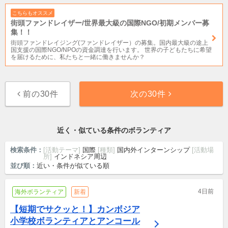
こちらもオススメ
街頭ファンドレイザー/世界最大級の国際NGO/初期メンバー募
集！！
街頭ファンドレイジング(ファンドレイザー）の募集。国内最大級の途上
国支援の国際NGO/NPOの資金調達を行います。 世界の子どもたちに希望
を届けるために、私たちと一緒に働きませんか？
前の30件
次の30件
近く・似ている条件のボランティア
検索条件：
[活動テーマ]
国際
[種類]
国内外インターンシップ
[活動場
所]
インドネシア周辺
並び順：
近い・条件が似ている順
4日前
海外ボランティア
新着
【短期でサクッと！】カンボジア
小学校ボランティアとアンコール