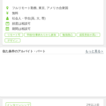
フルリモート勤務, 東京, アメリカ合衆国
無料
社会人・学生(高, 大, 専)
頻度は相談可
期間は相談可
リモート可
学校/仕事終わりから参加
勉強熱心
成長意欲が高い
デザイン
似た条件のアルバイト・パート
もっと見る＞
東京 [板橋区/小竹向原駅 徒歩10分] 株式会社キズキ
東京 [新宿区], 神奈川 [横浜], 埼玉 ...他1件 株式会社フォレスト
【板橋区小茂根】経験不問◎不
街頭ファンドレイザー/世界最
登校や特性を持つ中学生向け
大級の国際NGO/初期メンバー
の学校居場所支援スタッフ
アルバイト,パート,副業/パラレルキャリア
募集！！
新卒,中途,アルバイト,パート
2年以上前
インターンシップ