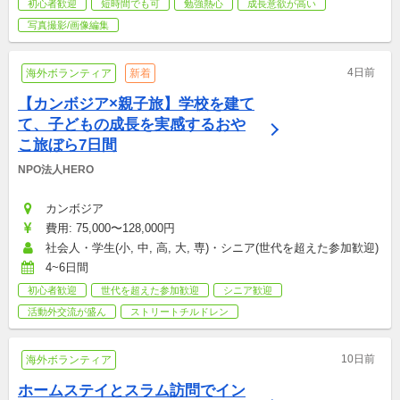
初心者歓迎
短時間でも可
勉強熱心
成長意欲が高い
写真撮影/画像編集
4日前
海外ボランティア
新着
【カンボジア×親子旅】学校を建て
て、子どもの成長を実感するおや
こ旅ぼら7日間
NPO法人HERO
カンボジア
費用: 75,000〜128,000円
社会人・学生(小, 中, 高, 大, 専)・シニア(世代を超えた参加歓迎)
4~6日間
初心者歓迎
世代を超えた参加歓迎
シニア歓迎
活動外交流が盛ん
ストリートチルドレン
10日前
海外ボランティア
ホームステイとスラム訪問でイン