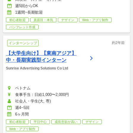
週5回からOK
1週間~長期歓迎
初心者歓迎
真面目・本気
デザイン
Web・アプリ制作
パンフレット作成
約2年前
インターンシップ
【大学生向け】【東南アジア】
中・長期実践型インターン
Sunrise Advertising Solutions Co Ltd
ベトナム
食事手当：日給1,000〜2,000円
社会人・学生(大, 専)
週4~5回
6ヶ月間
初心者歓迎
平日中心
成長意欲が高い
デザイン
Web・アプリ制作