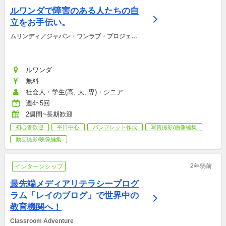
ルワンダで障害のある人たちの自
立をお手伝い。
ムリンディ／ジャパン・ワンラブ・プロジェク
ト
ルワンダ
無料
社会人・学生(高, 大, 専)・シニア
週4~5回
2週間~長期歓迎
初心者歓迎
平日中心
パンフレット作成
写真撮影/画像編集
動画撮影/映像編集
2年弱前
インターンシップ
最先端メディアリテラシープログ
ラム「レイのブログ」で世界中の
教育機関へ！
Classroom Adventure