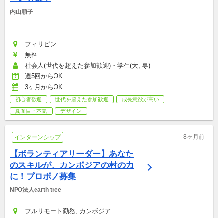
内山順子
フィリピン
無料
社会人(世代を超えた参加歓迎)・学生(大, 専)
週5回からOK
3ヶ月からOK
初心者歓迎
世代を超えた参加歓迎
成長意欲が高い
真面目・本気
デザイン
8ヶ月前
インターンシップ
【ボランティアリーダー】あなた
のスキルが、カンボジアの村の力
に！プロボノ募集
NPO法人earth tree
フルリモート勤務, カンボジア