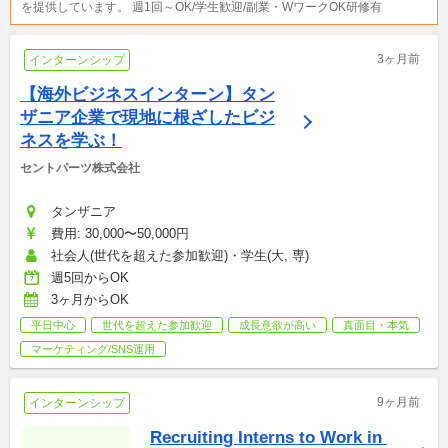
を提供しています。 週1回～OK/学生歓迎/副業・WワークOK研修有
3ヶ月前
インターンシップ
【海外ビジネスインターン】タン
ザニア企業で現地に根ざしたビジ
ネスを学ぶ！
セントパーツ株式会社
タンザニア
費用: 30,000〜50,000円
社会人(世代を超えた参加歓迎)・学生(大, 専)
週5回からOK
3ヶ月からOK
平日中心
世代を超えた参加歓迎
成長意欲が高い
真面目・本気
マーケティング/SNS運用
9ヶ月前
インターンシップ
Recruiting Interns to Work in 