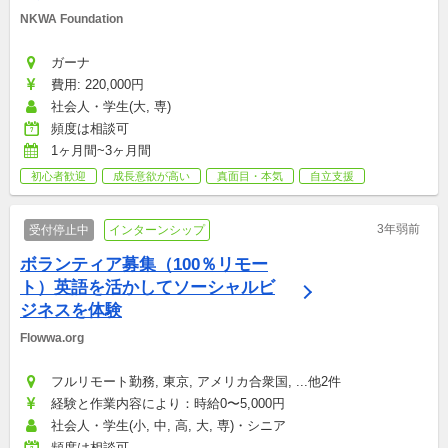
NKWA Foundation
ガーナ
費用: 220,000円
社会人・学生(大, 専)
頻度は相談可
1ヶ月間~3ヶ月間
初心者歓迎
成長意欲が高い
真面目・本気
自立支援
3年弱前
受付停止中
インターンシップ
ボランティア募集（100％リモー
ト）英語を活かしてソーシャルビ
ジネスを体験
Flowwa.org
フルリモート勤務, 東京, アメリカ合衆国, ...他2件
経験と作業内容により：時給0〜5,000円
社会人・学生(小, 中, 高, 大, 専)・シニア
頻度は相談可