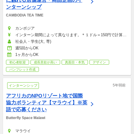
に触れる店舗運営・商品企画のイ
ンターンシップ
CAMBODIA TEA TIME
カンボジア
インターン期間によって異なります。＊１ドル＝150円で計算し
ています。：月給15,000〜45,000円
社会人・学生(大, 専)
週5回からOK
1ヶ月からOK
初心者歓迎
成長意欲が高い
真面目・本気
デザイン
パンフレット作成
5年弱前
インターンシップ
アフリカのNPOリゾート地で国際
協力ボランティア【マラウイ】※英
語で応募ください
Butterfly Space Malawi
マラウイ