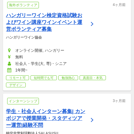
4ヶ月前
海外ボランティア
ハンガリーワイン検定資格試験お
よびワイン講座ワインイベント運
営ボランティア募集
ハンガリーワイン協会
オンライン開催, ハンガリー
無料
社会人・学生(大, 専)・シニア
1年間~
リモート可
短時間でも可
勉強熱心
真面目・本気
デザイン
3ヶ月前
インターンシップ
学生・社会人インターン募集| カン
ボジアで授業開発・スタディツア
ー運営|経験不問
特定非営利活動法人SALASUSU