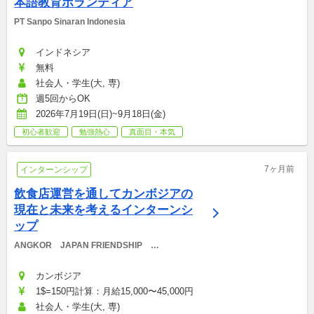
本語教育ボランティア
PT Sanpo Sinaran Indonesia
インドネシア
無料
社会人・学生(大, 専)
週5回からOK
2026年7月19日(日)~9月18日(金)
初心者歓迎
勉強熱心
真面目・本気
7ヶ月前
インターンシップ
飲食店運営を通してカンボジアの
現在と未来を考えるインターンシ
ップ
ANGKOR　JAPAN FRIENDSHIP　
INTERNATIONAL HOSPITAL
カンボジア
1$=150円計算：月給15,000〜45,000円
社会人・学生(大, 専)