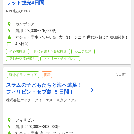
ワット観光4日間
NPO法人HERO
カンボジア
費用: 25,000〜75,000円
社会人・学生(小, 中, 高, 大, 専)・シニア(世代を超えた参加歓迎)
4,5日間
初心者歓迎
世代を超えた参加歓迎
シニア歓迎
活動外交流が盛ん
ストリートチルドレン
3日前
海外ボランティア
新着
スラムの子どもたちと海へ遠足！
フィリピン・セブ島  5 日間！
株式会社エイチ・アイ・エス　スタディツアー
デスク
フィリピン
費用: 228,000〜393,000円
社会人・学生(高, 大, 専)・シニア