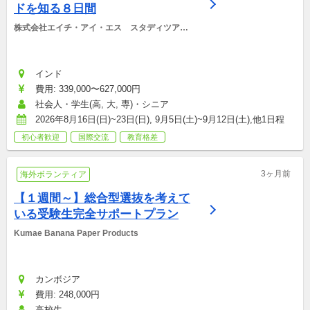
ドを知る８日間
株式会社エイチ・アイ・エス　スタディツアー
デスク
インド
費用: 339,000〜627,000円
社会人・学生(高, 大, 専)・シニア
2026年8月16日(日)~23日(日), 9月5日(土)~9月12日(土),他1日程
初心者歓迎
国際交流
教育格差
3ヶ月前
海外ボランティア
【１週間～】総合型選抜を考えて
いる受験生完全サポートプラン
Kumae Banana Paper Products
カンボジア
費用: 248,000円
高校生