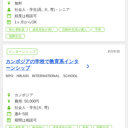
無料
社会人・学生(高, 大, 専)・シニア
頻度は相談可
1ヶ月からOK
初心者歓迎
成長意欲が高い
活動外交流が盛ん
平和
国際交流
約5年前
インターンシップ
カンボジアの学校で教育系インタ
ーンシップ
NPO　HIKARI　INTERNATIONAL　SCHOOL
カンボジア
費用: 50,000円
社会人・学生(大, 専)
週4~5回
期間は相談可
初心者歓迎
勉強熱心
成長意欲が高い
平和
国際交流