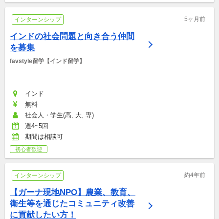
5ヶ月前
インターンシップ
インドの社会問題と向き合う仲間
を募集
favstyle留学【インド留学】
インド
無料
社会人・学生(高, 大, 専)
週4~5回
期間は相談可
初心者歓迎
約4年前
インターンシップ
【ガーナ現地NPO】農業、教育、
衛生等を通じたコミュニティ改善
に貢献したい方！