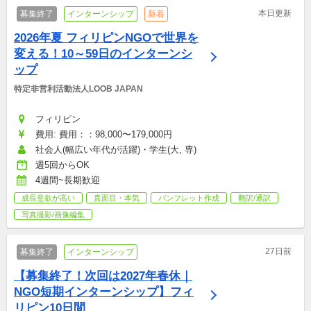
本日更新
募集終了
インターンシップ
新着
2026年夏 フィリピンNGOで世界を
変える！10～59日のインターンシ
ップ
特定非営利活動法人LOOB JAPAN
フィリピン
費用: 費用：：98,000〜179,000円
社会人(幅広い年代が活躍)・学生(大, 専)
週5回からOK
4週間~長期歓迎
成長意欲が高い
真面目・本気
パンフレット作成
翻訳/通訳
写真撮影/画像編集
27日前
募集終了
インターンシップ
【募集終了！次回は2027年春休｜
NGO短期インターンシップ】フィ
リピン10日間