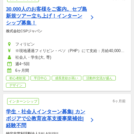
30,000人のお客様をご案内。セブ島
新規ツアー立ち上げ！インターン
シップ募集！
株式会社CSPジャパン
フィリピン
※現地通過フィリピン・ペソ（PHP）にて支給：月給40,000〜
70,000円
社会人・学生(大, 専)
週4~5回
6ヶ月間
初心者歓迎
平日中心
成長意欲が高い
活動外交流が盛ん
デザイン
6ヶ月前
インターンシップ
学生・社会人インターン募集| カン
ボジアで公教育改革支援事業補佐|
経験不問
特定非営利活動法人SALASUSU