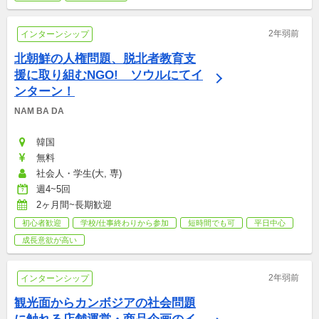
2年弱前
インターンシップ
北朝鮮の人権問題、脱北者教育支
援に取り組むNGO!　ソウルにてイ
ンターン！
NAM BA DA
韓国
無料
社会人・学生(大, 専)
週4~5回
2ヶ月間~長期歓迎
初心者歓迎
学校/仕事終わりから参加
短時間でも可
平日中心
成長意欲が高い
2年弱前
インターンシップ
観光面からカンボジアの社会問題