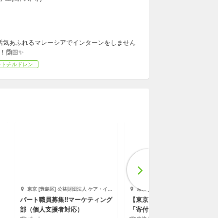
、活気あふれるマレーシアでインターンをしません
🙆🏻✨
ートチルドレン
東京 [豊島区] 公益財団法人 ケア・インターナショナル ジャパン
東京 [港区/表参道駅 徒歩12分] 特定非営利活動法人 国連UNHCR協会
パート職員募集!!マーケティング
【東京】ファンドレイザー／
部（個人支援者対応）
「寄付を募る」という “難民支