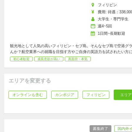
フィリピン
費用: 待遇：338,000
大学生・専門学生
週4~5回
1日間~長期歓迎
観光地として人気の高いフィリピン・セブ島。そんなセブ島で空港グ
んか？航空業界への就職を目指す方やご自身の英語力を試されたい方
初心者歓迎
成長意欲が高い
真面目・本気
エリアを変更する
オンラインも含む
カンボジア
フィリピン
エリア
募集終了
国内外