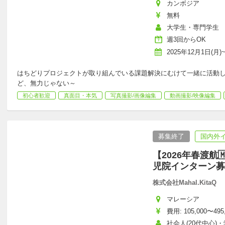
カンボジア
無料
大学生・専門学生
週3回からOK
2025年12月1日(月)
はちどりプロジェクトが取り組んでいる課題解決にむけて一緒に活動
ど、無力じゃない～
初心者歓迎
真面目・本気
写真撮影/画像編集
動画撮影/映像編集
募集終了
国内外
【2026年春渡航
児院インターン募
株式会社Mahal.KitaQ
マレーシア
費用: 105,000〜495
社会人(20代中心)・学