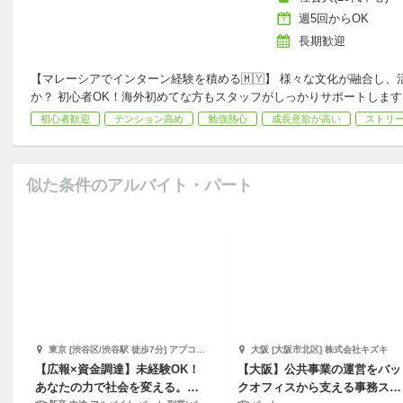
週5回からOK
長期歓迎
【マレーシアでインターン経験を積める🇲🇾】 様々な文化が融合し
か？ 初心者OK！海外初めてな方もスタッフがしっかりサポートします！
初心者歓迎
テンション高め
勉強熱心
成長意欲が高い
ストリ
似た条件のアルバイト・パート
東京 [渋谷区/渋谷駅 徒歩7分] アプコグループジャパン株式会社
大阪 [大阪市北区] 株式会社キズキ
【広報×資金調達】未経験OK！
【大阪】公共事業の運営をバッ
あなたの力で社会を変える。社
クオフィスから支える事務スタ