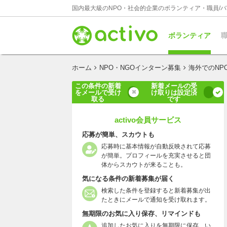
国内最大級のNPO・社会的企業のボランティア・職員/
ボランティア
職
ホーム
NPO・NGOインターン募集
海外でのNP
この条件の新着
新着メールの受
をメールで受け
け取りは設定済
取る
です
activo会員サービス
応募が簡単、スカウトも
応募時に基本情報が自動反映されて応募
が簡単。プロフィールを充実させると団
体からスカウトが来ることも。
気になる条件の新着募集が届く
検索した条件を登録すると新着募集が出
たときにメールで通知を受け取れます。
無期限のお気に入り保存、リマインドも
追加したお気に入りを無期限に保存、い