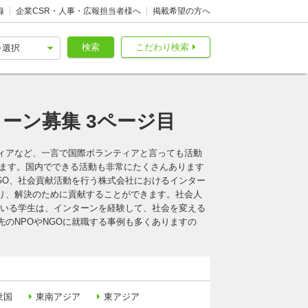
録
企業CSR・人事・広報担当者様へ
掲載希望の方へ
検索
こだわり検索
ーン募集 3ページ目
ィアなど、一言で国際ボランティアと言っても活動
います。国内でできる活動も非常にたくさんあります
GO、社会貢献活動を行う株式会社におけるインター
り、解決のために貢献することができます。社会人
ている学生は、インターンを経験して、社会を変える
のNPOやNGOに就職する事例も多くありますの
衆国
東南アジア
東アジア