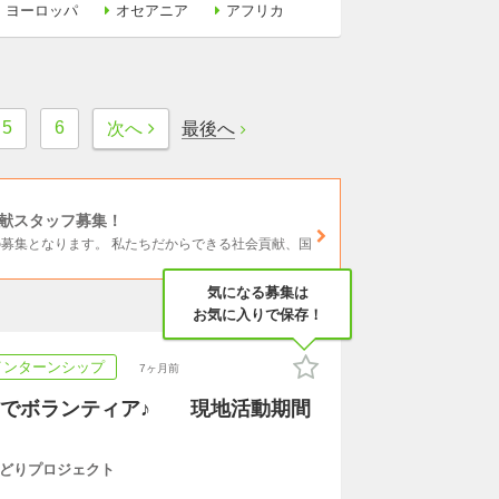
ヨーロッパ
オセアニア
アフリカ
5
6
最後へ
次へ
貢献スタッフ募集！
）の募集となります。 私たちだからできる社会貢献、国
気になる募集は
お気に入りで保存！
インターンシップ
7ヶ月前
村でボランティア♪ 現地活動期間
どりプロジェクト