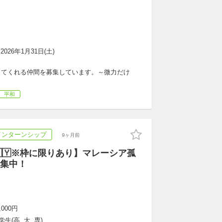
~2026年1月31日(土)
してくれる仲間を募集しています。～微力だけ
平和
インターンシップ
9ヶ月前
🇲🇾※枠に限りあり】マレーシア孤
集中！
,000円
生(高, 大, 専)