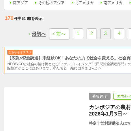
南アジア
その他のアジア
北アメリカ
南アメリカ
170
件中
61-90
を表示
1
2
3
4
最初へ
前へ
こちらもオススメ
【広報×資金調達】未経験OK！あなたの力で社会を変える。社会
NPO/NGOと社会の架け橋となる”ファンドレイジング”（民間資金調達部門
際協力がここにはあります。私たちと一緒に働きませんか？
募集終了
国内外
カンボジアの農
2026年1月3日～
特定非営利活動法人はち