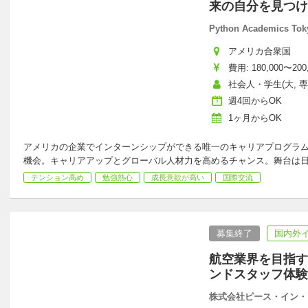
来の自分を見つ
Python Academics Tok
アメリカ合衆国
費用: 180,000〜200
社会人・学生(大, 専
週4回からOK
1ヶ月からOK
アメリカの企業でインターンシップができる唯一のキャリアプログラ
機会。キャリアアップとグローバル人材力を高めるチャンス。舞台は
テンション高め
勉強熱心
成長意欲が高い
国際交流
募集終了
国内外
航空業界を目指す
ンドスタッフ体験
株式会社ピース・イン・