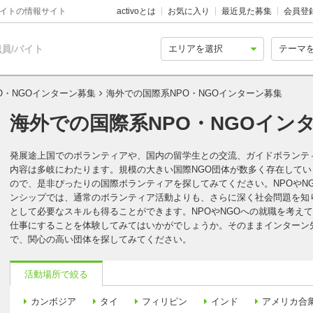
バイトの情報サイト
activoとは
お気に入り
最近見た募集
会員登
員/バイト
O・NGOインターン募集
海外での国際系NPO・NGOインターン募集
海外での国際系NPO・NGOインタ
発展途上国でのボランティアや、国内の留学生との交流、ガイドボランテ
内容は多岐にわたります。規模の大きい国際NGO団体が数多く存在して
ので、是非ぴったりの国際ボランティアを探してみてください。NPOやN
ンシップでは、通常のボランティア活動よりも、さらに深く社会問題を知
として必要なスキルも得ることができます。NPOやNGOへの就職を考え
仕事にすることを体験してみてはいかがでしょうか。そのままインターン先
で、関心の高い団体を探してみてください。
活動場所で絞る
カンボジア
タイ
フィリピン
インド
アメリカ合