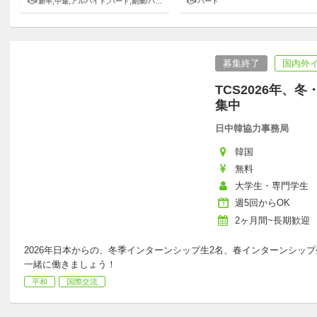
会貢献スタッフ募集！
ッフ募集！
新卒,中途,アルバイト,パート,副業/パラレルキャリア
パート
募集終了
国内外
TCS2026年
集中
日中韓協力事務局
韓国
無料
大学生・専門学生
週5回からOK
2ヶ月間~長期歓迎
2026年日本からの、冬季インターンシップ生2名、春インターンシッ
一緒に働きましょう！
平和
国際交流