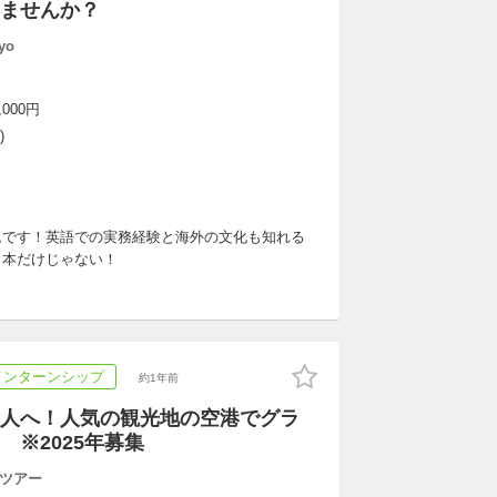
けませんか？
yo
,000円
)
ムです！英語での実務経験と海外の文化も知れる
日本だけじゃない！
インターンシップ
約1年前
人へ！人気の観光地の空港でグラ
 ※2025年募集
ツアー