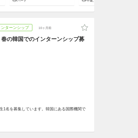
援のもう1つの最前線”
パート
中途,アルバイト,パート,副業/パラレルキャリア
インターンシップ
10ヶ月前
、冬・春の韓国でのインターンシップ募
プ生1名を募集しています。韓国にある国際機関で