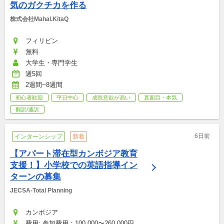
気のガクチカを作る
株式会社Mahal.KitaQ
フィリピン
無料
大学生・専門学生
週5回
2週間~8週間
初心者歓迎
平日中心
成長意欲が高い
真面目・本気
翻訳/通訳
6日前
インターンシップ
新着
【アパート滞在型カンボジア教育
支援！】小学校での英語指導イン
ターンの募集
JECSA-Total Planning
カンボジア
費用: 参加費用：100,000〜260,000円