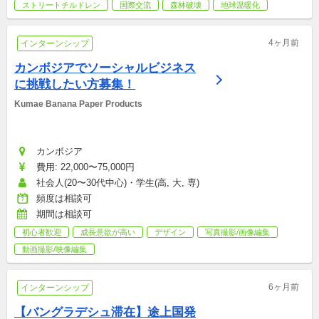
ストリートチルドレン
国際交流
森林破壊
地球温暖化
4ヶ月前
インターンシップ
カンボジアでソーシャルビジネス
に挑戦したい方募集！
Kumae Banana Paper Products
カンボジア
費用: 22,000〜75,000円
社会人(20〜30代中心)・学生(高, 大, 専)
頻度は相談可
期間は相談可
初心者歓迎
成長意欲が高い
デザイン
写真撮影/画像編集
動画撮影/映像編集
6ヶ月前
インターンシップ
【バングラデシュ滞在】途上国発