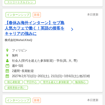
ストリートチルドレン
本日更新
インターンシップ
新着
【春休み海外インターン】セブ島
人気カフェで働く！英語の接客を
キャリアの強みに
株式会社Mahal.KitaQ
フィリピン
無料
社会人(世代を超えた参加歓迎)・学生(高, 大, 専)
週4~5回
2週間~長期歓迎
2027年2月7日(日)~20日(土), 21日(日)~3月6日(土),他2日程
初心者歓迎
平日中心
世代を超えた参加歓迎
勉強熱心
成長意欲が高い
本日更新
インターンシップ
新着