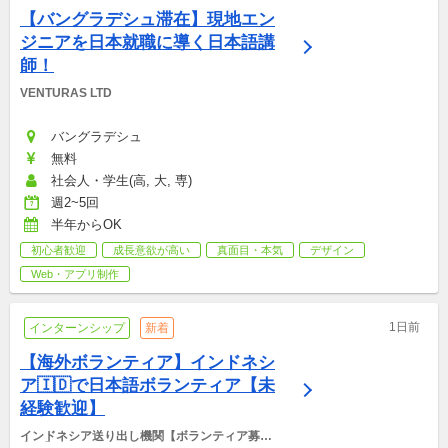
【バングラデシュ滞在】現地エン
ジニアを日本就職に導く日本語講
師！
VENTURAS LTD
バングラデシュ
無料
社会人・学生(高, 大, 専)
週2~5回
半年からOK
初心者歓迎
成長意欲が高い
真面目・本気
デザイン
Web・アプリ制作
1日前
インターンシップ
新着
【海外ボランティア】インドネシ
ア🇮🇩で日本語ボランティア【未
経験歓迎】
インドネシア送り出し機関【ボランティア募集
窓口】