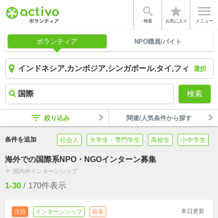


star
検索
お気に入り
メニュー
ボランティア
NPO職員/バイト
選択
検索
filter_list
絞り込み
関連/人気条件から探す
条件を追加
社会人
大学生・専門学生
高校生
小中学生
海外での国際系NPO・NGOインターン募集
国内外インターンシップ
filter_list
1-30
/
170
件表示
本日更新
注目
インターンシップ
新着