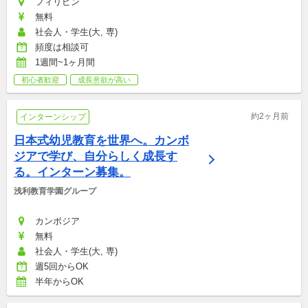
フィリピン
無料
社会人・学生(大, 専)
頻度は相談可
1週間~1ヶ月間
初心者歓迎
成長意欲が高い
約2ヶ月前
インターンシップ
日本式幼児教育を世界へ。カンボ
ジアで学び、自分らしく成長す
る。インターン募集。
浅利教育学園グループ
カンボジア
無料
社会人・学生(大, 専)
週5回からOK
半年からOK