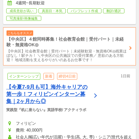
4週間~長期歓迎
成長意欲が高い
真面目・本気
パンフレット作成
翻訳/通訳
写真撮影/画像編集
こちらもオススメ
【中央区】４館同時募集！社会教育会館｜受付パート｜未経
験・無資格OK◎
【中央区】社会教育会館｜受付パート｜未経験歓迎・無資格OK◎残業ほ
ぼなし！駅チカ！ ＼中央区の公共施設での受付業務／ 意欲のある方歓
迎！ 地域活動を支えるやりがいのあるお仕事です！
1日前
インターンシップ
新着
締切4日前
【今夏7-9月も可】海外キャリアの
第一歩！フィリピンインターン募
集｜2ヶ月から◎
実践型『机に座らない』英語学校/ アクティラボ
フィリピン
費用: 40,000円
社会人(幅広い年代が活躍)・学生(高, 大, 専)・シニア(世代を超え