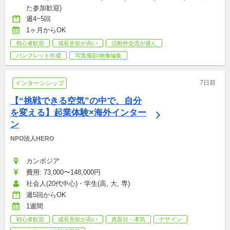
た参加歓迎)
週4~5回
1ヶ月からOK
初心者歓迎
成長意欲が高い
活動外交流が盛ん
パンフレット作成
写真撮影/画像編集
7日前
インターンシップ
【“挑戦できる空気”の中で、自分
を変える】起業体験×海外インター
ン
NPO法人HERO
カンボジア
費用: 73,000〜148,000円
社会人(20代中心)・学生(高, 大, 専)
週5回からOK
1週間
初心者歓迎
成長意欲が高い
真面目・本気
デザイン