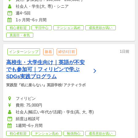
社会人・学生(大, 専)・シニア
週4~5回
1ヶ月間~6ヶ月間
初心者歓迎
平日中心
テンション高め
成長意欲が高い
真面目・本気
1日前
インターンシップ
新着
締切4日前
高校生・大学生向け｜英語が不安
でも参加可｜フィリピンで学ぶ
SDGs実践プログラム
実践型『机に座らない』英語学校/ アクティラボ
フィリピン
費用: 75,000円
社会人(幅広い年代が活躍)・学生(高, 大, 専)
頻度は相談可
1週間~6ヶ月間
初心者歓迎
テンション高め
勉強熱心
成長意欲が高い