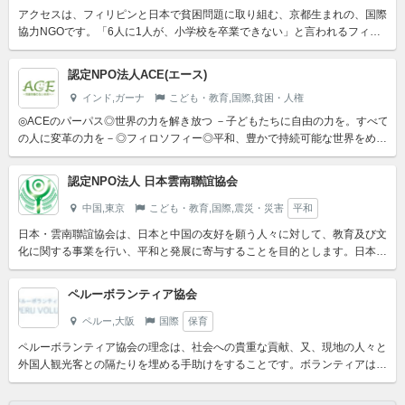
アクセスは、フィリピンと日本で貧困問題に取り組む、京都生まれの、国際
協力NGOです。「6人に1人が、小学校を卒業できない」と言われるフィリ
ピンで、「子どもに教育、女性に仕事」を提供する活動を続け...
認定NPO法人ACE(エース)
インド,ガーナ
こども・教育,国際,貧困・人権
◎ACEのパーパス◎世界の力を解き放つ －子どもたちに自由の力を。すべて
の人に変革の力を－◎フィロソフィー◎平和、豊かで持続可能な世界をめざ
します 世界は生きるのに値するすばらしい場所である。人...
認定NPO法人 日本雲南聯誼協会
中国,東京
こども・教育,国際,震災・災害
平和
日本・雲南聯誼協会は、日本と中国の友好を願う人々に対して、教育及び文
化に関する事業を行い、平和と発展に寄与することを目的とします。日本・
雲南聯誼協会設立時の定款に定めたこの考え方を基本に、私たち...
ペルーボランティア協会
ペルー,大阪
国際
保育
ペルーボランティア協会の理念は、社会への貴重な貢献、又、現地の人々と
外国人観光客との隔たりを埋める手助けをすることです。ボランティアは、
小児保育、ヘルス・ケア、建築などさまざまな環境で働くことが...