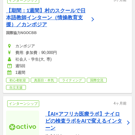
5ヶ月前
インターンシップ
【期間：1週間】村のスクールで日
本語教師インターン（情操教育支
援）／カンボジア
国際協力NGOCBB
カンボジア
費用: 参加費：90,000円
社会人・学生(大, 専)
週5回
1週間
初心者歓迎
真面目・本気
ライティング
国際交流
自立支援
4ヶ月前
インターンシップ
【AI×アフリカ医療ラボ】ナイロ
ビの検査ラボをAIで変えるインタ
ーン