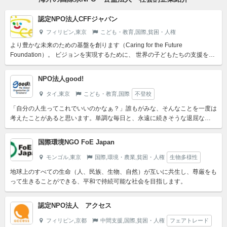
認定NPO法人CFFジャパン
フィリピン,東京
こども・教育,国際,貧困・人権
より豊かな未来のための基盤を創ります（Caring for the Future
Foundation）。 ビジョンを実現するために、 世界の子どもたちの支援を中
心とした国際協力活動を通じて、 ...
NPO法人good!
タイ,東京
こども・教育,国際
不登校
「自分の人生ってこれでいいのかなぁ？」誰もがみな、そんなことを一度は
考えたことがあると思います。単調な毎日と、永遠に続きそうな退屈な
日々。ときどき本当に心配になったりもするでしょう。きっと、みん...
国際環境NGO FoE Japan
モンゴル,東京
国際,環境・農業,貧困・人権
生物多様性
地球上のすべての生命（人、民族、生物、自然）が互いに共生し、尊厳をも
って生きることができる、平和で持続可能な社会を目指します。
認定NPO法人 アクセス
フィリピン,京都
中間支援,国際,貧困・人権
フェアトレード