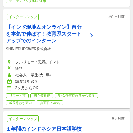
マーケティング/SNS運用
約1ヶ月前
インターンシップ
【インド現地＆オンライン】自分
を本気で伸ばす！教育系スタート
アップでのインターン
SHIN EDUPOWER株式会社
フルリモート勤務, インド
無料
社会人・学生(大, 専)
頻度は相談可
3ヶ月からOK
リモート可
初心者歓迎
学校/仕事終わりから参加
成長意欲が高い
真面目・本気
6ヶ月前
インターンシップ
１年間のインドネシア日本語学校