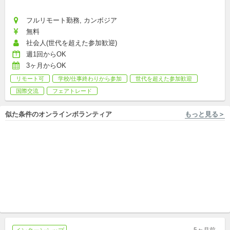
フルリモート勤務, カンボジア
無料
社会人(世代を超えた参加歓迎)
週1回からOK
3ヶ月からOK
リモート可
学校/仕事終わりから参加
世代を超えた参加歓迎
国際交流
フェアトレード
似た条件のオンラインボランティア
もっと見る＞
フルリモート勤務 With The World
フルリモート勤務 With The World
【8/18〆切】就活に活かせ
【8/18〆切】実践的な活躍の
る！英語力を活かして国際交
場で英語力が活かせる＆伸び
流をサポート！
国内外インターンシップ
る！国際交流サポート！
国内外インターンシップ