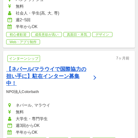
無料
社会人・学生(高, 大, 専)
週2~5回
半年からOK
初心者歓迎
成長意欲が高い
真面目・本気
デザイン
Web・アプリ制作
7ヶ月前
インターンシップ
【ネパール/マラウイで国際協力の
担い手に】駐在インターン募集
中！
NPO法人Colorbath
ネパール, マラウイ
無料
大学生・専門学生
週3回からOK
半年からOK