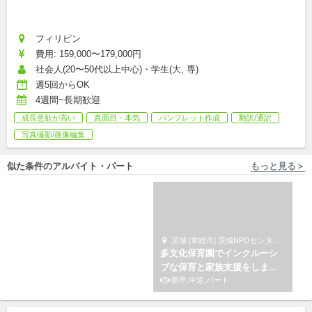
フィリピン
費用: 159,000〜179,000円
社会人(20〜50代以上中心)・学生(大, 専)
週5回からOK
4週間~長期歓迎
成長意欲が高い
真面目・本気
パンフレット作成
翻訳/通訳
写真撮影/画像編集
似た条件のアルバイト・パート
もっと見る＞
東京 [中央区] 株式会社小学館集英社プロダクション
茨城 [常総市] 茨城NPOセンターコモンズ
【中央区】４館同時募集！社
多文化保育園でインクルーシ
会教育会館｜受付パート｜未
ブな保育と家族支援をしませ
経験・無資格OK◎
アルバイト,パート
んか
新卒,中途,パート