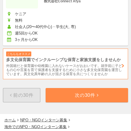
株式会社Connect Afya
ケニア
無料
社会人(20〜40代中心)・学生(大, 専)
週5回からOK
3ヶ月からOK
こちらもオススメ
多文化保育園でインクルーシブな保育と家族支援をしませんか
外国籍だと保育園や幼稚園に入れないケースがおおいです。就学前に子ど
もの心や言葉を育て保護者を支援するために小さな多文化保育園を運営し
ています。異文化異年齢の人が混ざる保育を共につくりませんか
前の30件
次の30件
ホーム
NPO・NGOインターン募集
海外でのNPO・NGOインターン募集