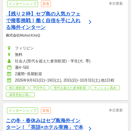
本日更新
インターンシップ
新着
【残り２枠】セブ島の人気カフェ
で接客挑戦！働く自信を手に入れ
る海外インターン
株式会社Mahal.KitaQ
フィリピン
無料
社会人(世代を超えた参加歓迎)・学生(大, 専)
週4~5回
2週間~長期歓迎
2026年9月6日(日)~19日(土), 20日(日)~10月3日(土),他1日程
初心者歓迎
平日中心
世代を超えた参加歓迎
テンション高め
成長意欲が高い
本日更新
インターンシップ
新着
この冬・春休みはセブ島海外イン
ターン！「英語×ホテル実務」で本