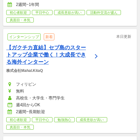
2週間~1年間
初心者歓迎
平日中心
成長意欲が高い
活動外交流が盛ん
真面目・本気
本日更新
インターンシップ
新着
【ガクチカ直結】セブ島のスター
トアップ企業で働く！大成長でき
る海外インターン
株式会社Mahal.KitaQ
フィリピン
無料
高校生・大学生・専門学生
週4回からOK
2週間~長期歓迎
初心者歓迎
平日中心
勉強熱心
成長意欲が高い
真面目・本気