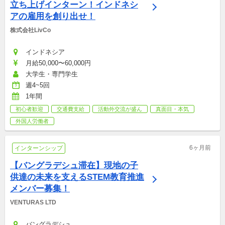
立ち上げインターン！インドネシ
アの雇用を創り出せ！
株式会社LivCo
インドネシア
月給50,000〜60,000円
大学生・専門学生
週4~5回
1年間
初心者歓迎
交通費支給
活動外交流が盛ん
真面目・本気
外国人労働者
6ヶ月前
インターンシップ
【バングラデシュ滞在】現地の子
供達の未来を支えるSTEM教育推進
メンバー募集！
VENTURAS LTD
バングラデシュ