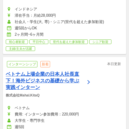
インドネシア
滞在手当：月給28,000円
社会人・学生(大, 専)・シニア(世代を超えた参加歓迎)
週5回からOK
2ヶ月間~6ヶ月間
初心者歓迎
平日中心
世代を超えた参加歓迎
シニア歓迎
主婦/主夫が活躍
本日更新
インターンシップ
新着
ベトナム上場企業の日本人社長直
下！海外ビジネスの基礎から学ぶ
実践インターン
株式会社Mahal.KitaQ
ベトナム
費用: インターン参加費用：220,000円
大学生・専門学生
週5回