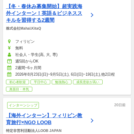
【冬・春休み募集開始】超実践海
外インターン！英語＆ビジネスス
キルを習得する2週間
株式会社Mahal.KitaQ
フィリピン
無料
社会人・学生(高, 大, 専)
週5回からOK
2週間~6ヶ月間
2026年8月23日(日)~9月5日(土), 6日(日)~19日(土),他2日程
初心者歓迎
平日中心
勉強熱心
成長意欲が高い
真面目・本気
20日前
インターンシップ
【海外インターン】フィリピン教
育旅行×NGO LOOB
特定非営利活動法人LOOB JAPAN