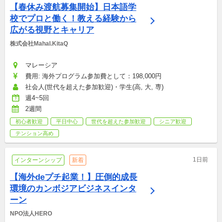
【春休み渡航募集開始】日本語学
校でプロと働く！教える経験から
広がる視野とキャリア
株式会社Mahal.KitaQ
マレーシア
費用: 海外プログラム参加費として：198,000円
社会人(世代を超えた参加歓迎)・学生(高, 大, 専)
週4~5回
2週間
初心者歓迎
平日中心
世代を超えた参加歓迎
シニア歓迎
テンション高め
1日前
インターンシップ
新着
【海外deプチ起業！】圧倒的成長
環境のカンボジアビジネスインタ
ーン
NPO法人HERO