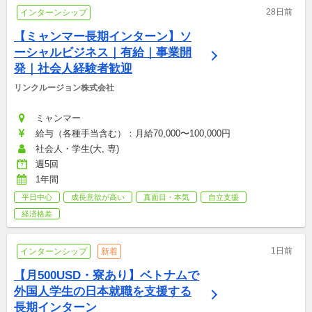
28日前
インターンシップ
【ミャンマー長期インターン】ソ
ーシャルビジネス｜有給｜事業開
発｜社会人経験者歓迎
リンクルージョン株式会社
ミャンマー
給与（各種手当含む）：月給70,000〜100,000円
社会人・学生(大, 専)
週5回
1年間
平日中心
成長意欲が高い
真面目・本気
自立支援
経済格差
1日前
インターンシップ
新着
【月500USD・寮あり】ベトナムで
外国人学生の日本就職を支援する
長期インターン