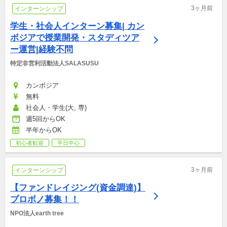
3ヶ月前
インターンシップ
学生・社会人インターン募集| カン
ボジアで授業開発・スタディツア
ー運営|経験不問
特定非営利活動法人SALASUSU
カンボジア
無料
社会人・学生(大, 専)
週5回からOK
半年からOK
初心者歓迎
平日中心
3ヶ月前
インターンシップ
【ファンドレイジング(資金調達)】
プロボノ募集！！
NPO法人earth tree