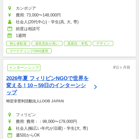
カンボジア
費用: 73,000〜148,000円
社会人(20代中心)・学生(高, 大, 専)
頻度は相談可
1週間
初心者歓迎
成長意欲が高い
真面目・本気
デザイン
マーケティング/SNS運用
約1ヶ月前
インターンシップ
2026年夏 フィリピンNGOで世界を
変える！10～59日のインターンシ
ップ
特定非営利活動法人LOOB JAPAN
フィリピン
費用: 費用：：98,000〜179,000円
社会人(幅広い年代が活躍)・学生(大, 専)
週5回からOK