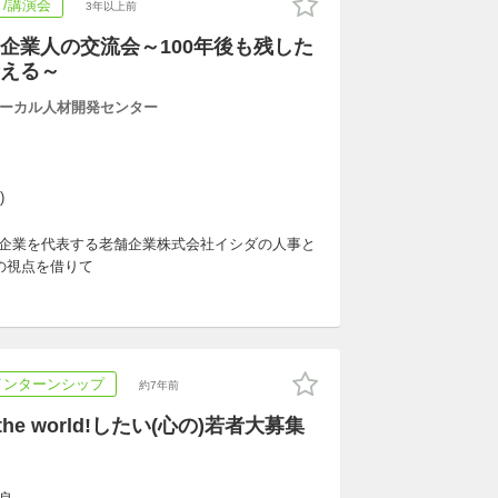
/講演会
3年以上前
企業人の交流会～100年後も残した
える～
ーカル人材開発センター
)
都企業を代表する老舗企業株式会社イシダの人事と
の視点を借りて
インターンシップ
約7年前
the world!したい(心の)若者大募集