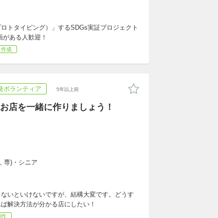
ロトタイピング）」するSDGs実証プロジェクト
企画がある人歓迎！
ト作成
発ボランティア
5年以上前
お店を一緒に作りましょう！
, 専)・シニア
らないといけないですが、結構大変です。どうす
れば解決方法が分かる店にしたい！
制作