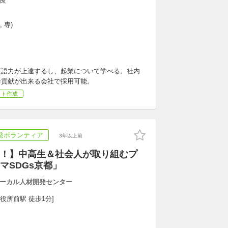
奈良
 専)
英語力が上達するし、起業について学べる。社内
会貢献が出来る会社で採用可能。
ット作成
発ボランティア
3年以上前
！】中高生＆社会人が取り組むプ
マSDGs京都」
ーカル人材開発センター
役所前駅 徒歩1分]