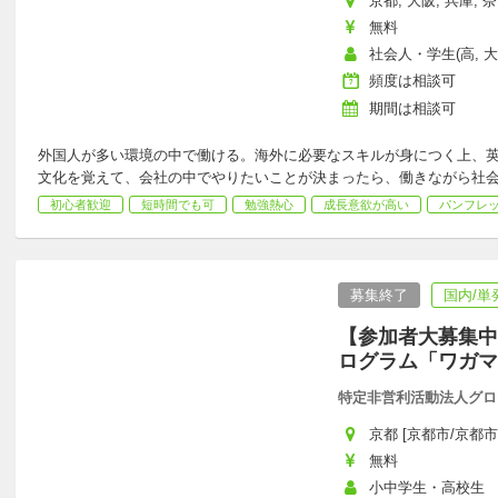
京都, 大阪, 兵庫, 
無料
社会人・学生(高, 大,
頻度は相談可
期間は相談可
外国人が多い環境の中で働ける。海外に必要なスキルが身につく上、
文化を覚えて、会社の中でやりたいことが決まったら、働きながら社
初心者歓迎
短時間でも可
勉強熱心
成長意欲が高い
パンフレ
募集終了
国内/単
【参加者大募集中
ログラム「ワガマ
特定非営利活動法人グロ
京都 [京都市/京都市
無料
小中学生・高校生