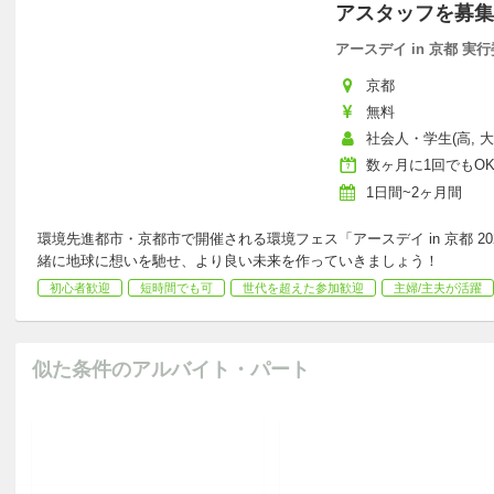
アスタッフを募集
アースデイ in 京都 実
京都
無料
社会人・学生(高, 
数ヶ月に1回でもO
1日間~2ヶ月間
環境先進都市・京都市で開催される環境フェス「アースデイ in 京都 
緒に地球に想いを馳せ、より良い未来を作っていきましょう！
初心者歓迎
短時間でも可
世代を超えた参加歓迎
主婦/主夫が活躍
似た条件のアルバイト・パート