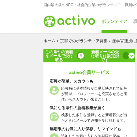
国内最大級のNPO・社会的企業のボランティア・職員/
ボランティア
職
ホーム
京都でのボランティア募集
産学官連携に
この条件の新着
新着メールの受
をメールで受け
け取りは設定済
取る
です
activo会員サービス
応募が簡単、スカウトも
応募時に基本情報が自動反映されて応募
が簡単。プロフィールを充実させると団
体からスカウトが来ることも。
気になる条件の新着募集が届く
検索した条件を登録すると新着募集が出
たときにメールで通知を受け取れます。
無期限のお気に入り保存、リマインドも
追加したお気に入りを無期限に保存、い