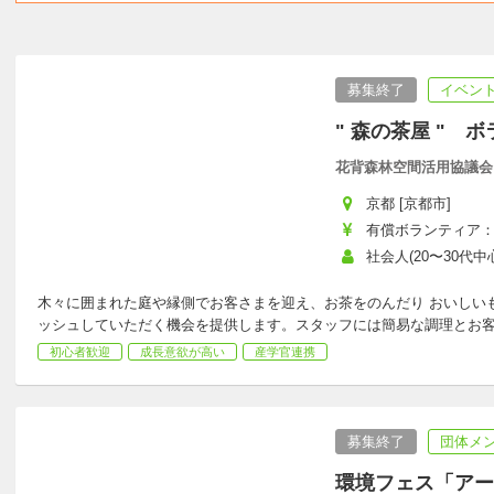
募集終了
イベント
" 森の茶屋 " 
花背森林空間活用協議会
京都 [京都市]
有償ボランティア：日
社会人(20〜30代中心
木々に囲まれた庭や縁側でお客さまを迎え、お茶をのんだり おいしい
ッシュしていただく機会を提供します。スタッフには簡易な調理とお
初心者歓迎
成長意欲が高い
産学官連携
募集終了
団体メ
環境フェス「アース