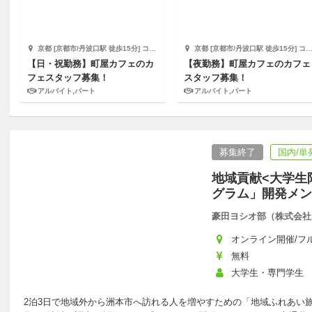
京都 [京都市/丹波口駅 徒歩15分] コミュニティ・スペースsacula
京都 [京都市/丹波口駅 徒歩15分] コミュニティ・スペースsacula
【日・祝勤務】町屋カフェのカ
【夜勤務】町屋カフェのカフェ
フェスタッフ募集！
スタッフ募集！
アルバイト,パート
アルバイト,パート
募集終了
国内/単
地域貢献<大学生
グラム」開発メン
豪田ヨシオ部（株式会社
オンライン開催/フルリ
無料
大学生・専門学生
2泊3日で地域外から洲本市へ訪れる人を増やすための「地域ふれあい