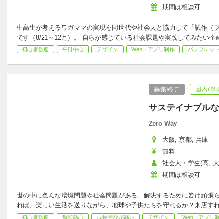
期間は相談可
中高生が考えるワガママの実現を同世代や社会人と協力して「試作（プ
です（8/21～12月）。 自らが感じている社会課題や実践してみたい
初心者歓迎
平日中心
デザイン
Web・アプリ制作
パンフレッ
募集終了
国内/単
サステイナブルな
Zero Way
大阪, 京都, 兵庫
無料
社会人・学生(高, 大
期間は相談可
世の中に色んな環境問題や社会問題がある。解決するために皆は頑張
れば、楽しい生活を送りながら、地球や子供たちを守れるか？来店す
初心者歓迎
勉強熱心
成長意欲が高い
デザイン
Web・アプリ