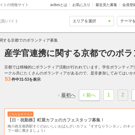
バイトの情報サイト
activoとは
お気に入り
最近見た募集
会員登
員/バイト
関する京都でのボランティア募集
産学官連携に関する京都でのボラ
京都では積極的にボランティア活動が行われています。学生ボランティア
ークル共にたくさんのボランティアがあるので、是非参加してみてはいか
53
件中
31-53
を表示
1
2
最初へ
前へ
こちらもオススメ
【日・祝勤務】町屋カフェのカフェスタッフ募集！
梅小路京都西駅すぐのおいしいおばんざいカフェ『すずなりランタン』のキッ
で一緒に働きましょう♪