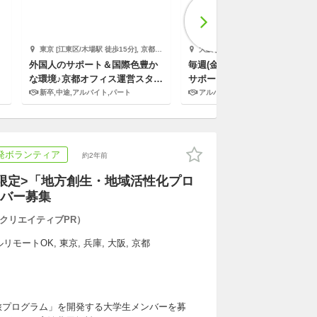
東京 [江東区/木場駅 徒歩15分], 京都 [京都市... World Unite Japan
大阪 [和泉市/北信太駅 徒歩10分] 株式会社エデュケーショナルネットワーク
外国人のサポート＆国際色豊か
毎週(金)☆和泉市の小学生の学
な環境♪京都オフィス運営スタッ
サポート！
フ募集！
新卒,中途,アルバイト,パート
アルバイト,パート,副業/パラレルキャリア
発ボランティア
約2年前
限定>「地方創生・地域活性化プロ
バー募集
クリエイティブPR）
モートOK, 東京, 兵庫, 大阪, 京都
旅プログラム」を開発する大学生メンバーを募