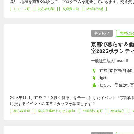
集!! 地域を調査&体験して、プログラムを開発していきます。交通費
リモート可
初心者歓迎
交通費支給
産学官連携
募集終了
国内/単
京都で暮らす＆働
室2025ボランテ
一般社団法人Luvtelli
京都 [京都市/河原町
無料
社会人・学生(大, 専
2025年11月、京都で「女性の健康」をテーマにしたイベント「京都保健
応援するイベントの運営スタッフを募集します！
初心者歓迎
学校/仕事終わりから参加
短時間でも可
勉強熱心