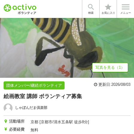


star
基本情報
体験談・雰囲気
団体情報
検索
お気に入り
メニュー
写真を見る（1）
更新日:
2026/08/03
団体メンバー/継続ボランティア
絵画教室 講師 ボランティア募集
しゃぼんだま倶楽部
活動場所
京都 [京都市/清水五条駅 徒歩8分]
必要経費
無料