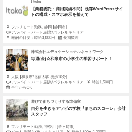
Utaka
【業務委託・商用実績不問】既存WordPressサイ
トの構成・スマホ表示を整えて
フルリモート勤務, 静岡 [静岡市]
アルバイト,パート,副業/パラレルキャリア
報酬の目安：時給3,000円
長期歓迎
株式会社エデュケーショナルネットワーク
毎週(金)☆和泉市の小学生の学習サポート！
大阪 [和泉市/北信太駅 徒歩10分]
アルバイト,パート,副業/パラレルキャリア
時給1,500円
半年からOK
遊びでまちづくりする準備室
自分を生きるアソビの学校『まちのスコーレ』会計
スタッフ
フルリモート勤務, 神奈川 [茅ヶ崎市]
パート,副業/パラレルキャリア
時給1,800〜2,200円