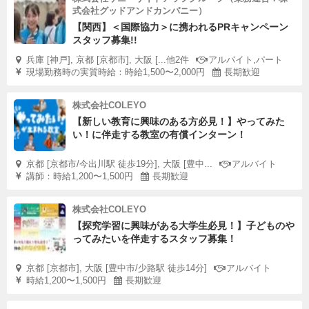
式会社グッドアンドカンパニー）
【関西】＜国際協力＞に携われるPRキャンペーン
スタッフ募集!!
兵庫 [神戸], 京都 [京都市], 大阪 [...他2件
アルバイト,パート
現場勤務時の実質時給：時給1,500〜2,000円
長期歓迎
株式会社COLEYO
【新しい教育に興味のある方必見！】やってみた
い！に伴走する教室の有償インターン！
京都 [京都市/今出川駅 徒歩19分], 大阪 [豊中...
アルバイト
講師：時給1,200〜1,500円
長期歓迎
株式会社COLEYO
【探究学習に興味がある大学生必見！】子どものや
ってみたいを伴走するスタッフ募集！
京都 [京都市], 大阪 [豊中市/少路駅 徒歩14分]
アルバイト
時給1,200〜1,500円
長期歓迎