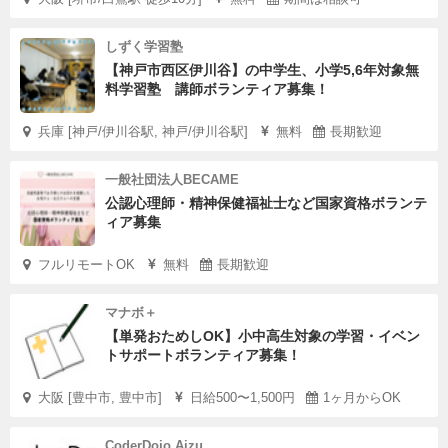
しずく学習塾
【神戸市西区伊川谷】の中学生、小学5,6年対象無
料学習塾 講師ボランティア募集！
兵庫 [神戸/伊川谷駅, 神戸/伊川谷駅]
無料
長期歓迎
一般社団法人BECAME
公認心理師・精神保健福祉士など国家資格ボランテ
ィア募集
フルリモートOK
無料
長期歓迎
マナボ＋
【単発おためしOK】小中高生対象の学習・イベン
トサポートボランティア募集！
大阪 [豊中市, 豊中市]
日給500〜1,500円
1ヶ月からOK
CoderDojo Aizu