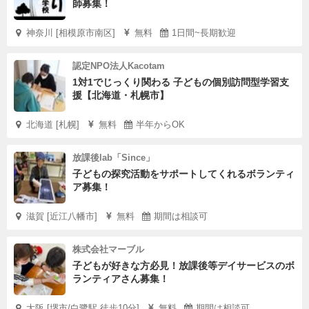
師募集！
神奈川 [相模原市南区]
無料
1日間~長期歓迎
認定NPO法人Kacotam
1対1でじっくり関わる 子どもの個別訪問型学習支
援【北海道・札幌市】
北海道 [札幌]
無料
半年からOK
放課後lab「Since」
子どもの探究活動をサポートしてくれるボランティ
ア募集！
滋賀 [近江八幡市]
無料
期間は相談可
株式会社マーブル
子どもが好きな方必見！放課後等デイサービスのボ
ランティアさん募集！
大阪 [堺市/白鷺駅 徒歩10分]
無料
期間は相談可