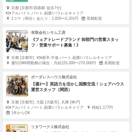
京都 [京都市/四条駅 徒歩7分]
アルバイト,パート,副業/パラレルキャリア
1コマ（90分）あたり：1,820〜5,201円
長期歓迎
有限会社シサム工房
《フェアトレードブランド 卸部門の営業スタッ
フ・営業サポート募集！》
京都 [京都市]
新卒,中途,パート,副業/パラレルキャリア
週5日8時間勤務の場合：月給225,000〜270,000円
長期歓迎
ボーダレスハウス株式会社
【週3〜】英語力を活かし国際交流！シェアハウス
運営スタッフ（関西）
京都 [京都市], 大阪 [大阪市], 兵庫 [神戸]
アルバイト,パート,副業/パラレルキャリア
時給1,177円
1年からOK
リタワークス株式会社