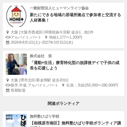
一般財団法人ヒューマンライツ協会
新たにできる地域の居場所拠点で参加者と交流する
人材募集！
大阪 [大阪市西成区/JR環状線今宮駅 徒歩1...他1件
アルバイト,パート
時給1,177〜1,200円
2026年8月1日(土)~2027年3月31日(水)
株式会社 笑
「運動×生活」療育特化型の放課後デイで子供の成
長を応援しよう
大阪 [堺市北区/新金岡駅 徒歩20分]
新卒,中途,アルバイト,パート
社員：月給255,000〜280,000円
長期歓迎
関連ボランティア
無料塾ひばり学校
【相模原市南区】無料塾ひばり学校ボランティア講