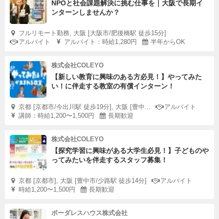
NPOと社会課題解決に挑む仕事を｜大阪で長期イ
ンターンしませんか？
フルリモート勤務, 大阪 [大阪市/肥後橋駅 徒歩15分]
アルバイト
アルバイト：時給1,280円
半年からOK
株式会社COLEYO
【新しい教育に興味のある方必見！】やってみた
い！に伴走する教室の有償インターン！
京都 [京都市/今出川駅 徒歩19分], 大阪 [豊中...
アルバイト
講師：時給1,200〜1,500円
長期歓迎
株式会社COLEYO
【探究学習に興味がある大学生必見！】子どものや
ってみたいを伴走するスタッフ募集！
京都 [京都市], 大阪 [豊中市/少路駅 徒歩14分]
アルバイト
時給1,200〜1,500円
長期歓迎
ボーダレスハウス株式会社