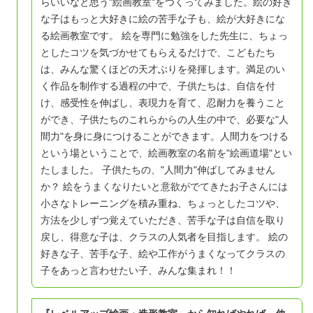
らいいなと思う"絵画教室"をつくってみました。絵の好き
な子はもっと大好きに絵の苦手な子も、絵が大好きにな
る絵画教室です。 絵を専門に勉強をした先生に、ちょっ
としたコツを気づかせてもらえるだけで、こどもたち
は、みんな驚くほどの天才ぶりを発揮します。満足のい
く作品を制作する過程の中で、子供たちは、自信を付
け、感受性を伸ばし、表現力を育て、忍耐力を養うこと
ができ、子供たちのこれらからの人生の中で、必要な"人
間力"を身に身につけることができます。人間力をつける
という場ということで、絵画教室の名前を"絵画道場"とい
たしました。 子供たちの、"人間力"伸ばしてみません
か？ 絵をうまくなりたいと意欲がでてきたお子さんには
小さなトレーニングを積み重ね、ちょっとしたコツや、
方法を少しずつ覚えていただき、苦手な子は自信を取り
戻し、得意な子は、クラスの人気者を目指します。 絵の
好きな子、苦手な子、絵や工作がうまくなってクラスの
子をあっと言わせたい子、みんな集まれ！！