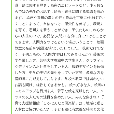
識，絵に関する歴史，画家のエピソードなど，少人数な
らではの先生のお話で，絵画・造形に関する知識を深め
ます。 絵画や造形の満足の行く作品を丁寧に仕上げてい
くことによって、自信をつけ、感受性を伸ばし、表現力
を育て、忍耐力を養うことができ、子供たちのこれらか
らの人生の中で、必要な"人間力"を身に身につけることが
できます。人間力をつけるという場ということで、絵画
教室の名前を"絵画道場"といたしました。 技術だけでな
く、子供たちの、"人間力"伸ばしてみませんか？ 芸術大
学卒業した方、芸術大学在籍中の学生さん、グラフィッ
クデザインのお仕事をしている人、服飾デザインを勉強
した方、中学の美術の先生をしていた方等、多様な方を
講師陣にお迎えしております。学校の教室では習わない
お話も聞け、経験もできるかも。 絵の好きな人、絵画の
スキルアップを目指す人、苦手な絵を克服したい人、ク
ラスの友人たちの注目を集めたい人、みんな集まれ！ 子
育て支援情報館「しゃぼんだま倶楽部」は，地域に眠る
人材にご協力いただき，子ども達に有意義な時間と文化