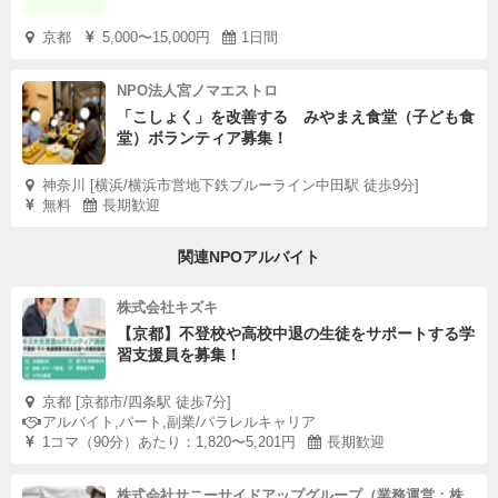
京都
5,000〜15,000円
1日間
NPO法人宮ノマエストロ
「こしょく」を改善する みやまえ食堂（子ども食
堂）ボランティア募集！
神奈川 [横浜/横浜市営地下鉄ブルーライン中田駅 徒歩9分]
無料
長期歓迎
関連NPOアルバイト
株式会社キズキ
【京都】不登校や高校中退の生徒をサポートする学
習支援員を募集！
京都 [京都市/四条駅 徒歩7分]
アルバイト,パート,副業/パラレルキャリア
1コマ（90分）あたり：1,820〜5,201円
長期歓迎
株式会社サニーサイドアップグループ（業務運営：株