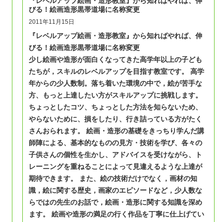
『レベルアップ絵画・造形教室』から知ればやれば、伸
びる！絵画造形黒帯道場に名称変更
2011年11月15日
『レベルアップ絵画・造形教室』から知ればやれば、伸
びる！絵画造形黒帯道場に
名称変更
少し絵画や造形が面白くなってきた高学年以上の子ども
たちが，スキルのレベルアップを目指す教室です。 高学
年からの少人数制。落ち着いた環境の中で，絵が苦手な
方、もっと上達したい方がスキルアップに挑戦します。
ちょっとしたコツ、ちょっとした方法を知らないため、
やらないために、損をしたり、行き詰っている方がたく
さんおられます。 絵画・造形の基礎をきっちり学んだ講
師陣による、基本的なものの見方・技術を学び、各々の
子供さんの個性を生かし、アドバイスを受けながら、ト
レーニングを重ねることによって見違えるような上達が
期待できます。 また、絵の技術だけでなく，画材の知
識，絵に関する歴史，画家のエピソードなど，少人数な
らではの先生のお話で，絵画・造形に関する知識を深め
ます。 絵画や造形の満足の行く作品を丁寧に仕上げてい