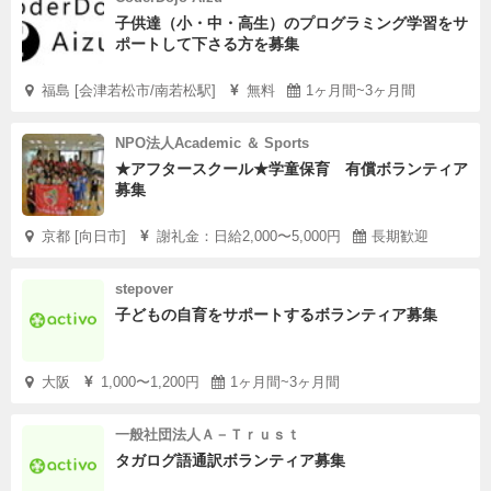
子供達（小・中・高生）のプログラミング学習をサ
ポートして下さる方を募集
福島 [会津若松市/南若松駅]
無料
1ヶ月間~3ヶ月間
NPO法人Academic ＆ Sports
★アフタースクール★学童保育 有償ボランティア
募集
京都 [向日市]
謝礼金：日給2,000〜5,000円
長期歓迎
stepover
子どもの自育をサポートするボランティア募集
大阪
1,000〜1,200円
1ヶ月間~3ヶ月間
一般社団法人Ａ－Ｔｒｕｓｔ
タガログ語通訳ボランティア募集