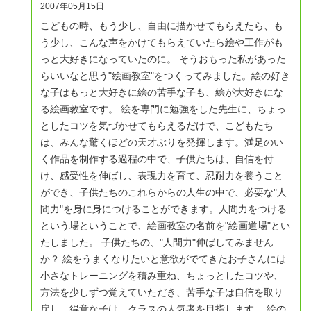
2007年05月15日
こどもの時、もう少し、自由に描かせてもらえたら、も
う少し、こんな声をかけてもらえていたら絵や工作がも
っと大好きになっていたのに。 そうおもった私があった
らいいなと思う"絵画教室"をつくってみました。絵の好き
な子はもっと大好きに絵の苦手な子も、絵が大好きにな
る絵画教室です。 絵を専門に勉強をした先生に、ちょっ
としたコツを気づかせてもらえるだけで、こどもたち
は、みんな驚くほどの天才ぶりを発揮します。満足のい
く作品を制作する過程の中で、子供たちは、自信を付
け、感受性を伸ばし、表現力を育て、忍耐力を養うこと
ができ、子供たちのこれらからの人生の中で、必要な"人
間力"を身に身につけることができます。人間力をつける
という場ということで、絵画教室の名前を"絵画道場"とい
たしました。 子供たちの、"人間力"伸ばしてみません
か？ 絵をうまくなりたいと意欲がでてきたお子さんには
小さなトレーニングを積み重ね、ちょっとしたコツや、
方法を少しずつ覚えていただき、苦手な子は自信を取り
戻し、得意な子は、クラスの人気者を目指します。 絵の