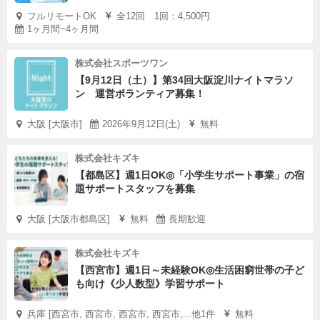
フルリモートOK
全12回 1回：4,500円
1ヶ月間~4ヶ月間
株式会社スポーツワン
【9月12日（土）】第34回大阪淀川ナイトマラソ
ン 運営ボランティア募集！
大阪 [大阪市]
2026年9月12日(土)
無料
株式会社キズキ
【都島区】週1日OK◎「小学生サポート事業」の宿
題サポートスタッフを募集
大阪 [大阪市都島区]
無料
長期歓迎
株式会社キズキ
【西宮市】週1日～未経験OK◎生活困窮世帯の子ど
も向け《少人数型》学習サポート
兵庫 [西宮市, 西宮市, 西宮市, 西宮市,...他1件
無料