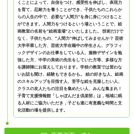
くことによって、自信をつけ、感受性を伸ばし、表現力
を育て、忍耐力を養うことができ、子供たちのこれらか
らの人生の中で、必要な"人間力"を身に身につけること
ができます。人間力をつけるという場ということで、絵
画教室の名前を"絵画道場"といたしました。 技術だけで
なく、子供たちの、"人間力"伸ばしてみませんか？ 芸術
大学卒業した方、芸術大学在籍中の学生さん、グラフィ
ックデザインのお仕事をしている人、服飾デザインを勉
強した方、中学の美術の先生をしていた方等、多様な方
を講師陣にお迎えしております。学校の教室では習わな
いお話も聞け、経験もできるかも。 絵の好きな人、絵画
のスキルアップを目指す人、苦手な絵を克服したい人、
クラスの友人たちの注目を集めたい人、みんな集まれ！
子育て支援情報館「しゃぼんだま倶楽部」は，地域に眠
る人材にご協力いただき，子ども達に有意義な時間と文
化活動の場を提供します。