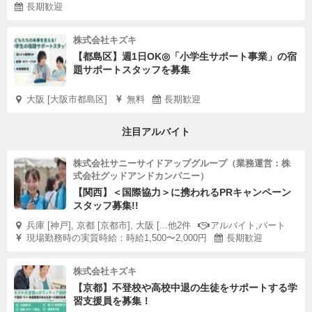
長期歓迎
株式会社キズキ
【都島区】週1日OK◎「小学生サポート事業」の宿
題サポートスタッフを募集
大阪 [大阪市都島区]
無料
長期歓迎
注目アルバイト
株式会社サニーサイドアップグループ（業務運営：株
式会社グッドアンドカンパニー）
【関西】＜国際協力＞に携われるPRキャンペーン
スタッフ募集!!
兵庫 [神戸], 京都 [京都市], 大阪 [...他2件
アルバイト,パート
現場勤務時の実質時給：時給1,500〜2,000円
長期歓迎
株式会社キズキ
【京都】不登校や高校中退の生徒をサポートする学
習支援員を募集！