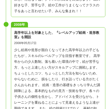
好きな子、苦手な子、絵や工作がうまくなってクラスの
子をあっと言わせたい子、みんな集まれ！！
2008年
高学年以上を対象とした、『レベルアップ絵画・造形教
室』を開設
2008年05月17日
少し絵画や造形が面白くなってきた高学年以上の子ども
たちが，スキルのレベルアップを目指す教室です。 高学
年からの少人数制。落ち着いた環境の中で，絵が苦手な
方、もっと上達したい方がスキルアップに挑戦します。
ちょっとしたコツ、ちょっとした方法を知らないため、
やらないために、損をしたり、行き詰っている方がたく
さんおられます。 絵画・造形の基礎をきっちり学んだ講
師陣による、基本的なものの見方・技術を学び、各々の
子供さんの個性を生かし、アドバイスを受けながら、ト
レーニングを重ねることによって見違えるような上達が
期待できます。 また、絵の技術だけでなく，画材の知