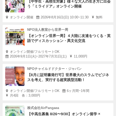
【中学生・高校生対象】様々な大人の生き方に出会
う「ミライドア」オンライン開催
オンライン開催
2026年8月16日(日) 10:00~11:30
無料
NPO法人教室から世界一周
【オンライン世界一周】４大陸に友達をつくる・英
語でディスカッション・異文化交流
オンライン開催/フルリモートOK
2026年9月1日(火)~2027年7月31日(土)
11,000円
NPOチャイルドドクター・ジャパン
【8月に証明書発行可】世界最大のスラムでビジネ
スを考え、実行する超実践型活動！
オンライン開催/フルリモートOK
6ヶ月間~1年間
月4回 各：3,000円
株式会社AirPangaea
【中高生募集 8/26〜9/30】オンライン留学 ×