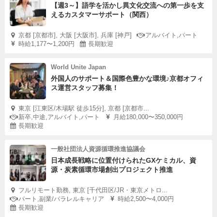
【週3～】語学を活かし異文化交流への第一歩を支
えるカスタマーサポート（関西）
京都 [京都市], 大阪 [大阪市], 兵庫 [神戸]
アルバイト,パート
時給1,177〜1,200円
長期歓迎
World Unite Japan
外国人のサポート＆国際色豊かな環境♪京都オフィ
ス運営スタッフ募集！
東京 [江東区/木場駅 徒歩15分], 京都 [京都市...
新卒,中途,アルバイト,パート
月給180,000〜350,000円
長期歓迎
一般社団法人資源循環推進協議会
日本成長戦略に位置付けられたGXケミカル、資
源・炭素循環市場創出プロジェクト推進
フルリモート勤務, 東京 [千代田区/JR・東京メトロ...
パート,副業/パラレルキャリア
時給2,500〜4,000円
長期歓迎