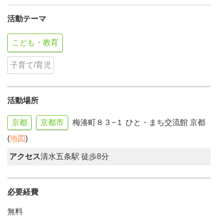
活動テーマ
こども・教育
子育て/育児
活動場所
京都
京都市
梅湊町８３−１ ひと・まち交流館 京都
(
地図
)
アクセス
清水五条駅 徒歩8分
必要経費
無料