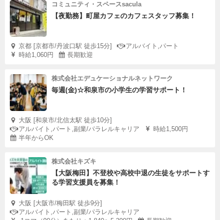
コミュニティ・スペースsacula
【夜勤務】町屋カフェのカフェスタッフ募集！
京都 [京都市/丹波口駅 徒歩15分]
アルバイト,パート
時給1,060円
長期歓迎
株式会社エデュケーショナルネットワーク
毎週(金)☆和泉市の小学生の学習サポート！
大阪 [和泉市/北信太駅 徒歩10分]
アルバイト,パート,副業/パラレルキャリア
時給1,500円
半年からOK
株式会社キズキ
【大阪梅田】不登校や高校中退の生徒をサポートす
る学習支援員を募集！
大阪 [大阪市/梅田駅 徒歩9分]
アルバイト,パート,副業/パラレルキャリア