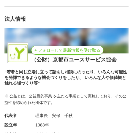
２．【説明を受ける】参加の前に、事業の詳細な説明のた
め対面orオンラインで４５分程度説明を受けていただきま
法人情報
す。
３．【 初回参加 】実際に活動に参加していただきま
す。活動を続けられそうと感じられた場合は、本登録をお
願いします。
+ フォローして最新情報を受け取る
（公財）京都市ユースサービス協会
＼中学生、頑張っています！／
“若者と同じ立場に立って話をし相談にのったり、いろんな可能性
テスト勉強や宿題に一生懸命取り組んだり、受験に備えた
を発揮できるような機会づくりをしたり、 いろんな人や価値観と
触れる場づくり等”
り、頑張っています。学習のサポートや場所づくりにぜひ
力を貸してください！
※ 公益とは、公益目的事業 を主たる事業として実施しており、その公
益性を認められた団体です。
代表者
理事長 安保 千秋
設立年
1988年