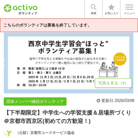


star
基本情報
募集詳細
体験談・雰囲気
法人情報
検索
お気に入り
メニュー
こちらのボランティアは募集を終了しています。
写真を見る（4）
更新日:
2026/03/08
団体メンバー/継続ボランティア
【下半期限定】中学生への学習支援＆居場所づくり
＠京都市西京区(初めての方歓迎！)
（公財）京都市ユースサービス協会