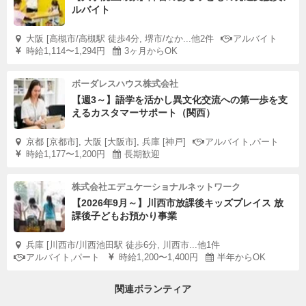
ルバイト
大阪 [高槻市/高槻駅 徒歩4分, 堺市/なか...他2件
アルバイト
時給1,114〜1,294円
3ヶ月からOK
ボーダレスハウス株式会社
【週3～】語学を活かし異文化交流への第一歩を支
えるカスタマーサポート（関西）
京都 [京都市], 大阪 [大阪市], 兵庫 [神戸]
アルバイト,パート
時給1,177〜1,200円
長期歓迎
株式会社エデュケーショナルネットワーク
【2026年9月～】川西市放課後キッズプレイス 放
課後子どもお預かり事業
兵庫 [川西市/川西池田駅 徒歩6分, 川西市...他1件
アルバイト,パート
時給1,200〜1,400円
半年からOK
関連ボランティア