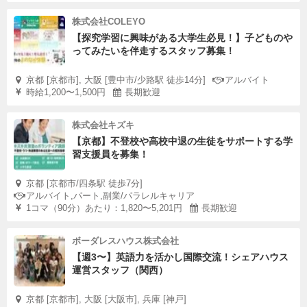
株式会社COLEYO
【探究学習に興味がある大学生必見！】子どものや
ってみたいを伴走するスタッフ募集！
京都 [京都市], 大阪 [豊中市/少路駅 徒歩14分]
アルバイト
時給1,200〜1,500円
長期歓迎
株式会社キズキ
【京都】不登校や高校中退の生徒をサポートする学
習支援員を募集！
京都 [京都市/四条駅 徒歩7分]
アルバイト,パート,副業/パラレルキャリア
1コマ（90分）あたり：1,820〜5,201円
長期歓迎
ボーダレスハウス株式会社
【週3〜】英語力を活かし国際交流！シェアハウス
運営スタッフ（関西）
京都 [京都市], 大阪 [大阪市], 兵庫 [神戸]