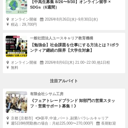
【中高生募集 8/26〜9/30】オンライン留学 ×
SDGs（6週間）
オンライン開催
2026年8月26日(水)~9月30日(水)
税込：29,700円
一般社団法人ユースキャリア教育機構
【勉強会】社会課題を仕事にする方法とは？/ボラ
ンティア継続の限界【大学生対象】
オンライン開催
2026年8月6日(木) 21:00~22:00,他1日程
無料
注目アルバイト
有限会社シサム工房
《フェアトレードブランド 卸部門の営業スタッ
フ・営業サポート募集！》
京都 [京都市]
新卒,中途,パート,副業/パラレルキャリア
週5日8時間勤務の場合：月給225,000〜270,000円
長期歓迎