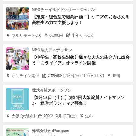
NPOチャイルドドクター・ジャパン
【推薦・総合型で最高評価！】ケニアのお母さんを
高校生の力で支援しよう！
フルリモートOK
6,000円
半年からOK
NPO法人アスデッサン
【中学生・高校生対象】様々な大人の生き方に出会
う「ミライドア」オンライン開催
オンライン開催
2026年8月16日(日) 10:00~11:30
無料
株式会社スポーツワン
【9月12日（土）】第34回大阪淀川ナイトマラソ
ン 運営ボランティア募集！
大阪 [大阪市]
2026年9月12日(土)
無料
株式会社AirPangaea