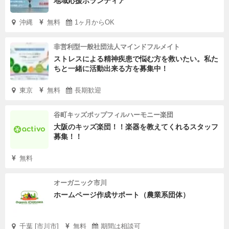
地域応援ボランティア
沖縄
無料
1ヶ月からOK
非営利型一般社団法人マインドフルメイト
ストレスによる精神疾患で悩む方を救いたい。私た
ちと一緒に活動出来る方を募集中！
東京
無料
長期歓迎
谷町キッズポップフィルハーモニー楽団
大阪のキッズ楽団！！楽器を教えてくれるスタッフ
募集！！
無料
オーガニック市川
ホームページ作成サポート（農業系団体）
千葉 [市川市]
無料
期間は相談可