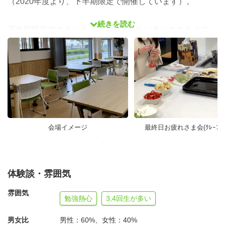
（2020年度より、下半期限定で開催しています）。
続きを読む
下半期限定でボランティア活動をしたい方にオススメで
す！
※４月以降、継続活動を希望される方には常設の拠点をご
案内しますので、興味のある方はぜひご応募ください！
◎運営で大切にしていること
中学生が安心して過ごせる場であることを大切にしていま
会場イメージ
最終日お疲れさま会(ｸﾚｰﾌﾟ
す。信頼関係を築き、言いたいことが言える・自分の意見
が尊重される・自分を大切にされると中学生に感じてもら
えるような場づくりを目指しています。
体験談・雰囲気
◎参加するには
雰囲気
勉強熱心
3,4回生が多い
１．【 応募する 】「応募フォーム」よりご応募くださ
男女比
男性：60%、女性：40%
い。