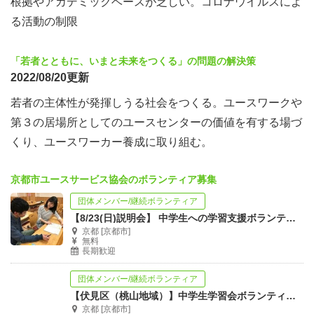
根拠やアカデミックベースが乏しい。コロナウイルスによ
る活動の制限
「若者とともに、いまと未来をつくる」の問題の解決策
2022/08/20更新
若者の主体性が発揮しうる社会をつくる。ユースワークや
第３の居場所としてのユースセンターの価値を有する場づ
くり、ユースワーカー養成に取り組む。
京都市ユースサービス協会のボランティア募集
団体メンバー/継続ボランティア
【8/23(日)説明会】 中学生への学習支援ボランティア説明会【別日個別説明可】
京都 [京都市]
無料
長期歓迎
団体メンバー/継続ボランティア
【伏見区（桃山地域）】中学生学習会ボランティアスタッフ募集
京都 [京都市]