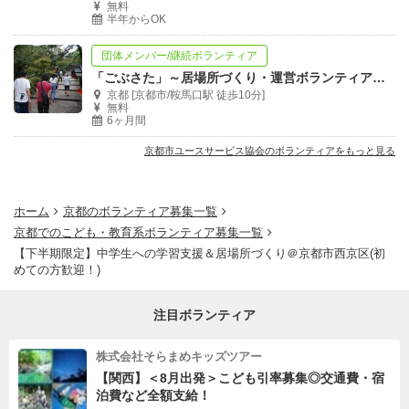
無料
半年からOK
団体メンバー/継続ボランティア
「ごぶさた」～居場所づくり・運営ボランティア～募集!
京都 [京都市/鞍馬口駅 徒歩10分]
無料
6ヶ月間
京都市ユースサービス協会のボランティアをもっと見る
ホーム
京都のボランティア募集一覧
京都でのこども・教育系ボランティア募集一覧
【下半期限定】中学生への学習支援＆居場所づくり＠京都市西京区(初
めての方歓迎！)
注目ボランティア
株式会社そらまめキッズツアー
【関西】＜8月出発＞こども引率募集◎交通費・宿
泊費など全額支給！