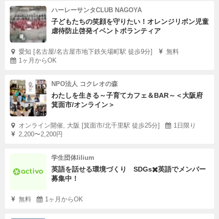
ハーレーサンタCLUB NAGOYA
子どもたちの笑顔を守りたい！オレンジリボン児童
虐待防止啓発イベントボランティア
愛知 [名古屋/名古屋市地下鉄矢場町駅 徒歩9分]
無料
1ヶ月からOK
NPO法人 コクレオの森
わたしを生きる～子育てカフェ＆BAR～＜大阪府
箕面市/オンライン＞
オンライン開催, 大阪 [箕面市/北千里駅 徒歩25分]
1日限り
2,200〜2,200円
学生団体lilium
英語を話せる環境づくり SDGs✖️英語でメンバー
募集中！
無料
1ヶ月からOK