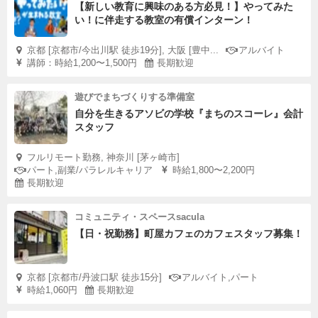
【新しい教育に興味のある方必見！】やってみた
い！に伴走する教室の有償インターン！
京都 [京都市/今出川駅 徒歩19分], 大阪 [豊中...
アルバイト
講師：時給1,200〜1,500円
長期歓迎
遊びでまちづくりする準備室
自分を生きるアソビの学校『まちのスコーレ』会計
スタッフ
フルリモート勤務, 神奈川 [茅ヶ崎市]
パート,副業/パラレルキャリア
時給1,800〜2,200円
長期歓迎
コミュニティ・スペースsacula
【日・祝勤務】町屋カフェのカフェスタッフ募集！
京都 [京都市/丹波口駅 徒歩15分]
アルバイト,パート
時給1,060円
長期歓迎