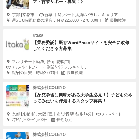
フ・営業サポート募集！》
京都 [京都市]
新卒,中途,パート,副業/パラレルキャリア
週5日8時間勤務の場合：月給225,000〜270,000円
長期歓迎
Utaka
【業務委託】既存WordPressサイトを安全に改修
してくださる方募集
フルリモート勤務, 静岡 [静岡市]
アルバイト,パート,副業/パラレルキャリア
報酬の目安：時給3,000円
長期歓迎
株式会社COLEYO
【探究学習に興味がある大学生必見！】子どものや
ってみたいを伴走するスタッフ募集！
京都 [京都市], 大阪 [豊中市/少路駅 徒歩14分]
アルバイト
時給1,200〜1,500円
長期歓迎
株式会社COLEYO