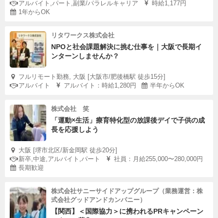
アルバイト,パート,副業/パラレルキャリア
時給1,177円
1年からOK
リタワークス株式会社
NPOと社会課題解決に挑む仕事を｜大阪で長期イ
ンターンしませんか？
フルリモート勤務, 大阪 [大阪市/肥後橋駅 徒歩15分]
アルバイト
アルバイト：時給1,280円
半年からOK
株式会社 笑
「運動×生活」療育特化型の放課後デイで子供の成
長を応援しよう
大阪 [堺市北区/新金岡駅 徒歩20分]
新卒,中途,アルバイト,パート
社員：月給255,000〜280,000円
長期歓迎
株式会社サニーサイドアップグループ（業務運営：株
式会社グッドアンドカンパニー）
【関西】＜国際協力＞に携われるPRキャンペーン