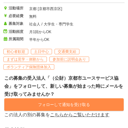
活動場所
京都 [京都市西京区]
必要経費
無料
募集対象
社会人 / 大学生・専門学生
活動頻度
月1回からOK
所属期間
半年からOK
初心者歓迎
土日中心
交通費支給
まずは見学・体験から
参加前に説明会あり
ボランティア保険団体加入
この募集の受入法人「（公財）京都市ユースサービス協
会」をフォローして、新しい募集が始まった時にメールを
受け取ってみませんか？
フォローして通知を受け取る
この法人の別の募集を
こちらからご覧いただけます