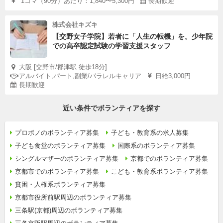
1コマ（90分）あたり：1,840〜5,300円
長期歓迎
株式会社キズキ
【交野女子学院】若者に「人生の転機」を。少年院
での高卒認定試験の学習支援スタッフ
大阪 [交野市/郡津駅 徒歩18分]
アルバイト,パート,副業/パラレルキャリア
日給3,000円
長期歓迎
近い条件でボランティアを探す
プロボノのボランティア募集
子ども・教育系の求人募集
子ども食堂のボランティア募集
国際系のボランティア募集
シングルマザーのボランティア募集
京都でのボランティア募集
京都市でのボランティア募集
こども・教育系ボランティア募集
貧困・人権系ボランティア募集
京都市役所前駅周辺のボランティア募集
三条駅(京都)周辺のボランティア募集