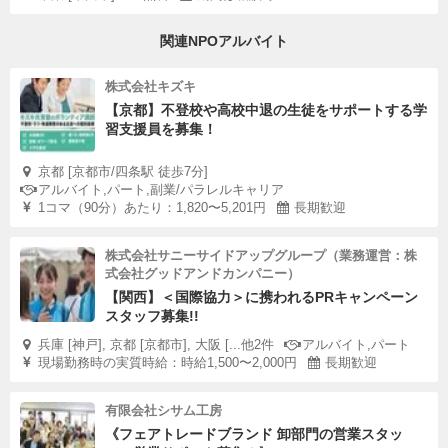
関連NPOアルバイト
株式会社キズキ
【京都】不登校や高校中退の生徒をサポートする学
習支援員を募集！
京都 [京都市/四条駅 徒歩7分]
アルバイト,パート,副業/パラレルキャリア
1コマ（90分）あたり：1,820〜5,201円
長期歓迎
株式会社サニーサイドアップグループ（業務運営：株
式会社グッドアンドカンパニー）
【関西】＜国際協力＞に携われるPRキャンペーン
スタッフ募集!!
兵庫 [神戸], 京都 [京都市], 大阪 [...他2件
アルバイト,パート
現場勤務時の実質時給：時給1,500〜2,000円
長期歓迎
有限会社シサム工房
《フェアトレードブランド 卸部門の営業スタッ