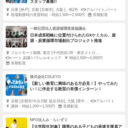
スタッフ募集!!
兵庫 [神戸], 京都 [京都市], 大阪 [...他2件
アルバイト,パート
現場勤務時の実質時給：時給1,500〜2,000円
長期歓迎
一般社団法人資源循環推進協議会
日本成長戦略に位置付けられたGXケミカル、資
源・炭素循環市場創出プロジェクト推進
フルリモート勤務, 東京 [千代田区/JR・東京メトロ...
パート,副業/パラレルキャリア
時給2,500〜4,000円
長期歓迎
株式会社COLEYO
【新しい教育に興味のある方必見！】やってみた
い！に伴走する教室の有償インターン！
京都 [京都市/今出川駅 徒歩19分], 大阪 [豊中...
アルバイト
講師：時給1,200〜1,500円
長期歓迎
NPO法人み・らいず２
【大学院生対象】障害のある子どもの発達支援員ア