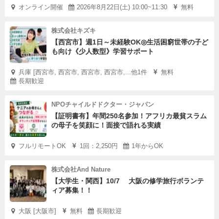
オンライン開催
2026年8月22日(土) 10:00~11:30
無料
株式会社キズキ
【西宮市】週1日～未経験OK◎生活困窮世帯の子ど
も向け《少人数型》学習サポート
兵庫 [西宮市, 西宮市, 西宮市, 西宮市,...他1件
無料
長期歓迎
NPOチャイルドドクター・ジャパン
【証明書有】年間250名参加！アフリカ最貧スラム
の母子を笑顔に！面接で語れる実績
フルリモートOK
1回：2,250円
1年からOK
株式会社And Nature
【大学生・関西】10/7 大阪の修学旅行ボランテ
ィア募集！！
大阪 [大阪市]
無料
長期歓迎