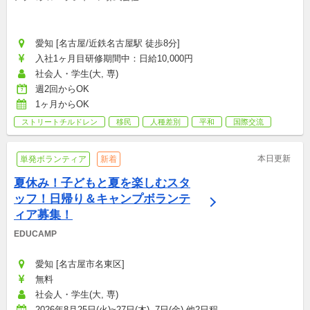
愛知 [名古屋/近鉄名古屋駅 徒歩8分]
入社1ヶ月目研修期間中：日給10,000円
社会人・学生(大, 専)
週2回からOK
1ヶ月からOK
ストリートチルドレン
移民
人種差別
平和
国際交流
本日更新
単発ボランティア
新着
夏休み！子どもと夏を楽しむスタ
ッフ！日帰り＆キャンプボランテ
ィア募集！
EDUCAMP
愛知 [名古屋市名東区]
無料
社会人・学生(大, 専)
2026年8月25日(火)~27日(木), 7日(金),他2日程