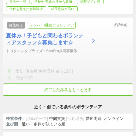
リモート可
学校/仕事終わりから参加
短時間でも可
世代を超えた参加歓迎
成長意欲が高い
約2年前
募集終了
メンバー/継続ボランティア
夏休み！子どもと関わるボランテ
ィアスタッフ☆募集します☆
トヨタエンタプライズ・ShoPro共同事業体
愛知 [名古屋/南大高駅 徒歩12分]
日給900円
社会人(20〜30代中心)・学生(大, 専)
終了した募集をもっと見る
週2~3回
初心者歓迎
成長意欲が高い
近く・似ている条件のボランティア
検索条件：
[活動テーマ]
中間支援
[活動場所]
愛知周辺, オンライン
並び順：
近い・条件が似ている順