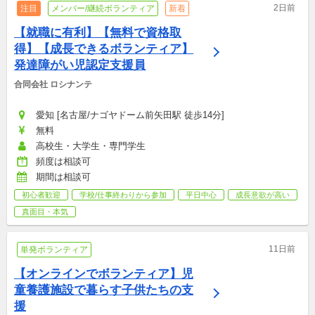
2日前
注目
メンバー/継続ボランティア
新着
【就職に有利】【無料で資格取
得】【成長できるボランティア】
発達障がい児認定支援員
合同会社 ロシナンテ
愛知 [名古屋/ナゴヤドーム前矢田駅 徒歩14分]
無料
高校生・大学生・専門学生
頻度は相談可
期間は相談可
初心者歓迎
学校/仕事終わりから参加
平日中心
成長意欲が高い
真面目・本気
11日前
単発ボランティア
【オンラインでボランティア】児
童養護施設で暮らす子供たちの支
援