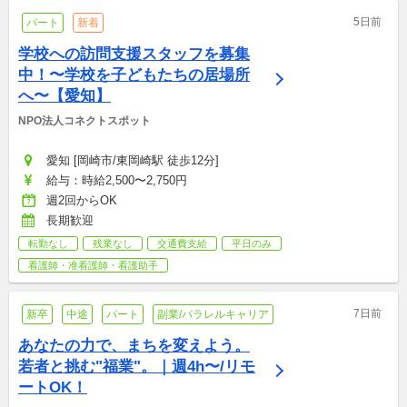
5日前
パート
新着
学校への訪問支援スタッフを募集
中！〜学校を子どもたちの居場所
へ〜【愛知】
NPO法人コネクトスポット
愛知 [岡崎市/東岡崎駅 徒歩12分]
給与：時給2,500〜2,750円
週2回からOK
長期歓迎
転勤なし
残業なし
交通費支給
平日のみ
看護師・准看護師・看護助手
7日前
新卒
中途
パート
副業/パラレルキャリア
あなたの力で、まちを変えよう。
若者と挑む"福業"。｜週4h〜/リモ
ートOK！