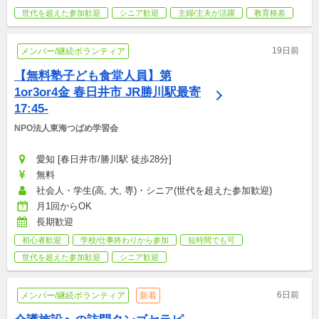
世代を超えた参加歓迎
シニア歓迎
主婦/主夫が活躍
教育格差
19日前
メンバー/継続ボランティア
【無料塾子ども食堂人員】第
1or3or4金 春日井市 JR勝川駅最寄
17:45-
NPO法人東海つばめ学習会
愛知 [春日井市/勝川駅 徒歩28分]
無料
社会人・学生(高, 大, 専)・シニア(世代を超えた参加歓迎)
月1回からOK
長期歓迎
初心者歓迎
学校/仕事終わりから参加
短時間でも可
世代を超えた参加歓迎
シニア歓迎
6日前
メンバー/継続ボランティア
新着