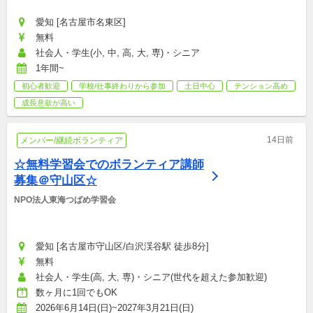
愛知 [名古屋市名東区]
無料
社会人・学生(小, 中, 高, 大, 専)・シニア
1年間~
初心者歓迎
学校/仕事終わりから参加
土日中心
テンション高め
成長意欲が高い
14日前
メンバー/継続ボランティア
☆無料学習会でのボランティア講師
募集＠守山区☆
NPO法人東海つばめ学習会
愛知 [名古屋市守山区/白沢渓谷駅 徒歩8分]
無料
社会人・学生(高, 大, 専)・シニア(世代を超えた参加歓迎)
数ヶ月に1回でもOK
2026年6月14日(日)~2027年3月21日(日)