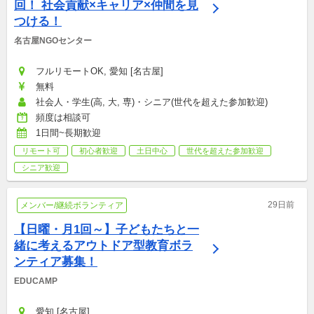
回！ 社会貢献×キャリア×仲間を見
つける！
名古屋NGOセンター
フルリモートOK, 愛知 [名古屋]
無料
社会人・学生(高, 大, 専)・シニア(世代を超えた参加歓迎)
頻度は相談可
1日間~長期歓迎
リモート可
初心者歓迎
土日中心
世代を超えた参加歓迎
シニア歓迎
29日前
メンバー/継続ボランティア
【日曜・月1回～】子どもたちと一
緒に考えるアウトドア型教育ボラ
ンティア募集！
EDUCAMP
愛知 [名古屋]