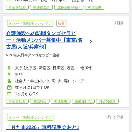
初心者歓迎
交通費支給
成長意欲が高い
発達障害
7日前
メンバー/継続ボランティア
新着
介護施設への訪問タンゴセラピ
ー・活動メンバー募集中【東京/名
古屋/大阪/兵庫他】
NPO法人日本タンゴセラピー協会
東京 [文京区, 新宿区, 目黒区, 港区, ...他10件
無料
社会人・学生(小, 中, 高, 大, 専)・シニア
数ヶ月に1回でもOK
1ヶ月からOK
初心者歓迎
勉強熱心
発達障害
高齢化社会
社会的孤立
約1ヶ月前
メンバー/継続ボランティア
「Ｎたま2026」無料説明会あと1