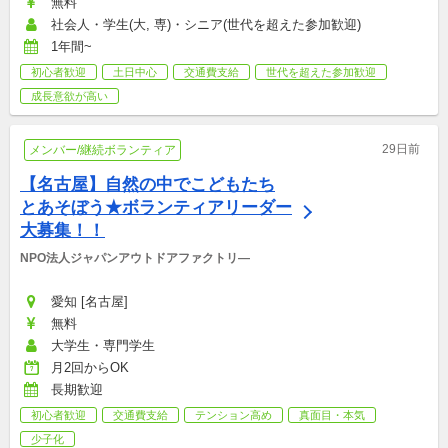
無料
社会人・学生(大, 専)・シニア(世代を超えた参加歓迎)
1年間~
初心者歓迎
土日中心
交通費支給
世代を超えた参加歓迎
成長意欲が高い
29日前
メンバー/継続ボランティア
【名古屋】自然の中でこどもたち
とあそぼう★ボランティアリーダー
大募集！！
NPO法人ジャパンアウトドアファクトリ―
愛知 [名古屋]
無料
大学生・専門学生
月2回からOK
長期歓迎
初心者歓迎
交通費支給
テンション高め
真面目・本気
少子化