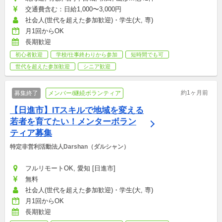
交通費含む：日給1,000〜3,000円
社会人(世代を超えた参加歓迎)・学生(大, 専)
月1回からOK
長期歓迎
初心者歓迎
学校/仕事終わりから参加
短時間でも可
世代を超えた参加歓迎
シニア歓迎
約1ヶ月前
募集終了
メンバー/継続ボランティア
【日進市】ITスキルで地域を変える
若者を育てたい！メンターボラン
ティア募集
特定非営利活動法人Darshan（ダルシャン）
フルリモートOK, 愛知 [日進市]
無料
社会人(世代を超えた参加歓迎)・学生(大, 専)
月1回からOK
長期歓迎