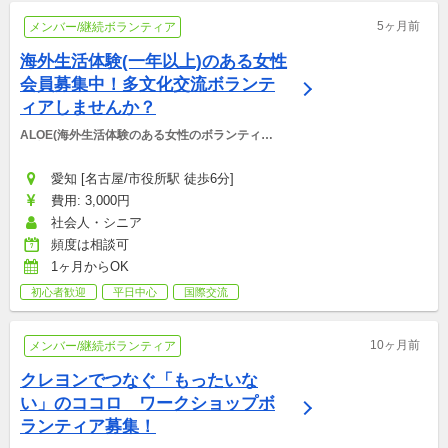
5ヶ月前
メンバー/継続ボランティア
海外生活体験(一年以上)のある女性
会員募集中！多文化交流ボランテ
ィアしませんか？
ALOE(海外生活体験のある女性のボランティア
団体)
愛知 [名古屋/市役所駅 徒歩6分]
費用: 3,000円
社会人・シニア
頻度は相談可
1ヶ月からOK
初心者歓迎
平日中心
国際交流
10ヶ月前
メンバー/継続ボランティア
クレヨンでつなぐ「もったいな
い」のココロ　ワークショップボ
ランティア募集！