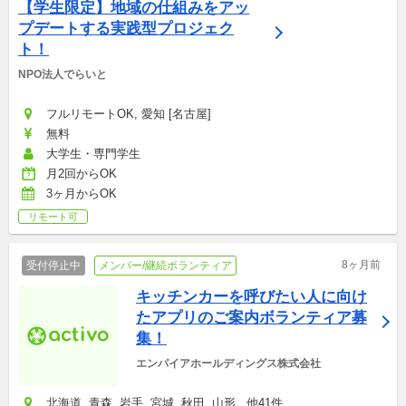
【学生限定】地域の仕組みをアッ
プデートする実践型プロジェク
ト！
NPO法人でらいと
フルリモートOK, 愛知 [名古屋]
無料
大学生・専門学生
月2回からOK
3ヶ月からOK
リモート可
8ヶ月前
受付停止中
メンバー/継続ボランティア
キッチンカーを呼びたい人に向け
たアプリのご案内ボランティア募
集！
エンパイアホールディングス株式会社
北海道, 青森, 岩手, 宮城, 秋田, 山形...他41件