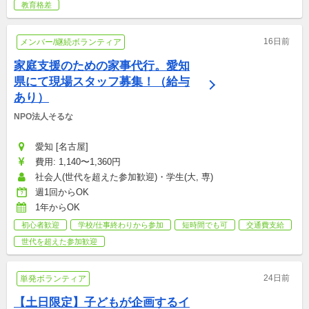
教育格差
16日前
メンバー/継続ボランティア
家庭支援のための家事代行。愛知
県にて現場スタッフ募集！（給与
あり）
NPO法人そるな
愛知 [名古屋]
費用: 1,140〜1,360円
社会人(世代を超えた参加歓迎)・学生(大, 専)
週1回からOK
1年からOK
初心者歓迎
学校/仕事終わりから参加
短時間でも可
交通費支給
世代を超えた参加歓迎
24日前
単発ボランティア
【土日限定】子どもが企画するイ