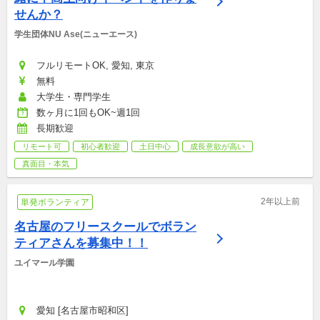
せんか？
学生団体NU Ase(ニューエース)
フルリモートOK, 愛知, 東京
無料
大学生・専門学生
数ヶ月に1回もOK~週1回
長期歓迎
リモート可
初心者歓迎
土日中心
成長意欲が高い
真面目・本気
2年以上前
単発ボランティア
名古屋のフリースクールでボラン
ティアさんを募集中！！
ユイマール学園
愛知 [名古屋市昭和区]