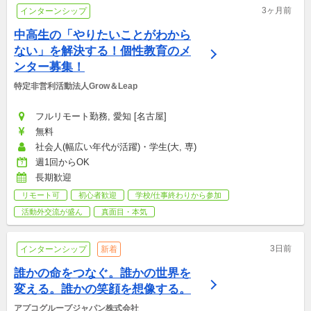
3ヶ月前
インターンシップ
中高生の「やりたいことがわから
ない」を解決する！個性教育のメ
ンター募集！
特定非営利活動法人Grow＆Leap
フルリモート勤務, 愛知 [名古屋]
無料
社会人(幅広い年代が活躍)・学生(大, 専)
週1回からOK
長期歓迎
リモート可
初心者歓迎
学校/仕事終わりから参加
活動外交流が盛ん
真面目・本気
3日前
インターンシップ
新着
誰かの命をつなぐ。誰かの世界を
変える。誰かの笑顔を想像する。
アプコグループジャパン株式会社