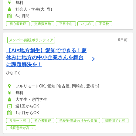
無料
社会人・学生(大, 専)
6ヶ月間
初心者歓迎
交通費支給
平日中心
いじめ
不登校
9日前
メンバー/継続ボランティア
【AI×地方創生】愛知でできる！夏
休みに地方の中小企業さんを舞台
に課題解決を！
ひなてく
フルリモートOK, 愛知 [名古屋, 岡崎市, 豊橋市]
無料
大学生・専門学生
週1回からOK
1ヶ月からOK
リモート可
初心者歓迎
学校/仕事終わりから参加
短時間でも可
成長意欲が高い