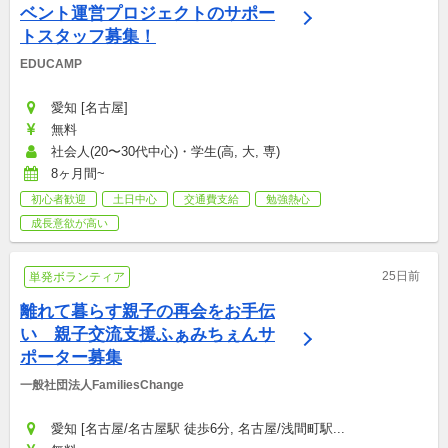
ベント運営プロジェクトのサポー
トスタッフ募集！
EDUCAMP
愛知 [名古屋]
無料
社会人(20〜30代中心)・学生(高, 大, 専)
8ヶ月間~
初心者歓迎
土日中心
交通費支給
勉強熱心
成長意欲が高い
25日前
単発ボランティア
離れて暮らす親子の再会をお手伝
い　親子交流支援ふぁみちぇんサ
ポーター募集
一般社団法人FamiliesChange
愛知 [名古屋/名古屋駅 徒歩6分, 名古屋/浅間町駅...