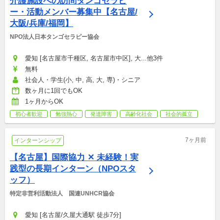
介護施設への訪問タンゴセラピ
ー・活動メンバー募集中【名古屋/
大阪/兵庫/福岡】
NPO法人日本タンゴセラピー協会
愛知 [名古屋市千種区, 名古屋市中区], 大...他3件
無料
社会人・学生(小, 中, 高, 大, 専)・シニア
数ヶ月に1回でもOK
1ヶ月からOK
初心者歓迎
勉強熱心
発達障害
高齢化社会
社会的孤立
7ヶ月前
インターンシップ
【名古屋】国際協力 ✕ 未経験！実
践型の長期インターン（NPOスタ
ッフ）
特定非営利活動法人　国連UNHCR協会
愛知 [名古屋/久屋大通駅 徒歩7分]