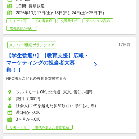
1日間~長期歓迎
2026年10月17日(土)~18日(日), 24日(土)~25日(日)
リモート可
初心者歓迎
交通費支給
テンション高め
成長意欲が高い
17日前
メンバー/継続ボランティア
【学生歓迎!!】【教育支援】広報・
マーケティングの担当者大募
集！！
NPO法人こどもの教育を支援する会
フルリモートOK, 北海道, 東京, 愛知, 福岡
費用: 7,000円
社会人(世代を超えた参加歓迎)・学生(大, 専)
週1回からOK
3ヶ月からOK
リモート可
世代を超えた参加歓迎