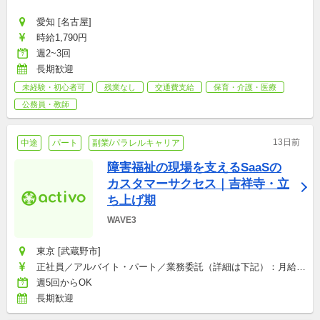
愛知 [名古屋]
時給1,790円
週2~3回
長期歓迎
未経験・初心者可
残業なし
交通費支給
保育・介護・医療
公務員・教師
13日前
中途
パート
副業/パラレルキャリア
障害福祉の現場を支えるSaaSの
カスタマーサクセス｜吉祥寺・立
ち上げ期
WAVE3
東京 [武蔵野市]
正社員／アルバイト・パート／業務委託（詳細は下記）：月給
200,000〜500,000円
週5回からOK
長期歓迎