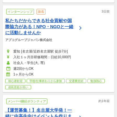
3日前
インターンシップ
新着
私たちだからできる社会貢献や国
際協力がある！NPO・NGOと一緒
に活動しませんか
アプコグループジャパン株式会社
愛知 [名古屋/近鉄名古屋駅 徒歩7分]
入社１ヶ月目研修期間：日給10,000円
社会人・学生(大, 専)
週2回からOK
1ヶ月からOK
初心者歓迎
学校/仕事終わりから参加
交通費支給
勉強熱心
成長意欲が高い
約1年前
メンバー/継続ボランティア
【運営募集！】名古屋大学発！一
緒に中高生向けイベントを作りま