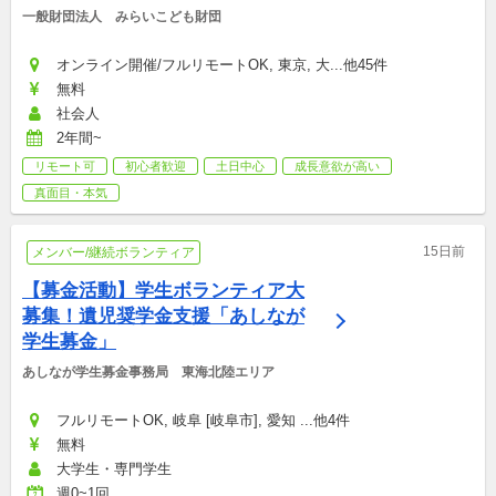
一般財団法人　みらいこども財団
オンライン開催/フルリモートOK, 東京, 大...他45件
無料
社会人
2年間~
リモート可
初心者歓迎
土日中心
成長意欲が高い
真面目・本気
15日前
メンバー/継続ボランティア
【募金活動】学生ボランティア大
募集！遺児奨学金支援「あしなが
学生募金」
あしなが学生募金事務局　東海北陸エリア
フルリモートOK, 岐阜 [岐阜市], 愛知 ...他4件
無料
大学生・専門学生
週0~1回