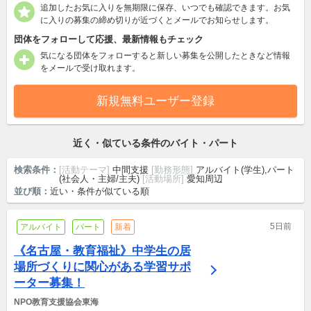
追加したお気に入りを無期限に保存、いつでも確認できます。お気
に入りの募集の締め切りが近づくとメールでお知らせします。
団体をフォローして応援、最新情報もチェック
気になる団体をフォローすると新しい募集を公開したときなど情報
をメールで受け取れます。
新規無料ユーザー登録
近く・似ている条件のバイト・パート
検索条件：
[活動テーマ]
中間支援
[勤務形態]
アルバイト(学生),パート
(社会人・主婦/主夫)
[活動場所]
愛知周辺
並び順：
近い・条件が似ている順
5日前
アルバイト
パート
新着
《名古屋・教育福祉》中学生の居
場所づくりに関心がある学習サポ
ーター募集！
NPO教育支援協会東海