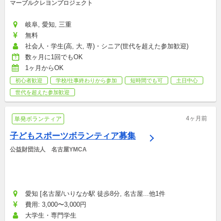
マーブルクレヨンプロジェクト
岐阜, 愛知, 三重
無料
社会人・学生(高, 大, 専)・シニア(世代を超えた参加歓迎)
数ヶ月に1回でもOK
1ヶ月からOK
初心者歓迎
学校/仕事終わりから参加
短時間でも可
土日中心
世代を超えた参加歓迎
4ヶ月前
単発ボランティア
子どもスポーツボランティア募集
公益財団法人　名古屋YMCA
愛知 [名古屋/いりなか駅 徒歩8分, 名古屋...他1件
費用: 3,000〜3,000円
大学生・専門学生