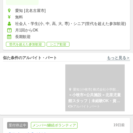
愛知 [北名古屋市]
無料
社会人・学生(小, 中, 高, 大, 専)・シニア(世代を超えた参加歓迎)
月1回からOK
長期歓迎
世代を超えた参加歓迎
シニア歓迎
似た条件のアルバイト・パート
もっと見る＞
愛知 [名古屋市南区/名古屋駅 徒歩5分] 株式会社キズキ
愛知 [小牧市] 株式会社小学館集英社プロダクション
【名古屋駅】不登校や高校中
＜小牧市×公共施設＞北里児童
退の生徒をサポートする学習
館スタッフ｜未経験OK・資格
支援員を募集
アルバイト,パート,副業/パラレルキャリア
不要・週2日・扶養内可
アルバイト,パート
19日前
受付停止中
メンバー/継続ボランティア