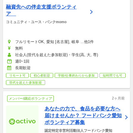
融資先への伴走支援ボランティ
ア　
コミュニティ・ユース・バンクmomo
フルリモートOK, 愛知 [名古屋], 岐阜 ...他1件
無料
社会人(世代を超えた参加歓迎)・学生(高, 大, 専)
週0~1回
長期歓迎
リモート可
初心者歓迎
学校/仕事終わりから参加
短時間でも可
世代を超えた参加歓迎
2ヶ月前
メンバー/継続ボランティア
あなたの力で、食品を必要な方へ
届けませんか？ フードバンク愛知 
ボランティア募集
認定特定非営利活動法人フードバンク愛知