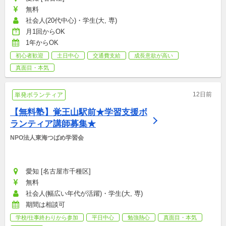
無料
社会人(20代中心)・学生(大, 専)
月1回からOK
1年からOK
初心者歓迎
土日中心
交通費支給
成長意欲が高い
真面目・本気
12日前
単発ボランティア
【無料塾】覚王山駅前★学習支援ボ
ランティア講師募集★
NPO法人東海つばめ学習会
愛知 [名古屋市千種区]
無料
社会人(幅広い年代が活躍)・学生(大, 専)
期間は相談可
学校/仕事終わりから参加
平日中心
勉強熱心
真面目・本気