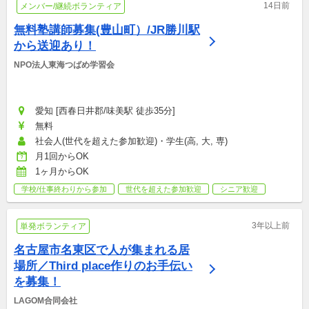
14日前
メンバー/継続ボランティア
無料塾講師募集(豊山町）/JR勝川駅
から送迎あり！
NPO法人東海つばめ学習会
愛知 [西春日井郡/味美駅 徒歩35分]
無料
社会人(世代を超えた参加歓迎)・学生(高, 大, 専)
月1回からOK
1ヶ月からOK
学校/仕事終わりから参加
世代を超えた参加歓迎
シニア歓迎
3年以上前
単発ボランティア
名古屋市名東区で人が集まれる居
場所／Third place作りのお手伝い
を募集！
LAGOM合同会社