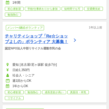
1年間
初心者歓迎
学校/仕事終わりから参加
短時間でも可
交通費支給
勉強熱心
1年以上前
メンバー/継続ボランティア
チャリティショップ「Re☆ショッ
プよしの」ボランティア 大募集！
認定NPO法人中部リサイクル運動市民の会
愛知 [名古屋/尼ヶ坂駅 徒歩7分]
日給1,350円
社会人・シニア
週1回からOK
1年からOK
初心者歓迎
勉強熱心
成長意欲が高い
真面目・本気
リサイクル