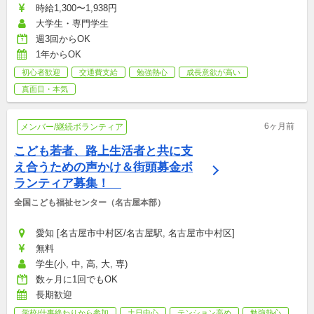
時給1,300〜1,938円
大学生・専門学生
週3回からOK
1年からOK
初心者歓迎
交通費支給
勉強熱心
成長意欲が高い
真面目・本気
6ヶ月前
メンバー/継続ボランティア
こども若者、路上生活者と共に支
え合うための声かけ＆街頭募金ボ
ランティア募集！　
全国こども福祉センター（名古屋本部）
愛知 [名古屋市中村区/名古屋駅, 名古屋市中村区]
無料
学生(小, 中, 高, 大, 専)
数ヶ月に1回でもOK
長期歓迎
学校/仕事終わりから参加
土日中心
テンション高め
勉強熱心