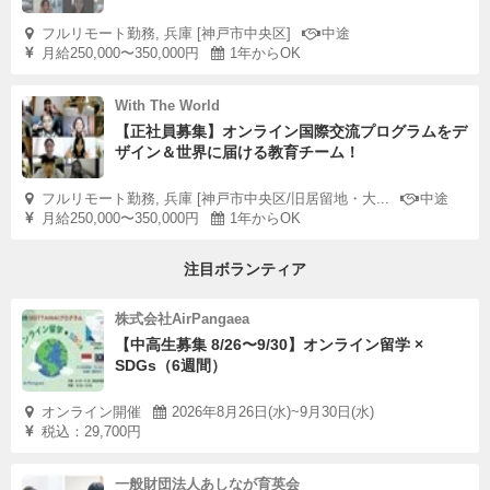
フルリモート勤務, 兵庫 [神戸市中央区]
中途
月給250,000〜350,000円
1年からOK
With The World
【正社員募集】オンライン国際交流プログラムをデ
ザイン＆世界に届ける教育チーム！
フルリモート勤務, 兵庫 [神戸市中央区/旧居留地・大...
中途
月給250,000〜350,000円
1年からOK
注目ボランティア
株式会社AirPangaea
【中高生募集 8/26〜9/30】オンライン留学 ×
SDGs（6週間）
オンライン開催
2026年8月26日(水)~9月30日(水)
税込：29,700円
一般財団法人あしなが育英会