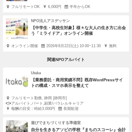
フルリモートOK
6,000円
半年からOK
NPO法人アスデッサン
【中学生・高校生対象】様々な大人の生き方に出会
う「ミライドア」オンライン開催
オンライン開催
2026年8月22日(土) 10:00~11:30
無料
関連NPOアルバイト
Utaka
【業務委託・商用実績不問】既存WordPressサイ
トの構成・スマホ表示を整えて
フルリモート勤務, 静岡 [静岡市]
アルバイト,パート,副業/パラレルキャリア
報酬の目安：時給3,000円
長期歓迎
遊びでまちづくりする準備室
自分を生きるアソビの学校『まちのスコーレ』会計