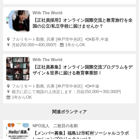
With The World
【正社員採用】オンライン国際交流と教育旅行を全
国の公立/私立学校に届けませんか？
フルリモート勤務, 兵庫 [神戸市中央区]
新卒,中途
月給250,000〜400,000円
1年からOK
With The World
【正社員募集】オンライン国際交流プログラムをデ
ザイン＆世界に届ける教育事業部！
フルリモート勤務, 兵庫 [神戸市中央区]
中途
能力に応じて相談の上決定します：月給250,000〜350,000円
1年からOK
関連ボランティア
NPO法人 二枚目の名刺
【メンバー募集】福島12市町村ソーシャルコラボ