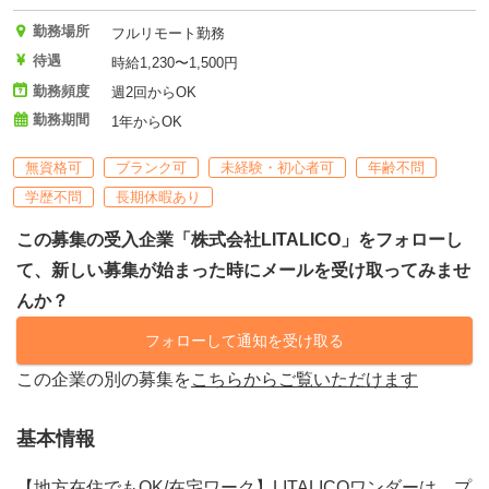
勤務場所
フルリモート勤務
待遇
時給1,230〜1,500円
勤務頻度
週2回からOK
勤務期間
1年からOK
無資格可
ブランク可
未経験・初心者可
年齢不問
学歴不問
長期休暇あり
この募集の受入企業「株式会社LITALICO」をフォローし
て、新しい募集が始まった時にメールを受け取ってみませ
んか？
フォローして通知を受け取る
この企業の別の募集を
こちらからご覧いただけます
基本情報
【地方在住でもOK/在宅ワーク】LITALICOワンダーは、プ