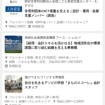
特定非営利活動法人全国こども食堂支援センター・む
すびえ
非営利団体のICT基盤を支える｜設計・運用・改善
支援メンバー（請負）
フルリモート勤務
中途,パート,副業/パラレルキャリア
時給2,000円
長期歓迎
持続社会連携推進機構 アース・シェルパ
【経理・会計スキルを活かせる】地域活性化や環境
課題に取り組む組織を支える事務職
フルリモート勤務, 東京 [千代田区]
中途,パート
経験・スキルを考慮し決定：月給250,000〜330,000円
長期歓迎
遊びでまちづくりする準備室
自分を生きるアソビの学校『まちのスコーレ』会計
スタッフ
フルリモート勤務, 神奈川 [茅ヶ崎市]
パート,副業/パラレルキャリア
時給1,800〜2,200円