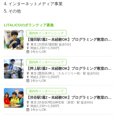
4. インターネットメディア事業
5. その他
LITALICOのボランティア募集
国内外インターンシップ
【蒲田駅/週2～未経験OK】プログラミング教室の運営スタッフ募集
東京 [大田区/蒲田駅 徒歩5分]
時給1,230〜1,500円
1年からOK
国内外インターンシップ
【押上駅/週2～未経験OK】プログラミング教室の運営スタッフ募集
東京 [墨田区/押上〈スカイツリー前〉駅 徒歩5分]
時給1,230〜1,500円
1年からOK
国内外インターンシップ
【渋谷駅/週2～未経験OK】プログラミング教室の運営スタッフ募集
東京 [渋谷区/明治神宮前〈原宿〉駅 徒歩9分]
時給1,230〜1,500円
1年からOK