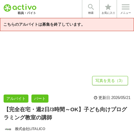


star
基本情報
募集詳細
体験談・雰囲気
企業情報
検索
お気に入り
メニュー
こちらのアルバイトは募集を終了しています。
写真を見る（3）
更新日:
2026/05/21
アルバイト
パート
【完全在宅・週2日/3時間～OK】子ども向けプログ
ラミング教室の講師
株式会社LITALICO