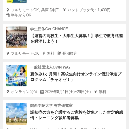
フルリモートOK, 兵庫 [神戸]
ハンドブック代：1,400円
半年からOK
学生団体Get CHANCE
【運営の高校生・大学生大募集！】学生で教育格差
を解消しよう！
フルリモートOK
無料
長期歓迎
一般社団法人OWN WAY
夏休み1ヶ月間！高校生向けオンライン個別伴走プ
ログラム「チャオゼ！」
オンライン開催
2026年8月1日(土)~29日(土)
無料
関西学院大学 有光研究室
認知症の方を介護するご家族を対象とした肯定的感
情トレーニング参加者募集