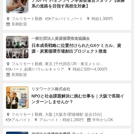
アルバイト/オンライン学習会運営スタッフ【医療
系の進路を目指す高校生対象】
フルリモート勤務
アルバイト,パート
時給1,300円
長期歓迎
一般社団法人資源循環推進協議会
日本成長戦略に位置付けられたGXケミカル、資
源・炭素循環市場創出プロジェクト推進
フルリモート勤務, 東京 [千代田区/JR・東京メトロ...
パート,副業/パラレルキャリア
時給2,500〜4,000円
長期歓迎
リタワークス株式会社
NPOと社会課題解決に挑む仕事を｜大阪で長期イ
ンターンしませんか？
フルリモート勤務, 大阪 [大阪市/肥後橋駅 徒歩15分]
アルバイト
アルバイト：時給1,280円
半年からOK