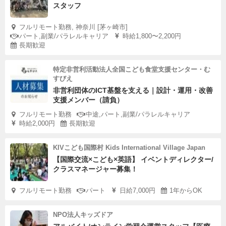
スタッフ
フルリモート勤務, 神奈川 [茅ヶ崎市]
パート,副業/パラレルキャリア
時給1,800〜2,200円
長期歓迎
特定非営利活動法人全国こども食堂支援センター・む
すびえ
非営利団体のICT基盤を支える｜設計・運用・改善
支援メンバー（請負）
フルリモート勤務
中途,パート,副業/パラレルキャリア
時給2,000円
長期歓迎
KIVこども国際村 Kids International Village Japan
【国際交流×こども×英語】 イベントディレクター/
クラスマネージャー募集！
フルリモート勤務
パート
日給7,000円
1年からOK
NPO法人キッズドア