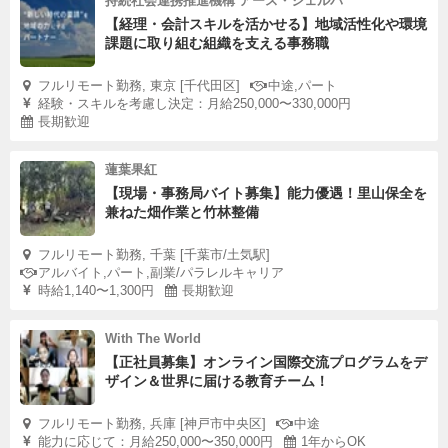
持続社会連携推進機構 アース・シェルパ
【経理・会計スキルを活かせる】地域活性化や環境
課題に取り組む組織を支える事務職
フルリモート勤務, 東京 [千代田区]
中途,パート
経験・スキルを考慮し決定：月給250,000〜330,000円
長期歓迎
蓮葉果紅
【現場・事務局バイト募集】能力優遇！里山保全を
兼ねた畑作業と竹林整備
フルリモート勤務, 千葉 [千葉市/土気駅]
アルバイト,パート,副業/パラレルキャリア
時給1,140〜1,300円
長期歓迎
With The World
【正社員募集】オンライン国際交流プログラムをデ
ザイン＆世界に届ける教育チーム！
フルリモート勤務, 兵庫 [神戸市中央区]
中途
能力に応じて：月給250,000〜350,000円
1年からOK