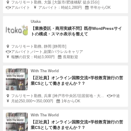
フルリモート勤務, 大阪 [大阪市/肥後橋駅 徒歩15分]
アルバイト
アルバイト：時給1,280円
半年からOK
Utaka
【業務委託・商用実績不問】既存WordPressサイ
トの構成・スマホ表示を整えて
フルリモート勤務, 静岡 [静岡市]
アルバイト,パート,副業/パラレルキャリア
報酬の目安：時給3,000円
長期歓迎
With The World
【正社員】オンライン国際交流×学校教育旅行の営
業CSとして働きませんか？？
フルリモート勤務, 兵庫 [神戸市中央区/旧居留地・大...
中途
月給250,000〜350,000円
1年からOK
With The World
【正社員】オンライン国際交流×学校教育旅行の営
業CSとして働きませんか？？