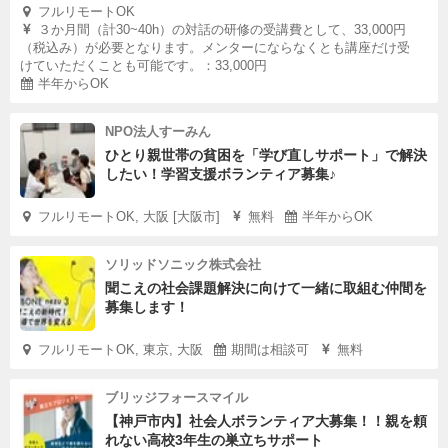
フルリモートOK
３か月間（計30~40h）の対話の研修の受講費として、33,000円
（税込み）が必要となります。メンターにならなくとも講座だけ受
けていただくことも可能です。：33,000円
半年からOK
NPO法人すーみん
ひとり親世帯の貧困を「学び直しサポート」で解決
したい！学習支援ボランティア募集♪
フルリモートOK, 大阪 [大阪市]
無料
半年からOK
ソリッドソニック株式会社
聞こえの社会課題解決に向けて一緒に取組む仲間を
募集します！
フルリモートOK, 東京, 大阪
期間は相談可
無料
ブリッジフォースマイル
【神戸市内】社会人ボランティア大募集！！親を頼
れない高校3年生の巣立ちサポート