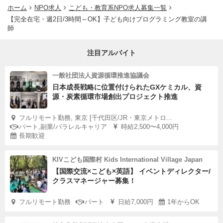
ホーム
NPO求人
こども・教育系NPO求人募集一覧
【完全在宅・週2日/3時間～OK】子ども向けプログラミング教室の講
師
注目アルバイト
一般社団法人資源循環推進協議会
日本成長戦略に位置付けられたGXケミカル、資
源・炭素循環市場創出プロジェクト推進
フルリモート勤務, 東京 [千代田区/JR・東京メトロ...
パート,副業/パラレルキャリア
時給2,500〜4,000円
長期歓迎
KIVこども国際村 Kids International Village Japan
【国際交流×こども×英語】 イベントディレクター/
クラスマネージャー募集！
フルリモート勤務
パート
日給7,000円
1年からOK