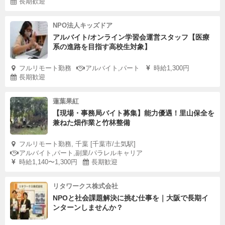
長期歓迎
NPO法人キッズドア
アルバイト/オンライン学習会運営スタッフ【医療
系の進路を目指す高校生対象】
フルリモート勤務
アルバイト,パート
時給1,300円
長期歓迎
蓮葉果紅
【現場・事務局バイト募集】能力優遇！里山保全を
兼ねた畑作業と竹林整備
フルリモート勤務, 千葉 [千葉市/土気駅]
アルバイト,パート,副業/パラレルキャリア
時給1,140〜1,300円
長期歓迎
リタワークス株式会社
NPOと社会課題解決に挑む仕事を｜大阪で長期イ
ンターンしませんか？