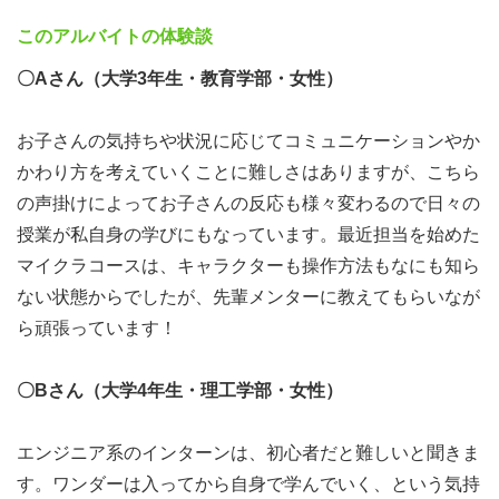
う方は、通勤可能であれば
このアルバイトの体験談
関東24拠点展開中の教室応募も可能です！）
〇Aさん（大学3年生・教育学部・女性）
授業という名前ですが、講座形式で教科書通りに進めるこ
お子さんの気持ちや状況に応じてコミュニケーションやか
とはありません。
かわり方を考えていくことに難しさはありますが、こちら
あなたにはサポーター（メンター）として、未就学～高校
の声掛けによってお子さんの反応も様々変わるので日々の
生の子どもたちが自ら考え、正解に辿り着くまでのプロセ
授業が私自身の学びにもなっています。最近担当を始めた
スに寄り添っていただきます。
マイクラコースは、キャラクターも操作方法もなにも知ら
ない状態からでしたが、先輩メンターに教えてもらいなが
「教える」以上に「一緒に試行錯誤する」姿勢を大切にし
ら頑張っています！
ています！
〇Bさん（大学4年生・理工学部・女性）
エンジニア系のインターンは、初心者だと難しいと聞きま
す。ワンダーは入ってから自身で学んでいく、という気持