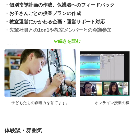
・個別指導計画の作成、保護者へのフィードバック
・お子さんごとの授業プランの作成
・教室運営にかかわる企画・運営サポート対応
・先輩社員との1on1や教室メンバーとの会議参加
続きを読む
【教室で活用するツール】
あなたの得意分野や興味に合わせて担当コースを決定！
・メイン： Scratch、Minecraft、LEGOロボットプログラ
ミング
・応用： Unity（C#）、JavaScript、HTML/CSS、
Blender（3DCG）
子どもたちの創造力を育てます。
オンライン授業の様子
◎完全在宅で働けるオンライン教室は、上記スキル・経験
のある方向けのスタッフ募集を行っています。
体験談・雰囲気
（プログラミング未経験、触ったことがあるくらい…とい