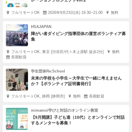
レーションプロジェクトvol.2
フルリモートOK
2026年9月23日(水) 19:30~21:00
無料
HSAJAPAN
障がい者ダイビング指導団体の運営ボランティア募
集
フルリモートOK, 東京 [渋谷区/代々木上原駅 徒歩2分]
無料
長期歓迎
学生団体Re:School
未来の学校を小学生～大学生で一緒に考えません
か？【ボランティア証明書発行】
フルリモートOK, 静岡 [静岡市]
無料
長期歓迎
mimamo/学びと対話のオンライン教室
【9月開講】子ども達（10代）とオンラインで対話
するメンターを募集！