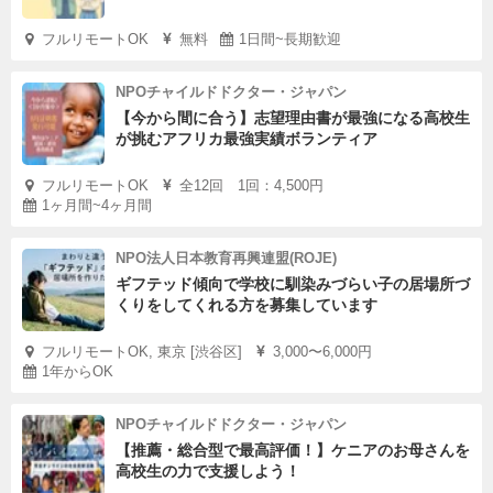
フルリモートOK
無料
1日間~長期歓迎
NPOチャイルドドクター・ジャパン
【今から間に合う】志望理由書が最強になる高校生
が挑むアフリカ最強実績ボランティア
フルリモートOK
全12回 1回：4,500円
1ヶ月間~4ヶ月間
NPO法人日本教育再興連盟(ROJE)
ギフテッド傾向で学校に馴染みづらい子の居場所づ
くりをしてくれる方を募集しています
フルリモートOK, 東京 [渋谷区]
3,000〜6,000円
1年からOK
NPOチャイルドドクター・ジャパン
【推薦・総合型で最高評価！】ケニアのお母さんを
高校生の力で支援しよう！