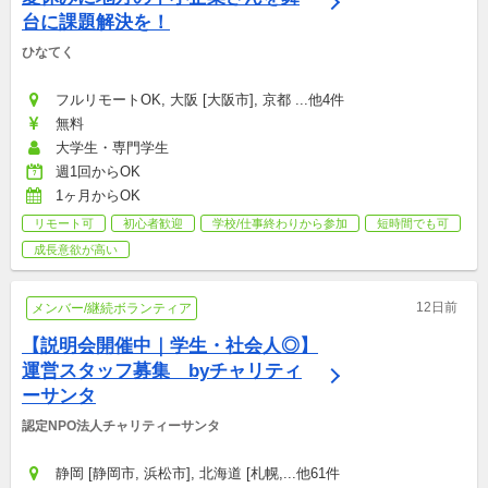
台に課題解決を！
ひなてく
フルリモートOK, 大阪 [大阪市], 京都 ...他4件
無料
大学生・専門学生
週1回からOK
1ヶ月からOK
リモート可
初心者歓迎
学校/仕事終わりから参加
短時間でも可
成長意欲が高い
12日前
メンバー/継続ボランティア
【説明会開催中｜学生・社会人◎】 
運営スタッフ募集　byチャリティ
ーサンタ
認定NPO法人チャリティーサンタ
静岡 [静岡市, 浜松市], 北海道 [札幌,...他61件