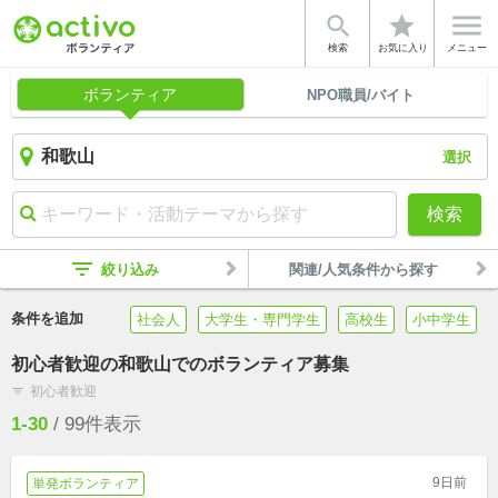


star
検索
お気に入り
メニュー
ボランティア
NPO職員/バイト
選択
検索
filter_list
絞り込み
関連/人気条件から探す
条件を追加
社会人
大学生・専門学生
高校生
小中学生
初心者歓迎の和歌山でのボランティア募集
初心者歓迎
filter_list
1-30
/
99
件表示
9日前
単発ボランティア