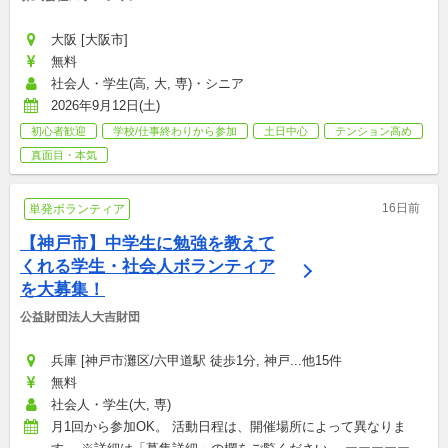
大阪 [大阪市]
無料
社会人・学生(高, 大, 専)・シニア
2026年9月12日(土)
初心者歓迎
学校/仕事終わりから参加
土日中心
テンション高め
真面目・本気
16日前
単発ボランティア
【神戸市】中学生に勉強を教えて
くれる学生・社会人ボランティア
を大募集！
公益財団法人大吉財団
兵庫 [神戸市灘区/六甲道駅 徒歩1分, 神戸...他15件
無料
社会人・学生(大, 専)
月1回から参加OK。 活動日程は、開催場所によって異なりま