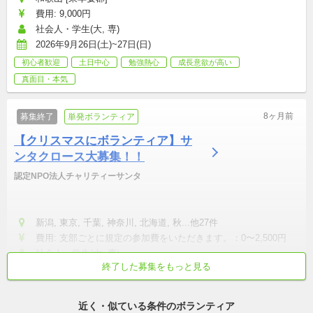
費用: 9,000円
社会人・学生(大, 専)
2026年9月26日(土)~27日(日)
初心者歓迎
土日中心
勉強熱心
成長意欲が高い
真面目・本気
8ヶ月前
募集終了
単発ボランティア
【クリスマスにボランティア】サ
ンタクロース大募集！！
認定NPO法人チャリティーサンタ
新潟, 東京, 千葉, 神奈川, 北海道, 秋...他27件
費用: 支部ごとに規定の参加費をいただきます。：0〜2,500円
社会人・学生(大, 専)
終了した募集をもっと見る
初心者歓迎
テンション高め
成長意欲が高い
真面目・本気
平和
近く・似ている条件のボランティア