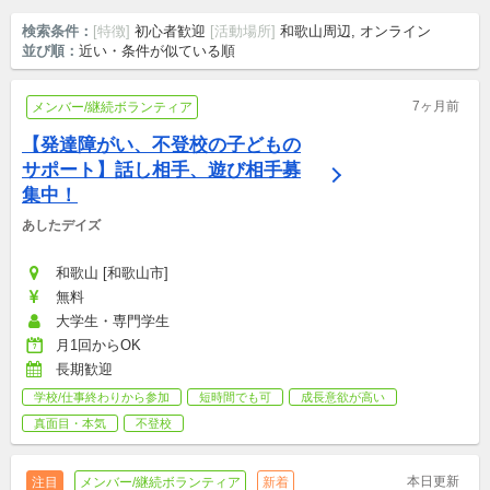
検索条件：
[特徴]
初心者歓迎
[活動場所]
和歌山周辺, オンライン
並び順：
近い・条件が似ている順
7ヶ月前
メンバー/継続ボランティア
【発達障がい、不登校の子どもの
サポート】話し相手、遊び相手募
集中！
あしたデイズ
和歌山 [和歌山市]
無料
大学生・専門学生
月1回からOK
長期歓迎
学校/仕事終わりから参加
短時間でも可
成長意欲が高い
真面目・本気
不登校
本日更新
注目
メンバー/継続ボランティア
新着