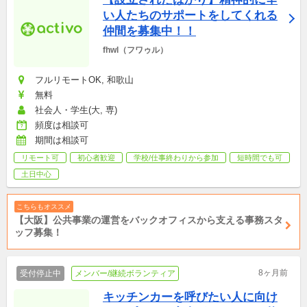
い人たちのサポートをしてくれる
仲間を募集中！！
fhwl（フワゥル）
フルリモートOK, 和歌山
無料
社会人・学生(大, 専)
頻度は相談可
期間は相談可
リモート可
初心者歓迎
学校/仕事終わりから参加
短時間でも可
土日中心
こちらもオススメ
【大阪】公共事業の運営をバックオフィスから支える事務スタ
ッフ募集！
8ヶ月前
受付停止中
メンバー/継続ボランティア
キッチンカーを呼びたい人に向け