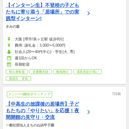
【インターン生】不登校の子ども
たちに寄り添う「居場所」での実
践型インターン!
きみの森
大阪 [堺市/泉ヶ丘駅 徒歩8分]
費用: 謝礼金：3,000〜5,000円
社会人(20〜40代中心)・学生(大, 専)
週1回からOK
長期歓迎
初心者歓迎
交通費支給
勉強熱心
成長意欲が高い
真面目・本気
7日前
メンバー/継続ボランティア
【中高生の放課後の居場所】子ど
もたちの「やりたい」を応援！夜
間開館の見守り・交流
一般社団法人まちのね浜甲子園