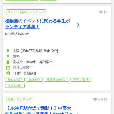
9日前
メンバー/継続ボランティア
植物園のイベントに関わる学生ボ
ランティア募集！
NPO法人ECCOM
大阪 [堺市/百舌鳥駅 徒歩10分]
無料
高校生・大学生・専門学生
頻度は相談可
1日間~長期歓迎
初心者歓迎
勉強熱心
成長意欲が高い
子育て/育児
生物多様性
約2ヶ月前
単発ボランティア
【JR神戸駅付近で活動！】中高大