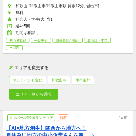
和歌山 [和歌山市/和歌山市駅 徒歩12分, 岩出市]
無料
社会人・学生(大, 専)
週4~5回
期間は相談可
初心者歓迎
平日中心
成長意欲が高い
真面目・本気
水問題
エリアを変更する
オンラインも含む
和歌山市
東牟婁郡
エリア一覧から選択
7日前
メンバー/継続ボランティア
新着
【AI×地方創生】関西から地方へ！
夏休みに地方の中小企業さんを舞