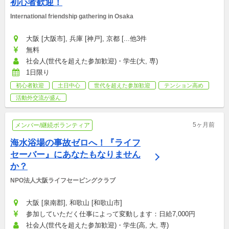
初心者歓迎！
International friendship gathering in Osaka
大阪 [大阪市], 兵庫 [神戸], 京都 [...他3件
無料
社会人(世代を超えた参加歓迎)・学生(大, 専)
1日限り
初心者歓迎
土日中心
世代を超えた参加歓迎
テンション高め
活動外交流が盛ん
5ヶ月前
メンバー/継続ボランティア
海水浴場の事故ゼロへ！『ライフ
セーバー』にあなたもなりません
か？
NPO法人大阪ライフセービングクラブ
大阪 [泉南郡], 和歌山 [和歌山市]
参加していただく仕事によって変動します：日給7,000円
社会人(世代を超えた参加歓迎)・学生(高, 大, 専)