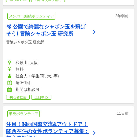
2年弱前
メンバー/継続ボランティア
🫧 公園で綺麗なシャボン玉を飛ば
そう❗ 冒険シャボン玉 研究所
冒険シャボン玉 研究所
和歌山, 大阪
無料
社会人・学生(高, 大, 専)
週0~1回
期間は相談可
初心者歓迎
土日中心
11日前
単発ボランティア
注目！関西国際交流&アウトドア！
関西在住の女性ボランティア募集 : 