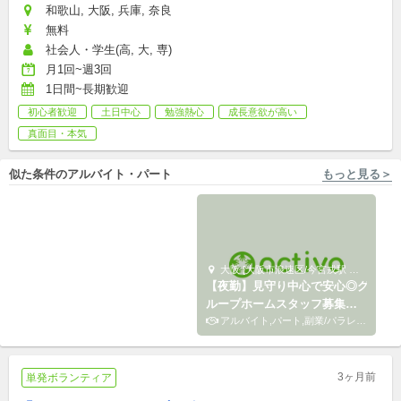
和歌山, 大阪, 兵庫, 奈良
無料
社会人・学生(高, 大, 専)
月1回~週3回
1日間~長期歓迎
初心者歓迎
土日中心
勉強熱心
成長意欲が高い
真面目・本気
似た条件のアルバイト・パート
もっと見る＞
大阪 [大阪市北区] 株式会社キズキ
大阪 [大阪市浪速区/今宮戎駅 徒歩6分] COCO
【大阪】公共事業の運営をバ
【夜勤】見守り中心で安心◎グ
ックオフィスから支える事務
ループホームスタッフ募集｜
スタッフ募集！
パート
未経験・WワークOK
アルバイト,パート,副業/パラレルキャリア
3ヶ月前
単発ボランティア