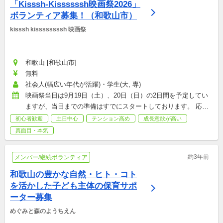
「Kisssh-Kissssssh映画祭2026」
ボランティア募集！（和歌山市）
kisssh kissssssssh 映画祭
和歌山 [和歌山市]
無料
社会人(幅広い年代が活躍)・学生(大, 専)
映画祭当日は9月19日（土）、20日（日）の2日間を予定してい
ますが、当日までの準備はすでにスタートしております。 応募
時にご相談させていただき活動期間を設定いたします。
初心者歓迎
土日中心
テンション高め
成長意欲が高い
真面目・本気
約3年前
メンバー/継続ボランティア
和歌山の豊かな自然・ヒト・コト
を活かした子ども主体の保育サポ
ーター募集
めぐみと森のようちえん