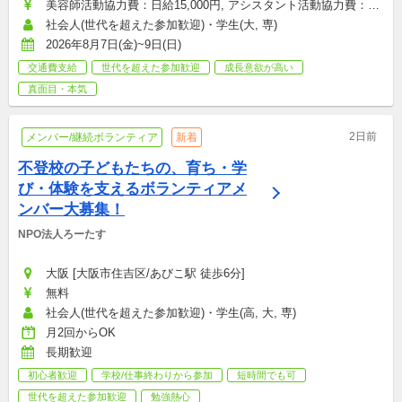
美容師活動協力費：日給15,000円, アシスタント活動協力費：日
給5,000円
社会人(世代を超えた参加歓迎)・学生(大, 専)
2026年8月7日(金)~9日(日)
交通費支給
世代を超えた参加歓迎
成長意欲が高い
真面目・本気
2日前
メンバー/継続ボランティア
新着
不登校の子どもたちの、育ち・学
び・体験を支えるボランティアメ
ンバー大募集！
NPO法人ろーたす
大阪 [大阪市住吉区/あびこ駅 徒歩6分]
無料
社会人(世代を超えた参加歓迎)・学生(高, 大, 専)
月2回からOK
長期歓迎
初心者歓迎
学校/仕事終わりから参加
短時間でも可
世代を超えた参加歓迎
勉強熱心