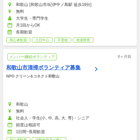
和歌山 [和歌山市/紀伊中ノ島駅 徒歩19分]
無料
大学生・専門学生
月1回からOK
長期歓迎
初心者歓迎
土日中心
不登校
発達障害
8ヶ月前
メンバー/継続ボランティア
和歌山市清掃ボランティア募集
NPO クリーン&コネクト和歌山
和歌山
無料
社会人・学生(小, 中, 高, 大, 専)・シニア
頻度は相談可
1日間~長期歓迎
初心者歓迎
活動外交流が盛ん