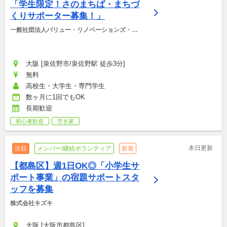
「学生限定！さのまちば・まちづ
くりサポーター募集！」
一般社団法人バリュー・リノベーションズ・さ
の
大阪 [泉佐野市/泉佐野駅 徒歩3分]
無料
高校生・大学生・専門学生
数ヶ月に1回でもOK
長期歓迎
初心者歓迎
空き家
本日更新
注目
メンバー/継続ボランティア
新着
【都島区】週1日OK◎「小学生サ
ポート事業」の宿題サポートスタ
ッフを募集
株式会社キズキ
大阪 [大阪市都島区]