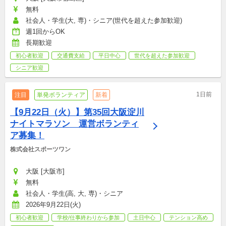
無料
社会人・学生(大, 専)・シニア(世代を超えた参加歓迎)
週1回からOK
長期歓迎
初心者歓迎
交通費支給
平日中心
世代を超えた参加歓迎
シニア歓迎
1日前
注目
単発ボランティア
新着
【9月22日（火）】第35回大阪淀川
ナイトマラソン　運営ボランティ
ア募集！
株式会社スポーツワン
大阪 [大阪市]
無料
社会人・学生(高, 大, 専)・シニア
2026年9月22日(火)
初心者歓迎
学校/仕事終わりから参加
土日中心
テンション高め