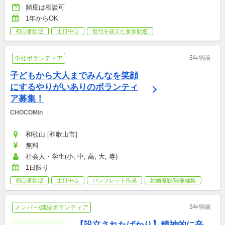
頻度は相談可
1年からOK
初心者歓迎
土日中心
世代を超えた参加歓迎
3年弱前
単発ボランティア
子どもから大人までみんなを笑顔
にするやりがいありのボランティ
ア募集！
CHOCOMin
和歌山 [和歌山市]
無料
社会人・学生(小, 中, 高, 大, 専)
1日限り
初心者歓迎
土日中心
パンフレット作成
動画撮影/映像編集
3年弱前
メンバー/継続ボランティア
【設立されたばかり】精神的に辛