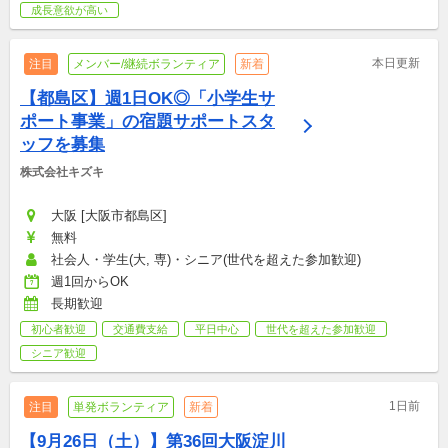
成長意欲が高い
本日更新
注目
メンバー/継続ボランティア
新着
【都島区】週1日OK◎「小学生サ
ポート事業」の宿題サポートスタ
ッフを募集
株式会社キズキ
大阪 [大阪市都島区]
無料
社会人・学生(大, 専)・シニア(世代を超えた参加歓迎)
週1回からOK
長期歓迎
初心者歓迎
交通費支給
平日中心
世代を超えた参加歓迎
シニア歓迎
1日前
注目
単発ボランティア
新着
【9月26日（土）】第36回大阪淀川