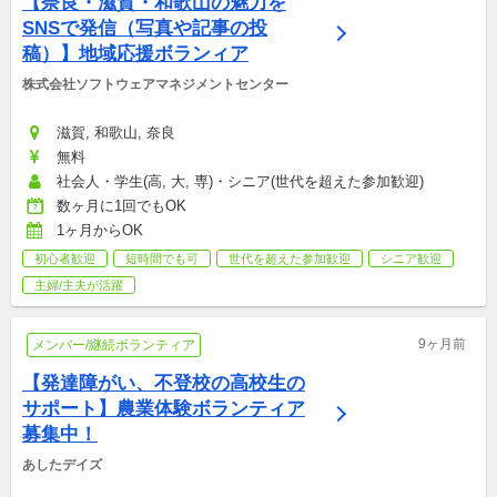
【奈良・滋賀・和歌山の魅力を
SNSで発信（写真や記事の投
稿）】地域応援ボランィア
株式会社ソフトウェアマネジメントセンター
滋賀, 和歌山, 奈良
無料
社会人・学生(高, 大, 専)・シニア(世代を超えた参加歓迎)
数ヶ月に1回でもOK
1ヶ月からOK
初心者歓迎
短時間でも可
世代を超えた参加歓迎
シニア歓迎
主婦/主夫が活躍
9ヶ月前
メンバー/継続ボランティア
【発達障がい、不登校の高校生の
サポート】農業体験ボランティア
募集中！
あしたデイズ