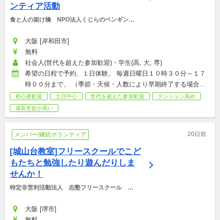
ンティア活動
食と人の架け橋　NPO法人くじらのペンギンハ
ウス
大阪 [岸和田市]
無料
社会人(世代を超えた参加歓迎)・学生(高, 大, 専)
希望の日程で予約、１日体験。 毎週日曜日１０時３０分～１７
時００分まで、 （季節・天候・人数により早期終了する場合が
あります）
初心者歓迎
土日中心
世代を超えた参加歓迎
テンション高め
成長意欲が高い
20日前
メンバー/継続ボランティア
[城山台教室]フリースクールでこど
もたちと勉強したり遊んだりしま
せんか！
特定非営利活動法人　志塾フリースクール　ラ
シーナ
大阪 [堺市]
無料