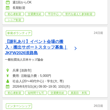
週1回からOK
長期歓迎
初心者歓迎
交通費支給
平日中心
世代を超えた参加歓迎
シニア歓迎
24日前
単発ボランティア
【謝礼あり】イベント会場の搬
入・搬出サポートスタッフ募集｜
JKFW2026淡路島
一般社団法人日本キッズ協会
兵庫 [淡路市]
費用: 活動協力費：5,000円
社会人(20〜40代中心)・学生(大, 専)
2026年8月5日(水) 09:00~19:00, 10日(月)
初心者歓迎
短時間でも可
交通費支給
真面目・本気
26日前
インターンシップ