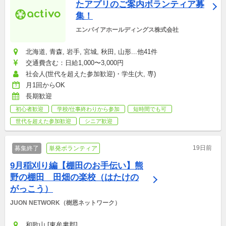
たアプリのご案内ボランティア募
集！
エンパイアホールディングス株式会社
北海道, 青森, 岩手, 宮城, 秋田, 山形...他41件
交通費含む：日給1,000〜3,000円
社会人(世代を超えた参加歓迎)・学生(大, 専)
月1回からOK
長期歓迎
初心者歓迎
学校/仕事終わりから参加
短時間でも可
世代を超えた参加歓迎
シニア歓迎
19日前
募集終了
単発ボランティア
9月稲刈り編【棚田のお手伝い】熊
野の棚田　田畑の楽校（はたけの
がっこう）
JUON NETWORK（樹恩ネットワーク）
和歌山 [東牟婁郡]