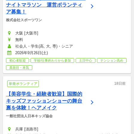
ナイトマラソン　運営ボランティ
ア募集！
株式会社スポーツワン
大阪 [大阪市]
無料
社会人・学生(高, 大, 専)・シニア
2026年9月26日(土)
初心者歓迎
学校/仕事終わりから参加
土日中心
テンション高め
真面目・本気
18日前
単発ボランティア
【美容学生・経験者歓迎】国際的
キッズファッションショーの舞台
裏を体験！ヘアメイク
一般社団法人日本キッズ協会
兵庫 [淡路市]