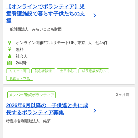
【オンラインでボランティア】児
童養護施設で暮らす子供たちの支
援
一般財団法人　みらいこども財団
オンライン開催/フルリモートOK, 東京, 大...他45件
無料
社会人
2年間~
リモート可
初心者歓迎
土日中心
成長意欲が高い
真面目・本気
2ヶ月前
メンバー/継続ボランティア
2026年6月以降の　子供達と共に成
長するボランティア募集
特定非営利活動法人　結芽