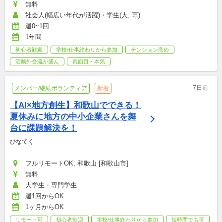
無料
社会人(幅広い年代が活躍)・学生(大, 専)
週0~1回
1年間
初心者歓迎
学校/仕事終わりから参加
テンション高め
活動外交流が盛ん
真面目・本気
7日前
メンバー/継続ボランティア
新着
【AI×地方創生】和歌山でできる！
夏休みに地方の中小企業さんを舞
台に課題解決を！
ひなてく
フルリモートOK, 和歌山 [和歌山市]
無料
大学生・専門学生
週1回からOK
1ヶ月からOK
リモート可
初心者歓迎
学校/仕事終わりから参加
短時間でも可