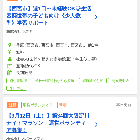
【西宮市】週1日～未経験OK◎生活
困窮世帯の子ども向け《少人数
型》学習サポート
株式会社キズキ
兵庫 [西宮市, 西宮市, 西宮市, 西宮市,...他1件
無料
社会人(世代を超えた参加歓迎)・学生(大, 専)
週1回からOK
長期歓迎
初心者歓迎
学校/仕事終わりから参加
短時間でも可
交通費支給
平日中心
本日更新
注目
単発ボランティア
新着
【9月12日（土）】第34回大阪淀川
ナイトマラソン　運営ボランティ
ア募集！
株式会社スポーツワン