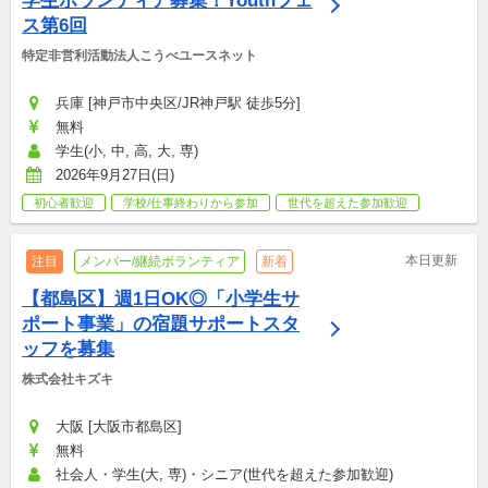
学生ボランティア募集！Youthフェ
ス第6回
特定非営利活動法人こうべユースネット
兵庫 [神戸市中央区/JR神戸駅 徒歩5分]
無料
学生(小, 中, 高, 大, 専)
2026年9月27日(日)
初心者歓迎
学校/仕事終わりから参加
世代を超えた参加歓迎
本日更新
注目
メンバー/継続ボランティア
新着
【都島区】週1日OK◎「小学生サ
ポート事業」の宿題サポートスタ
ッフを募集
株式会社キズキ
大阪 [大阪市都島区]
無料
社会人・学生(大, 専)・シニア(世代を超えた参加歓迎)