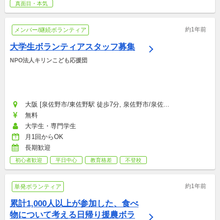
真面目・本気
約1年前
メンバー/継続ボランティア
大学生ボランティアスタッフ募集
NPO法人キリンこども応援団
大阪 [泉佐野市/東佐野駅 徒歩7分, 泉佐野市/泉佐...
無料
大学生・専門学生
月1回からOK
長期歓迎
初心者歓迎
平日中心
教育格差
不登校
約1年前
単発ボランティア
累計1,000人以上が参加した、食べ
物について考える日帰り援農ボラ