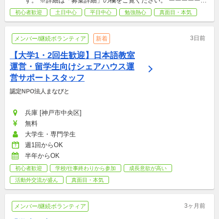
す。 ※詳細は「募集詳細」の欄をご覧ください。 ーーーーーー
ーーーー ※祝日及び年末年始（12月29日～1月3日）は活動を休
初心者歓迎
土日中心
平日中心
勉強熱心
真面目・本気
止します。
3日前
メンバー/継続ボランティア
新着
【大学1・2回生歓迎】日本語教室
運営・留学生向けシェアハウス運
営サポートスタッフ
認定NPO法人まなびと
兵庫 [神戸市中央区]
無料
大学生・専門学生
週1回からOK
半年からOK
初心者歓迎
学校/仕事終わりから参加
成長意欲が高い
活動外交流が盛ん
真面目・本気
3ヶ月前
メンバー/継続ボランティア