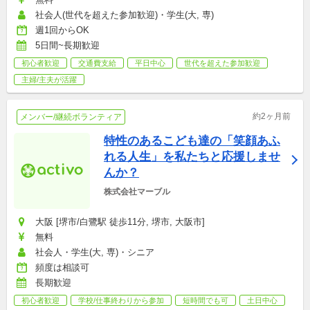
社会人(世代を超えた参加歓迎)・学生(大, 専)
週1回からOK
5日間~長期歓迎
初心者歓迎
交通費支給
平日中心
世代を超えた参加歓迎
主婦/主夫が活躍
約2ヶ月前
メンバー/継続ボランティア
特性のあるこども達の「笑顔あふ
れる人生」を私たちと応援しませ
んか？
株式会社マーブル
大阪 [堺市/白鷺駅 徒歩11分, 堺市, 大阪市]
無料
社会人・学生(大, 専)・シニア
頻度は相談可
長期歓迎
初心者歓迎
学校/仕事終わりから参加
短時間でも可
土日中心