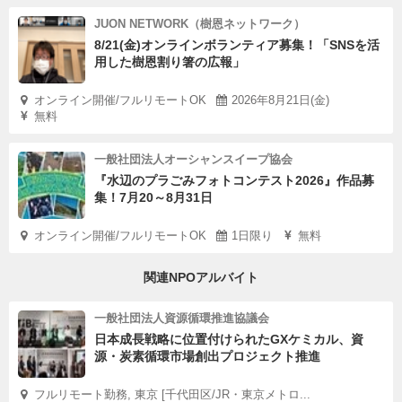
JUON NETWORK（樹恩ネットワーク）
8/21(金)オンラインボランティア募集！「SNSを活
用した樹恩割り箸の広報」
オンライン開催/フルリモートOK
2026年8月21日(金)
無料
一般社団法人オーシャンスイープ協会
『水辺のプラごみフォトコンテスト2026』作品募
集！7月20～8月31日
オンライン開催/フルリモートOK
1日限り
無料
関連NPOアルバイト
一般社団法人資源循環推進協議会
日本成長戦略に位置付けられたGXケミカル、資
源・炭素循環市場創出プロジェクト推進
フルリモート勤務, 東京 [千代田区/JR・東京メトロ...