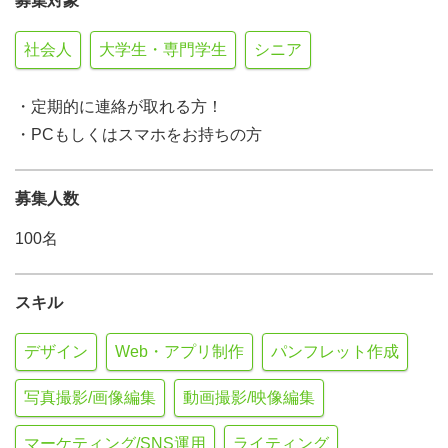
募集対象
社会人
大学生・専門学生
シニア
・定期的に連絡が取れる方！
・PCもしくはスマホをお持ちの方
募集人数
100名
スキル
デザイン
Web・アプリ制作
パンフレット作成
写真撮影/画像編集
動画撮影/映像編集
マーケティング/SNS運用
ライティング