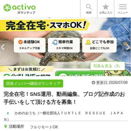


star
基本情報
募集詳細
体験談・雰囲気
法人情報
検索
お気に入り
メニュー
写真を見る（3）
更新日:
2026/07/09
団体メンバー/継続ボランティア
完全在宅！SNS運用、動画編集、ブログ記作成のお
手伝いをして頂ける方を募集！
かめのおうち（一般社団法人ＴＵＲＴＬＥ ＲＥＳＣＵＥ ＪＡＰＡ
Ｎ）
活動場所
フルリモートOK