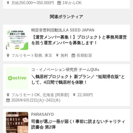
月給250,000〜350,000円
1年からOK
関連ボランティア
特定非営利活動法人A SEED JAPAN
【運営メンバー募集！】プロジェクトと事務局運営
を担う運営メンバーを募集します！
フルリモート勤務, 東京
無料
長期歓迎
コ・イノベーション研究所 チームQUIs
＼鶴居村プロジェクト 新プラン／ “短期滞在版”と
して、4日間で鶴居村を体験！
フルリモートOK, 北海道 [阿寒郡]
22,000円
2026年9月22日(火)~24日(木)
PARASAIYO
司書が選ぶ一冊が届く! 事前に読まないチャリティ
読書会 第2弾