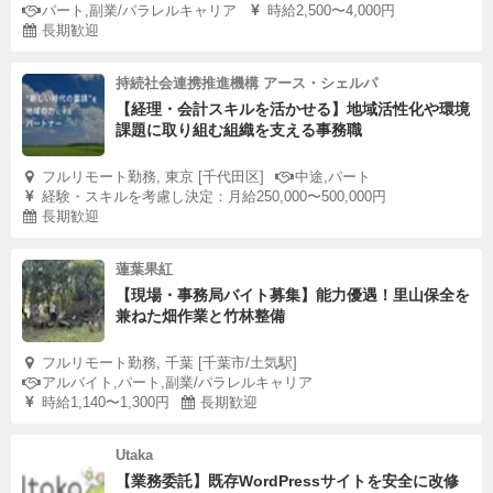
パート,副業/パラレルキャリア
時給2,500〜4,000円
長期歓迎
持続社会連携推進機構 アース・シェルパ
【経理・会計スキルを活かせる】地域活性化や環境
課題に取り組む組織を支える事務職
フルリモート勤務, 東京 [千代田区]
中途,パート
経験・スキルを考慮し決定：月給250,000〜500,000円
長期歓迎
蓮葉果紅
【現場・事務局バイト募集】能力優遇！里山保全を
兼ねた畑作業と竹林整備
フルリモート勤務, 千葉 [千葉市/土気駅]
アルバイト,パート,副業/パラレルキャリア
時給1,140〜1,300円
長期歓迎
Utaka
【業務委託】既存WordPressサイトを安全に改修