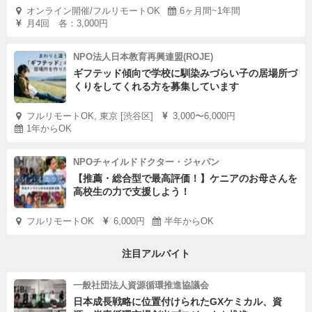
オンライン開催/フルリモートOK
6ヶ月間~1年間
月4回 各：3,000円
NPO法人日本教育再興連盟(ROJE)
ギフテッド傾向で学校に馴染みづらい子の居場所づ
くりをしてくれる方を募集しています
フルリモートOK, 東京 [渋谷区]
3,000〜6,000円
1年からOK
NPOチャイルドドクター・ジャパン
【推薦・総合型で最高評価！】ケニアのお母さんを
高校生の力で支援しよう！
フルリモートOK
6,000円
半年からOK
注目アルバイト
一般社団法人資源循環推進協議会
日本成長戦略に位置付けられたGXケミカル、資