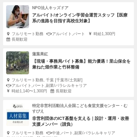
NPO法人キッズドア
アルバイト/オンライン学習会運営スタッフ【医療
系の進路を目指す高校生対象】
フルリモート勤務
アルバイト,パート
時給1,300円
長期歓迎
蓮葉果紅
【現場・事務局バイト募集】能力優遇！里山保全を
兼ねた畑作業と竹林整備
フルリモート勤務, 千葉 [千葉市/土気駅]
アルバイト,パート,副業/パラレルキャリア
時給1,140〜1,300円
長期歓迎
特定非営利活動法人全国こども食堂支援センター・む
すびえ
非営利団体のICT基盤を支える｜設計・運用・改善
支援メンバー（請負）
フルリモート勤務
中途,パート,副業/パラレルキャリア