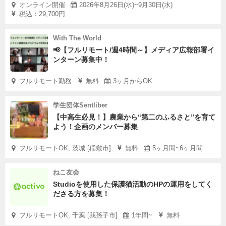
オンライン開催
2026年8月26日(水)~9月30日(水)
税込：29,700円
With The World
📢【フルリモート/週4時間～】メディア広報部署イ
ンターン募集中！
フルリモート勤務
無料
3ヶ月からOK
学生団体Sentliber
【中高生必見！】農業から“第二のふるさと”を育て
よう！企画のメンバー募集
フルリモートOK, 茨城 [稲敷市]
無料
5ヶ月間~6ヶ月間
ねこ友会
Studioを使用した保護猫活動のHPの運用をしてく
ださる方を募集！
フルリモートOK, 千葉 [我孫子市]
1年間~
無料