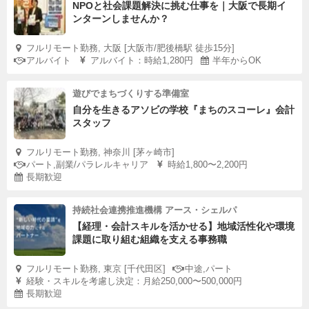
NPOと社会課題解決に挑む仕事を｜大阪で長期イ
ンターンしませんか？
フルリモート勤務, 大阪 [大阪市/肥後橋駅 徒歩15分]
アルバイト
アルバイト：時給1,280円
半年からOK
遊びでまちづくりする準備室
自分を生きるアソビの学校『まちのスコーレ』会計
スタッフ
フルリモート勤務, 神奈川 [茅ヶ崎市]
パート,副業/パラレルキャリア
時給1,800〜2,200円
長期歓迎
持続社会連携推進機構 アース・シェルパ
【経理・会計スキルを活かせる】地域活性化や環境
課題に取り組む組織を支える事務職
フルリモート勤務, 東京 [千代田区]
中途,パート
経験・スキルを考慮し決定：月給250,000〜500,000円
長期歓迎