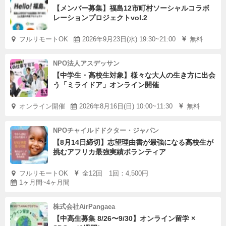
【メンバー募集】福島12市町村ソーシャルコラボ
レーションプロジェクトvol.2
フルリモートOK
2026年9月23日(水) 19:30~21:00
無料
NPO法人アスデッサン
【中学生・高校生対象】様々な大人の生き方に出会
う「ミライドア」オンライン開催
オンライン開催
2026年8月16日(日) 10:00~11:30
無料
NPOチャイルドドクター・ジャパン
【8月14日締切】志望理由書が最強になる高校生が
挑むアフリカ最強実績ボランティア
フルリモートOK
全12回 1回：4,500円
1ヶ月間~4ヶ月間
株式会社AirPangaea
【中高生募集 8/26〜9/30】オンライン留学 ×