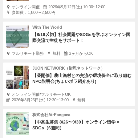
オンライン開催
2026年9月12日(土) 10:00~12:00
参加費：1,800〜2,500円
With The World
【8/18〆切】社会問題やSDGsを学ぶオンライン国
際交流で生徒をサポート！
フルリモート勤務
無料
3ヶ月からOK
JUON NETWORK（樹恩ネットワーク）
【昼開催】農山漁村との交流や環境保全に取り組む
NPO説明会(ちょいボラ紹介あり)
オンライン開催/フルリモートOK
2026年8月26日(水) 12:30~13:00
無料
株式会社AirPangaea
【中高生募集 8/26〜9/30】オンライン留学 ×
SDGs（6週間）