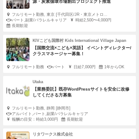
源・炭素循環市場創出プロジェクト推進
フルリモート勤務, 東京 [千代田区/JR・東京メトロ...
パート,副業/パラレルキャリア
時給2,500〜4,000円
長期歓迎
KIVこども国際村 Kids International Village Japan
【国際交流×こども×英語】 イベントディレクター/
クラスマネージャー募集！
フルリモート勤務
パート
日給7,000円
1年からOK
Utaka
【業務委託】既存WordPressサイトを安全に改修
してくださる方募集
フルリモート勤務, 静岡 [静岡市]
アルバイト,パート,副業/パラレルキャリア
報酬の目安：時給3,000円
長期歓迎
リタワークス株式会社