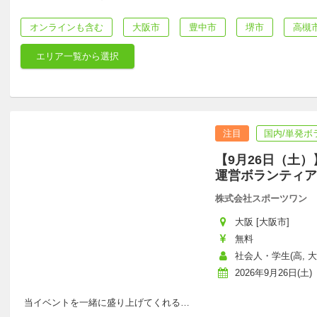
オンラインも含む
大阪市
豊中市
堺市
高槻
エリア一覧から選択
注目
国内/単発ボ
【9月26日（土
運営ボランティア
株式会社スポーツワン
大阪 [大阪市]
無料
社会人・学生(高, 大
2026年9月26日(土)
当イベントを一緒に盛り上げてくれる
…