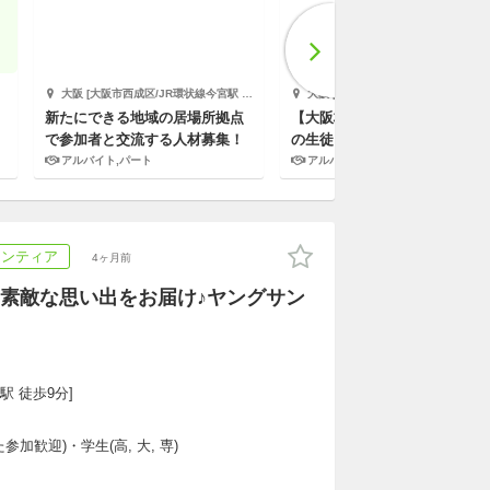
大阪 [大阪市西成区/JR環状線今宮駅 徒歩1...他1件 一般財団法人ヒューマンライツ協会
大阪 [大阪市/梅田駅 徒歩9分] 株式会社キズキ
新たにできる地域の居場所拠点
【大阪梅田】不登校や高校中退
で参加者と交流する人材募集！
の生徒をサポートする学習支援
員を募集！
アルバイト,パート
アルバイト,パート,副業/パラレルキャリア
ランティア
4ヶ月前
素敵な思い出をお届け♪ヤングサン
駅 徒歩9分]
加歓迎)・学生(高, 大, 専)