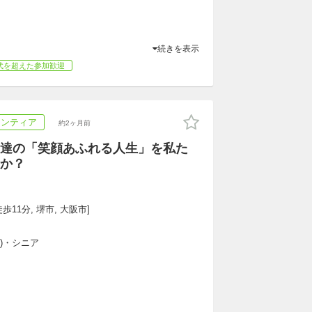
続きを表示
代を超えた参加歓迎
ランティア
約2ヶ月前
達の「笑顔あふれる人生」を私た
か？
歩11分, 堺市, 大阪市]
専)・シニア