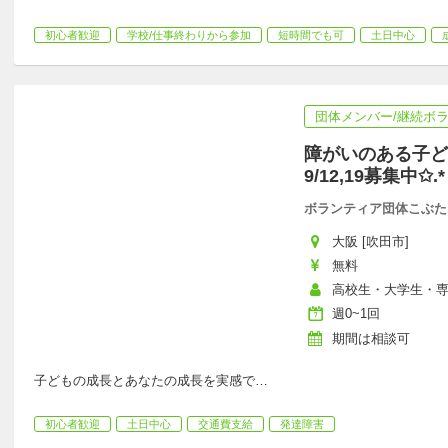
初心者歓迎
学校/仕事終わりから参加
短時間でも可
土日中心
団体メンバー/継続ボ
障がいのある子ど
9/12,19募集中✩
ボランティア団体こぶた
大阪 [吹田市]
無料
高校生・大学生・
週0~1回
期間は相談可
子どもの成長とあなたの成長を実感で
…
初心者歓迎
土日中心
交通費支給
発達障害