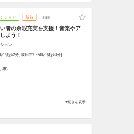
ランティア
新着
2日前
い者の余暇充実を支援！音楽やア
しよう！
ッション
駅 徒歩2分, 吹田市/正雀駅 徒歩3分]
 専)
続きを表示