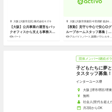
大阪 [大阪市北区] 株式会社キズキ
大阪 [大阪市浪速区/今宮戎駅 徒歩6分] COCO
【大阪】公共事業の運営をバッ
【夜勤】見守り中心で安心◎グ
クオフィスから支える事務スタ
ループホームスタッフ募集｜未
ッフ募集！
経験・WワークOK
パート
アルバイト,パート,副業/パラレルキャリア
団体メンバー/継続ボ
子どもたちに夢と
タスタッフ募集！
インターユース堺
大阪 [堺市堺区/堺東
無料
社会人(世代を超えた参
月2回からOK