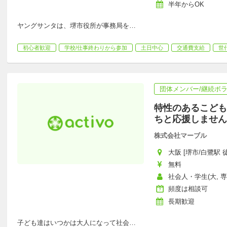
半年からOK
ヤングサンタは、堺市役所が事務局を
…
初心者歓迎
学校/仕事終わりから参加
土日中心
交通費支給
世
団体メンバー/継続ボ
特性のあるこども
ちと応援しません
株式会社マーブル
大阪 [堺市/白鷺駅 徒
無料
社会人・学生(大, 
頻度は相談可
長期歓迎
子ども達はいつかは大人になって社会
…