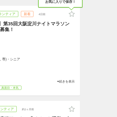
お気に入りで保存！
ランティア
新着
4日前
）】第35回大阪淀川ナイトマラソン
募集！
, 専)・シニア
続きを表示
真面目・本気
ランティア
約1ヶ月前