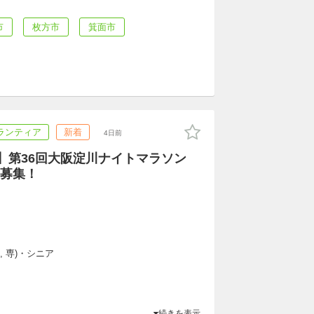
市
枚方市
箕面市
ランティア
新着
4日前
）】第36回大阪淀川ナイトマラソン
募集！
, 専)・シニア
続きを表示