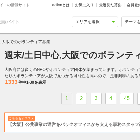
バイトの情報サイト
activoとは
お気に入り
最近見た募集
会員登
員/バイト
心,大阪でのボランティア募集
週末/土日中心,大阪でのボランテ
大阪府には多くのNPOやボランティア団体が集まっています。ボランテ
たりのボランティアが大阪で見つかる可能性も高いので、是非興味のある
1333
件中
1-30
を表示
1
2
3
4
45
こちらもオススメ
【大阪】公共事業の運営をバックオフィスから支える事務スタッフ