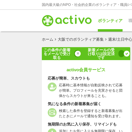
国内最大級のNPO・社会的企業のボランティア・職員/
ボランティア
職
ホーム
大阪でのボランティア募集
週末/土日中
この条件の新着
新着メールの受
をメールで受け
け取りは設定済
取る
です
activo会員サービス
応募が簡単、スカウトも
応募時に基本情報が自動反映されて応募
が簡単。プロフィールを充実させると団
体からスカウトが来ることも。
気になる条件の新着募集が届く
検索した条件を登録すると新着募集が出
たときにメールで通知を受け取れます。
無期限のお気に入り保存、リマインドも
追加したお気に入りを無期限に保存、い