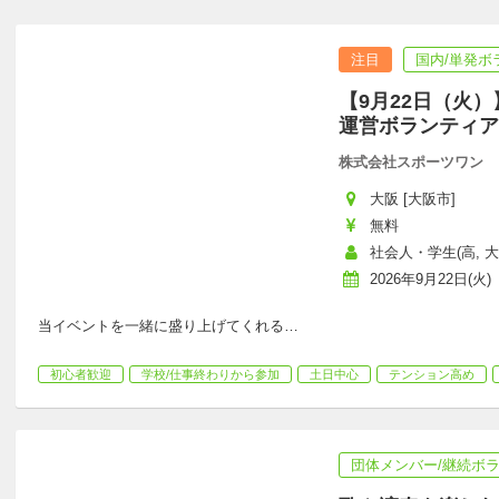
注目
国内/単発ボ
【9月22日（火
運営ボランティア
株式会社スポーツワン
大阪 [大阪市]
無料
社会人・学生(高, 大
2026年9月22日(火)
当イベントを一緒に盛り上げてくれる
…
初心者歓迎
学校/仕事終わりから参加
土日中心
テンション高め
団体メンバー/継続ボ