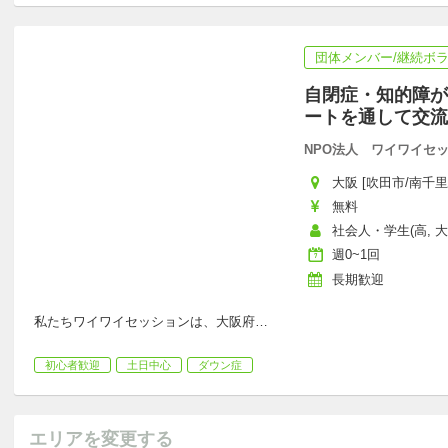
団体メンバー/継続ボ
自閉症・知的障が
ートを通して交流
NPO法人 ワイワイセ
大阪 [吹田市/南千里
無料
社会人・学生(高, 大,
週0~1回
長期歓迎
私たちワイワイセッションは、大阪府
…
初心者歓迎
土日中心
ダウン症
エリアを変更する