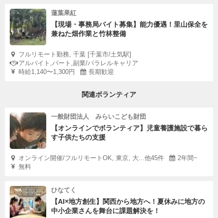
蓮葉果紅
【現場・事務局バイト募集】能力優遇！里山保全を
兼ねた畑作業と竹林整備
フルリモート勤務, 千葉 [千葉市/土気駅]
アルバイト,パート,副業/パラレルキャリア
時給1,140〜1,300円
長期歓迎
関連ボランティア
一般財団法人 みらいこども財団
【オンラインでボランティア】児童養護施設で暮ら
す子供たちの支援
オンライン開催/フルリモートOK, 東京, 大...他45件
2年間~
無料
ひなてく
【AI×地方創生】関西から地方へ！夏休みに地方の
中小企業さんを舞台に課題解決を！