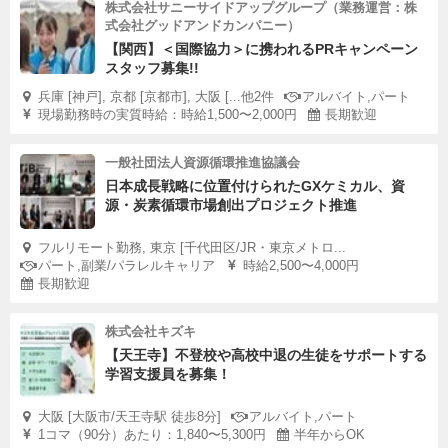
株式会社サニーサイドアップグループ（業務運営：株
式会社グッドアンドカンパニー）
【関西】＜国際協力＞に携われるPRキャンペーン
スタッフ募集!!
兵庫 [神戸], 京都 [京都市], 大阪 [...他2件
アルバイト,パート
現場勤務時の実質時給：時給1,500〜2,000円
長期歓迎
一般社団法人資源循環推進協議会
日本成長戦略に位置付けられたGXケミカル、資
源・炭素循環市場創出プロジェクト推進
フルリモート勤務, 東京 [千代田区/JR・東京メトロ...
パート,副業/パラレルキャリア
時給2,500〜4,000円
長期歓迎
株式会社キズキ
【天王寺】不登校や高校中退の生徒をサポートする
学習支援員を募集！
大阪 [大阪市/天王寺駅 徒歩8分]
アルバイト,パート
1コマ（90分）あたり：1,840〜5,300円
半年からOK