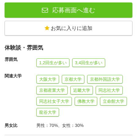
●ライフセービングで得られるスキルは、人生で役立つも
応募画面へ進む
のばかり！
ライフセービングの活動を通して、人命救助に関する知識
お気に入りに追加
や技術を身につけるだけでなく、リーダーシップやコミュ
ニケーション能力、協調性など、様々なスキルを身につけ
体験談・雰囲気
ることができます。また、現場での即時性や責任感、チー
ムワークなど、自分自身を高めることができる大きな成長
雰囲気
1,2回生が多い
3,4回生が多い
の場でもあります。
ライフセービングを通じて、自らの成長を感じつつ、一緒
関連大学
大阪大学
京都大学
京都外国語大学
に安全な水辺を作っていきませんか？
京都産業大学
近畿大学
同志社大学
同志社女子大学
佛教大学
立命館大学
龍谷大学
男女比
男性：70%、女性：30%