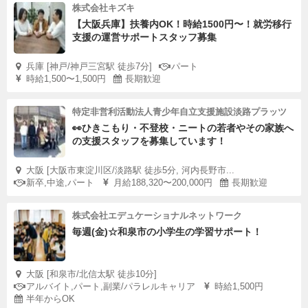
株式会社キズキ
【大阪兵庫】扶養内OK！時給1500円〜！就労移行
支援の運営サポートスタッフ募集
兵庫 [神戸/神戸三宮駅 徒歩7分]
パート
時給1,500〜1,500円
長期歓迎
特定非営利活動法人青少年自立支援施設淡路プラッツ
👀ひきこもり・不登校・ニートの若者やその家族へ
の支援スタッフを募集しています！
大阪 [大阪市東淀川区/淡路駅 徒歩5分, 河内長野市...
新卒,中途,パート
月給188,320〜200,000円
長期歓迎
株式会社エデュケーショナルネットワーク
毎週(金)☆和泉市の小学生の学習サポート！
大阪 [和泉市/北信太駅 徒歩10分]
アルバイト,パート,副業/パラレルキャリア
時給1,500円
半年からOK