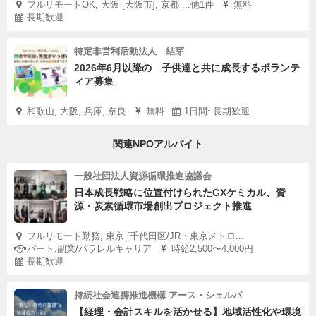
フルリモートOK, 大阪 [大阪市], 京都 ...他1件
無料
長期歓迎
特定非営利活動法人 結芽
2026年6月以降の 子供達と共に成長するボランテ
ィア募集
和歌山, 大阪, 兵庫, 奈良
無料
1日間~長期歓迎
関連NPOアルバイト
一般社団法人資源循環推進協議会
日本成長戦略に位置付けられたGXケミカル、資
源・炭素循環市場創出プロジェクト推進
フルリモート勤務, 東京 [千代田区/JR・東京メトロ...
パート,副業/パラレルキャリア
時給2,500〜4,000円
長期歓迎
持続社会連携推進機構 アース・シェルパ
【経理・会計スキルを活かせる】地域活性化や環境