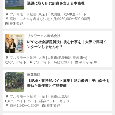
課題に取り組む組織を支える事務職
フルリモート勤務, 東京 [千代田区]
中途,パート
経験・スキルを考慮し決定：月給250,000〜500,000円
長期歓迎
リタワークス株式会社
NPOと社会課題解決に挑む仕事を｜大阪で長期イ
ンターンしませんか？
フルリモート勤務, 大阪 [大阪市/肥後橋駅 徒歩15分]
アルバイト
アルバイト：時給1,280円
半年からOK
蓮葉果紅
【現場・事務局バイト募集】能力優遇！里山保全を
兼ねた畑作業と竹林整備
フルリモート勤務, 千葉 [千葉市/土気駅]
アルバイト,パート,副業/パラレルキャリア
時給1,140〜1,300円
長期歓迎