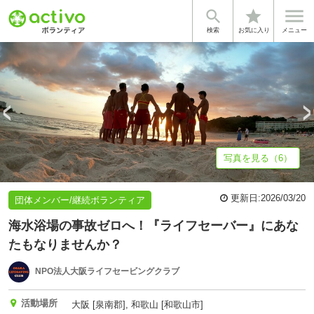


star
基本情報
募集詳細
体験談・雰囲気
法人情報
検索
お気に入り
メニュー
写真を見る（6）
更新日:
2026/03/20
団体メンバー/継続ボランティア
海水浴場の事故ゼロへ！『ライフセーバー』にあな
たもなりませんか？
NPO法人大阪ライフセービングクラブ
活動場所
大阪 [泉南郡], 和歌山 [和歌山市]