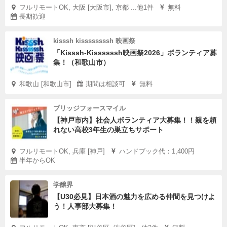
フルリモートOK, 大阪 [大阪市], 京都 ...他1件
無料
長期歓迎
kisssh kissssssssh 映画祭
「Kisssh-Kissssssh映画祭2026」ボランティア募
集！（和歌山市）
和歌山 [和歌山市]
期間は相談可
無料
ブリッジフォースマイル
【神戸市内】社会人ボランティア大募集！！親を頼
れない高校3年生の巣立ちサポート
フルリモートOK, 兵庫 [神戸]
ハンドブック代：1,400円
半年からOK
学醸界
【U30必見】日本酒の魅力を広める仲間を見つけよ
う！人事部大募集！