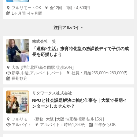
フルリモートOK
全12回 1回：4,500円
1ヶ月間~4ヶ月間
注目アルバイト
株式会社 笑
「運動×生活」療育特化型の放課後デイで子供の成
長を応援しよう
大阪 [堺市北区/新金岡駅 徒歩20分]
新卒,中途,アルバイト,パート
社員：月給255,000〜280,000円
長期歓迎
リタワークス株式会社
NPOと社会課題解決に挑む仕事を｜大阪で長期イ
ンターンしませんか？
フルリモート勤務, 大阪 [大阪市/肥後橋駅 徒歩15分]
アルバイト
アルバイト：時給1,280円
半年からOK