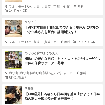
フルリモートOK, 大阪 [大阪市], 京都 ...他4件
無料
1ヶ月からOK
ひなてく
【AI×地方創生】和歌山でできる！夏休みに地方の
中小企業さんを舞台に課題解決を！
フルリモートOK, 和歌山 [和歌山市]
無料
1ヶ月からOK
めぐみと森のようちえん
和歌山の豊かな自然・ヒト・コトを活かした子ども
主体の保育サポーター募集
和歌山 [和歌山市/和歌山市駅 徒歩12分, 岩出市]
無料
期間は相談可
学醸界
【U30必見】若者から日本酒を盛り上げよう！日本
酒の魅力を広める仲間を募集中！