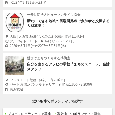
~2027年3月31日(水)まで
一般財団法人ヒューマンライツ協会
新たにできる地域の居場所拠点で参加者と交流する
人材募集！
大阪 [大阪市西成区/JR環状線今宮駅 徒歩1...他1件
アルバイト,パート
時給1,177〜1,200円
2026年8月1日(土)~2027年3月31日(水)
遊びでまちづくりする準備室
自分を生きるアソビの学校『まちのスコーレ』会計
スタッフ
フルリモート勤務, 神奈川 [茅ヶ崎市]
パート,副業/パラレルキャリア
時給1,800〜2,200円
長期歓迎
近い条件でボランティアを探す
プロボノのボランティア募集
和歌山でのボランティア募集