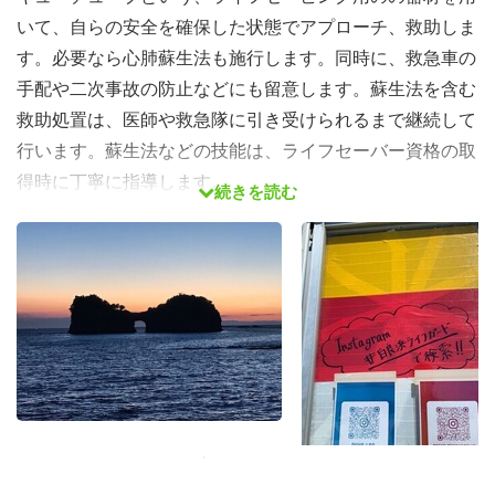
いて、自らの安全を確保した状態でアプローチ、救助しま
す。必要なら心肺蘇生法も施行します。同時に、救急車の
手配や二次事故の防止などにも留意します。蘇生法を含む
救助処置は、医師や救急隊に引き受けられるまで継続して
行います。蘇生法などの技能は、ライフセーバー資格の取
得時に丁寧に指導します。
続きを読む
●救助や監視に留まらない活動の幅！
ビーチをきれいに保つため、清掃やクリーンキャンペーン
を行ったり、子どもたちにイベントや臨海学校を通じて海
での安全を指導したり、レスキューの模範演技を行うな
ど、快適な環境のための啓発にも努めます。小さなけがや
クラゲに刺されてしまった方、熱中症になった方への応急
処置も私たちの役割です。