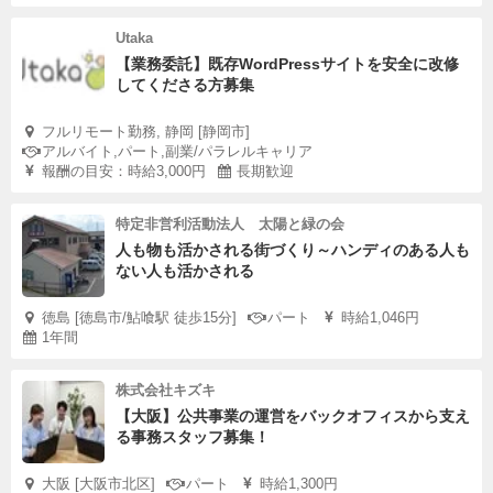
Utaka
【業務委託】既存WordPressサイトを安全に改修
してくださる方募集
フルリモート勤務, 静岡 [静岡市]
アルバイト,パート,副業/パラレルキャリア
報酬の目安：時給3,000円
長期歓迎
特定非営利活動法人 太陽と緑の会
人も物も活かされる街づくり～ハンディのある人も
ない人も活かされる
徳島 [徳島市/鮎喰駅 徒歩15分]
パート
時給1,046円
1年間
株式会社キズキ
【大阪】公共事業の運営をバックオフィスから支え
る事務スタッフ募集！
大阪 [大阪市北区]
パート
時給1,300円