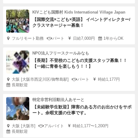
KIVこども国際村 Kids International Village Japan
【国際交流×こども×英語】 イベントディレクター/
クラスマネージャー募集！
フルリモート勤務
パート
日給7,000円
1年からOK
NPO法人フリースクールみなも
【長期】不登校のこどもの支援スタッフ募集！！
【一緒に青春を楽しもう！！】
大阪 [大阪市西淀川区/御幣島駅]
パート
時給1,177円
長期歓迎
特定非営利活動法人あそーと
【未経験学生歓迎】障害のある方のお出かけをサポ
ート。余暇支援の仕事です。
大阪 [大阪市]
アルバイト
時給1,177〜1,200円
長期歓迎