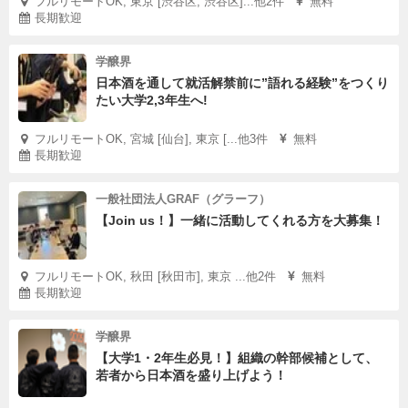
フルリモートOK, 東京 [渋谷区, 渋谷区]...他2件
無料
長期歓迎
学醸界
日本酒を通して就活解禁前に”語れる経験”をつくり
たい大学2,3年生へ!
フルリモートOK, 宮城 [仙台], 東京 [...他3件
無料
長期歓迎
一般社団法人GRAF（グラーフ）
【Join us！】一緒に活動してくれる方を大募集！
フルリモートOK, 秋田 [秋田市], 東京 ...他2件
無料
長期歓迎
学醸界
【大学1・2年生必見！】組織の幹部候補として、
若者から日本酒を盛り上げよう！