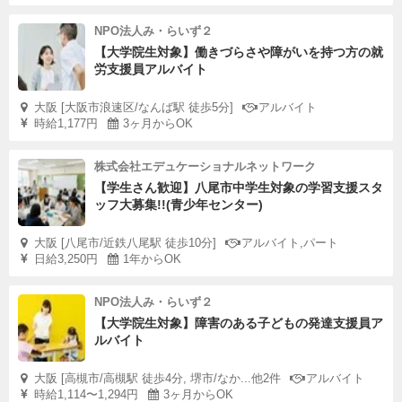
NPO法人み・らいず２
【大学院生対象】働きづらさや障がいを持つ方の就
労支援員アルバイト
大阪 [大阪市浪速区/なんば駅 徒歩5分]
アルバイト
時給1,177円
3ヶ月からOK
株式会社エデュケーショナルネットワーク
【学生さん歓迎】八尾市中学生対象の学習支援スタ
ッフ大募集!!(青少年センター)
大阪 [八尾市/近鉄八尾駅 徒歩10分]
アルバイト,パート
日給3,250円
1年からOK
NPO法人み・らいず２
【大学院生対象】障害のある子どもの発達支援員ア
ルバイト
大阪 [高槻市/高槻駅 徒歩4分, 堺市/なか...他2件
アルバイト
時給1,114〜1,294円
3ヶ月からOK