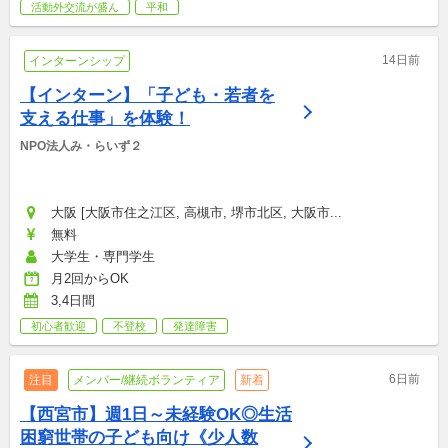
活動外交流が盛ん
平和
14日前
インターンシップ
【インターン】「子ども・若者を
支える仕事」を体験！
NPO法人み・らいず２
大阪 [大阪市住之江区, 高槻市, 堺市北区, 大阪市...
無料
大学生・専門学生
月2回からOK
3,4日間
初心者歓迎
不登校
発達障害
6日前
注目
メンバー/継続ボランティア
新着
【西宮市】週1日～未経験OK◎生活
困窮世帯の子ども向け《少人数