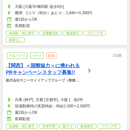
大阪 [大阪市/梅田駅 徒歩9分]
費用:  1コマ（90分）あたり：1,840〜5,300円
週1回からOK
長期歓迎
未経験・初心者可
交通費支給
無資格可
ブランク可
残業なし
1日前
アルバイト
パート
新着
【関西】＜国際協力＞に携われる
PRキャンペーンスタッフ募集!!
株式会社サニーサイドアップグループ（業務運
営：株式会社グッドアンドカンパニー）
兵庫 [神戸], 京都 [京都市], 大阪 [...他2件
現場勤務時の実質時給：時給1,500〜2,000円
週2回からOK
長期歓迎
未経験・初心者可
学歴不問
駅チカ
無資格可
ブランク可