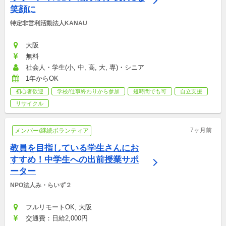
笑顔に
特定非営利活動法人KANAU
大阪
無料
社会人・学生(小, 中, 高, 大, 専)・シニア
1年からOK
初心者歓迎
学校/仕事終わりから参加
短時間でも可
自立支援
リサイクル
7ヶ月前
メンバー/継続ボランティア
教員を目指している学生さんにお
すすめ！中学生への出前授業サポ
ーター
NPO法人み・らいず２
フルリモートOK, 大阪
交通費：日給2,000円