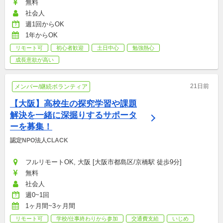
無料
社会人
週1回からOK
1年からOK
リモート可
初心者歓迎
土日中心
勉強熱心
成長意欲が高い
21日前
メンバー/継続ボランティア
【大阪】高校生の探究学習や課題
解決を一緒に深掘りするサポータ
ーを募集！
認定NPO法人CLACK
フルリモートOK, 大阪 [大阪市都島区/京橋駅 徒歩9分]
無料
社会人
週0~1回
1ヶ月間~3ヶ月間
リモート可
学校/仕事終わりから参加
交通費支給
いじめ