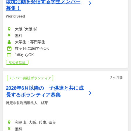
環境活動を発信する学生メンバー
募集！
World Seed
大阪 [大阪市]
無料
大学生・専門学生
数ヶ月に1回でもOK
1年からOK
初心者歓迎
2ヶ月前
メンバー/継続ボランティア
2026年6月以降の　子供達と共に成
長するボランティア募集
特定非営利活動法人　結芽
和歌山, 大阪, 兵庫, 奈良
無料