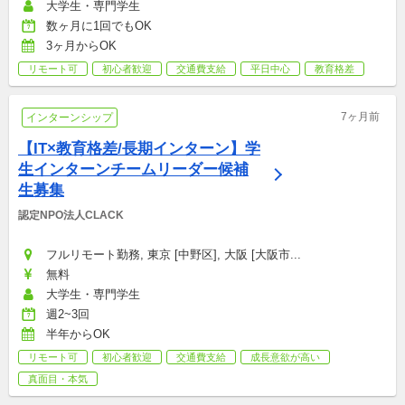
大学生・専門学生
数ヶ月に1回でもOK
3ヶ月からOK
リモート可
初心者歓迎
交通費支給
平日中心
教育格差
7ヶ月前
インターンシップ
【IT×教育格差/長期インターン】学
生インターンチームリーダー候補
生募集
認定NPO法人CLACK
フルリモート勤務, 東京 [中野区], 大阪 [大阪市...
無料
大学生・専門学生
週2~3回
半年からOK
リモート可
初心者歓迎
交通費支給
成長意欲が高い
真面目・本気