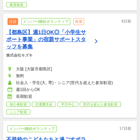
教育格差
6日前
注目
メンバー/継続ボランティア
新着
【都島区】週1日OK◎「小学生サ
ポート事業」の宿題サポートスタ
ッフを募集
株式会社キズキ
大阪 [大阪市都島区]
無料
社会人・学生(大, 専)・シニア(世代を超えた参加歓迎)
週1回からOK
長期歓迎
初心者歓迎
交通費支給
平日中心
世代を超えた参加歓迎
シニア歓迎
17日前
メンバー/継続ボランティア
不登校のこどもたちと過ごすボラ