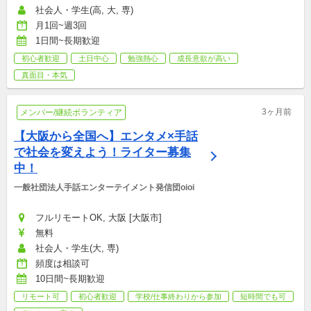
社会人・学生(高, 大, 専)
月1回~週3回
1日間~長期歓迎
初心者歓迎
土日中心
勉強熱心
成長意欲が高い
真面目・本気
3ヶ月前
メンバー/継続ボランティア
【大阪から全国へ】エンタメ×手話
で社会を変えよう！ライター募集
中！
一般社団法人手話エンターテイメント発信団oioi
フルリモートOK, 大阪 [大阪市]
無料
社会人・学生(大, 専)
頻度は相談可
10日間~長期歓迎
リモート可
初心者歓迎
学校/仕事終わりから参加
短時間でも可