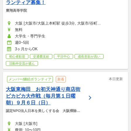
ランティア募集！
豊翔高等学院
大阪 [大阪市/大阪上本町駅 徒歩3分, 大阪市/谷町...
無料
大学生・専門学生
週0~5回
3ヶ月からOK
初心者歓迎
交通費支給
平日中心
成長意欲が高い
活動外交流が盛ん
本日更新
メンバー/継続ボランティア
新着
大阪東梅田　お初天神通り商店街
ピカピカ大作戦（毎月第１日曜
朝）９月６日（日）
認定NPO法人日本を美しくする会　大阪掃除に
学ぶ会
大阪 [大阪市]
費用: 10〜10円