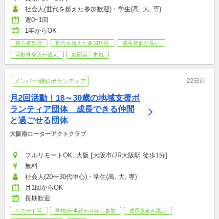
社会人(世代を超えた参加歓迎)・学生(高, 大, 専)
週0~1回
1年からOK
初心者歓迎
世代を超えた参加歓迎
成長意欲が高い
活動外交流が盛ん
真面目・本気
22日前
メンバー/継続ボランティア
月2回活動！18～30歳の地域支援ボ
ランティア団体　成長できる仲間
と過ごせる団体
大阪南ローターアクトクラブ
フルリモートOK, 大阪 [大阪市/JR大阪駅 徒歩1分]
無料
社会人(20〜30代中心)・学生(高, 大, 専)
月1回からOK
長期歓迎
リモート可
学校/仕事終わりから参加
成長意欲が高い