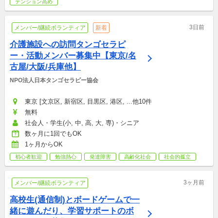
テンション高め
3日前
メンバー/継続ボランティア
新着
介護施設への訪問タンゴセラピ
ー・活動メンバー募集中【東京/名
古屋/大阪/兵庫他】
NPO法人日本タンゴセラピー協会
東京 [文京区, 新宿区, 目黒区, 港区, ...他10件
無料
社会人・学生(小, 中, 高, 大, 専)・シニア
数ヶ月に1回でもOK
1ヶ月からOK
初心者歓迎
勉強熱心
発達障害
高齢化社会
社会的孤立
3ヶ月前
メンバー/継続ボランティア
高校生(通信制)とボードゲームで一
緒に遊んだり、学習サポートのボ