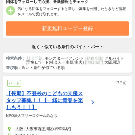
団体をフォローして応援、最新情報もチェック
気になる団体をフォローすると新しい募集を公開したときなど情報
をメールで受け取れます。
新規無料ユーザー登録
近く・似ている条件のバイト・パート
検索条件：
[社会問題]
モンスターペアレント
[勤務形態]
アルバイト
(学生),パート(社会人・主婦/主夫)
[活動場所]
大阪周辺
並び順：
近い・条件が似ている順
17日前
パート
【長期】不登校のこどもの支援ス
タッフ募集！！【一緒に青春を楽
しもう！！】
NPO法人フリースクールみなも
大阪 [大阪市西淀川区/御幣島駅]