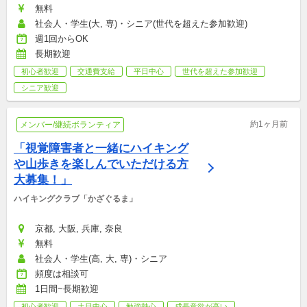
無料
社会人・学生(大, 専)・シニア(世代を超えた参加歓迎)
週1回からOK
長期歓迎
初心者歓迎
交通費支給
平日中心
世代を超えた参加歓迎
シニア歓迎
約1ヶ月前
メンバー/継続ボランティア
「視覚障害者と一緒にハイキング
や山歩きを楽しんでいただける方
大募集！」
ハイキングクラブ「かざぐるま」
京都, 大阪, 兵庫, 奈良
無料
社会人・学生(高, 大, 専)・シニア
頻度は相談可
1日間~長期歓迎
初心者歓迎
土日中心
勉強熱心
成長意欲が高い