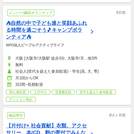
8日前
メンバー/継続ボランティア
⛺自然の中で子ども達と笑顔あふれ
る時間を過ごそう🎵キャンプボラ
ンティア⛺
NPO法人ピープルアクティブライフ
大阪 [大阪市/大阪駅 徒歩3分, 大阪市/天...他3件
無料
社会人(世代を超えた参加歓迎)・学生(高, 大, 専)
月1回からOK
3日間~長期歓迎
初心者歓迎
土日中心
交通費支給
世代を超えた参加歓迎
テンション高め
約1ヶ月前
物品寄付
【片付け× 社会貢献】衣類、アクセ
サリー、本/CD、鞄の寄付でみんな