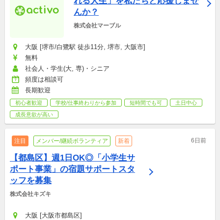
れる人生」を私たちと応援しませ
んか？
株式会社マーブル
大阪 [堺市/白鷺駅 徒歩11分, 堺市, 大阪市]
無料
社会人・学生(大, 専)・シニア
頻度は相談可
長期歓迎
初心者歓迎
学校/仕事終わりから参加
短時間でも可
土日中心
成長意欲が高い
6日前
注目
メンバー/継続ボランティア
新着
【都島区】週1日OK◎「小学生サ
ポート事業」の宿題サポートスタ
ッフを募集
株式会社キズキ
大阪 [大阪市都島区]