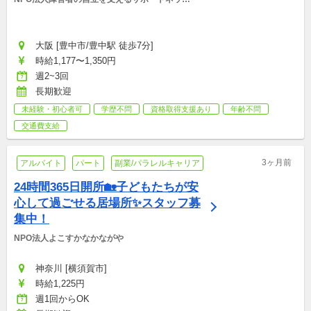
ワーク
大阪 [豊中市/豊中駅 徒歩7分]
時給1,177〜1,350円
週2~3回
長期歓迎
未経験・初心者可
学歴不問
資格取得支援あり
年齢不問
交通費支給
3ヶ月前
アルバイト
パート
副業/パラレルキャリア
24時間365日開所🏡子どもたちが安
心して過ごせる居場所✨スタッフ募
集中！
NPO法人よこすかなかながや
神奈川 [横須賀市]
時給1,225円
週1回からOK