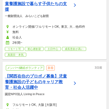
童養護施設で暮らす子供たちの支
援
一般財団法人　みらいこども財団
オンライン開催/フルリモートOK, 東京, 大...他45件
無料
社会人
2年間~
リモート可
初心者歓迎
土日中心
成長意欲が高い
真面目・本気
3日前
メンバー/継続ボランティア
新着
【関西在住のプロボノ募集】児童
養護施設の子どものキャリア教
育・社会人活躍中
認定NPO法人 Living in Peace
フルリモートOK, 大阪 [大阪市]