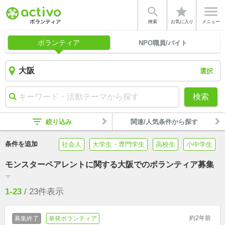


star
検索
お気に入り
メニュー
ボランティア
NPO職員/バイト
選択
検索
filter_list
絞り込み
関連/人気条件から探す
条件を追加
社会人
大学生・専門学生
高校生
小中学生
モンスターペアレントに関する大阪でのボランティア募集
filter_list
1-23
/
23
件表示
約2年前
募集終了
単発ボランティア