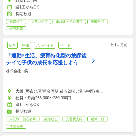
時給1,177円
週1回からOK
長期歓迎
無資格可
ブランク可
未経験・初心者可
年齢不問
学歴不問
約1ヶ月前
新卒
中途
アルバイト
パート
「運動×生活」療育特化型の放課後
デイで子供の成長を応援しよう
株式会社　笑
大阪 [堺市北区/新金岡駅 徒歩20分, 堺市中区/南...
社員：月給255,000〜280,000円
週1回からOK
長期歓迎
未経験・初心者可
残業なし
交通費支給
週休二日
学歴不問