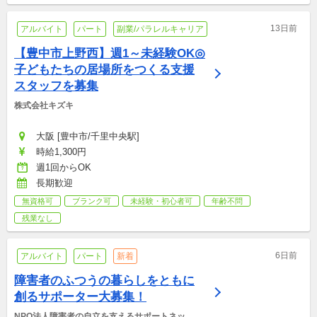
13日前
アルバイト
パート
副業/パラレルキャリア
【豊中市上野西】週1～未経験OK◎
子どもたちの居場所をつくる支援
スタッフを募集
株式会社キズキ
大阪 [豊中市/千里中央駅]
時給1,300円
週1回からOK
長期歓迎
無資格可
ブランク可
未経験・初心者可
年齢不問
残業なし
6日前
アルバイト
パート
新着
障害者のふつうの暮らしをともに
創るサポーター大募集！
NPO法人障害者の自立を支えるサポートネット