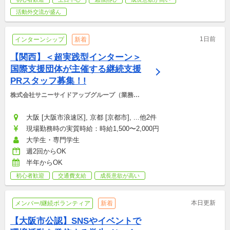
活動外交流が盛ん
1日前
インターンシップ
新着
【関西】＜超実践型インターン＞
国際支援団体が主催する継続支援
PRスタッフ募集！!
株式会社サニーサイドアップグループ（業務運
営：株式会社グッドアンドカンパニー）
大阪 [大阪市浪速区], 京都 [京都市], ...他2件
現場勤務時の実質時給：時給1,500〜2,000円
大学生・専門学生
週2回からOK
半年からOK
初心者歓迎
交通費支給
成長意欲が高い
本日更新
メンバー/継続ボランティア
新着
【大阪市公認】SNSやイベントで