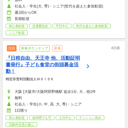
社会人・学生(大, 専)・シニア(世代を超えた参加歓迎)
週1回からOK
長期歓迎
初心者歓迎
交通費支給
平日中心
世代を超えた参加歓迎
シニア歓迎
4日前
注目
単発ボランティア
新着
『日程自由、天王寺 他、活動証明
書発行』子ども食堂の街頭募金活
動！
特定非営利活動法人ＭＳＩＳＫ
大阪 [大阪市/大阪阿部野橋駅 徒歩1分, 大...他1件
無料
社会人・学生(小, 中, 高, 大, 専)・シニア
1日限り
初心者歓迎
短時間でも可
土日中心
テンション高め
活動外交流が盛ん