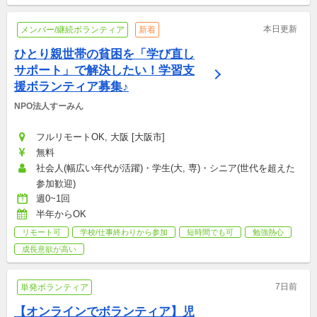
本日更新
メンバー/継続ボランティア
新着
ひとり親世帯の貧困を「学び直し
サポート」で解決したい！学習支
援ボランティア募集♪
NPO法人すーみん
フルリモートOK, 大阪 [大阪市]
無料
社会人(幅広い年代が活躍)・学生(大, 専)・シニア(世代を超えた
参加歓迎)
週0~1回
半年からOK
リモート可
学校/仕事終わりから参加
短時間でも可
勉強熱心
成長意欲が高い
7日前
単発ボランティア
【オンラインでボランティア】児