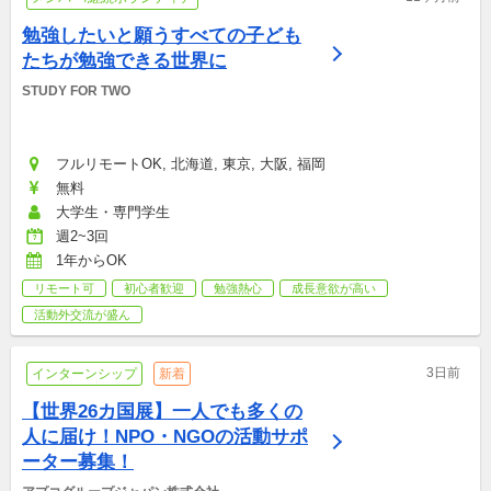
勉強したいと願うすべての子ども
たちが勉強できる世界に
STUDY FOR TWO
フルリモートOK, 北海道, 東京, 大阪, 福岡
無料
大学生・専門学生
週2~3回
1年からOK
リモート可
初心者歓迎
勉強熱心
成長意欲が高い
活動外交流が盛ん
3日前
インターンシップ
新着
【世界26カ国展】一人でも多くの
人に届け！NPO・NGOの活動サポ
ーター募集！