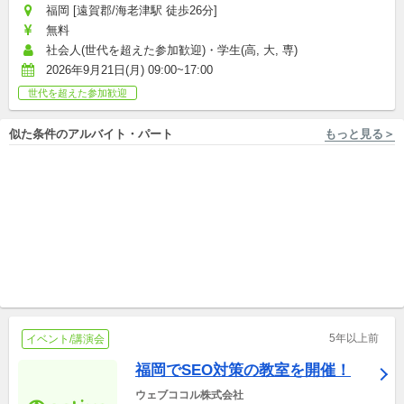
福岡 [遠賀郡/海老津駅 徒歩26分]
無料
社会人(世代を超えた参加歓迎)・学生(高, 大, 専)
2026年9月21日(月) 09:00~17:00
世代を超えた参加歓迎
似た条件のアルバイト・パート
もっと見る＞
福岡 [福岡市/西鉄福岡駅 徒歩8分] 株式会社キズキ
福岡 [福岡市中央区/天神駅 徒歩1分] 株式会社フロンティアダイレクト
【福岡天神】不登校や高校中
【世界へ飛び立つ挑戦を】未
退の生徒をサポートする学習
経験から人生を変える、認定
支援員を募集！
アルバイト,パート,副業/パラレルキャリア
NPOのPRスタッフ！
中途,アルバイト,パート,副業/パラレルキャリア
5年以上前
イベント/講演会
福岡でSEO対策の教室を開催！
ウェブココル株式会社