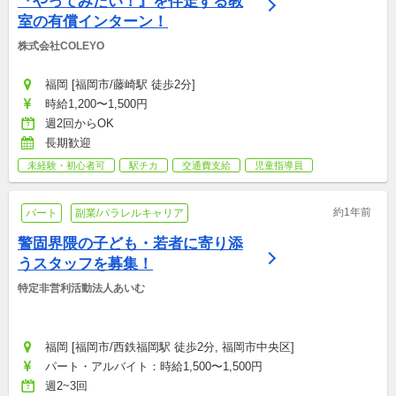
『やってみたい！』を伴走する教
室の有償インターン！
株式会社COLEYO
福岡 [福岡市/藤崎駅 徒歩2分]
時給1,200〜1,500円
週2回からOK
長期歓迎
未経験・初心者可
駅チカ
交通費支給
児童指導員
約1年前
パート
副業/パラレルキャリア
警固界隈の子ども・若者に寄り添
うスタッフを募集！
特定非営利活動法人あいむ
福岡 [福岡市/西鉄福岡駅 徒歩2分, 福岡市中央区]
パート・アルバイト：時給1,500〜1,500円
週2~3回