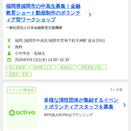
福岡県福岡市の中高生募集！金融
教育ショート動画制作のボランテ
ィア型ワークショップ
一般社団法人日本金融教育支援機構
福岡 [福岡市中央区/福岡市営地下鉄天神駅 徒歩10分]
無料
小中学生・高校生
2026年8月13日(木) 14:00~16:30
初心者歓迎
短時間でも可
勉強熱心
成長意欲が高い
真面目・本気
3ヶ月前
イベント/講演会
多様な演技団体が集結するイベン
トボランティアスタッフを募集
NPO法人BOTA山プランニング　