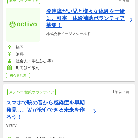
7ヶ月前
単発ボランティア
発達障がい児と様々な体験を一緒
に。引率・体験補助ボランティア
募集！
株式会社イージスシールド
福岡
無料
社会人・学生(大, 専)
期間は相談可
初心者歓迎
1年以上前
メンバー/継続ボランティア
スマホで咳の音から感染症を早期
発見し、皆が安心できる未来を作
ろう！
Virufy