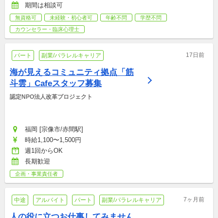
期間は相談可
無資格可
未経験・初心者可
年齢不問
学歴不問
カウンセラー・臨床心理士
17日前
パート
副業/パラレルキャリア
海が見えるコミュニティ拠点「筋
斗雲」Cafeスタッフ募集
認定NPO法人改革プロジェクト
福岡 [宗像市/赤間駅]
時給1,100〜1,500円
週1回からOK
長期歓迎
企画・事業責任者
7ヶ月前
中途
アルバイト
パート
副業/パラレルキャリア
人の役に立つお仕事してみません