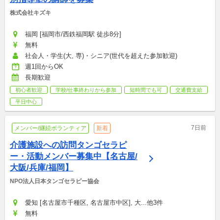
株式会社キズキ
福岡 [福岡市/西鉄福岡駅 徒歩8分]
無料
社会人・学生(大, 専)・シニア(世代を超えた参加歓迎)
週1回からOK
長期歓迎
初心者歓迎
学校/仕事終わりから参加
短時間でも可
交通費支給
平日中心
7日前
メンバー/継続ボランティア
新着
介護施設への訪問タンゴセラピ
ー・活動メンバー募集中【名古屋/
大阪/兵庫/福岡】
NPO法人日本タンゴセラピー協会
愛知 [名古屋市千種区, 名古屋市中区], 大...他3件
無料