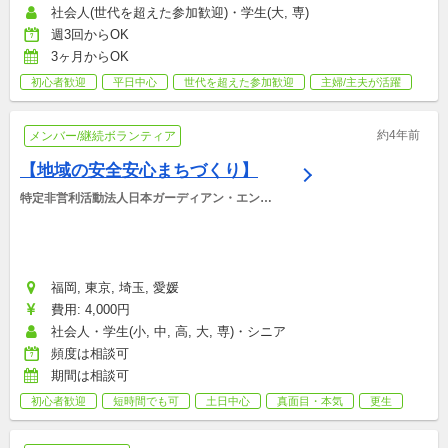
社会人(世代を超えた参加歓迎)・学生(大, 専)
週3回からOK
3ヶ月からOK
初心者歓迎
平日中心
世代を超えた参加歓迎
主婦/主夫が活躍
約4年前
メンバー/継続ボランティア
【地域の安全安心まちづくり】
特定非営利活動法人日本ガーディアン・エンジ
ェルス
福岡, 東京, 埼玉, 愛媛
費用: 4,000円
社会人・学生(小, 中, 高, 大, 専)・シニア
頻度は相談可
期間は相談可
初心者歓迎
短時間でも可
土日中心
真面目・本気
更生