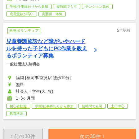
学校/仕事終わりから参加
短時間でも可
テンション高め
成長意欲が高い
真面目・本気
5年弱前
単発ボランティア
児童養護施設など障がいやハード
ルを持った子どもにPC作業を教え
るボランティア募集
一般社団法人翔明会
福岡 [福岡市/室見駅 徒歩19分]
無料
社会人・学生(大, 専)
1~3ヶ月間
初心者歓迎
学校/仕事終わりから参加
短時間でも可
土日中心
教育格差
前の30件
次の30件