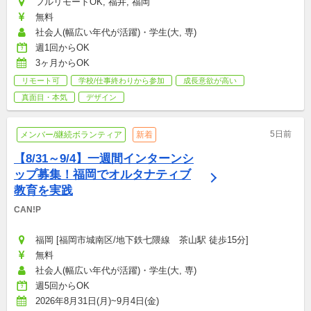
フルリモートOK, 福井, 福岡
無料
社会人(幅広い年代が活躍)・学生(大, 専)
週1回からOK
3ヶ月からOK
リモート可
学校/仕事終わりから参加
成長意欲が高い
真面目・本気
デザイン
5日前
メンバー/継続ボランティア
新着
【8/31～9/4】一週間インターンシ
ップ募集！福岡でオルタナティブ
教育を実践
CAN!P
福岡 [福岡市城南区/地下鉄七隈線　茶山駅 徒歩15分]
無料
社会人(幅広い年代が活躍)・学生(大, 専)
週5回からOK
2026年8月31日(月)~9月4日(金)