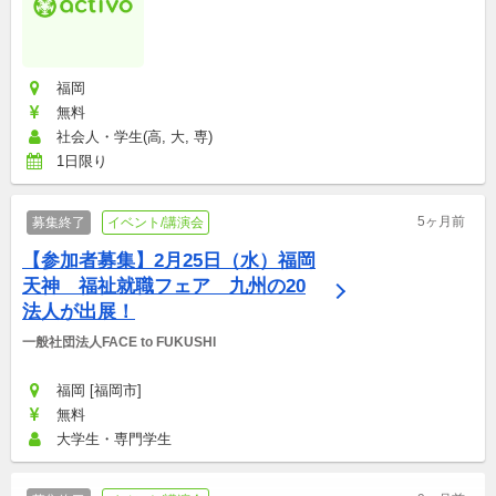
福岡
無料
社会人・学生(高, 大, 専)
1日限り
5ヶ月前
募集終了
イベント/講演会
【参加者募集】2月25日（水）福岡
天神　福祉就職フェア　九州の20
法人が出展！
一般社団法人FACE to FUKUSHI
福岡 [福岡市]
無料
大学生・専門学生