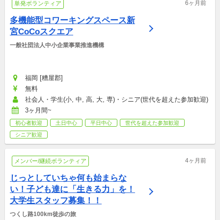
6ヶ月前
単発ボランティア
多機能型コワーキングスペース新
宮CoCoスクエア
一般社団法人中小企業事業推進機構
福岡 [糟屋郡]
無料
社会人・学生(小, 中, 高, 大, 専)・シニア(世代を超えた参加歓迎)
3ヶ月間~
初心者歓迎
土日中心
平日中心
世代を超えた参加歓迎
シニア歓迎
4ヶ月前
メンバー/継続ボランティア
じっとしていちゃ何も始まらな
い！子ども達に「生きる力」を！
大学生スタッフ募集！！
つくし路100km徒歩の旅