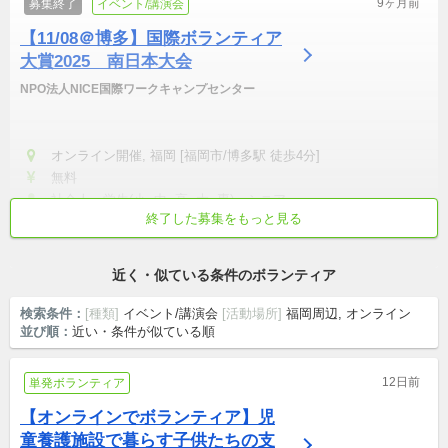
9ヶ月前
募集終了
イベント/講演会
【11/08＠博多】国際ボランティア
大賞2025　南日本大会
NPO法人NICE国際ワークキャンプセンター
オンライン開催, 福岡 [福岡市/博多駅 徒歩4分]
無料
社会人・学生(小, 中, 高, 大, 専)・シニア
終了した募集をもっと見る
リモート可
初心者歓迎
学校/仕事終わりから参加
短時間でも可
土日中心
近く・似ている条件のボランティア
検索条件：
[種類]
イベント/講演会
[活動場所]
福岡周辺, オンライン
並び順：
近い・条件が似ている順
12日前
単発ボランティア
【オンラインでボランティア】児
童養護施設で暮らす子供たちの支