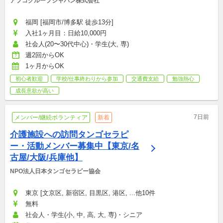
アプコグループジャパン株式会社
福岡 [福岡市/博多駅 徒歩13分]
入社1ヶ月目：日給10,000円
社会人(20〜30代中心)・学生(大, 専)
週2回からOK
1ヶ月からOK
初心者歓迎
学校/仕事終わりから参加
交通費支給
勉強熱心
成長意欲が高い
7日前
メンバー/継続ボランティア
新着
介護施設への訪問タンゴセラピ
ー・活動メンバー募集中【東京/名
古屋/大阪/兵庫他】
NPO法人日本タンゴセラピー協会
東京 [文京区, 新宿区, 目黒区, 港区, ...他10件
無料
社会人・学生(小, 中, 高, 大, 専)・シニア