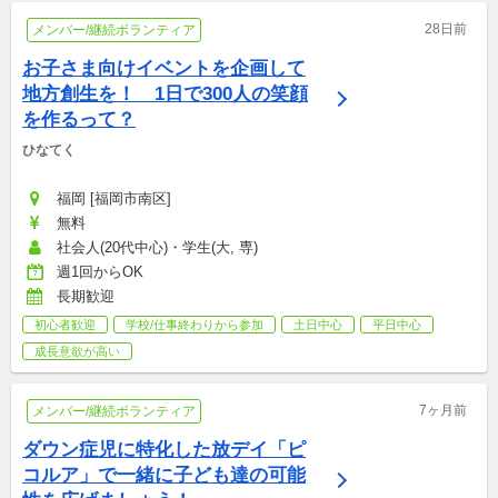
28日前
メンバー/継続ボランティア
お子さま向けイベントを企画して
地方創生を！　1日で300人の笑顔
を作るって？
ひなてく
福岡 [福岡市南区]
無料
社会人(20代中心)・学生(大, 専)
週1回からOK
長期歓迎
初心者歓迎
学校/仕事終わりから参加
土日中心
平日中心
成長意欲が高い
7ヶ月前
メンバー/継続ボランティア
ダウン症児に特化した放デイ「ピ
コルア」で一緒に子ども達の可能