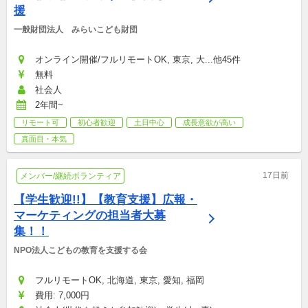
援
一般財団法人　みらいこども財団
オンライン開催/フルリモートOK, 東京, 大...他45件
無料
社会人
2年間~
リモート可
初心者歓迎
土日中心
成長意欲が高い
真面目・本気
17日前
メンバー/継続ボランティア
【学生歓迎!!】【教育支援】広報・
マーケティングの担当者大募
集！！
NPO法人こどもの教育を支援する会
フルリモートOK, 北海道, 東京, 愛知, 福岡
費用: 7,000円