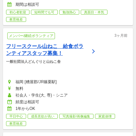
期間は相談可
初心者歓迎
短時間でも可
勉強熱心
真面目・本気
教育格差
3ヶ月前
メンバー/継続ボランティア
フリースクール山ねこ　給食ボラ
ンティアスタッフ募集！
一般社団法人どんぐりと山ねこ舎
福岡 [糟屋郡/JR篠栗駅]
無料
社会人・学生(大, 専)・シニア
頻度は相談可
1年からOK
平日中心
成長意欲が高い
写真撮影/画像編集
家庭崩壊
教育格差