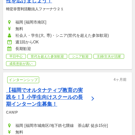
性を広げましょう！
特定非営利活動法人ファーナウ２１
福岡 [福岡市南区]
無料
社会人・学生(大, 専)・シニア(世代を超えた参加歓迎)
週1回からOK
長期歓迎
平日中心
世代を超えた参加歓迎
シニア歓迎
主婦/主夫が活躍
成長意欲が高い
4ヶ月前
インターンシップ
【福岡でオルタナティブ教育の実
践を！】小学生向けスクールの長
期インターン生募集！
CAN!P
福岡 [福岡市城南区/地下鉄七隈線　茶山駅 徒歩15分]
無料