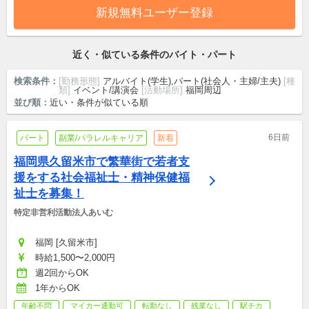
新規無料ユーザー登録
近く・似ている条件のバイト・パート
検索条件：
[勤務形態]
アルバイト(学生),パート(社会人・主婦/主夫)
[種
類]
イベント/講演会
[活動場所]
福岡周辺
並び順：
近い・条件が似ている順
6日前
パート
副業/パラレルキャリア
新着
福岡県久留米市で繁華街で若者支
援をする社会福祉士・精神保健福
祉士を募集！
特定非営利活動法人あいむ
福岡 [久留米市]
時給1,500〜2,000円
週2回からOK
1年からOK
年齢不問
マイカー通勤可
転勤なし
残業なし
駅チカ