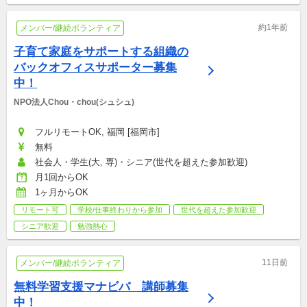
約1年前
メンバー/継続ボランティア
子育て家庭をサポートする組織の
バックオフィスサポーター募集
中！
NPO法人Chou・chou(シュシュ)
フルリモートOK, 福岡 [福岡市]
無料
社会人・学生(大, 専)・シニア(世代を超えた参加歓迎)
月1回からOK
1ヶ月からOK
リモート可
学校/仕事終わりから参加
世代を超えた参加歓迎
シニア歓迎
勉強熱心
11日前
メンバー/継続ボランティア
無料学習支援マナビバ　講師募集
中！