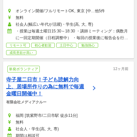
オンライン開催/フルリモートOK, 東京 [中...他5件
無料
社会人(幅広い年代が活躍)・学生(高, 大, 専)
・授業は毎週土曜日15:30～18:30 ・講師ミーティング：偶数月
に一回定期開催（日程調整中） ・毎回の授業後に報告会を行っ
ています。 ☆毎週の参加が必須というわけではありません☆ 
リモート可
初心者歓迎
土日中心
勉強熱心
★1、2回だけの参加は受け付けておりません★
成長意欲が高い
12ヶ月前
単発ボランティア
寺子屋二日市！子ども読解力向
上、居場所作りの為に無料で毎週
金曜日開催中！
有限会社メディアクルー
福岡 [筑紫野市/二日市駅 徒歩11分]
無料
社会人・学生(高, 大, 専)
期間は相談可