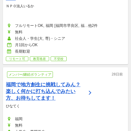
ＮＰＯ法人いるか
フルリモートOK, 福岡 [福岡市早良区, 福...他2件
無料
社会人・学生(大, 専)・シニア
月1回からOK
長期歓迎
リモート可
教育格差
不登校
28日前
メンバー/継続ボランティア
福岡で地方創生に挑戦してみん？
楽しく何かに打ち込んでみたい
方、お待ちしてます！
ひなてく
福岡
無料