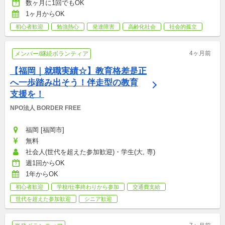
数ヶ月に1回でもOK
1ヶ月からOK
初心者歓迎
勉強熱心
発達障害
高齢化社会
社会的孤立
4ヶ月前
メンバー/継続ボランティア
【福岡｜就職実績☆】教育格差是正
へ一歩踏み出そう！伴走型の教育
支援を！
NPO法人 BORDER FREE
福岡 [福岡市]
無料
社会人(世代を超えた参加歓迎)・学生(大, 専)
週1回からOK
1年からOK
初心者歓迎
学校/仕事終わりから参加
交通費支給
世代を超えた参加歓迎
シニア歓迎