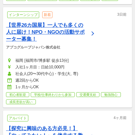
3日前
インターンシップ
新着
【世界26カ国展】一人でも多くの
人に届け！NPO・NGOの活動サポ
ーター募集！
アプコグループジャパン株式会社
福岡 [福岡市/博多駅 徒歩13分]
入社1ヶ月目：日給10,000円
社会人(20〜30代中心)・学生(大, 専)
週2回からOK
1ヶ月からOK
初心者歓迎
学校/仕事終わりから参加
交通費支給
勉強熱心
成長意欲が高い
4ヶ月前
アルバイト
【探究に興味のある方必見！】