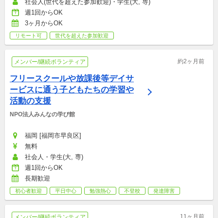
社会人(世代を超えた参加歓迎)・学生(大, 専)
週1回からOK
3ヶ月からOK
リモート可
世代を超えた参加歓迎
約2ヶ月前
メンバー/継続ボランティア
フリースクールや放課後等デイサ
ービスに通う子どもたちの学習や
活動の支援
NPO法人みんなの学び館
福岡 [福岡市早良区]
無料
社会人・学生(大, 専)
週1回からOK
長期歓迎
初心者歓迎
平日中心
勉強熱心
不登校
発達障害
11ヶ月前
メンバー/継続ボランティア