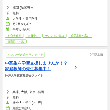
福岡 [筑紫野市]
無料
大学生・専門学生
月2回からOK
半年からOK
初心者歓迎
土日中心
テンション高め
成長意欲が高い
真面目・本気
5年以上前
メンバー/継続ボランティア
中高生を学習支援しませんか！？
家庭教師の先生募集中！
神戸大学家庭教師会ファイト
兵庫, 大阪, 東京, 福岡
無料
社会人・学生(大, 専)
頻度は相談可