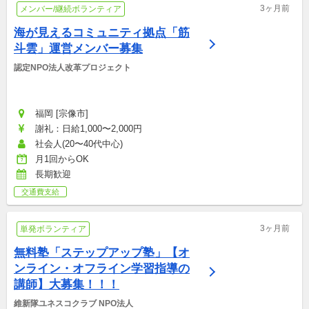
3ヶ月前
メンバー/継続ボランティア
海が見えるコミュニティ拠点「筋
斗雲」運営メンバー募集
認定NPO法人改革プロジェクト
福岡 [宗像市]
謝礼：日給1,000〜2,000円
社会人(20〜40代中心)
月1回からOK
長期歓迎
交通費支給
3ヶ月前
単発ボランティア
無料塾「ステップアップ塾」【オ
ンライン・オフライン学習指導の
講師】大募集！！！
維新隊ユネスコクラブ NPO法人