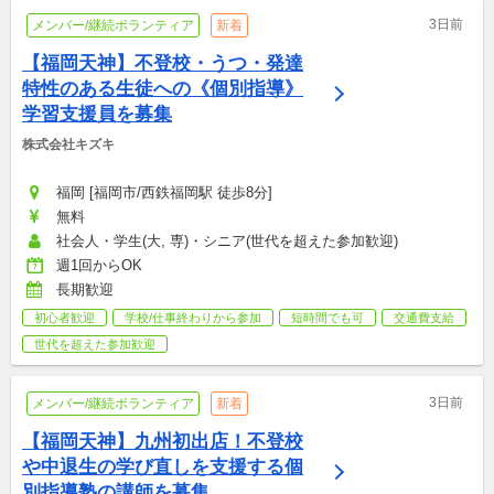
3日前
メンバー/継続ボランティア
新着
【福岡天神】不登校・うつ・発達
特性のある生徒への《個別指導》
学習支援員を募集
株式会社キズキ
福岡 [福岡市/西鉄福岡駅 徒歩8分]
無料
社会人・学生(大, 専)・シニア(世代を超えた参加歓迎)
週1回からOK
長期歓迎
初心者歓迎
学校/仕事終わりから参加
短時間でも可
交通費支給
世代を超えた参加歓迎
3日前
メンバー/継続ボランティア
新着
【福岡天神】九州初出店！不登校
や中退生の学び直しを支援する個
別指導塾の講師を募集