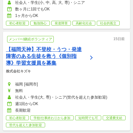
社会人・学生(小, 中, 高, 大, 専)・シニア
数ヶ月に1回でもOK
1ヶ月からOK
初心者歓迎
勉強熱心
発達障害
高齢化社会
社会的孤立
15日前
メンバー/継続ボランティア
【福岡天神】不登校・うつ・発達
障害のある生徒を救う《個別指
導》学習支援員を募集
株式会社キズキ
福岡 [福岡市]
無料
社会人・学生(大, 専)・シニア(世代を超えた参加歓迎)
週1回からOK
長期歓迎
初心者歓迎
学校/仕事終わりから参加
短時間でも可
交通費支給
世代を超えた参加歓迎