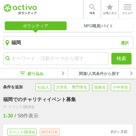


star
検索
お気に入り
メニュー
ボランティア
NPO職員/バイト
選択
検索
filter_list
絞り込み
関連/人気条件から探す
条件を追加
社会人
大学生・専門学生
高校生
小中学生
福岡でのチャリティイベント募集
イベント/講演会
filter_list
1-30
/
58
件表示
約2ヶ月前
イベント/講演会
締切4日前