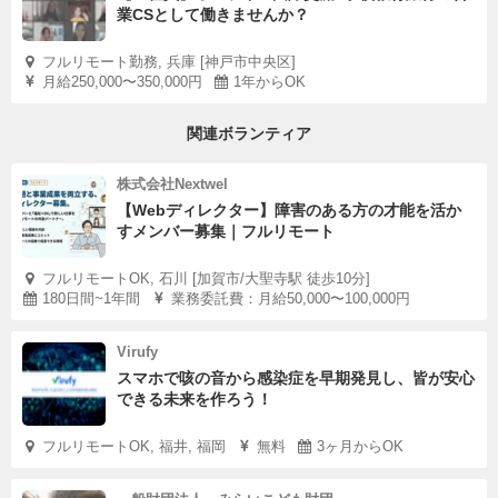
業CSとして働きませんか？
フルリモート勤務, 兵庫 [神戸市中央区]
月給250,000〜350,000円
1年からOK
関連ボランティア
株式会社Nextwel
【Webディレクター】障害のある方の才能を活か
すメンバー募集｜フルリモート
フルリモートOK, 石川 [加賀市/大聖寺駅 徒歩10分]
180日間~1年間
業務委託費：月給50,000〜100,000円
Virufy
スマホで咳の音から感染症を早期発見し、皆が安心
できる未来を作ろう！
フルリモートOK, 福井, 福岡
無料
3ヶ月からOK