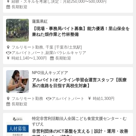
経験・スキルを考慮し決定：月給250,000〜500,000円
長期歓迎
蓮葉果紅
【現場・事務局バイト募集】能力優遇！里山保全を
兼ねた畑作業と竹林整備
フルリモート勤務, 千葉 [千葉市/土気駅]
アルバイト,パート,副業/パラレルキャリア
時給1,140〜1,300円
長期歓迎
NPO法人キッズドア
アルバイト/オンライン学習会運営スタッフ【医療
系の進路を目指す高校生対象】
フルリモート勤務
アルバイト,パート
時給1,300円
長期歓迎
特定非営利活動法人全国こども食堂支援センター・む
すびえ
非営利団体のICT基盤を支える｜設計・運用・改善