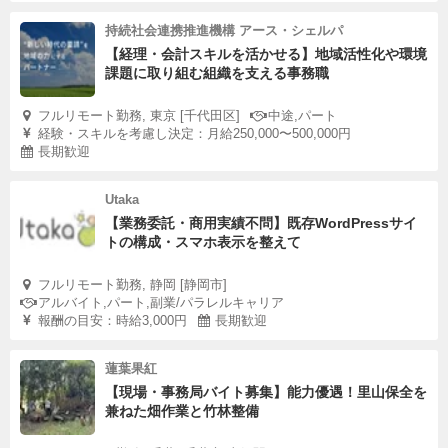
持続社会連携推進機構 アース・シェルパ
【経理・会計スキルを活かせる】地域活性化や環境
課題に取り組む組織を支える事務職
フルリモート勤務, 東京 [千代田区]
中途,パート
経験・スキルを考慮し決定：月給250,000〜500,000円
長期歓迎
Utaka
【業務委託・商用実績不問】既存WordPressサイ
トの構成・スマホ表示を整えて
フルリモート勤務, 静岡 [静岡市]
アルバイト,パート,副業/パラレルキャリア
報酬の目安：時給3,000円
長期歓迎
蓮葉果紅
【現場・事務局バイト募集】能力優遇！里山保全を
兼ねた畑作業と竹林整備