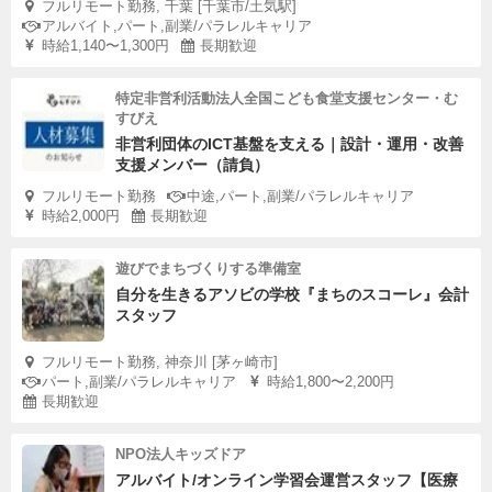
フルリモート勤務, 千葉 [千葉市/土気駅]
アルバイト,パート,副業/パラレルキャリア
時給1,140〜1,300円
長期歓迎
特定非営利活動法人全国こども食堂支援センター・む
すびえ
非営利団体のICT基盤を支える｜設計・運用・改善
支援メンバー（請負）
フルリモート勤務
中途,パート,副業/パラレルキャリア
時給2,000円
長期歓迎
遊びでまちづくりする準備室
自分を生きるアソビの学校『まちのスコーレ』会計
スタッフ
フルリモート勤務, 神奈川 [茅ヶ崎市]
パート,副業/パラレルキャリア
時給1,800〜2,200円
長期歓迎
NPO法人キッズドア
アルバイト/オンライン学習会運営スタッフ【医療