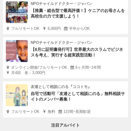
NPOチャイルドドクター・ジャパン
【推薦・総合型で最高評価！】ケニアのお母さんを
高校生の力で支援しよう！
フルリモートOK
6,000円
半年からOK
NPOチャイルドドクター・ジャパン
【8月に証明書発行可】世界最大のスラムでビジネ
スを考え、実行する超実践型活動！
オンライン開催/フルリモートOK
6ヶ月間~1年間
月4回 各：3,000円
友達として相談にのる『ココトモ』
自宅で活動可「友達として相談にのる」無料相談サ
イトのメンバー募集！
フルリモートOK
無料
1日間~長期歓迎
注目アルバイト