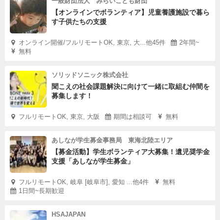
一般財団法人 みらいこども財団
【オンラインでボランティア】児童養護施設で暮ら
す子供たちの支援
オンライン開催/フルリモートOK, 東京, 大...他45件
2年間~
無料
ソリッドソニック株式会社
聞こえの社会課題解決に向けて一緒に取組む仲間を
募集します！
フルリモートOK, 東京, 大阪
期間は相談可
無料
あしなが学生募金事務局 東海北陸エリア
【募金活動】学生ボランティア大募集！遺児奨学金
支援「あしなが学生募金」
フルリモートOK, 岐阜 [岐阜市], 愛知 ...他4件
無料
1日間~長期歓迎
HSAJAPAN