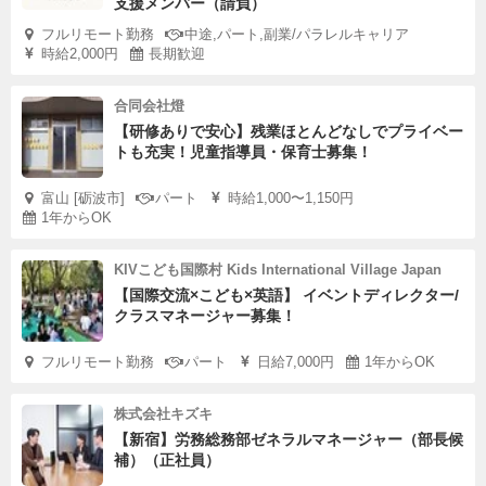
支援メンバー（請負）
フルリモート勤務
中途,パート,副業/パラレルキャリア
時給2,000円
長期歓迎
合同会社燈
【研修ありで安心】残業ほとんどなしでプライベー
トも充実！児童指導員・保育士募集！
富山 [砺波市]
パート
時給1,000〜1,150円
1年からOK
KIVこども国際村 Kids International Village Japan
【国際交流×こども×英語】 イベントディレクター/
クラスマネージャー募集！
フルリモート勤務
パート
日給7,000円
1年からOK
株式会社キズキ
【新宿】労務総務部ゼネラルマネージャー（部長候
補）（正社員）