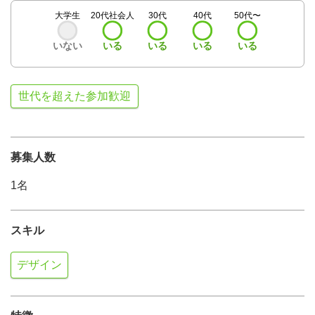
大学生
20代社会人
30代
40代
50代〜
いない
いる
いる
いる
いる
世代を超えた参加歓迎
募集人数
1名
スキル
デザイン