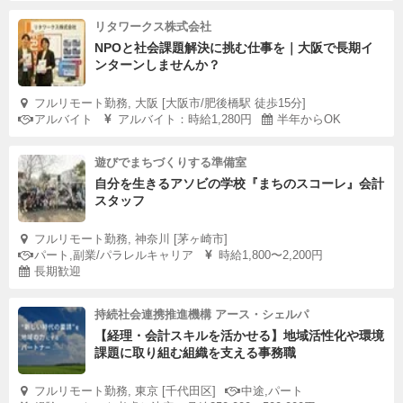
リタワークス株式会社
NPOと社会課題解決に挑む仕事を｜大阪で長期イ
ンターンしませんか？
フルリモート勤務, 大阪 [大阪市/肥後橋駅 徒歩15分]
アルバイト
アルバイト：時給1,280円
半年からOK
遊びでまちづくりする準備室
自分を生きるアソビの学校『まちのスコーレ』会計
スタッフ
フルリモート勤務, 神奈川 [茅ヶ崎市]
パート,副業/パラレルキャリア
時給1,800〜2,200円
長期歓迎
持続社会連携推進機構 アース・シェルパ
【経理・会計スキルを活かせる】地域活性化や環境
課題に取り組む組織を支える事務職
フルリモート勤務, 東京 [千代田区]
中途,パート