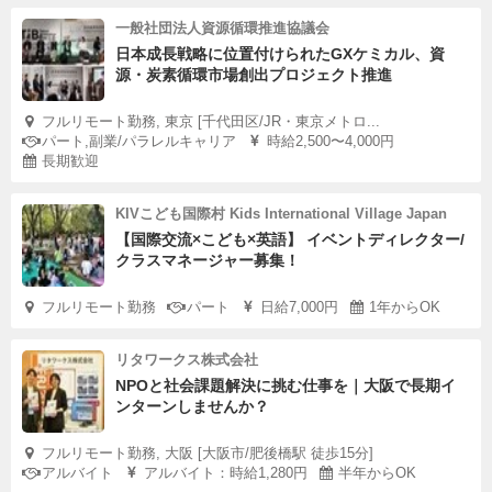
一般社団法人資源循環推進協議会
日本成長戦略に位置付けられたGXケミカル、資
源・炭素循環市場創出プロジェクト推進
フルリモート勤務, 東京 [千代田区/JR・東京メトロ...
パート,副業/パラレルキャリア
時給2,500〜4,000円
長期歓迎
KIVこども国際村 Kids International Village Japan
【国際交流×こども×英語】 イベントディレクター/
クラスマネージャー募集！
フルリモート勤務
パート
日給7,000円
1年からOK
リタワークス株式会社
NPOと社会課題解決に挑む仕事を｜大阪で長期イ
ンターンしませんか？
フルリモート勤務, 大阪 [大阪市/肥後橋駅 徒歩15分]
アルバイト
アルバイト：時給1,280円
半年からOK