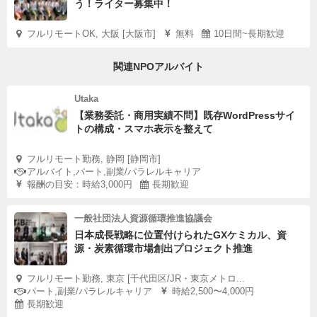
う！ライター募集中！
フルリモートOK, 大阪 [大阪市]
無料
10日間~長期歓迎
関連NPOアルバイト
Utaka
【業務委託・商用実績不問】既存WordPressサイ
トの構成・スマホ表示を整えて
フルリモート勤務, 静岡 [静岡市]
アルバイト,パート,副業/パラレルキャリア
報酬の目安：時給3,000円
長期歓迎
一般社団法人資源循環推進協議会
日本成長戦略に位置付けられたGXケミカル、資
源・炭素循環市場創出プロジェクト推進
フルリモート勤務, 東京 [千代田区/JR・東京メトロ...
パート,副業/パラレルキャリア
時給2,500〜4,000円
長期歓迎