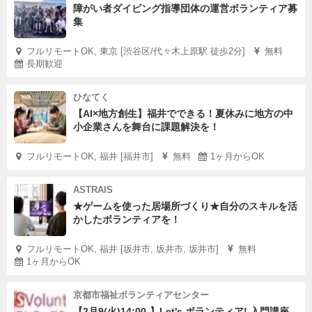
障がい者ダイビング指導団体の運営ボランティア募
集
フルリモートOK, 東京 [渋谷区/代々木上原駅 徒歩2分]
無料
長期歓迎
ひなてく
【AI×地方創生】福井でできる！夏休みに地方の中
小企業さんを舞台に課題解決を！
フルリモートOK, 福井 [福井市]
無料
1ヶ月からOK
ASTRAIS
★ゲームを使った居場所づくり★自分のスキルを活
かしたボランティアを！
フルリモートOK, 福井 [坂井市, 坂井市, 坂井市]
無料
1ヶ月からOK
京都市福祉ボランティアセンター
【2月9(火)14:00-】Let's ボランティア! 入門講座