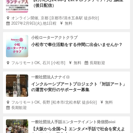
（後日配信）
オンライン開催, 京都 [京都市/清水五条駅 徒歩8分]
2027年2月9日(火),他1日程
無料
小松ローターアクトクラブ
小松市で奉仕活動をする仲間に出会いませんか？
フルリモートOK, 石川 [小松市]
無料
長期歓迎
一般社団法人ナナイロ
インクルーシブアートプロジェクト「対話アート」
の運営や実行のサポーター募集
フルリモートOK, 長野 [松本市/北松本駅 徒歩6分]
無料
長期歓迎
一般社団法人手話エンターテイメント発信団oioi
【大阪から全国へ】エンタメ×手話で社会を変えよ