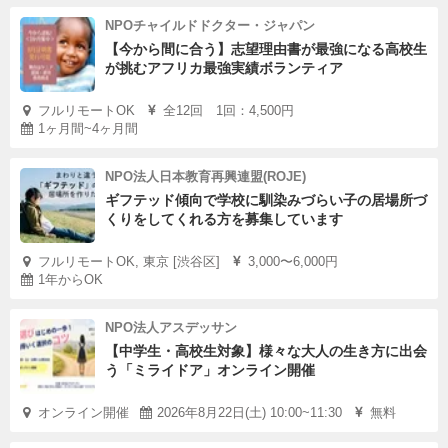
NPOチャイルドドクター・ジャパン
【今から間に合う】志望理由書が最強になる高校生
が挑むアフリカ最強実績ボランティア
フルリモートOK
全12回 1回：4,500円
1ヶ月間~4ヶ月間
NPO法人日本教育再興連盟(ROJE)
ギフテッド傾向で学校に馴染みづらい子の居場所づ
くりをしてくれる方を募集しています
フルリモートOK, 東京 [渋谷区]
3,000〜6,000円
1年からOK
NPO法人アスデッサン
【中学生・高校生対象】様々な大人の生き方に出会
う「ミライドア」オンライン開催
オンライン開催
2026年8月22日(土) 10:00~11:30
無料