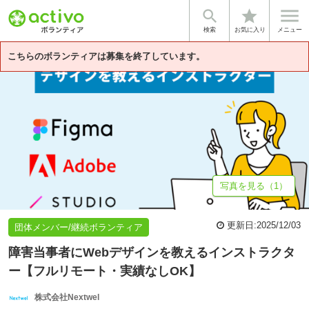


star
基本情報
体験談・雰囲気
企業情報
検索
お気に入り
メニュー
こちらのボランティアは募集を終了しています。
写真を見る（1）
更新日:
2025/12/03
団体メンバー/継続ボランティア
障害当事者にWebデザインを教えるインストラクタ
ー【フルリモート・実績なしOK】
株式会社Nextwel