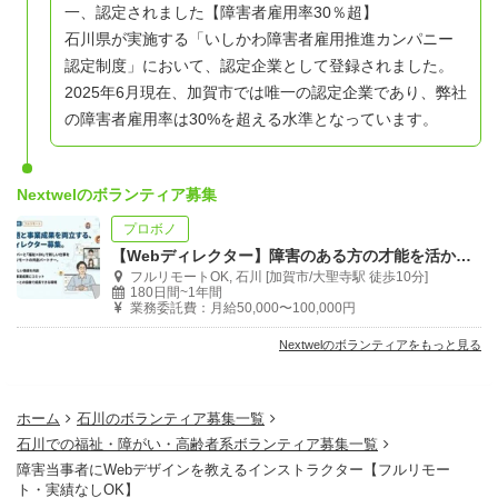
一、認定されました【障害者雇用率30％超】
石川県が実施する「いしかわ障害者雇用推進カンパニー
認定制度」において、認定企業として登録されました。
2025年6月現在、加賀市では唯一の認定企業であり、弊社
の障害者雇用率は30%を超える水準となっています。
Nextwelのボランティア募集
プロボノ
【Webディレクター】障害のある方の才能を活かすメンバー募集｜フルリモート
フルリモートOK, 石川 [加賀市/大聖寺駅 徒歩10分]
180日間~1年間
業務委託費：月給50,000〜100,000円
Nextwelのボランティアをもっと見る
ホーム
石川のボランティア募集一覧
石川での福祉・障がい・高齢者系ボランティア募集一覧
障害当事者にWebデザインを教えるインストラクター【フルリモー
ト・実績なしOK】