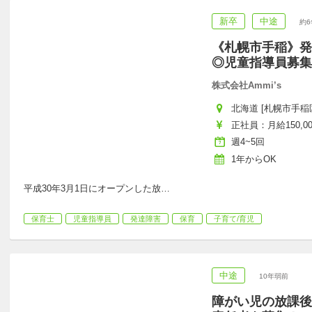
新卒
中途
約6
《札幌市手稲》発
◎児童指導員募集
株式会社Ammi’s
北海道 [札幌市手稲区
正社員：月給150,000
週4~5回
1年からOK
平成30年3月1日にオープンした放
…
保育士
児童指導員
発達障害
保育
子育て/育児
中途
10年弱前
障がい児の放課後