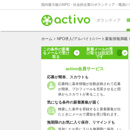
国内最大級のNPO・社会的企業のボランティア・職員/
ボランティア
職
ホーム
NPO求人/アルバイト/パート募集情報満載
この条件の新着
新着メールの受
をメールで受け
け取りは設定済
取る
です
activo会員サービス
応募が簡単、スカウトも
応募時に基本情報が自動反映されて応募
が簡単。プロフィールを充実させると団
体からスカウトが来ることも。
気になる条件の新着募集が届く
検索した条件を登録すると新着募集が出
たときにメールで通知を受け取れます。
無期限のお気に入り保存、リマインドも
追加したお気に入りを無期限に保存、い