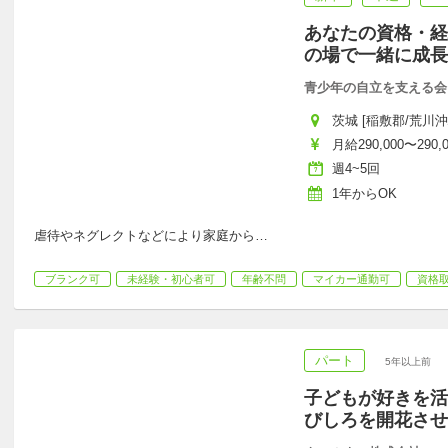
あなたの資格・経
の場で一緒に成長
青少年の自立を支える会
茨城 [稲敷郡/荒川沖駅
月給290,000〜290,
週4~5回
1年からOK
虐待やネグレクトなどにより家庭から
…
ブランク可
未経験・初心者可
年齢不問
マイカー通勤可
資格
パート
5年以上前
子どもが好きを活
びしろを開花させ