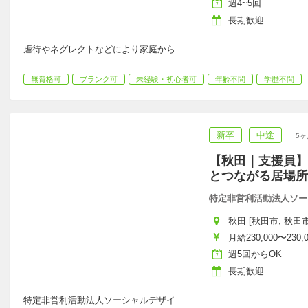
週4~5回
長期歓迎
虐待やネグレクトなどにより家庭から
…
無資格可
ブランク可
未経験・初心者可
年齢不問
学歴不問
新卒
中途
5ヶ
【秋田｜支援員】
とつながる居場所
特定非営利活動法人ソー
秋田 [秋田市, 秋田市
月給230,000〜230,
週5回からOK
長期歓迎
特定非営利活動法人ソーシャルデザイ
…