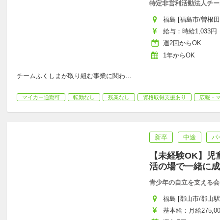
特定非営利活動法人チー
福島 [福島市/曽根田
給与：時給1,033円
週2回からOK
1年からOK
チームふくしまが取り組む事業に関わ
…
マイカー通勤可
転勤なし
残業なし
資格取得支援あり
広報・
新卒
中途
パ
【未経験OK】児
活の場で一緒に成
青少年の自立を支える会
福島 [郡山市/郡山駅 
基本給：月給275,000