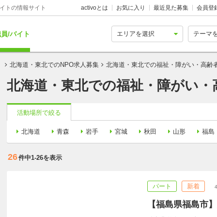
バイトの情報サイト
activoとは
お気に入り
最近見た募集
会員登
員/バイト
！
北海道・東北でのNPO求人募集
北海道・東北での福祉・障がい・高齢者
北海道・東北での福祉・障がい・
活動場所で絞る
北海道
青森
岩手
宮城
秋田
山形
福島
26
件中
1-26
を表示
パート
新着
【福島県福島市】