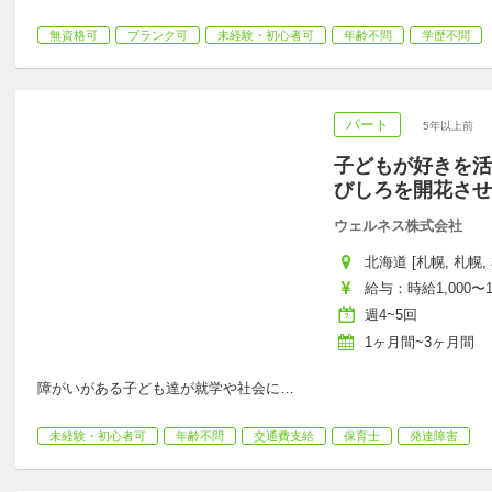
無資格可
ブランク可
未経験・初心者可
年齢不問
学歴不問
パート
5年以上前
子どもが好きを活
びしろを開花させ
ウェルネス株式会社
北海道 [札幌, 札幌, 
給与：時給1,000〜1
週4~5回
1ヶ月間~3ヶ月間
障がいがある子ども達が就学や社会に
…
未経験・初心者可
年齢不問
交通費支給
保育士
発達障害