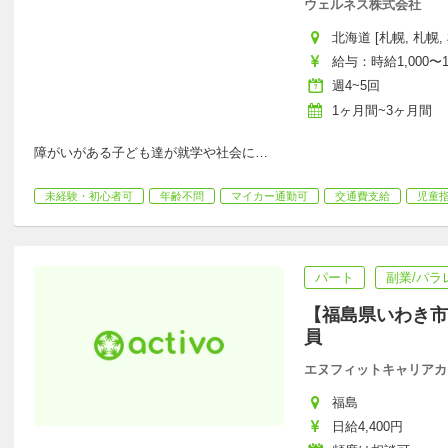
ウェルネス株式会社
北海道 [札幌, 札幌, 
給与：時給1,000〜1
週4~5回
1ヶ月間~3ヶ月間
障がいがある子ども達が就学や社会に
…
未経験・初心者可
年齢不問
マイカー通勤可
交通費支給
児童
パート
副業/パラ
【福島県いわき市
員
エヌフィットキャリアカ
福島
日給4,400円