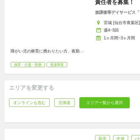
責任者を募集！
放課後等デイサービス「
宮城 [仙台市青葉区]
週4~5回
1ヶ月間~3ヶ月間
障がい児の療育に携わりたい方、夜勤
…
保育・介護・医療
発達障害
エリアを変更する
オンラインも含む
北海道
エリア一覧から選択
新卒
中途
パ