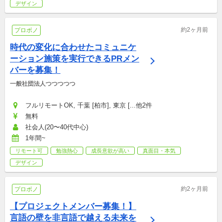
デザイン
約2ヶ月前
プロボノ
時代の変化に合わせたコミュニケ
ーション施策を実行できるPRメン
バーを募集！
一般社団法人つつつつつ
フルリモートOK, 千葉 [柏市], 東京 [...他2件
無料
社会人(20〜40代中心)
1年間~
リモート可
勉強熱心
成長意欲が高い
真面目・本気
デザイン
約2ヶ月前
プロボノ
【プロジェクトメンバー募集！】
言語の壁を非言語で越える未来を