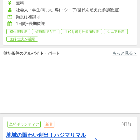
無料
社会人・学生(高, 大, 専)・シニア(世代を超えた参加歓迎)
頻度は相談可
1日間~長期歓迎
初心者歓迎
短時間でも可
世代を超えた参加歓迎
シニア歓迎
主婦/主夫が活躍
似た条件のアルバイト・パート
もっと見る＞
東京 [新宿区], 北海道 [札幌], 青森 ...他44件 株式会社明光みらい
不登校を新しい選択肢へ。明
光フリースクールの立ち上げ
メンバーを全国で募集！
新卒,中途
3日前
単発ボランティア
新着
地域の賑わい創出！ハジマリマル