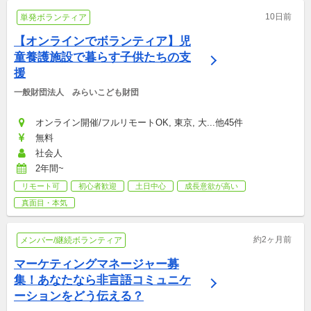
10日前
単発ボランティア
【オンラインでボランティア】児
童養護施設で暮らす子供たちの支
援
一般財団法人　みらいこども財団
オンライン開催/フルリモートOK, 東京, 大...他45件
無料
社会人
2年間~
リモート可
初心者歓迎
土日中心
成長意欲が高い
真面目・本気
約2ヶ月前
メンバー/継続ボランティア
マーケティングマネージャー募
集！あなたなら非言語コミュニケ
ーションをどう伝える？