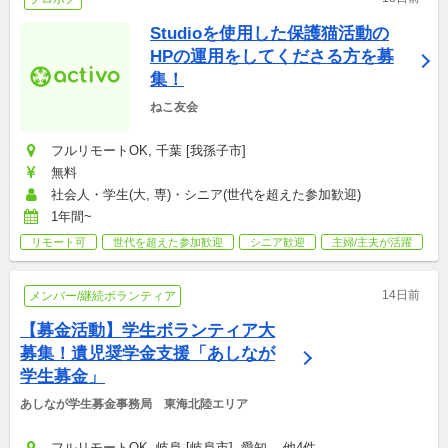
Studioを使用した保護猫活動の
HPの運用をしてくださる方を募
集！
ねこ友会
フルリモートOK, 千葉 [我孫子市]
無料
社会人・学生(大, 専)・シニア(世代を超えた参加歓迎)
1年間~
リモート可
世代を超えた参加歓迎
シニア歓迎
主婦/主夫が活躍
14日前
メンバー/継続ボランティア
【募金活動】学生ボランティア大
募集！遺児奨学金支援「あしなが
学生募金」
あしなが学生募金事務局　東海北陸エリア
フルリモートOK, 岐阜 [岐阜市], 愛知 ...他4件