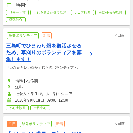
1年間~
リモート可
世代を超えた参加歓迎
シニア歓迎
主婦/主夫が活躍
勉強熱心
4日前
単発ボランティア
新着
三島町でひまわり畑を復活させる
ため、草刈りのボランティアを募
集します！
「いなかといいなか」むらのボランティア・マ
ッチング支援事務局
福島 [大沼郡]
無料
社会人・学生(高, 大, 専)・シニア
2026年9月6日(日) 09:00~12:00
初心者歓迎
土日中心
6日前
注目
単発ボランティア
新着