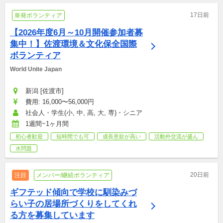
17日前
単発ボランティア
【2026年度6月～10月開催参加者募
集中！】佐渡環境＆文化保全国際
ボランティア
World Unite Japan
新潟 [佐渡市]
費用: 16,000〜56,000円
社会人・学生(小, 中, 高, 大, 専)・シニア
1週間~1ヶ月間
初心者歓迎
短時間でも可
成長意欲が高い
活動外交流が盛ん
水問題
20日前
注目
メンバー/継続ボランティア
ギフテッド傾向で学校に馴染みづ
らい子の居場所づくりをしてくれ
る方を募集しています