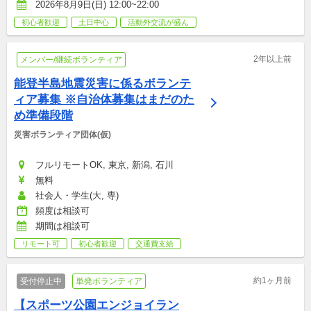
2026年8月9日(日) 12:00~22:00
初心者歓迎
土日中心
活動外交流が盛ん
2年以上前
メンバー/継続ボランティア
能登半島地震災害に係るボランテ
ィア募集 ※自治体募集はまだのた
め準備段階
災害ボランティア団体(仮)
フルリモートOK, 東京, 新潟, 石川
無料
社会人・学生(大, 専)
頻度は相談可
期間は相談可
リモート可
初心者歓迎
交通費支給
約1ヶ月前
受付停止中
単発ボランティア
【スポーツ公園エンジョイラン