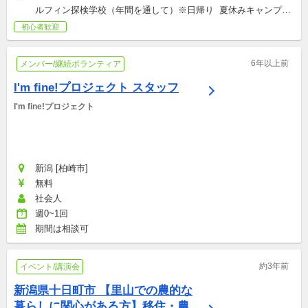
ルフィン探検学校（年間を通して）※日帰り  夏休みキャンプ（7
～８月） ※1泊～5泊程度 冬・春休みキャンプ（12月～4月） ※2
初心者歓迎
泊～5泊程度 週末スペシャルキャンプ（年間を通して）※1泊～2
泊  （面接・活動内容の説明） 都合の良い日時でzoomにておこ
6年以上前
メンバー/継続ボランティア
ないます  ＊担当者と日程調整の上、決定いたします  時間 
AM10：00～PM20：00の間 30分程度
I'm fine!プロジェクト スタッフ
I'm fine!プロジェクト
新潟 [柏崎市]
無料
社会人
週0~1回
期間は相談可
約3年前
イベント/講演会
新潟県十日町市 【里山での農的な
暮らしに関心がある方】移住・農