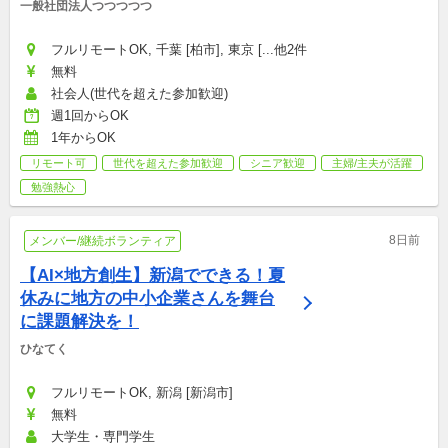
一般社団法人つつつつつ
フルリモートOK, 千葉 [柏市], 東京 [...他2件
無料
社会人(世代を超えた参加歓迎)
週1回からOK
1年からOK
リモート可
世代を超えた参加歓迎
シニア歓迎
主婦/主夫が活躍
勉強熱心
8日前
メンバー/継続ボランティア
【AI×地方創生】新潟でできる！夏
休みに地方の中小企業さんを舞台
に課題解決を！
ひなてく
フルリモートOK, 新潟 [新潟市]
無料
大学生・専門学生