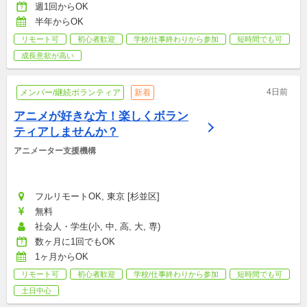
週1回からOK
半年からOK
リモート可
初心者歓迎
学校/仕事終わりから参加
短時間でも可
成長意欲が高い
4日前
メンバー/継続ボランティア
新着
アニメが好きな方！楽しくボラン
ティアしませんか？
アニメーター支援機構
フルリモートOK, 東京 [杉並区]
無料
社会人・学生(小, 中, 高, 大, 専)
数ヶ月に1回でもOK
1ヶ月からOK
リモート可
初心者歓迎
学校/仕事終わりから参加
短時間でも可
土日中心