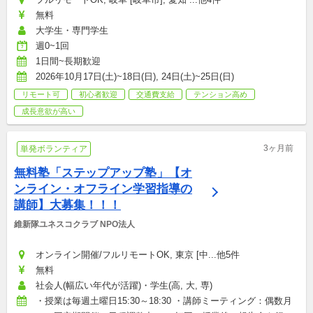
無料
大学生・専門学生
週0~1回
1日間~長期歓迎
2026年10月17日(土)~18日(日), 24日(土)~25日(日)
リモート可
初心者歓迎
交通費支給
テンション高め
成長意欲が高い
3ヶ月前
単発ボランティア
無料塾「ステップアップ塾」【オ
ンライン・オフライン学習指導の
講師】大募集！！！
維新隊ユネスコクラブ NPO法人
オンライン開催/フルリモートOK, 東京 [中...他5件
無料
社会人(幅広い年代が活躍)・学生(高, 大, 専)
・授業は毎週土曜日15:30～18:30 ・講師ミーティング：偶数月