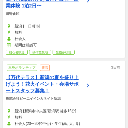
業体験 1泊2日〜
田野倉区
新潟 [十日町市]
無料
社会人
期間は相談可
初心者歓迎
耕作放棄地
生物多様性
3日前
単発ボランティア
新着
【万代テラス】新潟の夏を盛り上
げよう！花火イベント・会場サポ
ートスタッフ募集！
株式会社ピーエイインカネイト新潟
新潟 [新潟市中央区/新潟駅 徒歩15分]
無料
社会人(20〜30代中心)・学生(高, 大, 専)