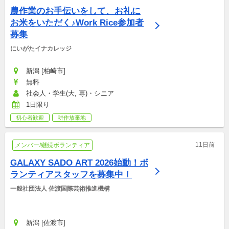
農作業のお手伝いをして、お礼に
お米をいただく♪Work Rice参加者
募集
にいがたイナカレッジ
新潟 [柏崎市]
無料
社会人・学生(大, 専)・シニア
1日限り
初心者歓迎
耕作放棄地
11日前
メンバー/継続ボランティア
GALAXY SADO ART 2026始動！ボ
ランティアスタッフを募集中！
一般社団法人 佐渡国際芸術推進機構
新潟 [佐渡市]