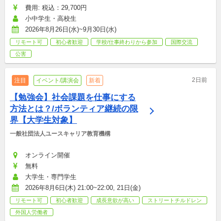
費用: 税込：29,700円
小中学生・高校生
2026年8月26日(水)~9月30日(水)
リモート可
初心者歓迎
学校/仕事終わりから参加
国際交流
公害
2日前
注目
イベント/講演会
新着
【勉強会】社会課題を仕事にする
方法とは？/ボランティア継続の限
界【大学生対象】
一般社団法人ユースキャリア教育機構
オンライン開催
無料
大学生・専門学生
2026年8月6日(木) 21:00~22:00, 21日(金)
リモート可
初心者歓迎
成長意欲が高い
ストリートチルドレン
外国人労働者