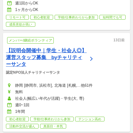
週1回からOK
1ヶ月からOK
リモート可
初心者歓迎
学校/仕事終わりから参加
短時間でも可
成長意欲が高い
13日前
メンバー/継続ボランティア
【説明会開催中｜学生・社会人◎】 
運営スタッフ募集　byチャリティ
ーサンタ
認定NPO法人チャリティーサンタ
静岡 [静岡市, 浜松市], 北海道 [札幌,...他61件
無料
社会人(幅広い年代が活躍)・学生(大, 専)
週0~1回
1年間
初心者歓迎
学校/仕事終わりから参加
テンション高め
活動外交流が盛ん
真面目・本気