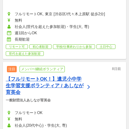
フルリモートOK, 東京 [渋谷区/代々木上原駅 徒歩2分]
無料
社会人(世代を超えた参加歓迎)・学生(大, 専)
週1回からOK
長期歓迎
リモート可
初心者歓迎
学校/仕事終わりから参加
土日中心
世代を超えた参加歓迎
8日前
注目
メンバー/継続ボランティア
【フルリモートOK！】遺児小中学
生学習支援ボランティア / あしなが
育英会
一般財団法人あしなが育英会
フルリモートOK
無料
社会人(20代中心)・学生(大, 専)