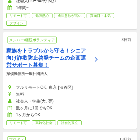
社会人(20〜40代中心)
1年間~
リモート可
勉強熱心
成長意欲が高い
真面目・本気
デザイン
8日前
メンバー/継続ボランティア
家族をトラブルから守る！シニア
向け詐欺防止啓発チームの企画運
営サポート募集！
探偵興信所一般社団法人
フルリモートOK, 東京 [渋谷区]
無料
社会人・学生(大, 専)
数ヶ月に1回でもOK
1ヶ月からOK
リモート可
高齢化社会
社会的孤立
13日前
プロボノ