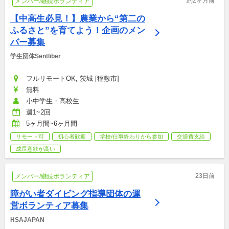
約2ヶ月前
メンバー/継続ボランティア
【中高生必見！】農業から“第二の
ふるさと”を育てよう！企画のメン
バー募集
学生団体Sentliber
フルリモートOK, 茨城 [稲敷市]
無料
小中学生・高校生
週1~2回
5ヶ月間~6ヶ月間
リモート可
初心者歓迎
学校/仕事終わりから参加
交通費支給
成長意欲が高い
23日前
メンバー/継続ボランティア
障がい者ダイビング指導団体の運
営ボランティア募集
HSAJAPAN