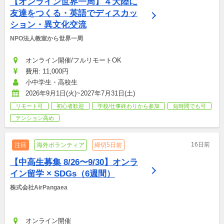
【オンライン世界一周】４大陸に
友達をつくる・英語でディスカッ
ション・異文化交流
NPO法人教室から世界一周
オンライン開催/フルリモートOK
費用: 11,000円
小中学生・高校生
2026年9月1日(火)~2027年7月31日(土)
リモート可
初心者歓迎
学校/仕事終わりから参加
短時間でも可
テンション高め
16日前
注目
海外ボランティア
締切5日前
【中高生募集 8/26〜9/30】オンラ
イン留学 × SDGs（6週間）
株式会社AirPangaea
オンライン開催