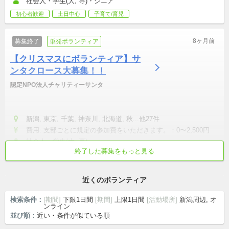
社会人・学生(大, 専)・シニア
初心者歓迎
土日中心
子育て/育児
8ヶ月前
募集終了
単発ボランティア
【クリスマスにボランティア】サ
ンタクロース大募集！！
認定NPO法人チャリティーサンタ
新潟, 東京, 千葉, 神奈川, 北海道, 秋...他27件
費用: 支部ごとに規定の参加費をいただきます。：0〜2,500円
社会人・学生(大, 専)
終了した募集をもっと見る
初心者歓迎
テンション高め
成長意欲が高い
真面目・本気
平和
近くのボランティア
検索条件：
[期間]
下限1日間
[期間]
上限1日間
[活動場所]
新潟周辺, オ
ンライン
並び順：
近い・条件が似ている順