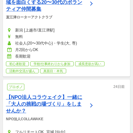
域を面白くする20〜30代のボラン
ティア仲間募集
直江津ローターアクトクラブ
新潟 [上越市/直江津駅]
無料
社会人(20〜30代中心)・学生(大, 専)
月2回からOK
長期歓迎
初心者歓迎
学校/仕事終わりから参加
成長意欲が高い
活動外交流が盛ん
真面目・本気
24日前
プロボノ
【NPO法人コラウェイク】一緒に
「大人の挑戦の場づくり」をしま
せんか？
NPO法人COLLAWAKE
フルリモートOK, 宮城 [仙台]