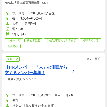
NPO法人日本教育再興連盟(ROJE)
フルリモートOK, 東京 [渋谷区]
費用: 3,000〜6,000円
大学生・専門学生
週2~3回
1年からOK
リモート可
初心者歓迎
学校/仕事終わりから参加
短時間でも可
勉強熱心
約2ヶ月前
プロボノ
【HRメンバー】「人」の側面から
支えるメンバー募集！
一般社団法人つつつつつ
フルリモートOK, 千葉 [柏市], 東京 [...他2件
無料
社会人(世代を超えた参加歓迎)