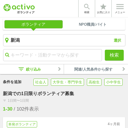


star
検索
お気に入り
メニュー
ボランティア
NPO職員/バイト
選択
検索
filter_list
絞り込み
関連/人気条件から探す
条件を追加
社会人
大学生・専門学生
高校生
小中学生
新潟での1日限りボランティア募集
1日間〜1日間
filter_list
1-30
/
102
件表示
4ヶ月前
単発ボランティア