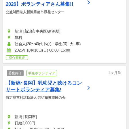
2026】ボランティアさん募集!!
公益財団法人新潟県都市緑花センター
新潟 [新潟市中央区/新潟駅]
無料
社会人(20〜40代中心)・学生(高, 大, 専)
2026年10月18日(日) 08:00~16:00
初心者歓迎
4ヶ月前
募集終了
単発ボランティア
【新潟･長岡】乳幼児と聴けるコン
サートボランティア募集!
特定非営利活動法人 芸術振興市民の会
新潟 [長岡市]
日給2,000円