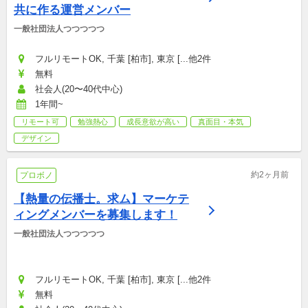
共に作る運営メンバー
一般社団法人つつつつつ
フルリモートOK, 千葉 [柏市], 東京 [...他2件
無料
社会人(20〜40代中心)
1年間~
リモート可
勉強熱心
成長意欲が高い
真面目・本気
デザイン
約2ヶ月前
プロボノ
【熱量の伝播士。求ム】マーケテ
ィングメンバーを募集します！
一般社団法人つつつつつ
フルリモートOK, 千葉 [柏市], 東京 [...他2件
無料