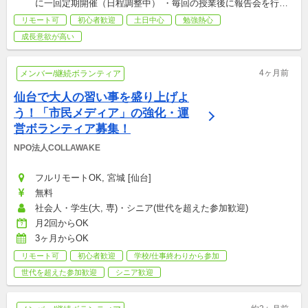
に一回定期開催（日程調整中） ・毎回の授業後に報告会を行っ
ています。 ☆毎週の参加が必須というわけではありません☆ 
リモート可
初心者歓迎
土日中心
勉強熱心
★1、2回だけの参加は受け付けておりません★
成長意欲が高い
4ヶ月前
メンバー/継続ボランティア
仙台で大人の習い事を盛り上げよ
う！「市民メディア」の強化・運
営ボランティア募集！
NPO法人COLLAWAKE
フルリモートOK, 宮城 [仙台]
無料
社会人・学生(大, 専)・シニア(世代を超えた参加歓迎)
月2回からOK
3ヶ月からOK
リモート可
初心者歓迎
学校/仕事終わりから参加
世代を超えた参加歓迎
シニア歓迎