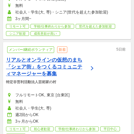
無料
社会人・学生(大, 専)・シニア(世代を超えた参加歓迎)
3ヶ月間~
リモート可
学校/仕事終わりから参加
世代を超えた参加歓迎
シニア歓迎
成長意欲が高い
5日前
メンバー/継続ボランティア
新着
リアルとオンラインの仮想のまち
「シェア街」をつくるコミュニテ
ィマネージャーを募集
特定非営利活動法人芸術家の村
フルリモートOK, 東京 [台東区]
無料
社会人・学生(大, 専)
週2回からOK
3ヶ月からOK
リモート可
初心者歓迎
学校/仕事終わりから参加
平日中心