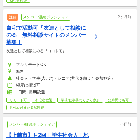
初心者歓迎
2ヶ月前
注目
メンバー/継続ボランティア
自宅で活動可「友達として相談に
のる」無料相談サイトのメンバー
募集！
友達として相談にのる『ココトモ』
フルリモートOK
無料
社会人・学生(大, 専)・シニア(世代を超えた参加歓迎)
頻度は相談可
1日間~長期歓迎
リモート可
初心者歓迎
学校/仕事終わりから参加
短時間でも可
世代を超えた参加歓迎
28日前
メンバー/継続ボランティア
【上越市】月2回｜学生社会人｜地