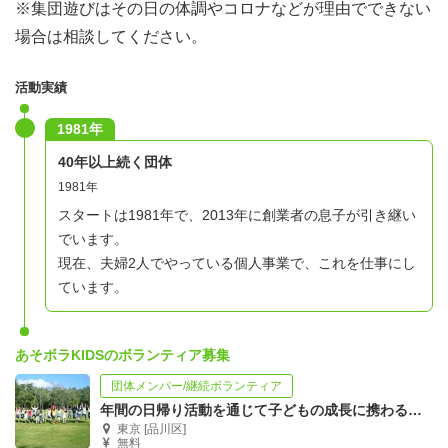
※集団遊びはその日の体調やコロナなどが理由でできない
子どもキャンプのボランティアって何をするの？
場合は相談してください。
各団体で共通する活動形態などをお話しします。
活動実績
②各団体のご紹介
1981年
各団体の活動の様子や一緒に活動する仲間の雰囲気などを
40年以上続く団体
お話しします。
1981年
はじめての方でもわかりやすく説明します！
スタートは1981年で、2013年に創業者の息子が引き継い
でいます。
③質問コーナー
現在、夫婦2人でやっている個人事業で、これを仕事にし
３団体の話を聞くと、「ここの団体はこう言ってたけど、
ています。
そっちの団体は？」
と聞きたいことが湧いてくるはず！疑問もまとめて解消し
あそボラKIDSのボランティア募集
ましょう！
団体メンバー/継続ボランティア
年間の日帰り活動を通じて子どもの成長に携わる引率ボランティアを募集！
④気になる団体で交流会
東京 [品川区]
無料
参加団体の中から、気になる団体の部屋（オンライン上）