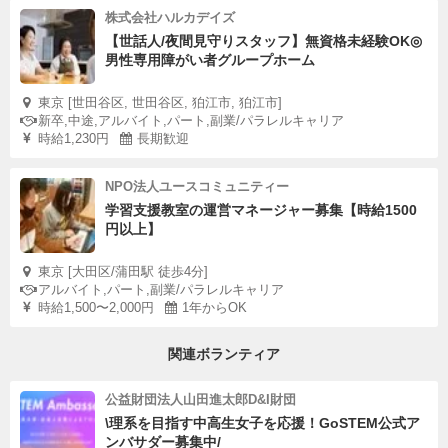
株式会社ハルカデイズ
【世話人/夜間見守りスタッフ】無資格未経験OK◎
男性専用障がい者グループホーム
東京 [世田谷区, 世田谷区, 狛江市, 狛江市]
新卒,中途,アルバイト,パート,副業/パラレルキャリア
時給1,230円
長期歓迎
NPO法人ユースコミュニティー
学習支援教室の運営マネージャー募集【時給1500
円以上】
東京 [大田区/蒲田駅 徒歩4分]
アルバイト,パート,副業/パラレルキャリア
時給1,500〜2,000円
1年からOK
関連ボランティア
公益財団法人山田進太郎D&I財団
\理系を目指す中高生女子を応援！GoSTEM公式ア
ンバサダー募集中/