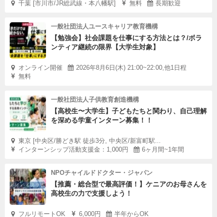
千葉 [市川市/JR総武線・本八幡駅]
無料
長期歓迎
一般社団法人ユースキャリア教育機構
【勉強会】社会課題を仕事にする方法とは？/ボラ
ンティア継続の限界【大学生対象】
オンライン開催
2026年8月6日(木) 21:00~22:00,他1日程
無料
一般社団法人子供教育創造機構
【高校生〜大学生】子どもたちと関わり、自己理解
を深める学童インターン募集！！
東京 [中央区/勝どき駅 徒歩3分, 中央区/新富町駅...
インターンシップ活動支援金：1,000円
6ヶ月間~1年間
NPOチャイルドドクター・ジャパン
【推薦・総合型で最高評価！】ケニアのお母さんを
高校生の力で支援しよう！
フルリモートOK
6,000円
半年からOK