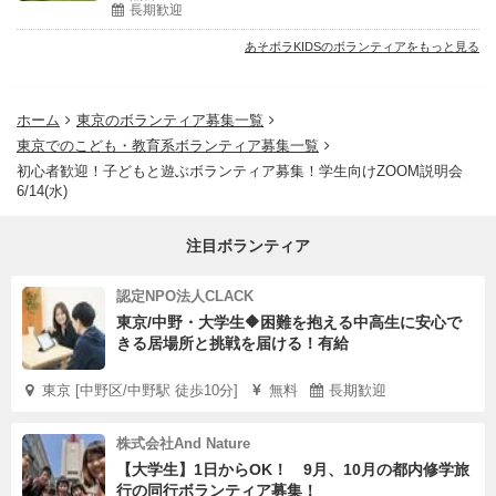
長期歓迎
に参加して、
あそボラKIDSのボランティアをもっと見る
もっと話を聞いたり、お話ししたりして、その団体雰囲気
を掴みましょう！
ホーム
東京のボランティア募集一覧
東京でのこども・教育系ボランティア募集一覧
初心者歓迎！子どもと遊ぶボランティア募集！学生向けZOOM説明会
6/14(水)
注目ボランティア
認定NPO法人CLACK
東京/中野・大学生🔶困難を抱える中高生に安心で
きる居場所と挑戦を届ける！有給
東京 [中野区/中野駅 徒歩10分]
無料
長期歓迎
株式会社And Nature
【大学生】1日からOK！ 9月、10月の都内修学旅
行の同行ボランティア募集！