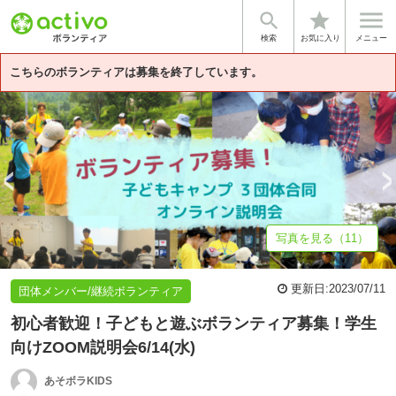


star
基本情報
募集詳細
体験談・雰囲気
団体情報
検索
お気に入り
メニュー
こちらのボランティアは募集を終了しています。
写真を見る（11）
更新日:
2023/07/11
団体メンバー/継続ボランティア
初心者歓迎！子どもと遊ぶボランティア募集！学生
向けZOOM説明会6/14(水)
あそボラKIDS