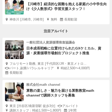
【川崎市】経済的な困難を抱える家庭の小中学生向
け《少人数形式》学習支援スタッフ！
神奈川 [川崎市, 川崎市]
無料
長期歓迎
注目アルバイト
一般社団法人資源循環推進協議会
日本成長戦略に位置付けられたGXケミカル、資
源・炭素循環市場創出プロジェクト推進
フルリモート勤務, 東京 [千代田区/JR・東京メトロ...
パート,副業/パラレルキャリア
時給2,500〜4,000円
長期歓迎
株式会社math channel
算数の楽しさ・魅力を届ける算数教室math
channelで講師スタッフを募集
東京 [渋谷区/南新宿駅 徒歩3分]
アルバイト
講師スタッフ：時給1,500〜1,800円
1年間