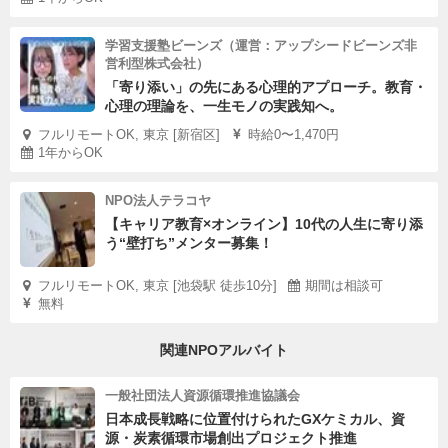
学習支援塾ビーンズ（運営：アップシードビーンズ非
営利型株式会社）
「寄り添い」の先にある心理的アプローチ。教育・
心理の理論を、一生モノの実践知へ。
フルリモートOK, 東京 [新宿区]
時給0〜1,470円
1年からOK
NPO法人テラコヤ
【キャリア教育×オンライン】10代の人生に寄り添
う“壁打ち”メンター募集！
フルリモートOK, 東京 [池袋駅 徒歩10分]
期間は相談可
無料
関連NPOアルバイト
一般社団法人資源循環推進協議会
日本成長戦略に位置付けられたGXケミカル、資
源・炭素循環市場創出プロジェクト推進