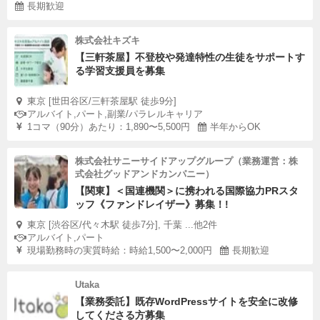
長期歓迎
株式会社キズキ
【三軒茶屋】不登校や発達特性の生徒をサポートす
る学習支援員を募集
東京 [世田谷区/三軒茶屋駅 徒歩9分]
アルバイト,パート,副業/パラレルキャリア
1コマ（90分）あたり：1,890〜5,500円
半年からOK
株式会社サニーサイドアップグループ（業務運営：株
式会社グッドアンドカンパニー）
【関東】＜国連機関＞に携われる国際協力PRスタ
ッフ《ファンドレイザー》募集！!
東京 [渋谷区/代々木駅 徒歩7分], 千葉 ...他2件
アルバイト,パート
現場勤務時の実質時給：時給1,500〜2,000円
長期歓迎
Utaka
【業務委託】既存WordPressサイトを安全に改修
してくださる方募集