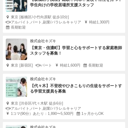
学生向けの学校居場所支援スタッフ
東京 [板橋区/小竹向原駅 徒歩10分]
アルバイト,パート,副業/パラレルキャリア
時給1,300円
長期歓迎
株式会社キズキ
【東京・信濃町】学習と心をサポートする家庭教師
スタッフを募集！
東京 [新宿区]
パート
時給1,600円
長期歓迎
株式会社キズキ
【代々木】不登校やひきこもりの生徒をサポートす
る学習支援員を募集
東京 [渋谷区/代々木駅 徒歩6分]
アルバイト,パート,副業/パラレルキャリア
1コマ(90分）あたり：1,890〜5,500円
1ヶ月からOK
株式会社キズキ