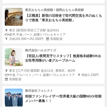
東京おもちゃ美術館 / 福岡おもちゃ美術館
【正職員】新宿の旧校舎で世代間交流を木のぬくも
りで推進「東京おもちゃ美術館」
東京 [新宿区/四谷三丁目駅 徒歩6分]
新卒,中途,パート,副業/パラレルキャリア
月給241,000〜251,000円
長期歓迎
株式会社ハルカデイズ
【世話人/夜間見守りスタッフ】無資格未経験OK◎
女性専用障がい者グループホーム
東京 [江戸川区/葛西駅 徒歩11分, 豊島区...他2件
中途,アルバイト,パート,副業/パラレルキャリア
時給1,230円
長期歓迎
株式会社フォレスト
街頭ファンドレイザー/世界最大級の国際NGO/初期
メンバー募集！！