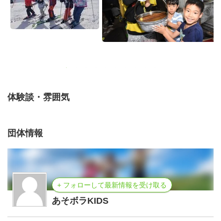
2022年6月14日(水) 21:00〜
・所要時間は60分から90分の予定です。
・Zoom中はなるべく画面をオンにしてください。
【対象】
・子どもキャンプ、野外遊びなどの子どもと関わるボラン
ティアに興味のある大学生・短大生・専門生
体験談・雰囲気
【参加費】
団体情報
無料
【開催場所】
オンライン会議アプリケーション「ZOOM」を使用して開
+ フォローして最新情報を受け取る
催します。
あそボラKIDS