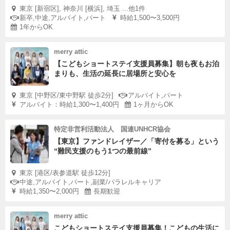
東京 [新宿区], 神奈川 [横浜], 埼玉 ...他1件
新卒,中途,アルバイト,パート
時給1,500〜3,500円
1年からOK
merry attic
【こどもショートステイ支援員募集】朝も夜もお泊
まりも、生活の延長に居場所と安心を
東京 [中野区/東中野駅 徒歩2分]
アルバイト,パート
アルバイト：時給1,300〜1,400円
1ヶ月からOK
特定非営利活動法人 国連UNHCR協会
【東京】ファンドレイザー／「寄付を募る」という
“難民支援のもう1つの最前線”
東京 [港区/表参道駅 徒歩12分]
中途,アルバイト,パート,副業/パラレルキャリア
時給1,350〜2,000円
長期歓迎
merry attic
こどもショートステイ支援員募集！こどもの生活に