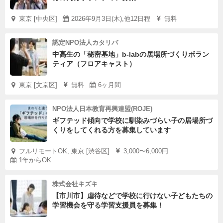
東京 [中央区]
2026年9月3日(木),他12日程
無料
認定NPO法人カタリバ
中高生の「秘密基地」b-labの居場所づくりボラン
ティア（フロアキャスト）
東京 [文京区]
無料
6ヶ月間
NPO法人日本教育再興連盟(ROJE)
ギフテッド傾向で学校に馴染みづらい子の居場所づ
くりをしてくれる方を募集しています
フルリモートOK, 東京 [渋谷区]
3,000〜6,000円
1年からOK
株式会社キズキ
【市川市】虐待などで学校に行けない子どもたちの
学習機会を守る学習支援員を募集！