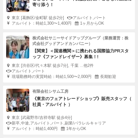
寄り添う！
東京 [葛飾区/金町駅 徒歩2分]
アルバイト,パート
アルバイト：時給1,300〜1,400円
1ヶ月からOK
株式会社サニーサイドアップグループ（業務運営：株
式会社グッドアンドカンパニー）
【関東】＜国連機関＞に携われる国際協力PRスタ
ッフ《ファンドレイザー》募集！!
東京 [渋谷区/代々木駅 徒歩7分], 千葉 ...他2件
アルバイト,パート
現場勤務時の実質時給：時給1,500〜2,000円
長期歓迎
有限会社シサム工房
《東京のフェアトレードショップ》販売スタッフ（
社員・アルバイト ）
東京 [武蔵野市/吉祥寺駅 徒歩4分]
新卒,中途,アルバイト,パート,副業/パラレルキャリア
アルバイト：時給1,400円
1年からOK