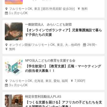
フルリモートOK, 東京 [港区/外苑前駅 徒歩3分]
無料
1ヶ月からOK
一般財団法人 みらいこども財団
【オンラインでボランティア】児童養護施設で暮ら
す子供たちの支援
オンライン開催/フルリモートOK, 東京, 大...他45件
2年間~
無料
NPO法人こどもの教育を支援する会
【学生歓迎!!】【教育支援】広報・マーケティング
の担当者大募集！！
フルリモートOK, 北海道, 東京, 愛知, 福岡
7,000円
3ヶ月からOK
特定非営利活動法人PLAS
【つくる支援を届ける】アフリカの子どもたちを支
える国際協力インターン募集！