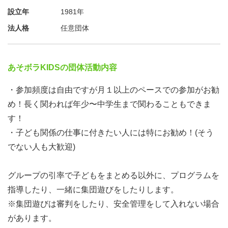
設立年
1981年
【参加団体】
『トムソーヤクラブ』
法人格
任意団体
東京を拠点に夏休み、冬休み、春休みに山梨、長野などで
子どもキャンプ、スキーキャンプなどを実施。
あそボラKIDSの団体活動内容
『子ども自然体験村』
・参加頻度は自由ですが月１以上のペースでの参加がお勧
新潟県を拠点に夏休み・冬休みに子どもキャンプ、スキー
め！長く関われば年少〜中学生まで関わることもできま
キャンプなどを実施。
す！
・子ども関係の仕事に付きたい人には特にお勧め！(そう
『あそボラkids』
でない人も大歓迎)
東京を拠点に日帰りの外遊びイベント、キャンプなどを開
催。
グループの引率で子どもをまとめる以外に、プログラムを
指導したり、一緒に集団遊びをしたりします。
※集団遊びは審判をしたり、安全管理をして入れない場合
【説明会のプログラム】
があります。
①はじめに