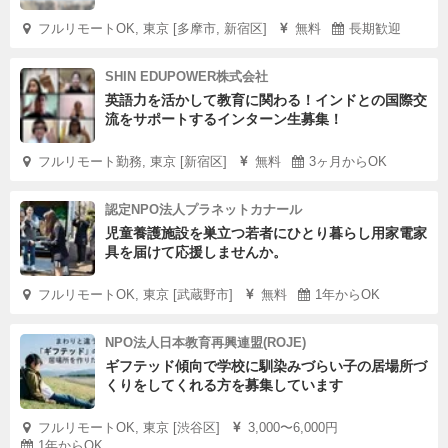
フルリモートOK, 東京 [多摩市, 新宿区]
無料
長期歓迎
SHIN EDUPOWER株式会社
英語力を活かして教育に関わる！インドとの国際交
流をサポートするインターン生募集！
フルリモート勤務, 東京 [新宿区]
無料
3ヶ月からOK
認定NPO法人プラネットカナール
児童養護施設を巣立つ若者にひとり暮らし用家電家
具を届けて応援しませんか。
フルリモートOK, 東京 [武蔵野市]
無料
1年からOK
NPO法人日本教育再興連盟(ROJE)
ギフテッド傾向で学校に馴染みづらい子の居場所づ
くりをしてくれる方を募集しています
フルリモートOK, 東京 [渋谷区]
3,000〜6,000円
1年からOK