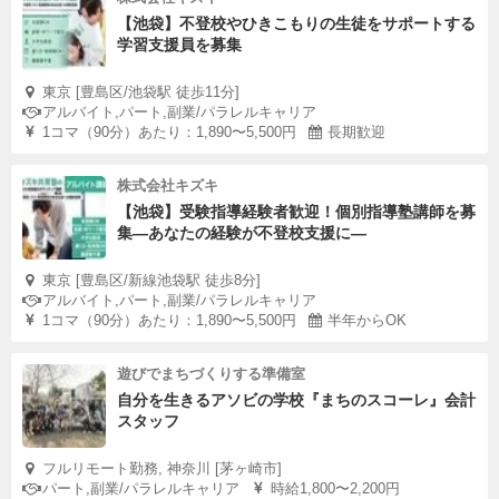
【池袋】不登校やひきこもりの生徒をサポートする
学習支援員を募集
東京 [豊島区/池袋駅 徒歩11分]
アルバイト,パート,副業/パラレルキャリア
1コマ（90分）あたり：1,890〜5,500円
長期歓迎
株式会社キズキ
【池袋】受験指導経験者歓迎！個別指導塾講師を募
集—あなたの経験が不登校支援に―
東京 [豊島区/新線池袋駅 徒歩8分]
アルバイト,パート,副業/パラレルキャリア
1コマ（90分）あたり：1,890〜5,500円
半年からOK
遊びでまちづくりする準備室
自分を生きるアソビの学校『まちのスコーレ』会計
スタッフ
フルリモート勤務, 神奈川 [茅ヶ崎市]
パート,副業/パラレルキャリア
時給1,800〜2,200円