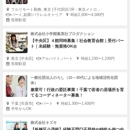
フルリモート勤務, 東京 [千代田区/JR・東京メトロ...
パート,副業/パラレルキャリア
時給2,500〜4,000円
長期歓迎
株式会社小学館集英社プロダクション
【中央区】４館同時募集！社会教育会館｜受付パー
ト｜未経験・無資格OK◎
東京 [中央区]
アルバイト,パート
時給1,230〜1,230円
長期歓迎
一般社団法人のろし（10～40代による地域活性化団
体）
兼業可！行政の委託事業！千葉で若者の居場所を育
てるコーディネーター募集！
千葉 [市原市]
パート
時給1,300〜1,600円
半年からOK
株式会社キズキ
【板橋区小茂根】経験不問◎不登校や特性を持つ中