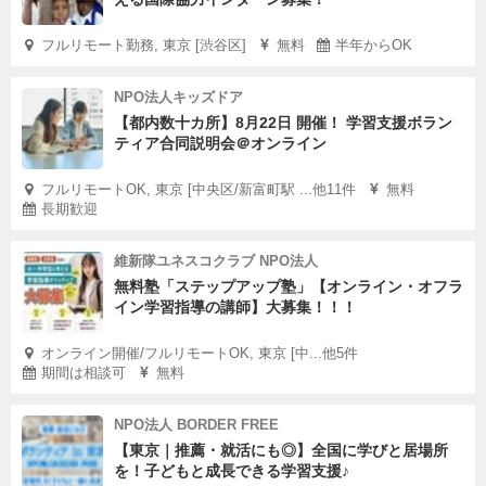
フルリモート勤務, 東京 [渋谷区]
無料
半年からOK
NPO法人キッズドア
【都内数十カ所】8月22日 開催！ 学習支援ボラン
ティア合同説明会＠オンライン
フルリモートOK, 東京 [中央区/新富町駅 ...他11件
無料
長期歓迎
維新隊ユネスコクラブ NPO法人
無料塾「ステップアップ塾」【オンライン・オフラ
イン学習指導の講師】大募集！！！
オンライン開催/フルリモートOK, 東京 [中...他5件
期間は相談可
無料
NPO法人 BORDER FREE
【東京｜推薦・就活にも◎】全国に学びと居場所
を！子どもと成長できる学習支援♪