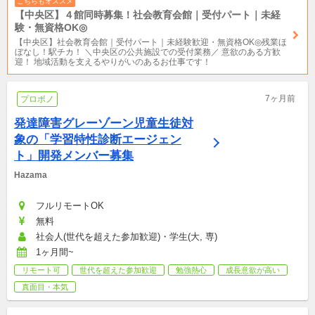
こちらもオススメ
【中央区】４館同時募集！社会教育会館｜受付パート｜未経
験・無資格OK◎
【中央区】社会教育会館｜受付パート｜未経験歓迎・無資格OK◎残業ほ
ぼなし！駅チカ！ ＼中央区の公共施設での受付業務／ 意欲のある方歓
迎！ 地域活動を支えるやりがいのあるお仕事です！
7ヶ月前
プロボノ
発達障害グレーゾーン児童生徒対
象の「学習特性診断エージェン
ト」開発メンバー募集
Hazama
フルリモートOK
無料
社会人(世代を超えた参加歓迎)・学生(大, 専)
1ヶ月間~
リモート可
世代を超えた参加歓迎
勉強熱心
成長意欲が高い
真面目・本気