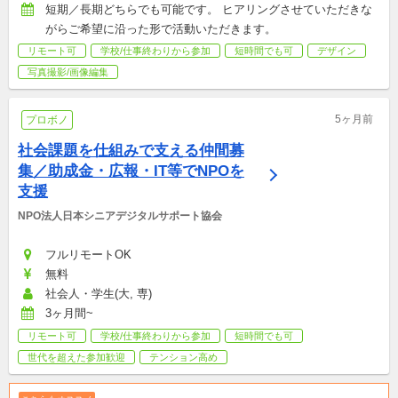
短期／長期どちらでも可能です。 ヒアリングさせていただきな
がらご希望に沿った形で活動いただきます。
リモート可
学校/仕事終わりから参加
短時間でも可
デザイン
写真撮影/画像編集
5ヶ月前
プロボノ
社会課題を仕組みで支える仲間募
集／助成金・広報・IT等でNPOを
支援
NPO法人日本シニアデジタルサポート協会
フルリモートOK
無料
社会人・学生(大, 専)
3ヶ月間~
リモート可
学校/仕事終わりから参加
短時間でも可
世代を超えた参加歓迎
テンション高め