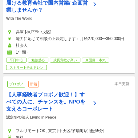
届ける教育会社で国内営業/ 企画営
業しませんか？
With The World
兵庫 [神戸市中央区]
能力に応じて相談の上決定します：月給270,000〜350,000円
社会人
1年間~
平日中心
勉強熱心
成長意欲が高い
真面目・本気
ストリートチルドレン
本日更新
プロボノ
新着
【人事経験者プロボノ歓迎！】す
べての人に、チャンスを。NPOを
支えるコーポレート
認定NPO法人 Living in Peace
フルリモートOK, 東京 [中央区/茅場町駅 徒歩5分]
無料