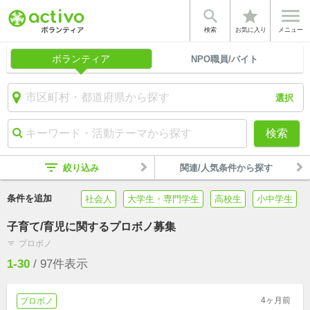


star
検索
お気に入り
メニュー
ボランティア
NPO職員/バイト
選択
検索
filter_list
絞り込み
関連/人気条件から探す
条件を追加
社会人
大学生・専門学生
高校生
小中学生
子育て/育児に関するプロボノ募集
プロボノ
filter_list
1-30
/
97
件表示
4ヶ月前
プロボノ