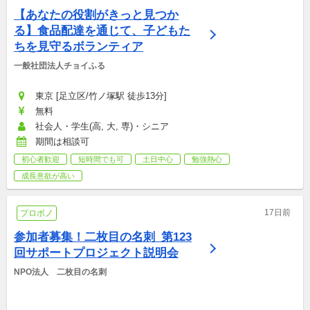
【あなたの役割がきっと見つか
る】食品配達を通じて、子どもた
ちを見守るボランティア
一般社団法人チョイふる
東京 [足立区/竹ノ塚駅 徒歩13分]
無料
社会人・学生(高, 大, 専)・シニア
期間は相談可
初心者歓迎
短時間でも可
土日中心
勉強熱心
成長意欲が高い
17日前
プロボノ
参加者募集！二枚目の名刺_第123
回サポートプロジェクト説明会
NPO法人　二枚目の名刺