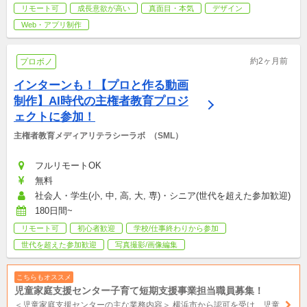
リモート可
成長意欲が高い
真面目・本気
デザイン
Web・アプリ制作
約2ヶ月前
プロボノ
インターンも！【プロと作る動画
制作】AI時代の主権者教育プロジ
ェクトに参加！
主権者教育メディアリテラシーラボ  （SML）
フルリモートOK
無料
社会人・学生(小, 中, 高, 大, 専)・シニア(世代を超えた参加歓迎)
180日間~
リモート可
初心者歓迎
学校/仕事終わりから参加
世代を超えた参加歓迎
写真撮影/画像編集
こちらもオススメ
児童家庭支援センター子育て短期支援事業担当職員募集！
＜児童家庭支援センターの主な業務内容＞ 横浜市から認可を受け、児童