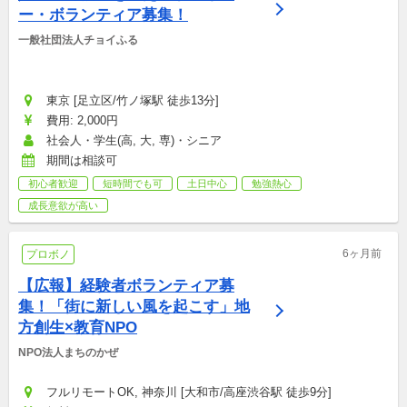
ー・ボランティア募集！
一般社団法人チョイふる
東京 [足立区/竹ノ塚駅 徒歩13分]
費用: 2,000円
社会人・学生(高, 大, 専)・シニア
期間は相談可
初心者歓迎
短時間でも可
土日中心
勉強熱心
成長意欲が高い
6ヶ月前
プロボノ
【広報】経験者ボランティア募
集！「街に新しい風を起こす」地
方創生×教育NPO
NPO法人まちのかぜ
フルリモートOK, 神奈川 [大和市/高座渋谷駅 徒歩9分]