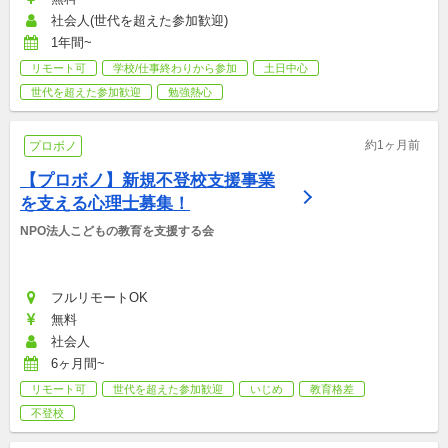
社会人(世代を超えた参加歓迎)
1年間~
リモート可
学校/仕事終わりから参加
土日中心
世代を超えた参加歓迎
勉強熱心
約1ヶ月前
プロボノ
【プロボノ】新規不登校支援事業
を支える心理士募集！
NPO法人こどもの教育を支援する会
フルリモートOK
無料
社会人
6ヶ月間~
リモート可
世代を超えた参加歓迎
いじめ
教育格差
不登校