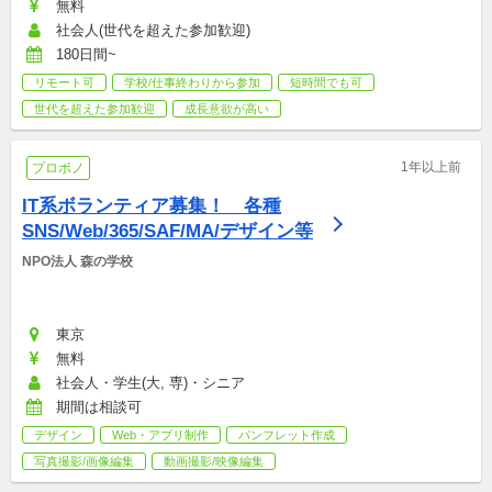
無料
社会人(世代を超えた参加歓迎)
180日間~
リモート可
学校/仕事終わりから参加
短時間でも可
世代を超えた参加歓迎
成長意欲が高い
1年以上前
プロボノ
IT系ボランティア募集！　各種
SNS/Web/365/SAF/MA/デザイン等
NPO法人 森の学校
東京
無料
社会人・学生(大, 専)・シニア
期間は相談可
デザイン
Web・アプリ制作
パンフレット作成
写真撮影/画像編集
動画撮影/映像編集