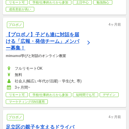
リモート可
学校/仕事終わりから参加
土日中心
勉強熱心
成長意欲が高い
4ヶ月前
プロボノ
【プロボノ】子ども達に対話を届
ける「広報・発信チーム」メンバ
ー募集！
mimamo/学びと対話のオンライン教室
フルリモートOK
無料
社会人(幅広い年代が活躍)・学生(大, 専)
3ヶ月間~
リモート可
学校/仕事終わりから参加
短時間でも可
デザイン
マーケティング/SNS運用
4ヶ月前
プロボノ
足立区の親子を支えるドライバ