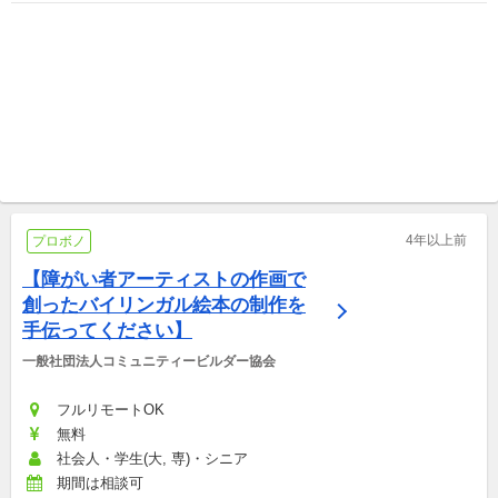
フルリモートOK NPO法人 二枚目の名刺
フルリモートOK With The World
参加者募集！二枚目の名刺_第
【ウェブエンジニア募集】世
123回サポートプロジェクト説
界各地の学校を繋ぐプラット
明会
プロボノ
フォームを構築！！
プロボノ
4年以上前
プロボノ
【障がい者アーティストの作画で
創ったバイリンガル絵本の制作を
手伝ってください】
一般社団法人コミュニティービルダー協会
フルリモートOK
無料
社会人・学生(大, 専)・シニア
期間は相談可