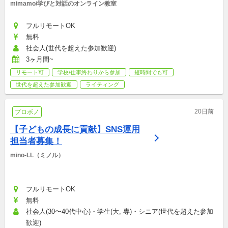
mimamo/学びと対話のオンライン教室
フルリモートOK
無料
社会人(世代を超えた参加歓迎)
3ヶ月間~
リモート可
学校/仕事終わりから参加
短時間でも可
世代を超えた参加歓迎
ライティング
20日前
プロボノ
【子どもの成長に貢献】SNS運用
担当者募集！
mino-LL（ミノル）
フルリモートOK
無料
社会人(30〜40代中心)・学生(大, 専)・シニア(世代を超えた参加
歓迎)