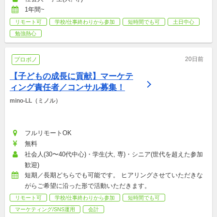
1年間~
リモート可
学校/仕事終わりから参加
短時間でも可
土日中心
勉強熱心
20日前
プロボノ
【子どもの成長に貢献】マーケテ
ィング責任者／コンサル募集！
mino-LL（ミノル）
フルリモートOK
無料
社会人(30〜40代中心)・学生(大, 専)・シニア(世代を超えた参加
歓迎)
短期／長期どちらでも可能です。 ヒアリングさせていただきな
がらご希望に沿った形で活動いただきます。
リモート可
学校/仕事終わりから参加
短時間でも可
マーケティング/SNS運用
会計