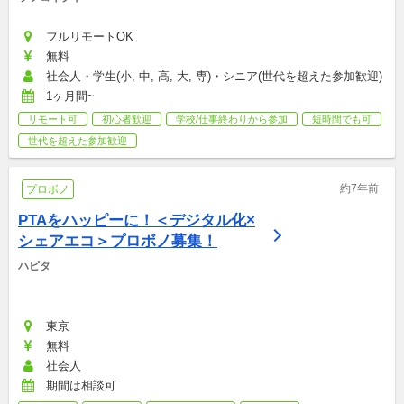
フルリモートOK
無料
社会人・学生(小, 中, 高, 大, 専)・シニア(世代を超えた参加歓迎)
1ヶ月間~
リモート可
初心者歓迎
学校/仕事終わりから参加
短時間でも可
世代を超えた参加歓迎
約7年前
プロボノ
PTAをハッピーに！＜デジタル化×
シェアエコ＞プロボノ募集！
ハピタ
東京
無料
社会人
期間は相談可