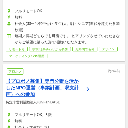
フルリモートOK
無料
社会人(30〜40代中心)・学生(大, 専)・シニア(世代を超えた参加
歓迎)
短期／長期どちらでも可能です。 ヒアリングさせていただきな
がらご希望に沿った形で活動いただきます。
リモート可
学校/仕事終わりから参加
短時間でも可
デザイン
マーケティング/SNS運用
約2年前
プロボノ
【プロボノ募集】専門分野を活か
したNPO運営（事業計画、収支計
画）への参加
特定非営利活動法人Fun Fan BASE
フルリモートOK, 大阪
無料
社会人・学生(大, 専)