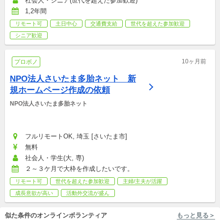
社会人・シニア(世代を超えた参加歓迎)
1,2年間
リモート可
土日中心
交通費支給
世代を超えた参加歓迎
シニア歓迎
10ヶ月前
プロボノ
NPO法人さいたま多胎ネット　新
規ホームページ作成の依頼
NPO法人さいたま多胎ネット
フルリモートOK, 埼玉 [さいたま市]
無料
社会人・学生(大, 専)
２～３ケ月で大枠を作成したいです。
リモート可
世代を超えた参加歓迎
主婦/主夫が活躍
成長意欲が高い
活動外交流が盛ん
似た条件のオンラインボランティア
もっと見る＞