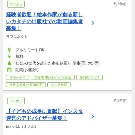
約1年前
プロボノ
経験者歓迎！絵本作家が創る新し
いカタチの出版社での動画編集者
募集！
ラフコネクト
フルリモートOK
無料
社会人(世代を超えた参加歓迎)・学生(高, 大, 専)
期間は相談可
リモート可
学校/仕事終わりから参加
短時間でも可
世代を超えた参加歓迎
シニア歓迎
約1年前
プロボノ
【子どもの成長に貢献】インスタ
運営のアドバイザー募集！
mino-LL（ミノル）