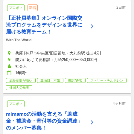
2日前
プロボノ
新着
【正社員募集】オンライン国際交
流プログラムをデザイン＆世界に
届ける教育チーム！
With The World
兵庫 [神戸市中央区/旧居留地・大丸前駅 徒歩4分]
能力に応じて要相談：月給250,000〜350,000円
社会人
1年間~
成長意欲が高い
真面目・本気
翻訳/通訳
ストリートチルドレン
外国人労働者
4ヶ月前
プロボノ
mimamoの活動を支える「助成
金・補助金・寄付等の資金調達」
のメンバー募集！