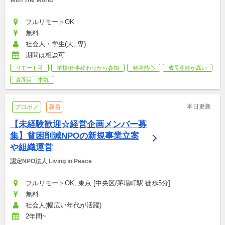
フルリモートOK
無料
社会人・学生(大, 専)
期間は相談可
リモート可
学校/仕事終わりから参加
勉強熱心
成長意欲が高い
真面目・本気
本日更新
プロボノ
新着
【未経験歓迎☆経営企画メンバー募
集】貧困削減NPOの新規事業立案
や組織運営
認定NPO法人 Living in Peace
フルリモートOK, 東京 [中央区/茅場町駅 徒歩5分]
無料
社会人(幅広い年代が活躍)
2年間~