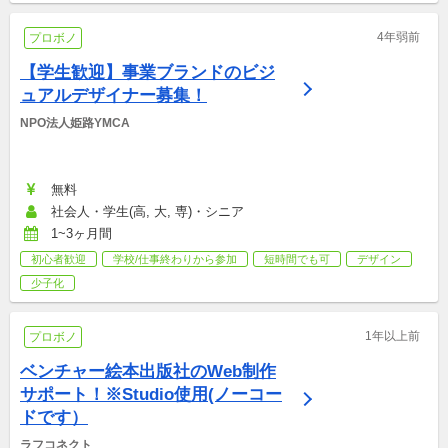
4年弱前
プロボノ
【学生歓迎】事業ブランドのビジ
ュアルデザイナー募集！
NPO法人姫路YMCA
無料
社会人・学生(高, 大, 専)・シニア
1~3ヶ月間
初心者歓迎
学校/仕事終わりから参加
短時間でも可
デザイン
少子化
1年以上前
プロボノ
ベンチャー絵本出版社のWeb制作
サポート！※Studio使用(ノーコー
ドです）
ラフコネクト