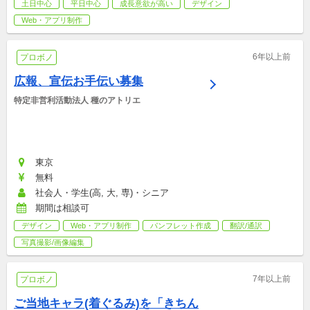
土日中心
平日中心
成長意欲が高い
デザイン
Web・アプリ制作
6年以上前
プロボノ
広報、宣伝お手伝い募集
特定非営利活動法人 種のアトリエ
東京
無料
社会人・学生(高, 大, 専)・シニア
期間は相談可
デザイン
Web・アプリ制作
パンフレット作成
翻訳/通訳
写真撮影/画像編集
7年以上前
プロボノ
ご当地キャラ(着ぐるみ)を「きちん