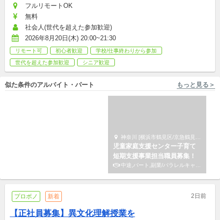
フルリモートOK
無料
社会人(世代を超えた参加歓迎)
2026年8月20日(木) 20:00~21:30
リモート可
初心者歓迎
学校/仕事終わりから参加
世代を超えた参加歓迎
シニア歓迎
似た条件のアルバイト・パート
もっと見る＞
東京 [中央区] 株式会社小学館集英社プロダクション
神奈川 [横浜市鶴見区/京急鶴見駅 徒歩2分] サードプレイス
【中央区】４館同時募集！社
児童家庭支援センター子育て
会教育会館｜受付パート｜未
短期支援事業担当職員募集！
経験・無資格OK◎
アルバイト,パート
中途,パート,副業/パラレルキャリア
2日前
プロボノ
新着
【正社員募集】異文化理解授業を