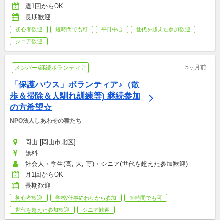
週1回からOK
長期歓迎
初心者歓迎
短時間でも可
平日中心
世代を超えた参加歓迎
シニア歓迎
5ヶ月前
メンバー/継続ボランティア
「保護ハウス」ボランティア♪（散
歩＆掃除＆人馴れ訓練等) 継続参加
の方希望☆
NPO法人しあわせの種たち
岡山 [岡山市北区]
無料
社会人・学生(高, 大, 専)・シニア(世代を超えた参加歓迎)
月1回からOK
長期歓迎
初心者歓迎
学校/仕事終わりから参加
短時間でも可
世代を超えた参加歓迎
シニア歓迎