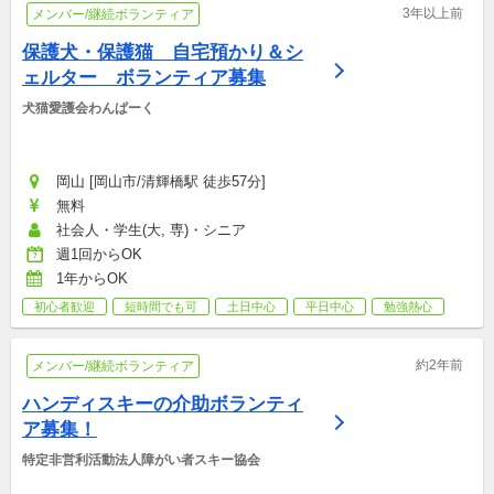
3年以上前
メンバー/継続ボランティア
保護犬・保護猫　自宅預かり＆シ
ェルター　ボランティア募集
犬猫愛護会わんぱーく
岡山 [岡山市/清輝橋駅 徒歩57分]
無料
社会人・学生(大, 専)・シニア
週1回からOK
1年からOK
初心者歓迎
短時間でも可
土日中心
平日中心
勉強熱心
約2年前
メンバー/継続ボランティア
ハンディスキーの介助ボランティ
ア募集！
特定非営利活動法人障がい者スキー協会