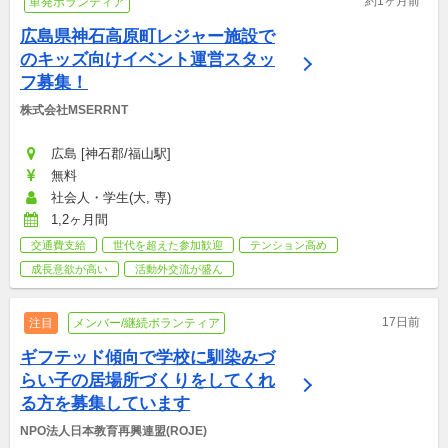
約1ヶ月前
単発ボランティア
広島県神石高原町レジャー施設で
のキッズ向けイベント運営スタッ
フ募集！
株式会社MSERRNT
広島 [神石郡/福山駅]
無料
社会人・学生(大, 専)
1,2ヶ月間
交通費支給
世代を超えた参加歓迎
テンション高め
成長意欲が高い
活動外交流が盛ん
17日前
注目
メンバー/継続ボランティア
ギフテッド傾向で学校に馴染みづ
らい子の居場所づくりをしてくれ
る方を募集しています
NPO法人日本教育再興連盟(ROJE)