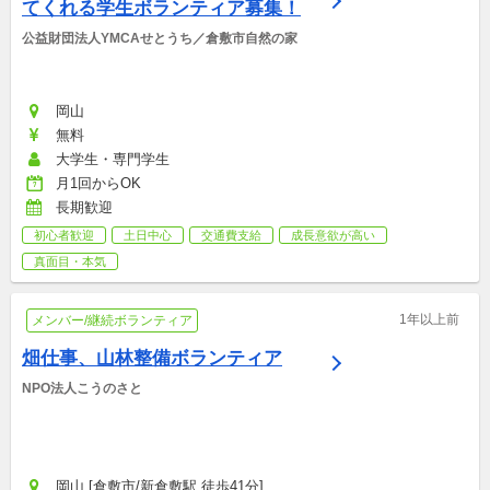
てくれる学生ボランティア募集！
公益財団法人YMCAせとうち／倉敷市自然の家
岡山
無料
大学生・専門学生
月1回からOK
長期歓迎
初心者歓迎
土日中心
交通費支給
成長意欲が高い
真面目・本気
1年以上前
メンバー/継続ボランティア
畑仕事、山林整備ボランティア
NPO法人こうのさと
岡山 [倉敷市/新倉敷駅 徒歩41分]