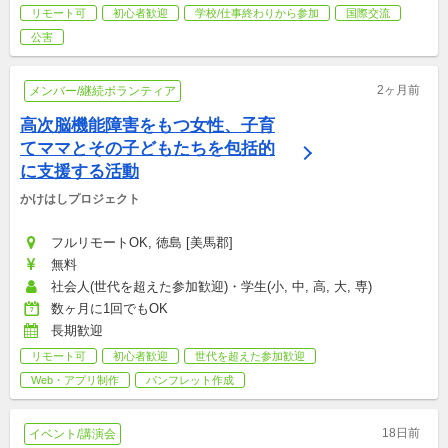
リモート可
初心者歓迎
学校/仕事終わりから参加
国際交流
公害
2ヶ月前
メンバー/継続ボランティア
高次脳機能障害をもつ女性、子育
てママとその子どもたちを包括的
に支援する活動
かけはしプロジェクト
フルリモートOK, 徳島 [美馬郡]
無料
社会人(世代を超えた参加歓迎)・学生(小, 中, 高, 大, 専)
数ヶ月に1回でもOK
長期歓迎
リモート可
初心者歓迎
世代を超えた参加歓迎
Web・アプリ制作
パンフレット作成
18日前
イベント/講演会