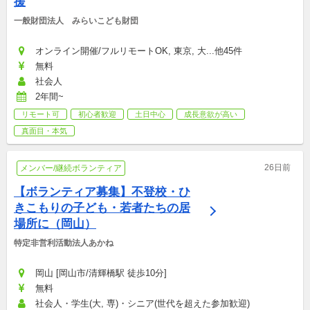
援
一般財団法人　みらいこども財団
オンライン開催/フルリモートOK, 東京, 大...他45件
無料
社会人
2年間~
リモート可
初心者歓迎
土日中心
成長意欲が高い
真面目・本気
26日前
メンバー/継続ボランティア
【ボランティア募集】不登校・ひ
きこもりの子ども・若者たちの居
場所に（岡山）
特定非営利活動法人あかね
岡山 [岡山市/清輝橋駅 徒歩10分]
無料
社会人・学生(大, 専)・シニア(世代を超えた参加歓迎)