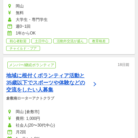
岡山
無料
大学生・専門学生
週0~1回
1年からOK
初心者歓迎
土日中心
活動外交流が盛ん
教育格差
チャイルド・プア
18日前
メンバー/継続ボランティア
地域に根付くボランティア活動と
35歳以下でスポーツや体験などの
交流をしたい人募集
倉敷南ローターアクトクラブ
岡山 [倉敷市]
費用: 1,000円
社会人(20〜30代中心)
月2回