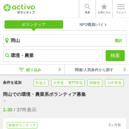


star
検索
お気に入り
メニュー
ボランティア
NPO職員/バイト
選択
検索
filter_list
絞り込み
関連/人気条件から探す
条件を追加
社会人
大学生・専門学生
高校生
小中学生
岡山での環境・農業系ボランティア募集
filter_list
1-30
/
37
件表示
3ヶ月前
単発ボランティア