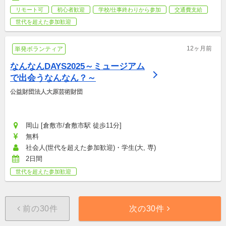
リモート可
初心者歓迎
学校/仕事終わりから参加
交通費支給
世代を超えた参加歓迎
12ヶ月前
単発ボランティア
なんなんDAYS2025～ミュージアム
で出会うなんなん？～
公益財団法人大原芸術財団
岡山 [倉敷市/倉敷市駅 徒歩11分]
無料
社会人(世代を超えた参加歓迎)・学生(大, 専)
2日間
世代を超えた参加歓迎
前の30件
次の30件