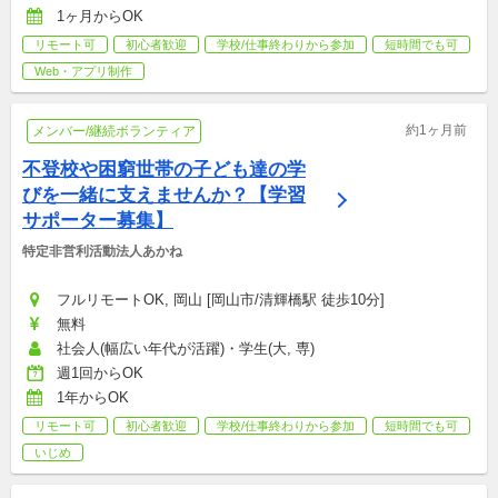
1ヶ月からOK
リモート可
初心者歓迎
学校/仕事終わりから参加
短時間でも可
Web・アプリ制作
約1ヶ月前
メンバー/継続ボランティア
不登校や困窮世帯の子ども達の学
びを一緒に支えませんか？【学習
サポーター募集】
特定非営利活動法人あかね
フルリモートOK, 岡山 [岡山市/清輝橋駅 徒歩10分]
無料
社会人(幅広い年代が活躍)・学生(大, 専)
週1回からOK
1年からOK
リモート可
初心者歓迎
学校/仕事終わりから参加
短時間でも可
いじめ