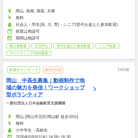
岡山, 島根, 鳥取, 兵庫
無料
社会人・学生(高, 大, 専)・シニア(世代を超えた参加歓迎)
頻度は相談可
期間は相談可
初心者歓迎
土日中心
世代を超えた参加歓迎
シニア歓迎
マーケティング/SNS運用
13日前
単発ボランティア
締切1日前
岡山　中高生募集｜動画制作で地
域の魅力を発信！ワークショップ
型ボランティア
一般社団法人日本金融教育支援機構
岡山 [岡山市北区/岡山駅 徒歩10分]
無料
小中学生・高校生
2026年8月6日(木) 14:00~16:30