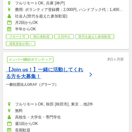
フルリモートOK, 兵庫 [神戸]
費用: ボランティア登録費：2,000円, ハンドブック代：1,400円, 
研修参加費：2,000円, その他雑費：会場型のみ（お菓子・飲み
社会人(世代を超えた参加歓迎)
物代など）：1,500円
月2回からOK
半年からOK
リモート可
初心者歓迎
土日中心
世代を超えた参加歓迎
成長意欲が高い
約1ヶ月前
メンバー/継続ボランティア
【Join us！】一緒に活動してくれ
る方を大募集！
一般社団法人GRAF（グラーフ）
フルリモートOK, 秋田 [秋田市], 東京 ...他2件
無料
高校生・大学生・専門学生
週1回からOK
長期歓迎