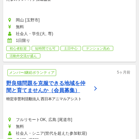
岡山 [玉野市]
無料
社会人・学生(大, 専)
1日限り
初心者歓迎
短時間でも可
土日中心
テンション高め
活動外交流が盛ん
5ヶ月前
メンバー/継続ボランティア
野良猫問題を克服できる地域を仲
間と育てませんか（会員募集）
特定非営利活動法人 西日本アニマルアシスト
フルリモートOK, 広島 [尾道市]
無料
社会人・シニア(世代を超えた参加歓迎)