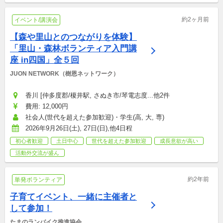
約2ヶ月前
イベント/講演会
【森や里山とのつながりを体験】
「里山・森林ボランティア入門講
座 in四国」全５回
JUON NETWORK（樹恩ネットワーク）
香川 [仲多度郡/榎井駅, さぬき市/琴電志度...他2件
費用: 12,000円
社会人(世代を超えた参加歓迎)・学生(高, 大, 専)
2026年9月26日(土), 27日(日),他4日程
初心者歓迎
土日中心
世代を超えた参加歓迎
成長意欲が高い
活動外交流が盛ん
約2年前
単発ボランティア
子育てイベント、一緒に主催者と
して参加！
たまのランバイク推進協会