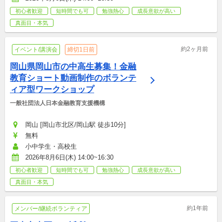
初心者歓迎
短時間でも可
勉強熱心
成長意欲が高い
真面目・本気
約2ヶ月前
イベント/講演会
締切1日前
岡山県岡山市の中高生募集！金融
教育ショート動画制作のボランテ
ィア型ワークショップ
一般社団法人日本金融教育支援機構
岡山 [岡山市北区/岡山駅 徒歩10分]
無料
小中学生・高校生
2026年8月6日(木) 14:00~16:30
初心者歓迎
短時間でも可
勉強熱心
成長意欲が高い
真面目・本気
約1年前
メンバー/継続ボランティア