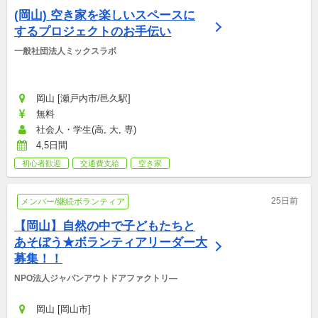
(岡山) 空き家を楽しいスペースに
するプロジェクトのお手伝い
一般社団法人ミックスラボ
岡山 [瀬戸内市/邑久駅]
無料
社会人・学生(高, 大, 専)
4,5日間
初心者歓迎
交通費支給
空き家
25日前
メンバー/継続ボランティア
【岡山】自然の中で子どもたちと
あそぼう★ボランティアリーダー大
募集！！
NPO法人ジャパンアウトドアファクトリ―
岡山 [岡山市]