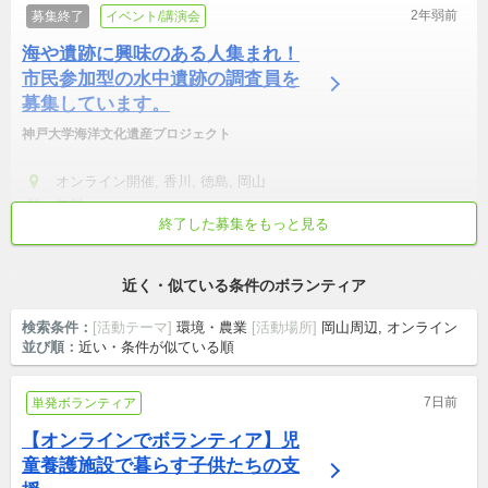
2年弱前
募集終了
イベント/講演会
海や遺跡に興味のある人集まれ！
市民参加型の水中遺跡の調査員を
募集しています。
神戸大学海洋文化遺産プロジェクト
オンライン開催, 香川, 徳島, 岡山
無料
終了した募集をもっと見る
社会人・学生(小, 中, 高, 大, 専)・シニア(世代を超えた参加歓迎)
リモート可
初心者歓迎
土日中心
世代を超えた参加歓迎
近く・似ている条件のボランティア
検索条件：
[活動テーマ]
環境・農業
[活動場所]
岡山周辺, オンライン
並び順：
近い・条件が似ている順
7日前
単発ボランティア
【オンラインでボランティア】児
童養護施設で暮らす子供たちの支