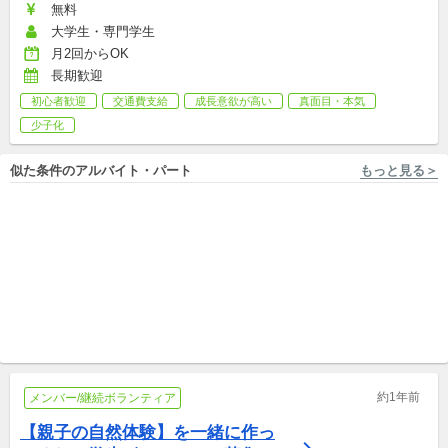
無料
大学生・専門学生
月2回からOK
長期歓迎
初心者歓迎
交通費支給
成長意欲が高い
真面目・本気
少子化
似た条件のアルバイト・パート
もっと見る＞
岡山 [岡山市/大雲寺前駅 徒歩9分] NPO法人オカヤマビューティサミット
徳島 [徳島市/鮎喰駅 徒歩15分] 特定非営利活動法人 太陽と緑の会
親子の居場所 ホーム管理ス
人も物も活かされる街づくり
タッフ募集
～ハンディのある人もない人
新卒,中途,アルバイト,パート,副業/パラレルキャリア
も活かされる
パート
約1年前
メンバー/継続ボランティア
【親子の自然体験】を一緒に作っ