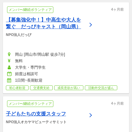
4ヶ月前
メンバー/継続ボランティア
【募集強化中！】中高生や大人を
繋ぐ　だっぴキャスト（岡山県）
NPO法人だっぴ
岡山 [岡山市/岡山駅 徒歩7分]
無料
大学生・専門学生
頻度は相談可
1日間~長期歓迎
初心者歓迎
交通費支給
成長意欲が高い
活動外交流が盛ん
4ヶ月前
メンバー/継続ボランティア
子どもたちの支援スタッフ
NPO法人オカヤマビューティサミット