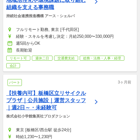
地域活性化や環境課題に取り組む
組織を支える事務職
持続社会連携推進機構 アース・シェルパ
フルリモート勤務, 東京 [千代田区]
経験・スキルを考慮し決定：月給250,000〜330,000円
週5回からOK
長期歓迎
リモート可
週休二日
交通費支給
総務・法務・人事・経理
会計
3ヶ月前
パート
【扶養内可】板橋区立リサイクル
プラザ｜公共施設｜運営スタッフ
｜週2日～・未経験可
株式会社小学館集英社プロダクション
東京 [板橋区/西台駅 徒歩24分]
時給1,230〜1,230円