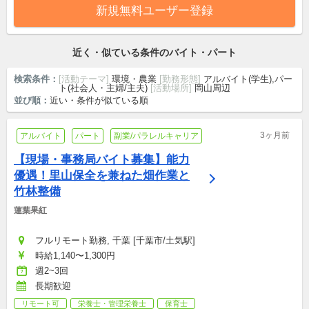
新規無料ユーザー登録
近く・似ている条件のバイト・パート
検索条件：
[活動テーマ]
環境・農業
[勤務形態]
アルバイト(学生),パー
ト(社会人・主婦/主夫)
[活動場所]
岡山周辺
並び順：
近い・条件が似ている順
3ヶ月前
アルバイト
パート
副業/パラレルキャリア
【現場・事務局バイト募集】能力
優遇！里山保全を兼ねた畑作業と
竹林整備
蓮葉果紅
フルリモート勤務, 千葉 [千葉市/土気駅]
時給1,140〜1,300円
週2~3回
長期歓迎
リモート可
栄養士・管理栄養士
保育士