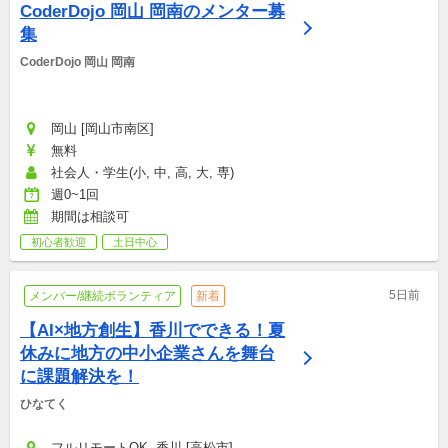
CoderDojo 岡山 岡南のメンター募
集
CoderDojo 岡山 岡南
岡山 [岡山市南区]
無料
社会人・学生(小, 中, 高, 大, 専)
週0~1回
期間は相談可
初心者歓迎
土日中心
5日前
メンバー/継続ボランティア
新着
【AI×地方創生】香川でできる！夏
休みに地方の中小企業さんを舞台
に課題解決を！
ひなてく
フルリモートOK, 香川 [高松市]