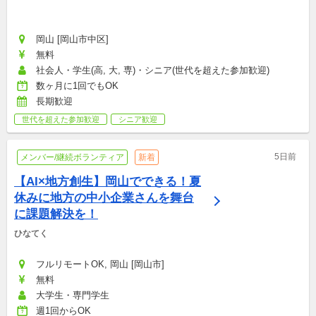
岡山 [岡山市中区]
無料
社会人・学生(高, 大, 専)・シニア(世代を超えた参加歓迎)
数ヶ月に1回でもOK
長期歓迎
世代を超えた参加歓迎
シニア歓迎
5日前
メンバー/継続ボランティア
新着
【AI×地方創生】岡山でできる！夏
休みに地方の中小企業さんを舞台
に課題解決を！
ひなてく
フルリモートOK, 岡山 [岡山市]
無料
大学生・専門学生
週1回からOK