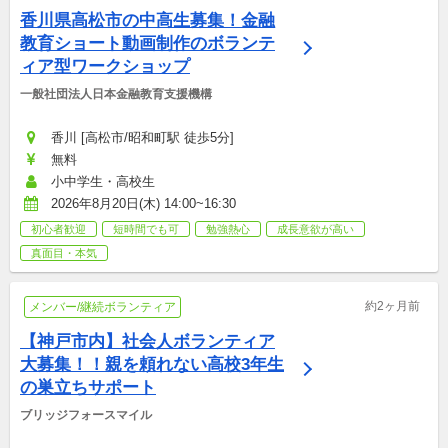
香川県高松市の中高生募集！金融
教育ショート動画制作のボランテ
ィア型ワークショップ
一般社団法人日本金融教育支援機構
香川 [高松市/昭和町駅 徒歩5分]
無料
小中学生・高校生
2026年8月20日(木) 14:00~16:30
初心者歓迎
短時間でも可
勉強熱心
成長意欲が高い
真面目・本気
約2ヶ月前
メンバー/継続ボランティア
【神戸市内】社会人ボランティア
大募集！！親を頼れない高校3年生
の巣立ちサポート
ブリッジフォースマイル