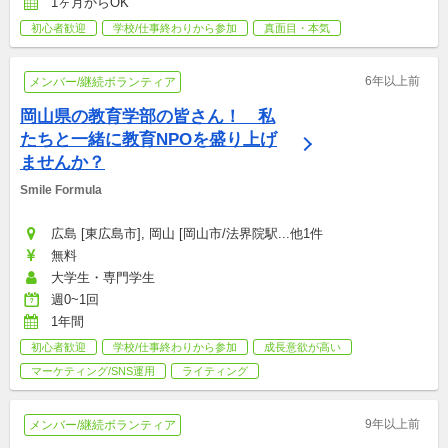
1ヶ月からOK
初心者歓迎
学校/仕事終わりから参加
真面目・本気
6年以上前
メンバー/継続ボランティア
岡山県の教育学部の皆さん！　私
たちと一緒に教育NPOを盛り上げ
ませんか？
Smile Formula
広島 [東広島市], 岡山 [岡山市/法界院駅...他1件
無料
大学生・専門学生
週0~1回
1年間
初心者歓迎
学校/仕事終わりから参加
成長意欲が高い
マーケティング/SNS運用
ライティング
9年以上前
メンバー/継続ボランティア