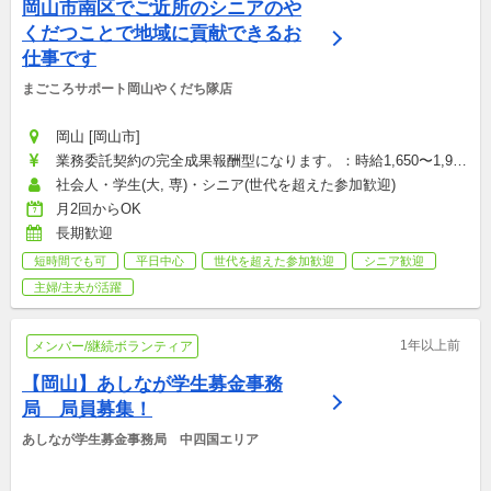
岡山市南区でご近所のシニアのや
くだつことで地域に貢献できるお
仕事です
まごころサポート岡山やくだち隊店
岡山 [岡山市]
業務委託契約の完全成果報酬型になります。：時給1,650〜1,950
円
社会人・学生(大, 専)・シニア(世代を超えた参加歓迎)
月2回からOK
長期歓迎
短時間でも可
平日中心
世代を超えた参加歓迎
シニア歓迎
主婦/主夫が活躍
1年以上前
メンバー/継続ボランティア
【岡山】あしなが学生募金事務
局　局員募集！
あしなが学生募金事務局　中四国エリア