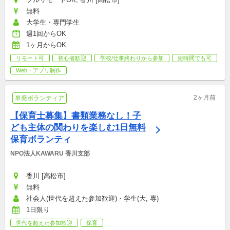
無料
大学生・専門学生
週1回からOK
1ヶ月からOK
リモート可
初心者歓迎
学校/仕事終わりから参加
短時間でも可
Web・アプリ制作
2ヶ月前
単発ボランティア
【保育士募集】書類業務なし！子
ども主体の関わりを楽しむ1日無料
保育ボランティ
NPO法人KAWARU 香川支部
香川 [高松市]
無料
社会人(世代を超えた参加歓迎)・学生(大, 専)
1日限り
世代を超えた参加歓迎
保育