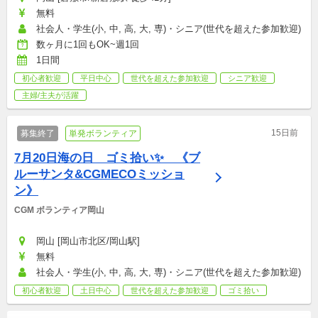
無料
社会人・学生(小, 中, 高, 大, 専)・シニア(世代を超えた参加歓迎)
数ヶ月に1回もOK~週1回
1日間
初心者歓迎
平日中心
世代を超えた参加歓迎
シニア歓迎
主婦/主夫が活躍
15日前
募集終了
単発ボランティア
7月20日海の日　ゴミ拾い✨　《ブ
ルーサンタ&CGMECOミッショ
ン》
CGM ボランティア岡山
岡山 [岡山市北区/岡山駅]
無料
社会人・学生(小, 中, 高, 大, 専)・シニア(世代を超えた参加歓迎)
初心者歓迎
土日中心
世代を超えた参加歓迎
ゴミ拾い