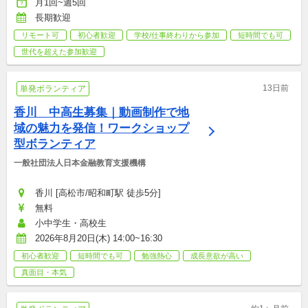
月1回~週5回
長期歓迎
リモート可
初心者歓迎
学校/仕事終わりから参加
短時間でも可
世代を超えた参加歓迎
13日前
単発ボランティア
香川　中高生募集｜動画制作で地
域の魅力を発信！ワークショップ
型ボランティア
一般社団法人日本金融教育支援機構
香川 [高松市/昭和町駅 徒歩5分]
無料
小中学生・高校生
2026年8月20日(木) 14:00~16:30
初心者歓迎
短時間でも可
勉強熱心
成長意欲が高い
真面目・本気