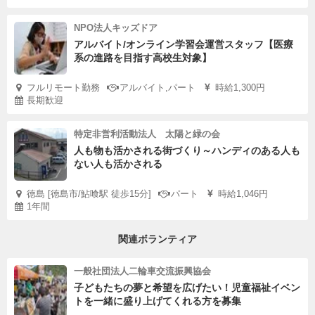
NPO法人キッズドア
アルバイト/オンライン学習会運営スタッフ【医療
系の進路を目指す高校生対象】
フルリモート勤務
アルバイト,パート
時給1,300円
長期歓迎
特定非営利活動法人 太陽と緑の会
人も物も活かされる街づくり～ハンディのある人も
ない人も活かされる
徳島 [徳島市/鮎喰駅 徒歩15分]
パート
時給1,046円
1年間
関連ボランティア
一般社団法人二輪車交流振興協会
子どもたちの夢と希望を広げたい！児童福祉イベン
トを一緒に盛り上げてくれる方を募集