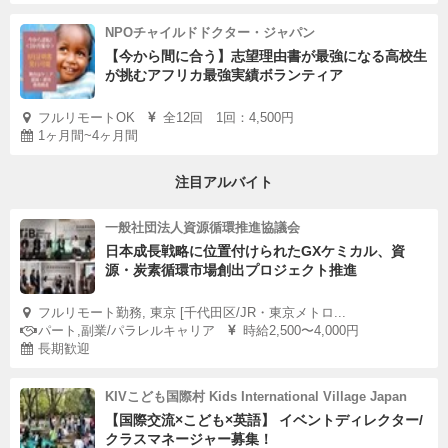
NPOチャイルドドクター・ジャパン
【今から間に合う】志望理由書が最強になる高校生
が挑むアフリカ最強実績ボランティア
フルリモートOK
全12回 1回：4,500円
1ヶ月間~4ヶ月間
注目アルバイト
一般社団法人資源循環推進協議会
日本成長戦略に位置付けられたGXケミカル、資
源・炭素循環市場創出プロジェクト推進
フルリモート勤務, 東京 [千代田区/JR・東京メトロ...
パート,副業/パラレルキャリア
時給2,500〜4,000円
長期歓迎
KIVこども国際村 Kids International Village Japan
【国際交流×こども×英語】 イベントディレクター/
クラスマネージャー募集！