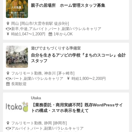
親子の居場所 ホーム管理スタッフ募集
岡山 [岡山市/大雲寺前駅 徒歩9分]
新卒,中途,アルバイト,パート,副業/パラレルキャリア
時給1,047〜1,200円
1年からOK
遊びでまちづくりする準備室
自分を生きるアソビの学校『まちのスコーレ』会計
スタッフ
フルリモート勤務, 神奈川 [茅ヶ崎市]
パート,副業/パラレルキャリア
時給1,800〜2,200円
長期歓迎
Utaka
【業務委託・商用実績不問】既存WordPressサイ
トの構成・スマホ表示を整えて
フルリモート勤務, 静岡 [静岡市]
アルバイト,パート,副業/パラレルキャリア