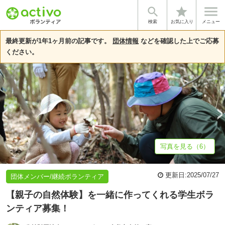


star
基本情報
募集詳細
体験談・雰囲気
法人情報
検索
お気に入り
メニュー
最終更新が1年1ヶ月前の記事です。
団体情報
などを確認した上でご応募
ください。
写真を見る（6）
更新日:
2025/07/27
団体メンバー/継続ボランティア
【親子の自然体験】を一緒に作ってくれる学生ボラ
ンティア募集！