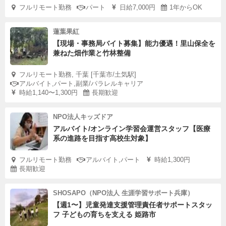
フルリモート勤務
パート
日給7,000円
1年からOK
蓮葉果紅
【現場・事務局バイト募集】能力優遇！里山保全を
兼ねた畑作業と竹林整備
フルリモート勤務, 千葉 [千葉市/土気駅]
アルバイト,パート,副業/パラレルキャリア
時給1,140〜1,300円
長期歓迎
NPO法人キッズドア
アルバイト/オンライン学習会運営スタッフ【医療
系の進路を目指す高校生対象】
フルリモート勤務
アルバイト,パート
時給1,300円
長期歓迎
SHOSAPO（NPO法人 生涯学習サポート兵庫）
【週1〜】児童発達支援管理責任者サポートスタッ
フ 子どもの育ちを支える 姫路市