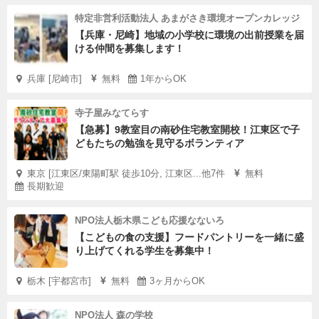
特定非営利活動法人 あまがさき環境オープンカレッジ
【兵庫・尼崎】地域の小学校に環境の出前授業を届
ける仲間を募集します！
兵庫 [尼崎市]
無料
1年からOK
寺子屋みなてらす
【急募】9教室目の南砂住宅教室開校！江東区で子
どもたちの勉強を見守るボランティア
東京 [江東区/東陽町駅 徒歩10分, 江東区...他7件
無料
長期歓迎
NPO法人栃木県こども応援なないろ
【こどもの食の支援】フードパントリーを一緒に盛
り上げてくれる学生を募集中！
栃木 [宇都宮市]
無料
3ヶ月からOK
NPO法人 森の学校