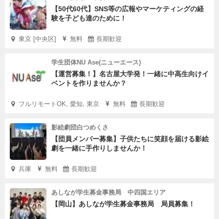
【50代60代】SNS等の広報やマーケティングの経
験を子ども達のために！
東京 [中央区]
無料
長期歓迎
学生団体NU Ase(ニューエース)
【運営募集！】名古屋大学発！一緒に中高生向けイ
ベントを作りませんか？
フルリモートOK, 愛知, 東京
無料
長期歓迎
影絵劇団白つめくさ
【団員メンバー募集】子供たちに笑顔を届ける影絵
劇を一緒に手作りしませんか！
兵庫
無料
長期歓迎
あしなが学生募金事務局 中四国エリア
【岡山】あしなが学生募金事務局 局員募集！