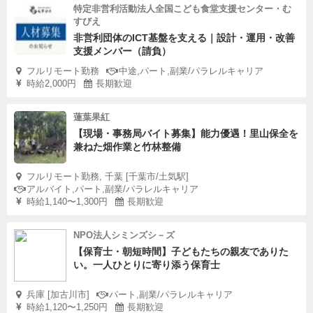
特定非営利活動法人全国こども食堂支援センター・む
すびえ
非営利団体のICT基盤を支える｜設計・運用・改善
支援メンバー（請負）
フルリモート勤務
中途,パート,副業/パラレルキャリア
時給2,000円
長期歓迎
蓮葉果紅
【現場・事務局バイト募集】能力優遇！里山保全を
兼ねた畑作業と竹林整備
フルリモート勤務, 千葉 [千葉市/土気駅]
アルバイト,パート,副業/パラレルキャリア
時給1,140〜1,300円
長期歓迎
NPO法人シミンズシ－ズ
【保育士・朝短時間】子どもたちの親友でありた
い。一人ひとりに寄り添う保育士
兵庫 [加古川市]
パート,副業/パラレルキャリア
時給1,120〜1,250円
長期歓迎