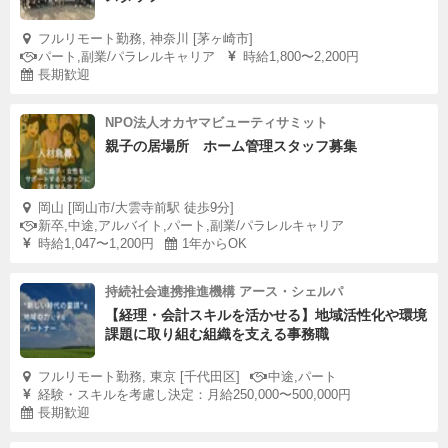
フルリモート勤務, 神奈川 [茅ヶ崎市]
パート,副業/パラレルキャリア
時給1,800〜2,200円
長期歓迎
NPO法人オカヤマビューティサミット
親子の居場所 ホーム管理スタッフ募集
岡山 [岡山市/大雲寺前駅 徒歩9分]
新卒,中途,アルバイト,パート,副業/パラレルキャリア
時給1,047〜1,200円
1年からOK
持続社会連携推進機構 アース・シェルパ
【経理・会計スキルを活かせる】地域活性化や環境
課題に取り組む組織を支える事務職
フルリモート勤務, 東京 [千代田区]
中途,パート
経験・スキルを考慮し決定：月給250,000〜500,000円
長期歓迎