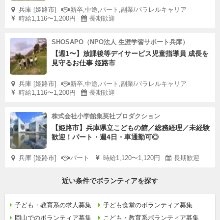
兵庫 [姫路市]
新卒,中途,パート,副業/パラレルキャリア
時給1,116〜1,200円
長期歓迎
SHOSAPO（NPO法人 生涯学習サポート兵庫）
【週1〜】放課後等デイサービス児童指導員 成長を
見守るお仕事 姫路市
兵庫 [姫路市]
新卒,中途,パート,副業/パラレルキャリア
時給1,116〜1,200円
長期歓迎
株式会社小学館集英社プロダクション
【姫路市】兵庫県立こどもの館／総務経理／未経験
歓迎！パート・週4日・車通勤可◎
兵庫 [姫路市]
パート
時給1,120〜1,120円
長期歓迎
近い条件でボランティアを探す
子ども・教育系の求人募集
子ども食堂のボランティア募集
岡山でのボランティア募集
こども・教育系ボランティア募集