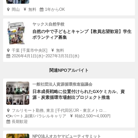
岡山
無料
1年からOK
ヤックス自然学校
自然の中で子どもとキャンプ【教員志望歓迎】学生
ボランティア募集
千葉 [千葉市中央区]
無料
2026年4月1日(水)~2027年3月31日(水)
関連NPOアルバイト
一般社団法人資源循環推進協議会
日本成長戦略に位置付けられたGXケミカル、資
源・炭素循環市場創出プロジェクト推進
フルリモート勤務, 東京 [千代田区/JR・東京メトロ...
パート,副業/パラレルキャリア
時給2,500〜4,000円
長期歓迎
NPO法人オカヤマビューティサミット