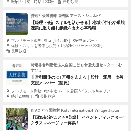
報酬の目安：時給3,000円
長期歓迎
持続社会連携推進機構 アース・シェルパ
【経理・会計スキルを活かせる】地域活性化や環境
課題に取り組む組織を支える事務職
フルリモート勤務, 東京 [千代田区]
中途,パート
経験・スキルを考慮し決定：月給250,000〜500,000円
長期歓迎
特定非営利活動法人全国こども食堂支援センター・む
すびえ
非営利団体のICT基盤を支える｜設計・運用・改善
支援メンバー（請負）
フルリモート勤務
中途,パート,副業/パラレルキャリア
時給2,000円
長期歓迎
KIVこども国際村 Kids International Village Japan
【国際交流×こども×英語】 イベントディレクター/
クラスマネージャー募集！