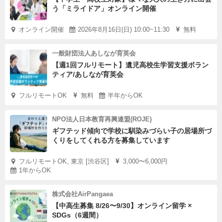
う「ミライドア」オンライン開催
オンライン開催
2026年8月16日(日) 10:00~11:30
無料
一般財団法人あしなが育英会
【週1回フルリモート】遺児高校生学習支援ボラン
ティア/あしなが育英会
フルリモートOK
無料
半年からOK
NPO法人日本教育再興連盟(ROJE)
ギフテッド傾向で学校に馴染みづらい子の居場所づ
くりをしてくれる方を募集しています
フルリモートOK, 東京 [渋谷区]
3,000〜6,000円
1年からOK
株式会社AirPangaea
【中高生募集 8/26〜9/30】オンライン留学 ×
SDGs（6週間）