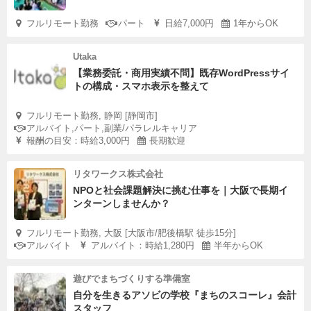
フルリモート勤務
パート
日給7,000円
1年からOK
Utaka
【業務委託・商用実績不問】既存WordPressサイ
トの構成・スマホ表示を整えて
フルリモート勤務, 静岡 [静岡市]
アルバイト,パート,副業/パラレルキャリア
報酬の目安：時給3,000円
長期歓迎
リタワークス株式会社
NPOと社会課題解決に挑む仕事を｜大阪で長期イ
ンターンしませんか？
フルリモート勤務, 大阪 [大阪市/肥後橋駅 徒歩15分]
アルバイト
アルバイト：時給1,280円
半年からOK
遊びでまちづくりする準備室
自分を生きるアソビの学校『まちのスコーレ』会計
スタッフ