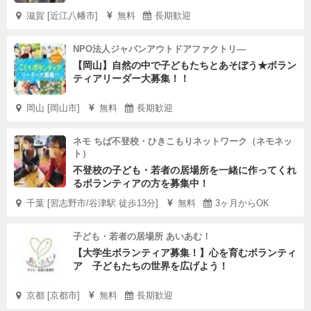
滋賀 [近江八幡市]
無料
長期歓迎
NPO法人ジャパンアウトドアファクトリ―
【岡山】自然の中で子どもたちとあそぼう★ボラン
ティアリーダー大募集！！
岡山 [岡山市]
無料
長期歓迎
ネモ ちば不登校・ひきこもりネットワーク（ネモネッ
ト）
不登校の子ども・若者の居場所を一緒に作ってくれ
るボランティアの方を募集中！
千葉 [習志野市/谷津駅 徒歩13分]
無料
3ヶ月からOK
子ども・若者の居場所 あいあむ！
【大学生ボランティア募集！】心を育むボランティ
ア 子どもたちの世界を広げよう！
京都 [京都市]
無料
長期歓迎