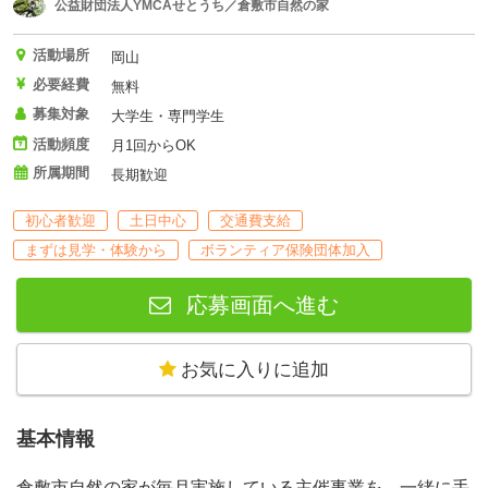
公益財団法人YMCAせとうち／倉敷市自然の家
活動場所
岡山
必要経費
無料
募集対象
大学生・専門学生
活動頻度
月1回からOK
所属期間
長期歓迎
初心者歓迎
土日中心
交通費支給
まずは見学・体験から
ボランティア保険団体加入
応募画面へ進む
お気に入りに追加
基本情報
倉敷市自然の家が毎月実施している主催事業を、一緒に手