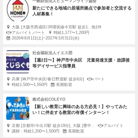
一般財団法人ヒューマンライツ協会
新たにできる地域の居場所拠点で参加者と交流する
人材募集！
大阪 [大阪市西成区/JR環状線今宮駅 徒歩1...他1件
アルバイト,パート
時給1,177〜1,200円
2026年8月1日(土)~2027年3月31日(水)
社会福祉法人イエス団
【週2日〜】神戸市中央区 児童発達支援・放課後
等デイサービス指導員
兵庫 [神戸市中央区/春日野道駅 徒歩6分]
パート
時給1,500〜1,550円
長期歓迎
株式会社COLEYO
【新しい教育に興味のある方必見！】やってみた
い！に伴走する教室の有償インターン！
京都 [京都市/今出川駅 徒歩19分], 大阪 [豊中...
アルバイト
講師：時給1,200〜1,500円
長期歓迎