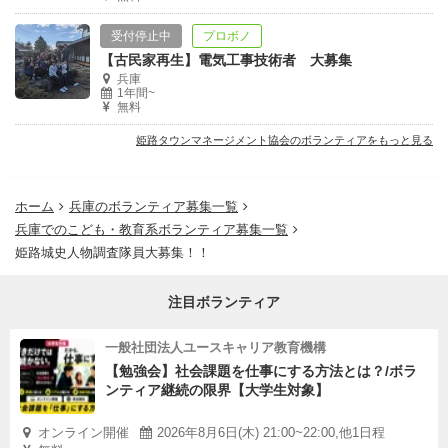
受付停止中
プロボノ
【古民家再生】電気工事技術者 大募集
兵庫
1年間~
無料
姫路タウンマネージメント協会のボランティアをもっと見る
ホーム
兵庫のボランティア募集一覧
兵庫でのこども・教育系ボランティア募集一覧
姫路城史人物調査隊員大募集！！
注目ボランティア
一般社団法人ユースキャリア教育機構
【勉強会】社会課題を仕事にする方法とは？/ボラ
ンティア継続の限界【大学生対象】
オンライン開催
2026年8月6日(木) 21:00~22:00,他1日程