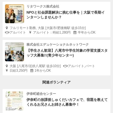
リタワークス株式会社
NPOと社会課題解決に挑む仕事を｜大阪で長期イ
ンターンしませんか？
フルリモート勤務, 大阪 [大阪市/肥後橋駅 徒歩15分]
アルバイト
アルバイト：時給1,280円
半年からOK
株式会社エデュケーショナルネットワーク
【学生さん歓迎】八尾市中学生対象の学習支援スタ
ッフ大募集!!(青少年センター)
大阪 [八尾市/近鉄八尾駅 徒歩10分]
アルバイト,パート
日給3,250円
1年からOK
関連ボランティア
伊奈町総合センター
伊奈町の放課後しゅくだいカフェで、宿題を教えて
くれるお兄さんお姉さん募集中！