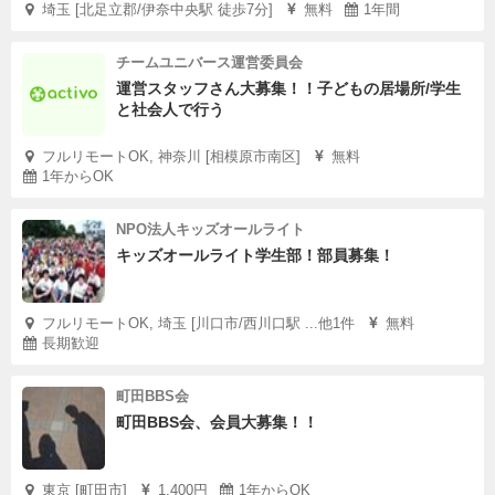
埼玉 [北足立郡/伊奈中央駅 徒歩7分]
無料
1年間
チームユニバース運営委員会
運営スタッフさん大募集！！子どもの居場所/学生
と社会人で行う
フルリモートOK, 神奈川 [相模原市南区]
無料
1年からOK
NPO法人キッズオールライト
キッズオールライト学生部！部員募集！
フルリモートOK, 埼玉 [川口市/西川口駅 ...他1件
無料
長期歓迎
町田BBS会
町田BBS会、会員大募集！！
東京 [町田市]
1,400円
1年からOK