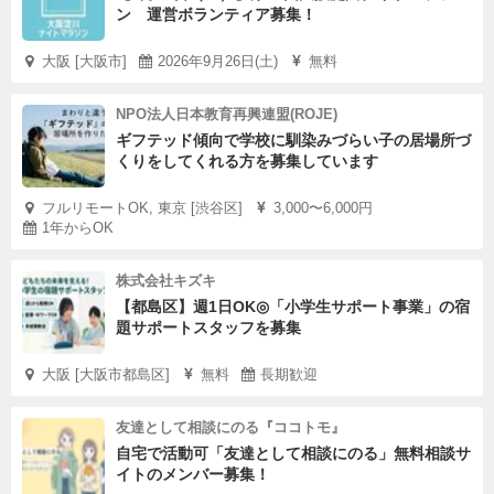
ン 運営ボランティア募集！
大阪 [大阪市]
2026年9月26日(土)
無料
NPO法人日本教育再興連盟(ROJE)
ギフテッド傾向で学校に馴染みづらい子の居場所づ
くりをしてくれる方を募集しています
フルリモートOK, 東京 [渋谷区]
3,000〜6,000円
1年からOK
株式会社キズキ
【都島区】週1日OK◎「小学生サポート事業」の宿
題サポートスタッフを募集
大阪 [大阪市都島区]
無料
長期歓迎
友達として相談にのる『ココトモ』
自宅で活動可「友達として相談にのる」無料相談サ
イトのメンバー募集！