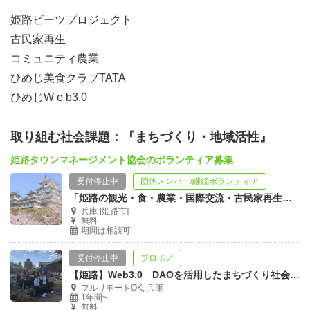
姫路ビーツプロジェクト
古民家再生
コミュニティ農業
ひめじ美食クラブTATA
ひめじW e b3.0
取り組む社会課題：『まちづくり・地域活性』
姫路タウンマネージメント協会のボランティア募集
受付停止中
団体メンバー/継続ボランティア
「姫路の観光・食・農業・国際交流・古民家再生及び運営」ボランティア募集
兵庫 [姫路市]
無料
期間は相談可
受付停止中
プロボノ
【姫路】Web3.0 DAOを活用したまちづくり社会実験。実践ボランティア募集
フルリモートOK, 兵庫
1年間~
無料