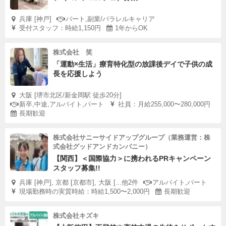
兵庫 [神戸]
パート,副業/パラレルキャリア
受付スタッフ：時給1,150円
1年からOK
株式会社 笑
「運動×生活」療育特化型の放課後デイで子供の成
長を応援しよう
大阪 [堺市北区/新金岡駅 徒歩20分]
新卒,中途,アルバイト,パート
社員：月給255,000〜280,000円
長期歓迎
株式会社サニーサイドアップグループ（業務運営：株
式会社グッドアンドカンパニー）
【関西】＜国際協力＞に携われるPRキャンペーン
スタッフ募集!!
兵庫 [神戸], 京都 [京都市], 大阪 [...他2件
アルバイト,パート
現場勤務時の実質時給：時給1,500〜2,000円
長期歓迎
株式会社キズキ