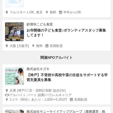
フルリモートOK, 東京
無料
半年からOK
妙清寺こども食堂
お寺開催の子ども食堂♪ボランティアスタッフ募集
してます！
大阪 [大阪市]
無料
長期歓迎
関連NPOアルバイト
株式会社キズキ
【神戸】不登校や高校中退の生徒をサポートする学
習支援員を募集
兵庫 [神戸/三宮・花時計前駅 徒歩2分]
アルバイト,パート,副業/パラレルキャリア
1コマ（90分）あたり：1,820〜5,201円
長期歓迎
株式会社サニーサイドアップグループ（業務運営：株