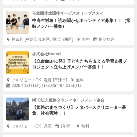
任意団体放課後サービスオリーブスカイ
中高生対象！読み聞かせボランティア募集！！（常
時メンバー募集）
神奈川 [横浜市金沢区, 横浜市西区]
無料
長期歓迎
株式会社irodori
【立命館BKC発】子どもたちを支える学習支援プ
ロジェクト立ち上げメンバー募集！！
フルリモートOK, 滋賀 [草津市]
無料
2025年12月1日(月)~2026年8月31日(月)
NPO法人姫路タウンマネージメント協会
【姫路のまちづくり】メタバースクリエーター募
集。社会実験！！
フルリモートOK, 兵庫
1年間~
無料