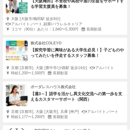
【大阪梅田】不登校や高校中退の生徒をサポートす
る学習支援員を募集！
大阪 [大阪市/梅田駅 徒歩9分]
アルバイト,パート,副業/パラレルキャリア
1コマ（90分）あたり：1,840〜5,300円
長期歓迎
株式会社COLEYO
【探究学習に興味がある大学生必見！】子どものや
ってみたいを伴走するスタッフ募集！
京都 [京都市], 大阪 [豊中市/少路駅 徒歩14分]
アルバイト
時給1,200〜1,500円
長期歓迎
ボーダレスハウス株式会社
【週3～】語学を活かし異文化交流への第一歩を支
えるカスタマーサポート（関西）
京都 [京都市], 大阪 [大阪市], 兵庫 [神戸]
アルバイト,パート
時給1,177〜1,200円
長期歓迎