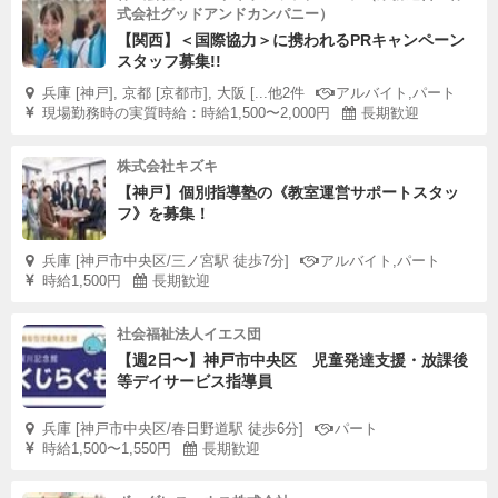
式会社グッドアンドカンパニー）
【関西】＜国際協力＞に携われるPRキャンペーン
スタッフ募集!!
兵庫 [神戸], 京都 [京都市], 大阪 [...他2件
アルバイト,パート
現場勤務時の実質時給：時給1,500〜2,000円
長期歓迎
株式会社キズキ
【神戸】個別指導塾の《教室運営サポートスタッ
フ》を募集！
兵庫 [神戸市中央区/三ノ宮駅 徒歩7分]
アルバイト,パート
時給1,500円
長期歓迎
社会福祉法人イエス団
【週2日〜】神戸市中央区 児童発達支援・放課後
等デイサービス指導員
兵庫 [神戸市中央区/春日野道駅 徒歩6分]
パート
時給1,500〜1,550円
長期歓迎