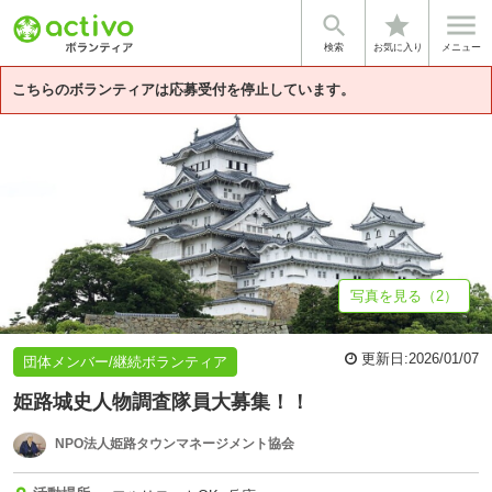


star
基本情報
募集詳細
体験談・雰囲気
法人情報
検索
お気に入り
メニュー
こちらのボランティアは応募受付を停止しています。
写真を見る（2）
更新日:
2026/01/07
団体メンバー/継続ボランティア
姫路城史人物調査隊員大募集！！
NPO法人姫路タウンマネージメント協会