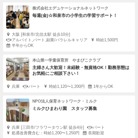
株式会社エデュケーショナルネットワーク
毎週(金)☆和泉市の小学生の学習サポート！
大阪 [和泉市/北信太駅 徒歩10分]
アルバイト,パート,副業/パラレルキャリア
時給1,500円
半年からOK
本山第一学童保育所 やまびこクラブ
主婦さん大歓迎！未経験・無資格OK！勤務形態は
お気軽にご相談下さい！
兵庫
パート
時給1,120〜1,200円
1年からOK
NPO法人保育ネットワーク・ミルク
ミルクひまわり園 スタッフ募集
兵庫 [三田市/フラワータウン駅 徒歩4分]
パート
処遇改善費含む：時給1,200〜1,250円
長期歓迎