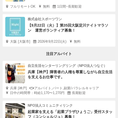
フルリモートOK
無料
1日間~長期歓迎
株式会社スポーツワン
【9月22日（火）】第35回大阪淀川ナイトマラソ
ン 運営ボランティア募集！
大阪 [大阪市]
2026年9月22日(火)
無料
注目アルバイト
自立生活センターリングリング（NPO法人つなぐ）
兵庫【神戸】障害者の人権を尊重しながら自立生活
を支えるお仕事です。
兵庫 [神戸]
アルバイト,パート,副業/パラレルキャリア
日中の時間帯：時給1,170〜1,270円
長期歓迎
NPO法人コミュニティリンク
起業家を支える「起業プラザひょうご」受付スタッ
フ（コンシェルジュ）募集！