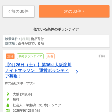
前の30件
次の30件
似ている条件のボランティア
検索条件：
[種類]
物品寄付
並び順：
条件が似ている順
1日前
注目
単発ボランティア
新着
【9月26日（土）】第36回大阪淀川
ナイトマラソン　運営ボランティ
ア募集！
株式会社スポーツワン
大阪 [大阪市]
無料
社会人・学生(高, 大, 専)・シニア
2026年9月26日(土)