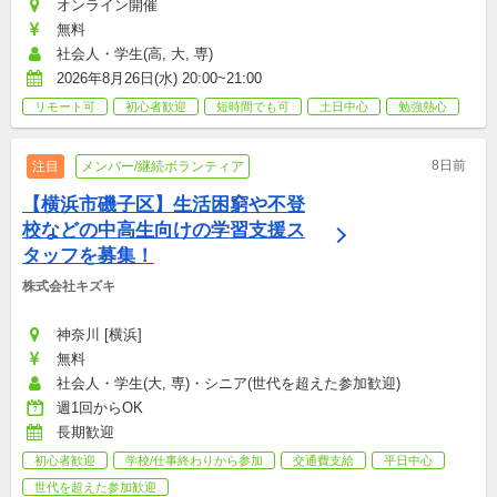
オンライン開催
無料
社会人・学生(高, 大, 専)
2026年8月26日(水) 20:00~21:00
リモート可
初心者歓迎
短時間でも可
土日中心
勉強熱心
8日前
注目
メンバー/継続ボランティア
【横浜市磯子区】生活困窮や不登
校などの中高生向けの学習支援ス
タッフを募集！
株式会社キズキ
神奈川 [横浜]
無料
社会人・学生(大, 専)・シニア(世代を超えた参加歓迎)
週1回からOK
長期歓迎
初心者歓迎
学校/仕事終わりから参加
交通費支給
平日中心
世代を超えた参加歓迎