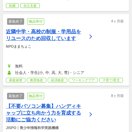
飢餓
自立支援
4ヶ月前
募集終了
物品寄付
近隣中学・高校の制服・学用品を
リユースのため回収しています
NPOままちょこ
無料
社会人・学生(小, 中, 高, 大, 専)・シニア
家庭崩壊
教育格差
経済格差
ワーキングプア
子育て/育児
8ヶ月前
募集終了
物品寄付
【不要パソコン募集】ハンディキ
ャップに立ち向かう力を育成する
活動にご協力ください
JISPO｜青少年情報科学実践機構