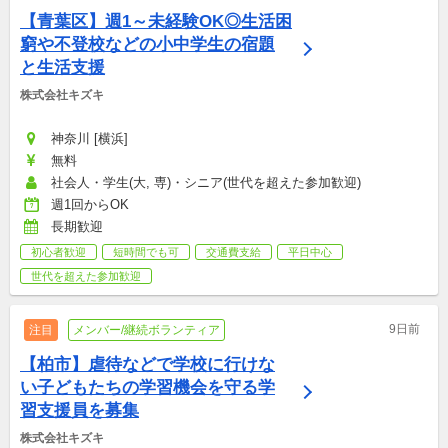
【青葉区】週1～未経験OK◎生活困
窮や不登校などの小中学生の宿題
と生活支援
株式会社キズキ
神奈川 [横浜]
無料
社会人・学生(大, 専)・シニア(世代を超えた参加歓迎)
週1回からOK
長期歓迎
初心者歓迎
短時間でも可
交通費支給
平日中心
世代を超えた参加歓迎
9日前
注目
メンバー/継続ボランティア
【柏市】虐待などで学校に行けな
い子どもたちの学習機会を守る学
習支援員を募集
株式会社キズキ