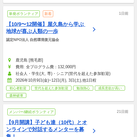
1日前
単発ボランティア
新着
【10/9〜12開催】屋久島から学ぶ 
地球が喜ぶ人類の一歩
認定NPO法人 自然環境復元協会
鹿児島 [熊毛郡]
費用: 全プログラム費：132,000円
社会人・学生(大, 専)・シニア(世代を超えた参加歓迎)
2026年10月9日(金)~12日(月), 3日(土),他1日程
初心者歓迎
世代を超えた参加歓迎
勉強熱心
成長意欲が高い
森林破壊
21日前
メンバー/継続ボランティア
【9月開講】子ども達（10代）とオ
ンラインで対話するメンターを募
集！