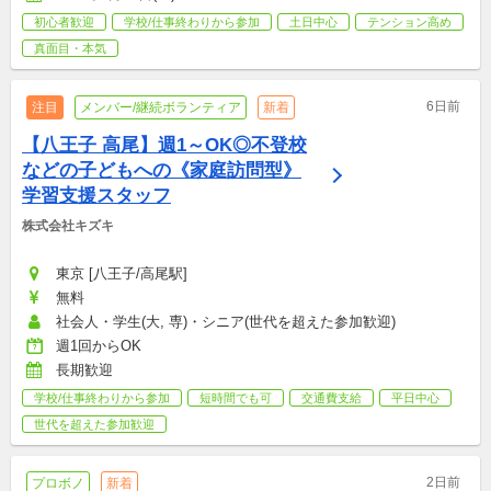
初心者歓迎
学校/仕事終わりから参加
土日中心
テンション高め
真面目・本気
6日前
注目
メンバー/継続ボランティア
新着
【八王子 高尾】週1～OK◎不登校
などの子どもへの《家庭訪問型》
学習支援スタッフ
株式会社キズキ
東京 [八王子/高尾駅]
無料
社会人・学生(大, 専)・シニア(世代を超えた参加歓迎)
週1回からOK
長期歓迎
学校/仕事終わりから参加
短時間でも可
交通費支給
平日中心
世代を超えた参加歓迎
2日前
プロボノ
新着