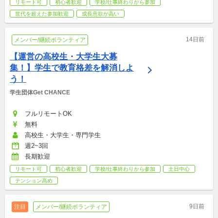
リモート可
初心者歓迎
学校/仕事終わりから参加
世代を超えた参加歓迎
成長意欲が高い
14日前
メンバー/継続ボランティア
【運営の高校生・大学生大募
集！】学生で教育格差を解消しよ
う！
学生団体Get CHANCE
フルリモートOK
無料
高校生・大学生・専門学生
週2~3回
長期歓迎
リモート可
初心者歓迎
学校/仕事終わりから参加
土日中心
テンション高め
9日前
注目
メンバー/継続ボランティア