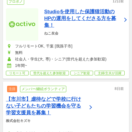
12日前
プロボノ
Studioを使用した保護猫活動の
HPの運用をしてくださる方を募
集！
ねこ友会
フルリモートOK, 千葉 [我孫子市]
無料
社会人・学生(大, 専)・シニア(世代を超えた参加歓迎)
1年間~
リモート可
世代を超えた参加歓迎
シニア歓迎
主婦/主夫が活躍
8日前
注目
メンバー/継続ボランティア
【市川市】虐待などで学校に行け
ない子どもたちの学習機会を守る
学習支援員を募集！
株式会社キズキ