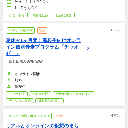
数ヶ月に1回でもOK
1ヶ月からOK
リモート可
高齢化社会
社会的孤立
6日前
イベント/講演会
新着
夏休み1ヶ月間！高校生向けオンラ
イン個別伴走プログラム「チャオ
ゼ！」
一般社団法人OWN WAY
オンライン開催
無料
高校生
リモート可
初心者歓迎
学校/仕事終わりから参加
テンション高め
成長意欲が高い
4日前
メンバー/継続ボランティア
新着
リアルとオンラインの仮想のまち