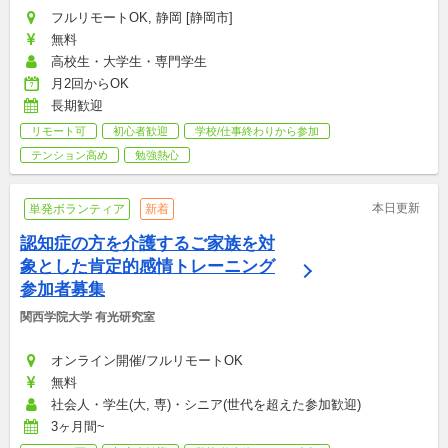
フルリモートOK, 静岡 [静岡市]
無料
高校生・大学生・専門学生
月2回からOK
長期歓迎
リモート可
初心者歓迎
学校/仕事終わりから参加
テンション高め
勉強熱心
本日更新
単発ボランティア
新着
認知症の方を介護するご家族を対
象とした肯定的感情トレーニング
参加者募集
関西学院大学 有光研究室
オンライン開催/フルリモートOK
無料
社会人・学生(大, 専)・シニア(世代を超えた参加歓迎)
3ヶ月間~