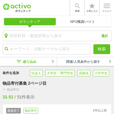


star
検索
お気に入り
メニュー
ボランティア
NPO職員/バイト
選択
検索
filter_list
絞り込み
関連/人気条件から探す
条件を追加
社会人
大学生・専門学生
高校生
小中学生
物品寄付募集 2ページ目
物品寄付
filter_list
31-51
/
51
件表示
2年以上前
募集終了
物品寄付