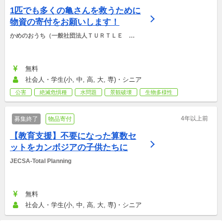
1匹でも多くの亀さんを救うために
物資の寄付をお願いします！
かめのおうち（一般社団法人ＴＵＲＴＬＥ　Ｒ
ＥＳＣＵＥ　ＪＡＰＡＮ）
無料
社会人・学生(小, 中, 高, 大, 専)・シニア
公害
絶滅危惧種
水問題
景観破壊
生物多様性
4年以上前
募集終了
物品寄付
【教育支援】不要になった算数セ
ットをカンボジアの子供たちに
JECSA-Total Planning
無料
社会人・学生(小, 中, 高, 大, 専)・シニア