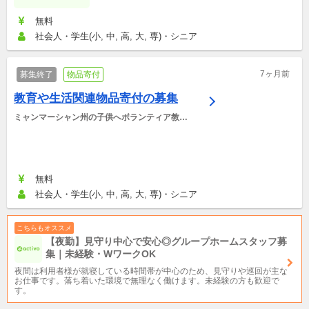
無料
社会人・学生(小, 中, 高, 大, 専)・シニア
7ヶ月前
募集終了
物品寄付
教育や生活関連物品寄付の募集
ミャンマーシャン州の子供へボランティア教育
を提供する活動
無料
社会人・学生(小, 中, 高, 大, 専)・シニア
こちらもオススメ
【夜勤】見守り中心で安心◎グループホームスタッフ募
集｜未経験・WワークOK
夜間は利用者様が就寝している時間帯が中心のため、見守りや巡回が主な
お仕事です。落ち着いた環境で無理なく働けます。未経験の方も歓迎で
す。