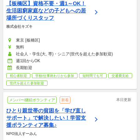
【板橋区】資格不要・週1～OK！
生活困窮家庭などの子どもへの居
場所づくりスタッフ
株式会社キズキ
東京 [板橋区]
無料
社会人・学生(大, 専)・シニア(世代を超えた参加歓迎)
週1回からOK
長期歓迎
初心者歓迎
学校/仕事終わりから参加
短時間でも可
交通費支給
世代を超えた参加歓迎
本日更新
メンバー/継続ボランティア
新着
ひとり親世帯の貧困を「学び直し
サポート」で解決したい！学習支
援ボランティア募集♪
NPO法人すーみん