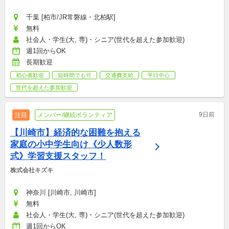
千葉 [柏市/JR常磐線・北柏駅]
無料
社会人・学生(大, 専)・シニア(世代を超えた参加歓迎)
週1回からOK
長期歓迎
初心者歓迎
短時間でも可
交通費支給
平日中心
世代を超えた参加歓迎
9日前
注目
メンバー/継続ボランティア
【川崎市】経済的な困難を抱える
家庭の小中学生向け《少人数形
式》学習支援スタッフ！
株式会社キズキ
神奈川 [川崎市, 川崎市]
無料
社会人・学生(大, 専)・シニア(世代を超えた参加歓迎)
週1回からOK