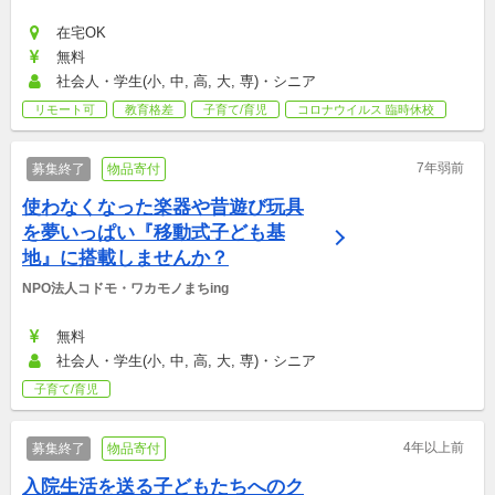
在宅OK
無料
社会人・学生(小, 中, 高, 大, 専)・シニア
リモート可
教育格差
子育て/育児
コロナウイルス 臨時休校
7年弱前
募集終了
物品寄付
使わなくなった楽器や昔遊び玩具
を夢いっぱい『移動式子ども基
地』に搭載しませんか？
NPO法人コドモ・ワカモノまちing
無料
社会人・学生(小, 中, 高, 大, 専)・シニア
子育て/育児
4年以上前
募集終了
物品寄付
入院生活を送る子どもたちへのク