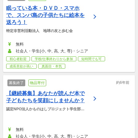
眠っている本・ＤＶＤ・スマホ
で、スンバ島の子供たちに絵本を
送ろう！
特定非営利活動法人　地球の友と歩む会
無料
社会人・学生(小, 中, 高, 大, 専)・シニア
初心者歓迎
学校/仕事終わりから参加
短時間でも可
成長意欲が高い
真面目・本気
約6年前
募集終了
物品寄付
【継続募集】あなたが読んだ本で
子どもたちを笑顔にしませんか？
認定NPO法人かものはしプロジェクト学生部ゆ
るかも
無料
社会人・学生(小, 中, 高, 大, 専)・シニア