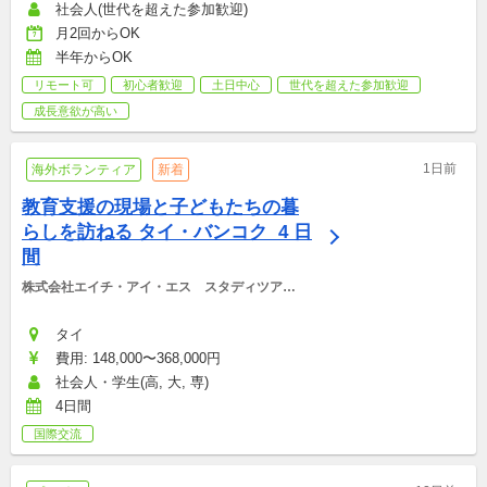
研修参加費：2,000円, その他雑費：会場型のみ（お菓子・飲み
社会人(世代を超えた参加歓迎)
物代など）：1,500円
月2回からOK
半年からOK
リモート可
初心者歓迎
土日中心
世代を超えた参加歓迎
成長意欲が高い
1日前
海外ボランティア
新着
教育支援の現場と子どもたちの暮
らしを訪ねる タイ・バンコク  4 日
間
株式会社エイチ・アイ・エス　スタディツアー
デスク
タイ
費用: 148,000〜368,000円
社会人・学生(高, 大, 専)
4日間
国際交流