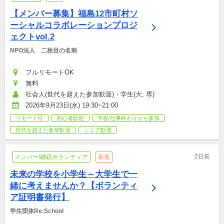
【メンバー募集】福島12市町村ソ
ーシャルコラボレーションプロジ
ェクトvol.2
NPO法人　二枚目の名刺
フルリモートOK
無料
社会人(世代を超えた参加歓迎)・学生(大, 専)
2026年9月23日(水) 19:30~21:00
リモート可
初心者歓迎
学校/仕事終わりから参加
世代を超えた参加歓迎
シニア歓迎
2日前
メンバー/継続ボランティア
新着
未来の学校を小学生～大学生で一
緒に考えませんか？【ボランティ
ア証明書発行】
学生団体Re:School