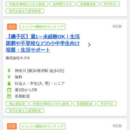
学校/仕事終わりから参加
短時間でも可
交通費支給
平日中心
世代を超えた参加歓迎
8日前
注目
メンバー/継続ボランティア
【磯子区】週1～未経験OK！生活
困窮や不登校などの小中学生向け
宿題・生活サポート
株式会社キズキ
神奈川 [横浜/根岸駅 徒歩2分]
無料
社会人・学生(大, 専)・シニア
週1回からOK
長期歓迎
初心者歓迎
学校/仕事終わりから参加
交通費支給
平日中心
世代を超えた参加歓迎
8日前
注目
メンバー/継続ボランティア