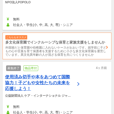
NPO法人POPOLO
無料
社会人・学生(小, 中, 高, 大, 専)・シニア
こちらもオススメ
多文化保育園でインクルーシブな保育と家族支援をしませんか
外国籍だと保育園や幼稚園に入れないケースがおおいです。就学前に子ど
もの心や言葉を育て保護者を支援するために小さな多文化保育園を運営し
ています。異文化異年齢の人が混ざる保育を共につくりませんか
4ヶ月前
募集終了
物品寄付
使用済み切手や本をあつめて国際
協力！子どもや女性たちの未来を
応援しよう！
公益財団法人 ケア・インターナショナル ジャパ
ン
無料
社会人・学生(小, 中, 高, 大, 専)・シニア