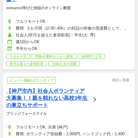
mimamo/学びと対話のオンライン教室
フルリモートOK
費用: ３か月間（計30~40h）の対話の研修の受講費として、
33,000円（税込み）が必要となります。メンターにならなくとも
社会人(世代を超えた参加歓迎)・学生(大, 専)
講座だけ受けていただくことも可能です。：33,000円
週1回からOK
半年からOK
リモート可
学校/仕事終わりから参加
短時間でも可
世代を超えた参加歓迎
主婦/主夫が活躍
約2ヶ月前
メンバー/継続ボランティア
【神戸市内】社会人ボランティア
大募集！！親を頼れない高校3年生
の巣立ちサポート
ブリッジフォースマイル
フルリモートOK, 兵庫 [神戸]
費用: ボランティア登録費：2,000円, ハンドブック代：1,400円, 