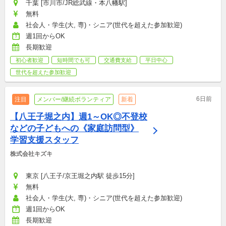
千葉 [市川市/JR総武線・本八幡駅]
無料
社会人・学生(大, 専)・シニア(世代を超えた参加歓迎)
週1回からOK
長期歓迎
初心者歓迎
短時間でも可
交通費支給
平日中心
世代を超えた参加歓迎
6日前
注目
メンバー/継続ボランティア
新着
【八王子堀之内】週1～OK◎不登校
などの子どもへの《家庭訪問型》
学習支援スタッフ
株式会社キズキ
東京 [八王子/京王堀之内駅 徒歩15分]
無料
社会人・学生(大, 専)・シニア(世代を超えた参加歓迎)
週1回からOK
長期歓迎