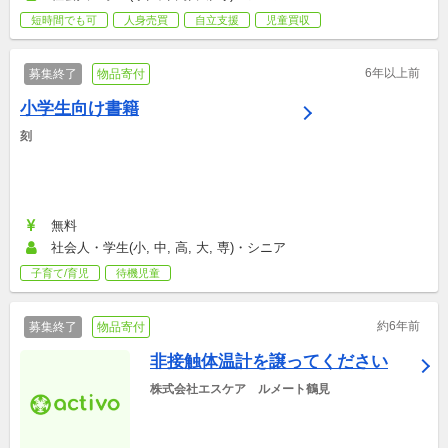
短時間でも可
人身売買
自立支援
児童買収
6年以上前
募集終了
物品寄付
小学生向け書籍
刻
無料
社会人・学生(小, 中, 高, 大, 専)・シニア
子育て/育児
待機児童
約6年前
募集終了
物品寄付
非接触体温計を譲ってください
株式会社エスケア　ルメート鶴見