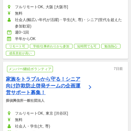
フルリモートOK, 大阪 [大阪市]
無料
社会人(幅広い年代が活躍)・学生(大, 専)・シニア(世代を超えた
参加歓迎)
週0~1回
半年からOK
リモート可
学校/仕事終わりから参加
短時間でも可
勉強熱心
成長意欲が高い
7日前
メンバー/継続ボランティア
家族をトラブルから守る！シニア
向け詐欺防止啓発チームの企画運
営サポート募集！
探偵興信所一般社団法人
フルリモートOK, 東京 [渋谷区]
無料
社会人・学生(大, 専)