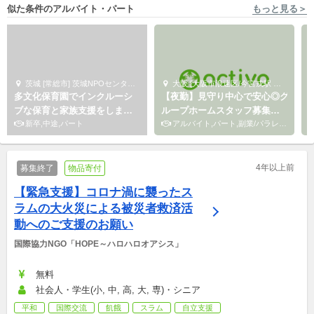
似た条件のアルバイト・パート
もっと見る＞
茨城 [常総市] 茨城NPOセンターコモンズ
大阪 [大阪市浪速区/今宮戎駅 徒歩6分] COCO
多文化保育園でインクルーシ
【夜勤】見守り中心で安心◎グ
ブな保育と家族支援をしませ
ループホームスタッフ募集｜
んか
新卒,中途,パート
未経験・WワークOK
アルバイト,パート,副業/パラレルキャリア
4年以上前
募集終了
物品寄付
【緊急支援】コロナ渦に襲ったス
ラムの大火災による被災者救済活
動へのご支援のお願い
国際協力NGO「HOPE～ハロハロオアシス」
無料
社会人・学生(小, 中, 高, 大, 専)・シニア
平和
国際交流
飢餓
スラム
自立支援