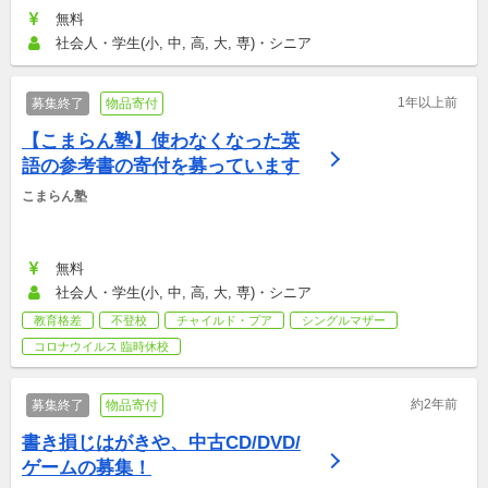
無料
社会人・学生(小, 中, 高, 大, 専)・シニア
1年以上前
募集終了
物品寄付
【こまらん塾】使わなくなった英
語の参考書の寄付を募っています
こまらん塾
無料
社会人・学生(小, 中, 高, 大, 専)・シニア
教育格差
不登校
チャイルド・プア
シングルマザー
コロナウイルス 臨時休校
約2年前
募集終了
物品寄付
書き損じはがきや、中古CD/DVD/
ゲームの募集！