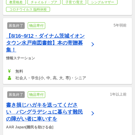
教育格差
チャイルド・プア
子育て/育児
シングルマザー
コロナウイルス 臨時休校
5年弱前
募集終了
物品寄付
【8/16~9/12・ダイナム茨城イオン
タウン水戸南図書館】本の寄贈募
集！
情報ステーション
無料
社会人・学生(小, 中, 高, 大, 専)・シニア
1年以上前
募集終了
物品寄付
書き損じハガキを送ってくださ
い　バングラデシュに暮らす難民
の障がい者に車いすを
AAR Japan[難民を助ける会]