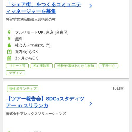
「シェア街」をつくるコミュニテ
ィマネージャーを募集
特定非営利活動法人芸術家の村
フルリモートOK, 東京 [台東区]
無料
社会人・学生(大, 専)
週2回からOK
3ヶ月からOK
リモート可
初心者歓迎
学校/仕事終わりから参加
平日中心
デザイン
16日前
海外ボランティア
【ツアー報告会】SDGsスタディツ
アー in スリランカ
株式会社アレックスソリューションズ