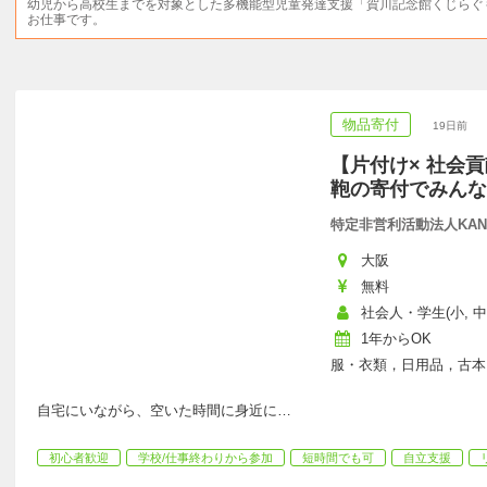
幼児から高校生までを対象とした多機能型児童発達支援「賀川記念館くじらぐ
お仕事です。
物品寄付
19日前
【片付け× 社会
鞄の寄付でみんな
特定非営利活動法人KAN
大阪
無料
社会人・学生(小, 中,
1年からOK
服・衣類，日用品，古本
自宅にいながら、空いた時間に身近に
…
初心者歓迎
学校/仕事終わりから参加
短時間でも可
自立支援