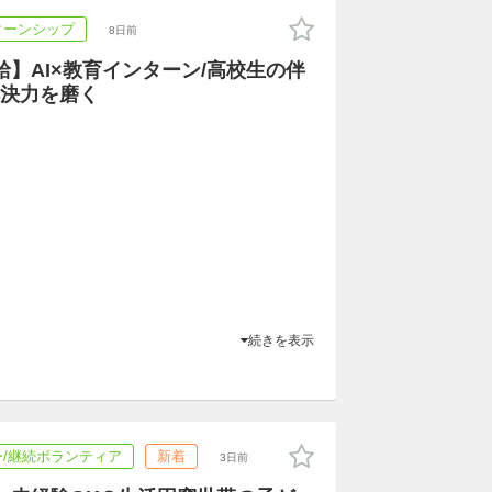
ターンシップ
8日前
給】AI×教育インターン/高校生の伴
決力を磨く
続きを表示
/継続ボランティア
新着
3日前