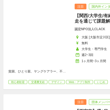
注目
国内外イン
【関西/大学生/有
走を通じて課題解
認定NPO法人CLACK
大阪 [大阪市淀川区]
無料
大学生・専門学生
週2~3回
1ヶ月間~3ヶ月間
貧困、ひとり親、ヤングケアラー、不
…
初心者歓迎
交通費支給
デザイン
Web・アプリ制作
いじめ
注目
団体メンバー