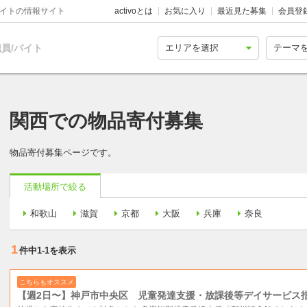
バイトの情報サイト
activoとは
お気に入り
最近見た募集
会員登
員/バイト
関西での物品寄付募集
物品寄付募集ページです。
活動場所で絞る
和歌山
滋賀
京都
大阪
兵庫
奈良
1
件中
1-1
を表示
こちらもオススメ
【週2日〜】神戸市中央区 児童発達支援・放課後等デイサービス