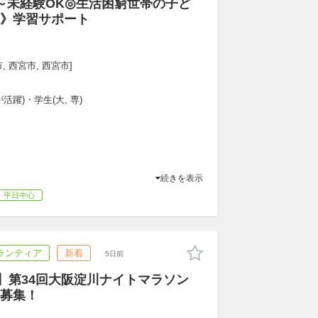
～未経験OK◎生活困窮世帯の子ど
》学習サポート
, 西宮市, 西宮市]
躍)・学生(大, 専)
続きを表示
平日中心
ランティア
新着
5日前
）】第34回大阪淀川ナイトマラソン
募集！