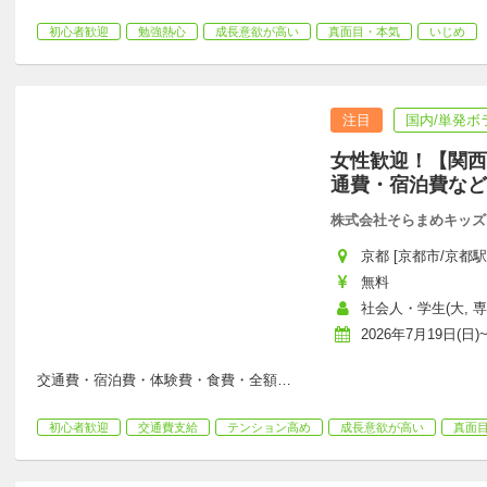
初心者歓迎
勉強熱心
成長意欲が高い
真面目・本気
いじめ
注目
国内/単発ボ
女性歓迎！【関西
通費・宿泊費など
株式会社そらまめキッズ
京都 [京都市/京都駅 
無料
社会人・学生(大, 専
2026年7月19日(日)~
交通費・宿泊費・体験費・食費・全額
…
初心者歓迎
交通費支給
テンション高め
成長意欲が高い
真面