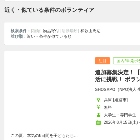
近く・似ている条件のボランティア
検索条件：
[種類]
物品寄付
[活動場所]
和歌山周辺
並び順：
近い・条件が似ている順
注目
国内/単発ボ
追加募集決定！【
活に挑戦！ ボラ
SHOSAPO（NPO法
兵庫 [姫路市]
無料
大学生・専門学生
2026年8月15日(土)~
この夏、本気の8日間を子どもたち
…