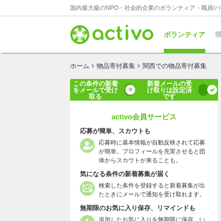
国内最大級のNPO・社会的企業のボランティア・職員/
ボランティア
職
ホーム
物品寄付募集
関西での物品寄付募集
この条件の新着
新着メールの受
をメールで受け
け取りは設定済
取る
です
activo会員サービス
応募が簡単、スカウトも
応募時に基本情報が自動反映されて応募
が簡単。プロフィールを充実させると団
体からスカウトが来ることも。
気になる条件の新着募集が届く
検索した条件を登録すると新着募集が出
たときにメールで通知を受け取れます。
無期限のお気に入り保存、リマインドも
追加したお気に入りを無期限に保存、い