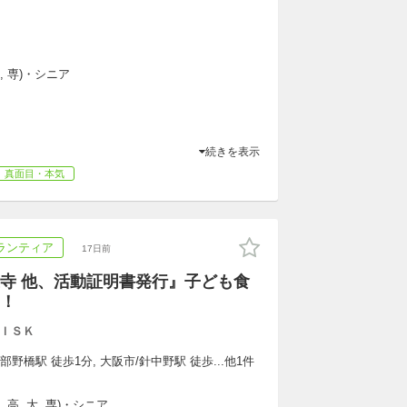
, 専)・シニア
続きを表示
真面目・本気
ランティア
17日前
寺 他、活動証明書発行』子ども食
！
ＩＳＫ
部野橋駅 徒歩1分, 大阪市/針中野駅 徒歩...他1件
 高, 大, 専)・シニア