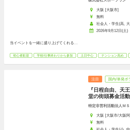
株式会社スポーツワン
大阪 [大阪市]
無料
社会人・学生(高, 大
2026年9月12日(土)
当イベントを一緒に盛り上げてくれる
…
初心者歓迎
学校/仕事終わりから参加
土日中心
テンション高め
注目
国内/単発ボ
『日程自由、天王
堂の街頭募金活動
特定非営利活動法人ＭＳ
大阪 [大阪市/大阪阿
無料
社会人・学生(小, 中,