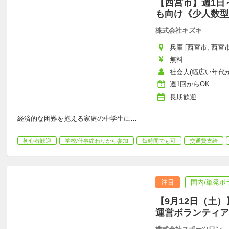
【西宮市】週1日
も向け《少人数型
株式会社キズキ
兵庫 [西宮市, 西宮市
無料
社会人(幅広い年代が活
週1回からOK
長期歓迎
経済的な困難を抱える家庭の中学生に
…
初心者歓迎
学校/仕事終わりから参加
短時間でも可
交通費支給
注目
国内/単発ボ
【9月12日（土
運営ボランティア