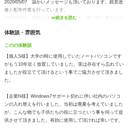
2020/05/07 温かいメッセージも頂いております。鋭意改
修と配布作業を行っています。
続きを読む
2020/06/10 学校はほぼ再開しました。第二波の備えのた
め活動は変わらず継続いたしております。
体験談・雰囲気
2020/06/23 石川県の新聞北國新聞様に大きく取り上げて
いただき県内からも沢山の応援いただいております。
このの体験談
2020/08/03 東京都生活文化局都民生活部 東京ボランテ
【個人S様】大学の時に使用していたノートパソコンです
ィアポータル「どこでも共助」に掲載いただきました。
がもう10年近く放置していました。実は存在すら忘れてい
2020/08/11 本日より整備作業で今は活動が難しい国際ボ
ましたが役立てて頂けるという事でご協力させて頂きまし
ランティアの方お手伝いいただいています。
た。
2020/09/01 Google認定教育者、認定トレーナー試験を
活動メンバーで受験し合格していっています。
【企業N様】Windows7サポート切れに伴い社内のパソコ
2020/09/20 コロナ一定の落ち着きもあり来月から基本操
ンの入れ替えを行いました。当初は廃棄を考えていました
作含めて配布可能な講習会を能登過疎認定地域で開催。
が、こんな物でも子供たちの役に立つという事を伺って提
供させて頂きました。有効に使用して頂ければ幸いです。