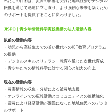
私たちの目的は、災害の影響を受けた地域社会がデジタル
アリング様
転換を通じて迅速に立ち直り、より強靭な未来を築くため
のサポートを提供することに変わりました。
JISPO｜青少年情報科学実践機構の法人活動内容
【石川県：広告】株式会社北陸スタッフ様
以前の活動内容
・幼児から高校生までの若い世代へのICT教育プログラム
の提供
・デジタルスキルとリテラシー教育を通じた次世代育成
・青少年たちの情報科学に対する関心と能力の向上
【石川県：福祉】社会福祉法人 能登福祉会様
現在の活動内容
・災害情報の収集・分析による被災地支援
・オンラインでの広報活動とコミュニティとの連携強化
・震災により経済活動が困難になった地域住民へのデジタ
【石川県：IT/システム】株式会社日西技研様
ルサポート