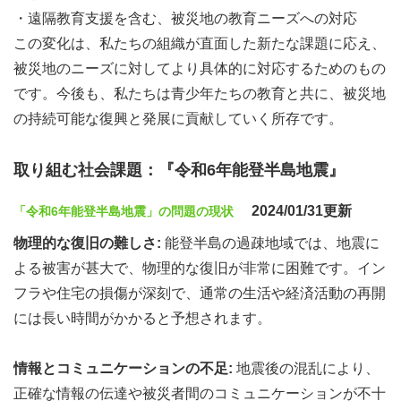
・遠隔教育支援を含む、被災地の教育ニーズへの対応
この変化は、私たちの組織が直面した新たな課題に応え、
【石川県：産業機械】岩本工業株式会社様
被災地のニーズに対してより具体的に対応するためのもの
です。今後も、私たちは青少年たちの教育と共に、被災地
その他匿名ご寄付の企業様
の持続可能な復興と発展に貢献していく所存です。
ご協力ありがとうございます。
取り組む社会課題：『令和6年能登半島地震』
2024/01/31更新
「令和6年能登半島地震」の問題の現状
物理的な復旧の難しさ:
能登半島の過疎地域では、地震に
よる被害が甚大で、物理的な復旧が非常に困難です。イン
フラや住宅の損傷が深刻で、通常の生活や経済活動の再開
には長い時間がかかると予想されます。
情報とコミュニケーションの不足:
地震後の混乱により、
正確な情報の伝達や被災者間のコミュニケーションが不十