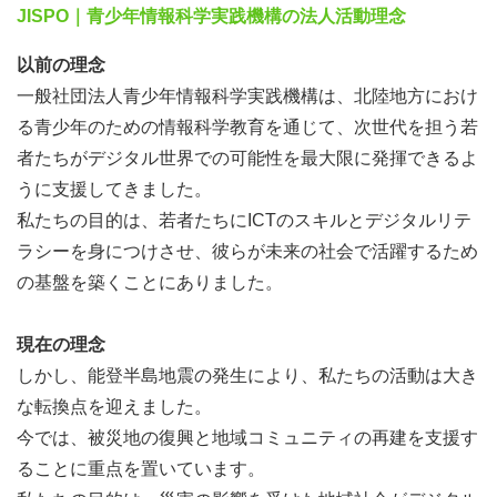
JISPO｜青少年情報科学実践機構の法人活動理念
以前の理念
【富山県：放送】射水ケーブルネットワーク株式会社様
一般社団法人青少年情報科学実践機構は、北陸地方におけ
る青少年のための情報科学教育を通じて、次世代を担う若
者たちがデジタル世界での可能性を最大限に発揮できるよ
うに支援してきました。
【石川県：物流】日本海トランスポート株式会社様
私たちの目的は、若者たちにICTのスキルとデジタルリテ
ラシーを身につけさせ、彼らが未来の社会で活躍するため
の基盤を築くことにありました。
【石川県：建築】株式会社 サンテリア様
現在の理念
しかし、能登半島地震の発生により、私たちの活動は大き
な転換点を迎えました。
今では、被災地の復興と地域コミュニティの再建を支援す
ることに重点を置いています。
【愛知県：IT/システム】株式会社東海建物ニードエンジニ