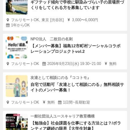
ギフテッド傾向で学校に馴染みづらい子の居場所づ
くりをしてくれる方を募集しています
フルリモートOK, 東京 [渋谷区]
3,000〜6,000円
1年からOK
NPO法人 二枚目の名刺
【メンバー募集】福島12市町村ソーシャルコラボ
レーションプロジェクトvol.2
フルリモートOK
2026年9月23日(水) 19:30~21:00
無料
友達として相談にのる『ココトモ』
自宅で活動可「友達として相談にのる」無料相談サ
イトのメンバー募集！
フルリモートOK
無料
1日間~長期歓迎
一般社団法人ユースキャリア教育機構
【勉強会】社会課題を仕事にする方法とは？/ボラ
ンティア継続の限界【大学生対象】