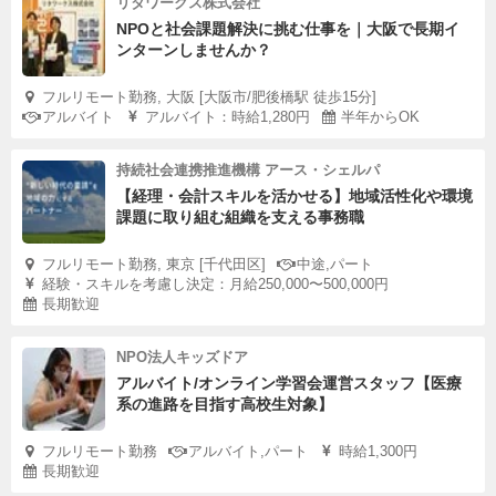
リタワークス株式会社
NPOと社会課題解決に挑む仕事を｜大阪で長期イ
ンターンしませんか？
フルリモート勤務, 大阪 [大阪市/肥後橋駅 徒歩15分]
アルバイト
アルバイト：時給1,280円
半年からOK
持続社会連携推進機構 アース・シェルパ
【経理・会計スキルを活かせる】地域活性化や環境
課題に取り組む組織を支える事務職
フルリモート勤務, 東京 [千代田区]
中途,パート
経験・スキルを考慮し決定：月給250,000〜500,000円
長期歓迎
NPO法人キッズドア
アルバイト/オンライン学習会運営スタッフ【医療
系の進路を目指す高校生対象】
フルリモート勤務
アルバイト,パート
時給1,300円
長期歓迎