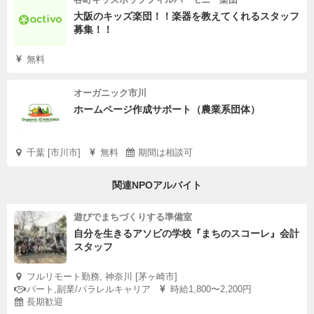
大阪のキッズ楽団！！楽器を教えてくれるスタッフ
募集！！
無料
オーガニック市川
ホームページ作成サポート（農業系団体）
千葉 [市川市]
無料
期間は相談可
関連NPOアルバイト
遊びでまちづくりする準備室
自分を生きるアソビの学校『まちのスコーレ』会計
スタッフ
フルリモート勤務, 神奈川 [茅ヶ崎市]
パート,副業/パラレルキャリア
時給1,800〜2,200円
長期歓迎