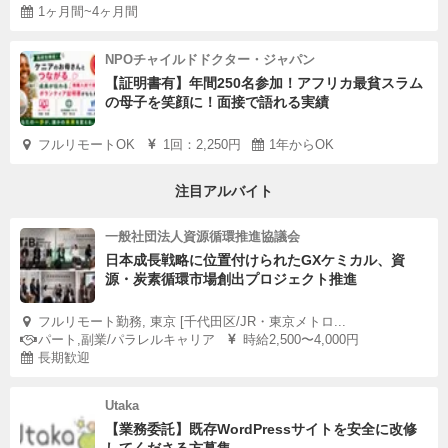
1ヶ月間~4ヶ月間
NPOチャイルドドクター・ジャパン
【証明書有】年間250名参加！アフリカ最貧スラム
の母子を笑顔に！面接で語れる実績
フルリモートOK
1回：2,250円
1年からOK
注目アルバイト
一般社団法人資源循環推進協議会
日本成長戦略に位置付けられたGXケミカル、資
源・炭素循環市場創出プロジェクト推進
フルリモート勤務, 東京 [千代田区/JR・東京メトロ...
パート,副業/パラレルキャリア
時給2,500〜4,000円
長期歓迎
Utaka
【業務委託】既存WordPressサイトを安全に改修