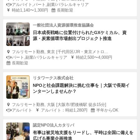
アルバイト,パート,副業/パラレルキャリア
時給1,140〜1,300円
長期歓迎
一般社団法人資源循環推進協議会
日本成長戦略に位置付けられたGXケミカル、資
源・炭素循環市場創出プロジェクト推進
フルリモート勤務, 東京 [千代田区/JR・東京メトロ...
パート,副業/パラレルキャリア
時給2,500〜4,000円
長期歓迎
リタワークス株式会社
NPOと社会課題解決に挑む仕事を｜大阪で長期イ
ンターンしませんか？
フルリモート勤務, 大阪 [大阪市/肥後橋駅 徒歩15分]
アルバイト
アルバイト：時給1,280円
半年からOK
認定NPO法人カタリバ
有事は被災地支援をリードし、平時は全国に備えを
広げる事業企画推進