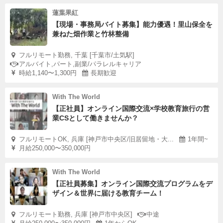
蓮葉果紅
【現場・事務局バイト募集】能力優遇！里山保全を
兼ねた畑作業と竹林整備
フルリモート勤務, 千葉 [千葉市/土気駅]
アルバイト,パート,副業/パラレルキャリア
時給1,140〜1,300円
長期歓迎
With The World
【正社員】オンライン国際交流×学校教育旅行の営
業CSとして働きませんか？
フルリモートOK, 兵庫 [神戸市中央区/旧居留地・大...
1年間~
月給250,000〜350,000円
With The World
【正社員募集】オンライン国際交流プログラムをデ
ザイン＆世界に届ける教育チーム！
フルリモート勤務, 兵庫 [神戸市中央区]
中途