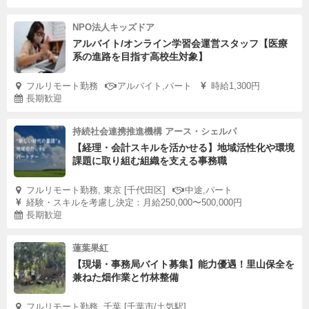
NPO法人キッズドア
アルバイト/オンライン学習会運営スタッフ【医療
系の進路を目指す高校生対象】
フルリモート勤務
アルバイト,パート
時給1,300円
長期歓迎
持続社会連携推進機構 アース・シェルパ
【経理・会計スキルを活かせる】地域活性化や環境
課題に取り組む組織を支える事務職
フルリモート勤務, 東京 [千代田区]
中途,パート
経験・スキルを考慮し決定：月給250,000〜500,000円
長期歓迎
蓮葉果紅
【現場・事務局バイト募集】能力優遇！里山保全を
兼ねた畑作業と竹林整備
フルリモート勤務, 千葉 [千葉市/土気駅]