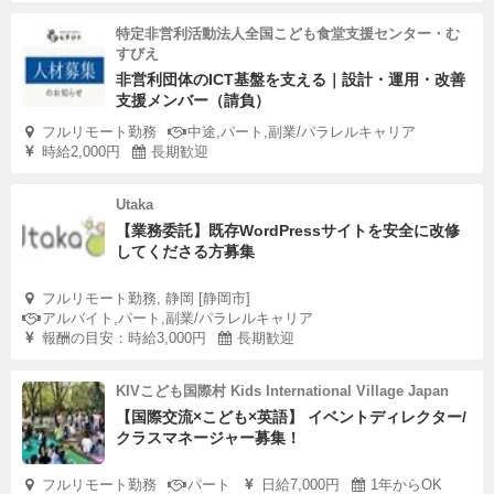
特定非営利活動法人全国こども食堂支援センター・む
すびえ
非営利団体のICT基盤を支える｜設計・運用・改善
支援メンバー（請負）
フルリモート勤務
中途,パート,副業/パラレルキャリア
時給2,000円
長期歓迎
Utaka
【業務委託】既存WordPressサイトを安全に改修
してくださる方募集
フルリモート勤務, 静岡 [静岡市]
アルバイト,パート,副業/パラレルキャリア
報酬の目安：時給3,000円
長期歓迎
KIVこども国際村 Kids International Village Japan
【国際交流×こども×英語】 イベントディレクター/
クラスマネージャー募集！
フルリモート勤務
パート
日給7,000円
1年からOK