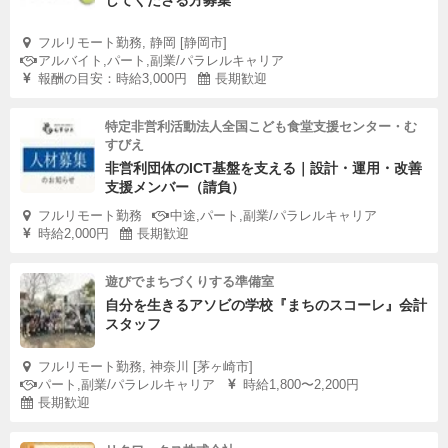
してくださる方募集
フルリモート勤務, 静岡 [静岡市]
アルバイト,パート,副業/パラレルキャリア
報酬の目安：時給3,000円
長期歓迎
特定非営利活動法人全国こども食堂支援センター・む
すびえ
非営利団体のICT基盤を支える｜設計・運用・改善
支援メンバー（請負）
フルリモート勤務
中途,パート,副業/パラレルキャリア
時給2,000円
長期歓迎
遊びでまちづくりする準備室
自分を生きるアソビの学校『まちのスコーレ』会計
スタッフ
フルリモート勤務, 神奈川 [茅ヶ崎市]
パート,副業/パラレルキャリア
時給1,800〜2,200円
長期歓迎