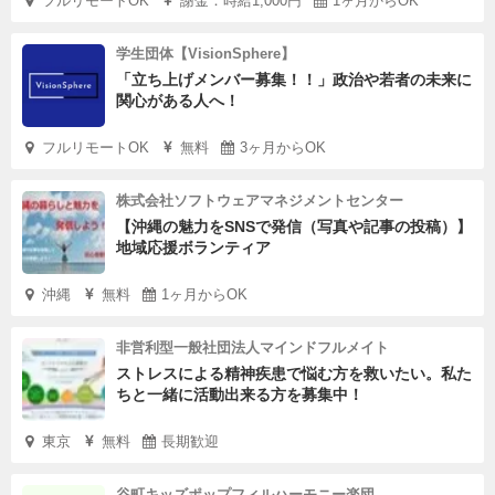
フルリモートOK
謝金：時給1,000円
1ヶ月からOK
学生団体【VisionSphere】
「立ち上げメンバー募集！！」政治や若者の未来に
関心がある人へ！
フルリモートOK
無料
3ヶ月からOK
株式会社ソフトウェアマネジメントセンター
【沖縄の魅力をSNSで発信（写真や記事の投稿）】
地域応援ボランティア
沖縄
無料
1ヶ月からOK
非営利型一般社団法人マインドフルメイト
ストレスによる精神疾患で悩む方を救いたい。私た
ちと一緒に活動出来る方を募集中！
東京
無料
長期歓迎
谷町キッズポップフィルハーモニー楽団