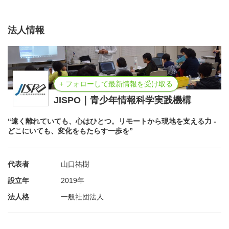
企業様にもご賛同頂きご協力いただき輪は広がっておりま
法人情報
す。
+ フォローして最新情報を受け取る
JISPO｜青少年情報科学実践機構
【福井県：リゾート】スキージャム勝山様
“遠く離れていても、心はひとつ。リモートから現地を支える力 -
どこにいても、変化をもたらす一歩を”
代表者
山口祐樹
設立年
2019年
【北陸3県：リサイクル】株式会社バイキング様
法人格
一般社団法人