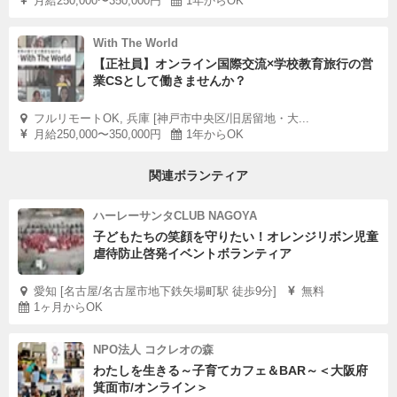
月給250,000〜350,000円
1年からOK
With The World
【正社員】オンライン国際交流×学校教育旅行の営
業CSとして働きませんか？
フルリモートOK, 兵庫 [神戸市中央区/旧居留地・大...
月給250,000〜350,000円
1年からOK
関連ボランティア
ハーレーサンタCLUB NAGOYA
子どもたちの笑顔を守りたい！オレンジリボン児童
虐待防止啓発イベントボランティア
愛知 [名古屋/名古屋市地下鉄矢場町駅 徒歩9分]
無料
1ヶ月からOK
NPO法人 コクレオの森
わたしを生きる～子育てカフェ＆BAR～＜大阪府
箕面市/オンライン＞