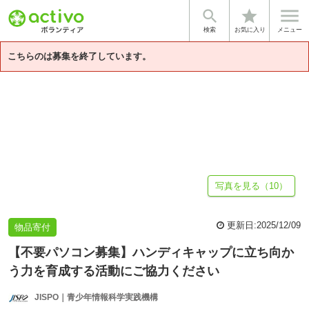


star
基本情報
募集詳細
体験談・雰囲気
法人情報
検索
お気に入り
メニュー
こちらのは募集を終了しています。
写真を見る（10）
更新日:
2025/12/09
物品寄付
【不要パソコン募集】ハンディキャップに立ち向か
う力を育成する活動にご協力ください
JISPO｜青少年情報科学実践機構