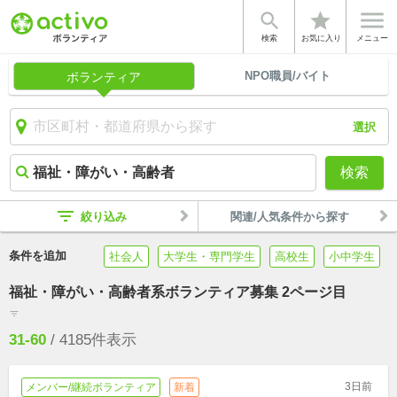


star
検索
お気に入り
メニュー
NPO職員/バイト
ボランティア
選択
検索
filter_list
絞り込み
関連/人気条件から探す
条件を追加
社会人
大学生・専門学生
高校生
小中学生
福祉・障がい・高齢者系ボランティア募集 2ページ目
filter_list
31-60
/
4185
件表示
3日前
メンバー/継続ボランティア
新着