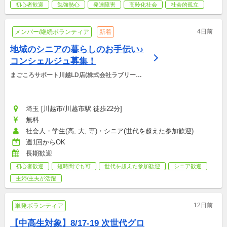
初心者歓迎
勉強熱心
発達障害
高齢化社会
社会的孤立
4日前
メンバー/継続ボランティア
新着
地域のシニアの暮らしのお手伝い♪
コンシェルジュ募集！
まごころサポート川越LD店(株式会社ラブリーデ
イ)
埼玉 [川越市/川越市駅 徒歩22分]
無料
社会人・学生(高, 大, 専)・シニア(世代を超えた参加歓迎)
週1回からOK
長期歓迎
初心者歓迎
短時間でも可
世代を超えた参加歓迎
シニア歓迎
主婦/主夫が活躍
12日前
単発ボランティア
【中高生対象】8/17-19 次世代グロ