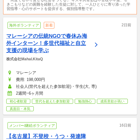
きこもりなどの困難を経験した生徒に対して、一人ひとりに寄り添った学
習指導・心のサポートを提供する、個別指導塾です。
2日前
海外ボランティア
新着
マレーシアの伝統NGOで春休み海
外インターン！多世代福祉と自立
支援の現場を学ぶ
株式会社Mahal.KitaQ
マレーシア
費用: 198,000円
社会人(世代を超えた参加歓迎)・学生(大, 専)
2週間~6ヶ月間
初心者歓迎
世代を超えた参加歓迎
勉強熱心
成長意欲が高い
真面目・本気
16日前
メンバー/継続ボランティア
【名古屋】不登校・うつ・発達障