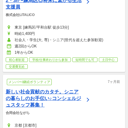
2・3h〜練馬区◎将来に繋がる生活
支援員
株式会社LITALICO
東京 [練馬区/平和台駅 徒歩13分]
時給1,400円
社会人・学生(大, 専)・シニア(世代を超えた参加歓迎)
週2回からOK
1年からOK
初心者歓迎
学校/仕事終わりから参加
短時間でも可
土日中心
交通費支給
7ヶ月前
メンバー/継続ボランティア
新しい社会貢献のカタチ。シニア
の暮らしのお手伝い♪コンシェルジ
ュスタッフ募集！
合同会社ながら
京都 [京都市]