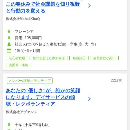
この春休みで社会課題を知り視野
と行動力を変える
株式会社Mahal.KitaQ
マレーシア
費用: 198,000円
社会人(世代を超えた参加歓迎)・学生(高, 大, 専)
1週間~6ヶ月間
初心者歓迎
世代を超えた参加歓迎
勉強熱心
成長意欲が高い
真面目・本気
22日前
メンバー/継続ボランティア
あなたの“優しさ”が、誰かの笑顔
になります。デイサービスの傾
聴・レクボランティア
株式会社アヴァンス
千葉 [千葉市/稲毛駅]