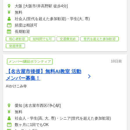
大阪 [大阪市/井高野駅 徒歩4分]
無料
社会人(世代を超えた参加歓迎)・学生(大, 専)
頻度は相談可
長期歓迎
初心者歓迎
短時間でも可
交通費支給
世代を超えた参加歓迎
発達障害
10日前
メンバー/継続ボランティア
【名古屋市後援】無料AI教室 活動
メンバー募集！
AIかけこみ寺
愛知 [名古屋市西区/浄心駅]
無料
社会人・学生(高, 大, 専)・シニア(世代を超えた参加歓迎)
数ヶ月に1回でもOK