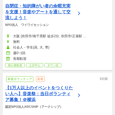
自閉症・知的障がい者の余暇充実
を支援！音楽やアートを通して交
流しよう！
NPO法人　ワイワイセッション
大阪 [吹田市/南千里駅 徒歩2分, 吹田市/正雀駅 ...
無料
社会人・学生(高, 大, 専)
週0~1回
長期歓迎
初心者歓迎
土日中心
ダウン症
6日前
単発ボランティア
新着
【1万人以上のイベントをつくりた
い人へ】音楽祭：当日ボランティ
ア募集！＠横浜
認定NPO法人ARCSHIP（アークシップ）