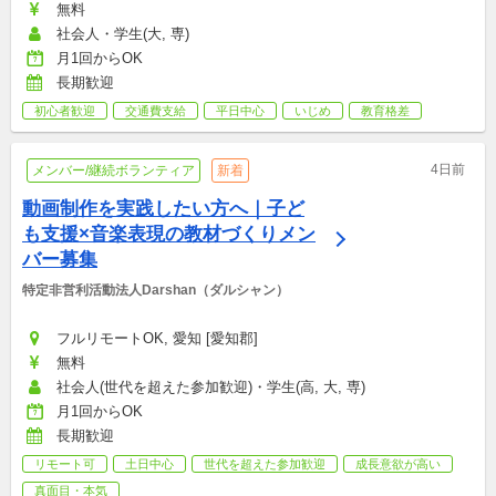
無料
社会人・学生(大, 専)
月1回からOK
長期歓迎
初心者歓迎
交通費支給
平日中心
いじめ
教育格差
4日前
メンバー/継続ボランティア
新着
動画制作を実践したい方へ｜子ど
も支援×音楽表現の教材づくりメン
バー募集
特定非営利活動法人Darshan（ダルシャン）
フルリモートOK, 愛知 [愛知郡]
無料
社会人(世代を超えた参加歓迎)・学生(高, 大, 専)
月1回からOK
長期歓迎
リモート可
土日中心
世代を超えた参加歓迎
成長意欲が高い
真面目・本気