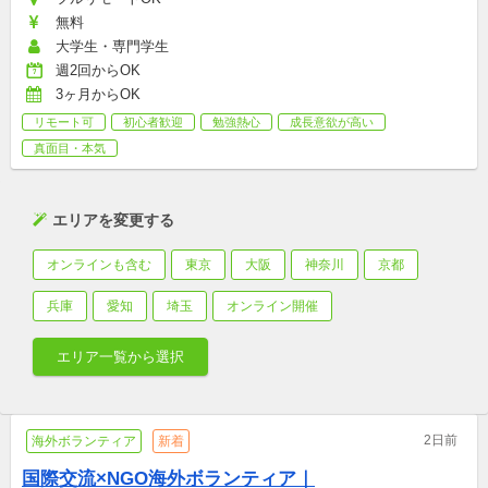
無料
大学生・専門学生
週2回からOK
3ヶ月からOK
リモート可
初心者歓迎
勉強熱心
成長意欲が高い
真面目・本気
エリアを変更する
オンラインも含む
東京
大阪
神奈川
京都
兵庫
愛知
埼玉
オンライン開催
エリア一覧から選択
2日前
海外ボランティア
新着
国際交流×NGO海外ボランティア｜