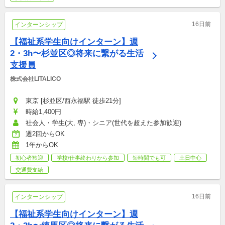
16日前
インターンシップ
【福祉系学生向けインターン】週
2・3h〜杉並区◎将来に繋がる生活
支援員
株式会社LITALICO
東京 [杉並区/西永福駅 徒歩21分]
時給1,400円
社会人・学生(大, 専)・シニア(世代を超えた参加歓迎)
週2回からOK
1年からOK
初心者歓迎
学校/仕事終わりから参加
短時間でも可
土日中心
交通費支給
16日前
インターンシップ
【福祉系学生向けインターン】週