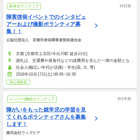
19日前
単発ボランティア
障害啓発イベントでのインタビュ
アーおよび撮影ボランティア募
集！！
公益社団法人　京都市身体障害者団体連合会
京都 [京都市上京区/今出川駅 徒歩11分]
謝礼は、交通費や昼食代などの諸費用を含んだ一律の金額となり
ます。：日給2,000円
社会人(幅広い年代が活躍)・学生(高, 大, 専)
2026年10月17日(土) 08:45~16:30
初心者歓迎
約1年前
メンバー/継続ボランティア
障がいをもった就学児の学習を見
てくれるボランティアさんを募集
します！
株式会社ウィズケア