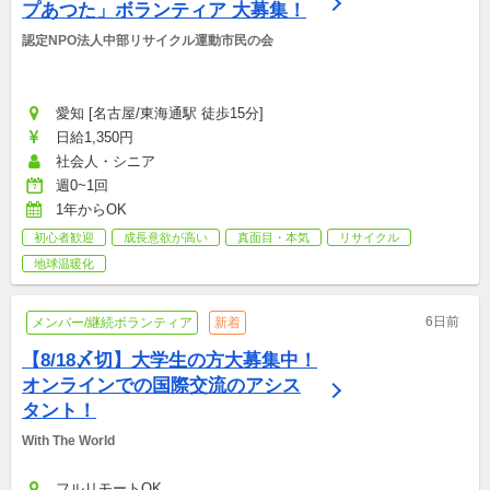
プあつた」ボランティア 大募集！
認定NPO法人中部リサイクル運動市民の会
愛知 [名古屋/東海通駅 徒歩15分]
日給1,350円
社会人・シニア
週0~1回
1年からOK
初心者歓迎
成長意欲が高い
真面目・本気
リサイクル
地球温暖化
6日前
メンバー/継続ボランティア
新着
【8/18〆切】大学生の方大募集中！
オンラインでの国際交流のアシス
タント！
With The World
フルリモートOK