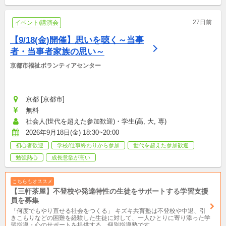
27日前
イベント/講演会
【9/18(金)開催】思いを聴く～当事
者・当事者家族の思い～
京都市福祉ボランティアセンター
京都 [京都市]
無料
社会人(世代を超えた参加歓迎)・学生(高, 大, 専)
2026年9月18日(金) 18:30~20:00
初心者歓迎
学校/仕事終わりから参加
世代を超えた参加歓迎
勉強熱心
成長意欲が高い
こちらもオススメ
【三軒茶屋】不登校や発達特性の生徒をサポートする学習支援
員を募集
「何度でもやり直せる社会をつくる」 キズキ共育塾は不登校や中退、引
きこもりなどの困難を経験した生徒に対して、一人ひとりに寄り添った学
習指導・心のサポートを提供する、個別指導塾です。