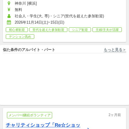
神奈川 [横浜]
無料
社会人・学生(大, 専)・シニア(世代を超えた参加歓迎)
2026年11月14日(土)~15日(日)
初心者歓迎
世代を超えた参加歓迎
シニア歓迎
主婦/主夫が活躍
テンション高め
似た条件のアルバイト・パート
もっと見る＞
埼玉 [さいたま市/さいたま新都心駅 徒歩13分] 株式会社キズキ
東京 [世田谷区/三軒茶屋駅 徒歩9分] 株式会社キズキ
【大宮】不登校や発達障害の
【三軒茶屋】不登校や発達特
生徒をサポートする個別指導
性の生徒をサポートする学習
塾講師を募集
アルバイト,パート,副業/パラレルキャリア
支援員を募集
アルバイト,パート,副業/パラレルキャリア
2ヶ月前
メンバー/継続ボランティア
チャリティショップ「Re☆ショッ