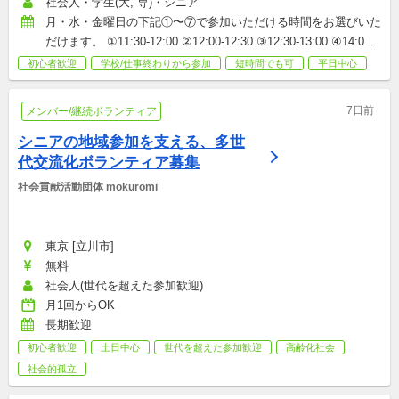
社会人・学生(大, 専)・シニア
月・水・金曜日の下記①〜⑦で参加いただける時間をお選びいた
だけます。 ①11:30-12:00 ②12:00-12:30 ③12:30-13:00 ④14:00-
14:30 ⑤14:30-15:00 ⑥15:00-15:30 ⑦15:30-16:00
初心者歓迎
学校/仕事終わりから参加
短時間でも可
平日中心
7日前
メンバー/継続ボランティア
シニアの地域参加を支える、多世
代交流化ボランティア募集
社会貢献活動団体 mokuromi
東京 [立川市]
無料
社会人(世代を超えた参加歓迎)
月1回からOK
長期歓迎
初心者歓迎
土日中心
世代を超えた参加歓迎
高齢化社会
社会的孤立