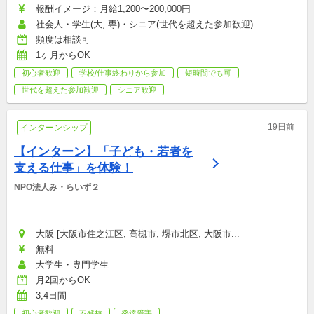
報酬イメージ：月給1,200〜200,000円
社会人・学生(大, 専)・シニア(世代を超えた参加歓迎)
頻度は相談可
1ヶ月からOK
初心者歓迎
学校/仕事終わりから参加
短時間でも可
世代を超えた参加歓迎
シニア歓迎
19日前
インターンシップ
【インターン】「子ども・若者を
支える仕事」を体験！
NPO法人み・らいず２
大阪 [大阪市住之江区, 高槻市, 堺市北区, 大阪市...
無料
大学生・専門学生
月2回からOK
3,4日間
初心者歓迎
不登校
発達障害