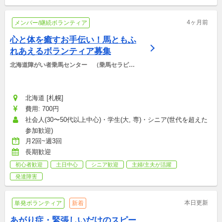
4ヶ月前
メンバー/継続ボランティア
心と体を癒すお手伝い！馬ともふ
れあえるボランティア募集
北海道障がい者乗馬センター　（乗馬セラピー
俱楽部）
北海道 [札幌]
費用: 700円
社会人(30〜50代以上中心)・学生(大, 専)・シニア(世代を超えた
参加歓迎)
月2回~週3回
長期歓迎
初心者歓迎
土日中心
シニア歓迎
主婦/主夫が活躍
発達障害
本日更新
単発ボランティア
新着
あがり症・緊張しいだけのスピー