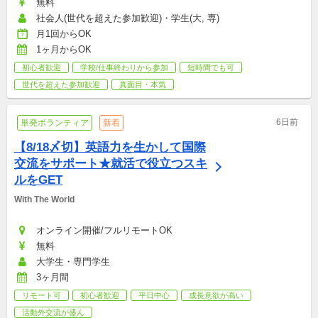
無料
社会人(世代を超えた参加歓迎)・学生(大, 専)
月1回からOK
1ヶ月からOK
初心者歓迎
学校/仕事終わりから参加
短時間でも可
世代を超えた参加歓迎
真面目・本気
6日前
単発ボランティア
新着
【8/18〆切】英語力を生かして国際
交流をサポート★就活で役立つスキ
ルをGET
With The World
オンライン開催/フルリモートOK
無料
大学生・専門学生
3ヶ月間
リモート可
初心者歓迎
平日中心
成長意欲が高い
活動外交流が盛ん