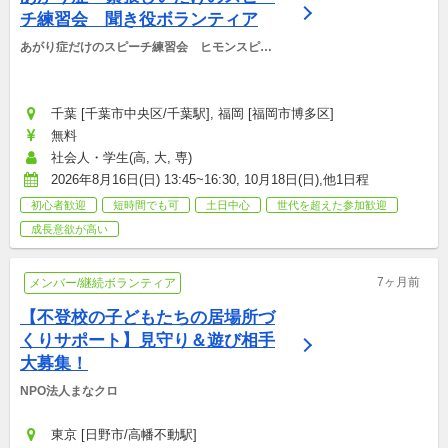
チ練習会　聞き役ボランティア
あがり症だけのスピーチ練習会　ヒモンスピー
チ
千葉 [千葉市中央区/千葉駅], 福岡 [福岡市博多区]
無料
社会人・学生(高, 大, 専)
2026年8月16日(日) 13:45~16:30, 10月18日(日),他1日程
初心者歓迎
短時間でも可
土日中心
世代を超えた参加歓迎
成長意欲が高い
7ヶ月前
メンバー/継続ボランティア
【不登校の子どもたちの居場所づ
くりサポート】見守り＆遊び相手
大募集！
NPO法人まなクロ
東京 [日野市/高幡不動駅]