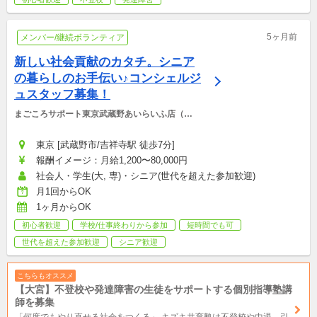
5ヶ月前
メンバー/継続ボランティア
新しい社会貢献のカタチ。シニア
の暮らしのお手伝い♪コンシェルジ
ュスタッフ募集！
まごころサポート東京武蔵野あいらいふ店（株
式会社あいらいふ）
東京 [武蔵野市/吉祥寺駅 徒歩7分]
報酬イメージ：月給1,200〜80,000円
社会人・学生(大, 専)・シニア(世代を超えた参加歓迎)
月1回からOK
1ヶ月からOK
初心者歓迎
学校/仕事終わりから参加
短時間でも可
世代を超えた参加歓迎
シニア歓迎
こちらもオススメ
【大宮】不登校や発達障害の生徒をサポートする個別指導塾講
師を募集
「何度でもやり直せる社会をつくる」 キズキ共育塾は不登校や中退、引