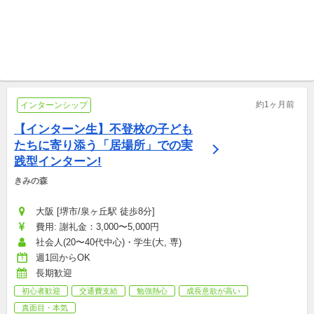
オンライン開催/フルリモートOK, 東京 [世田谷区] 特定非営利活動法人 HAL
フルリモート勤務, 東京 [千代田区/有楽町駅 徒歩1分] 株式会社NIJIN
障がい児・者と様々な野外活
インターン｜あなたの不登校
動へ！宿泊キャンプから日帰
の過去が、誰かの力になる！
りイベントまで盛り沢山！
国内/単発ボランティア
国内外インターンシップ
約1ヶ月前
インターンシップ
【インターン生】不登校の子ども
たちに寄り添う「居場所」での実
践型インターン!
きみの森
大阪 [堺市/泉ヶ丘駅 徒歩8分]
費用: 謝礼金：3,000〜5,000円
社会人(20〜40代中心)・学生(大, 専)
週1回からOK
長期歓迎
初心者歓迎
交通費支給
勉強熱心
成長意欲が高い
真面目・本気