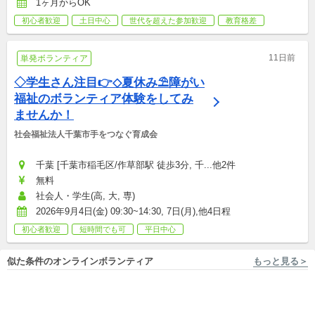
1ヶ月からOK
初心者歓迎
土日中心
世代を超えた参加歓迎
教育格差
11日前
単発ボランティア
◇学生さん注目👉◇夏休み⛱障がい
福祉のボランティア体験をしてみ
ませんか！
社会福祉法人千葉市手をつなぐ育成会
千葉 [千葉市稲毛区/作草部駅 徒歩3分, 千...他2件
無料
社会人・学生(高, 大, 専)
2026年9月4日(金) 09:30~14:30, 7日(月),他4日程
初心者歓迎
短時間でも可
平日中心
似た条件のオンラインボランティア
もっと見る＞