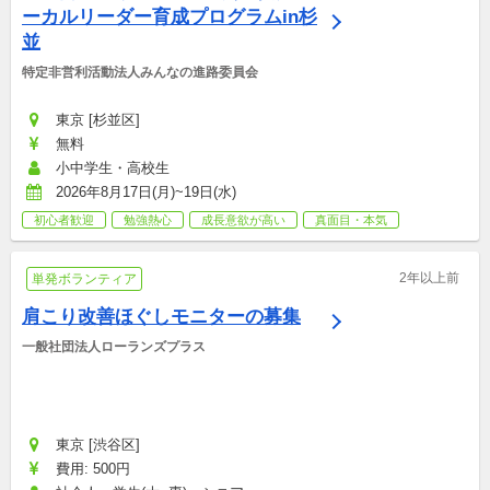
ーカルリーダー育成プログラムin杉
並
特定非営利活動法人みんなの進路委員会
東京 [杉並区]
無料
小中学生・高校生
2026年8月17日(月)~19日(水)
初心者歓迎
勉強熱心
成長意欲が高い
真面目・本気
2年以上前
単発ボランティア
肩こり改善ほぐしモニターの募集
一般社団法人ローランズプラス
東京 [渋谷区]
費用: 500円