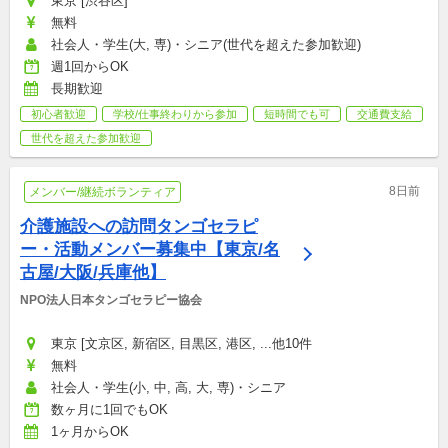
東京 [渋谷区]
無料
社会人・学生(大, 専)・シニア(世代を超えた参加歓迎)
週1回からOK
長期歓迎
初心者歓迎
学校/仕事終わりから参加
短時間でも可
交通費支給
世代を超えた参加歓迎
8日前
メンバー/継続ボランティア
介護施設への訪問タンゴセラピ
ー・活動メンバー募集中【東京/名
古屋/大阪/兵庫他】
NPO法人日本タンゴセラピー協会
東京 [文京区, 新宿区, 目黒区, 港区, ...他10件
無料
社会人・学生(小, 中, 高, 大, 専)・シニア
数ヶ月に1回でもOK
1ヶ月からOK