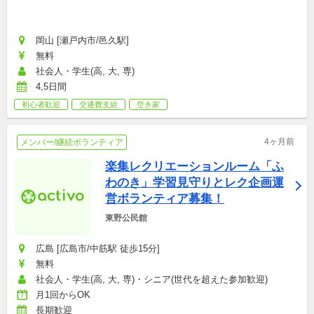
岡山 [瀬戸内市/邑久駅]
無料
社会人・学生(高, 大, 専)
4,5日間
初心者歓迎
交通費支給
空き家
4ヶ月前
メンバー/継続ボランティア
楽集レクリエーションルーム「ふ
わのき」学習見守りとレク企画運
営ボランティア募集！
東野公民館
広島 [広島市/中筋駅 徒歩15分]
無料
社会人・学生(高, 大, 専)・シニア(世代を超えた参加歓迎)
月1回からOK
長期歓迎