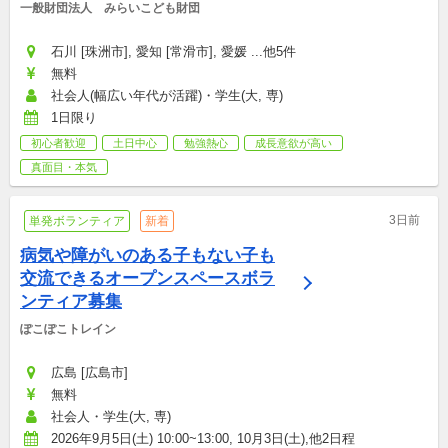
一般財団法人　みらいこども財団
石川 [珠洲市], 愛知 [常滑市], 愛媛 ...他5件
無料
社会人(幅広い年代が活躍)・学生(大, 専)
1日限り
初心者歓迎
土日中心
勉強熱心
成長意欲が高い
真面目・本気
3日前
単発ボランティア
新着
病気や障がいのある子もない子も
交流できるオープンスペースボラ
ンティア募集
ぽこぽこトレイン
広島 [広島市]
無料
社会人・学生(大, 専)
2026年9月5日(土) 10:00~13:00, 10月3日(土),他2日程