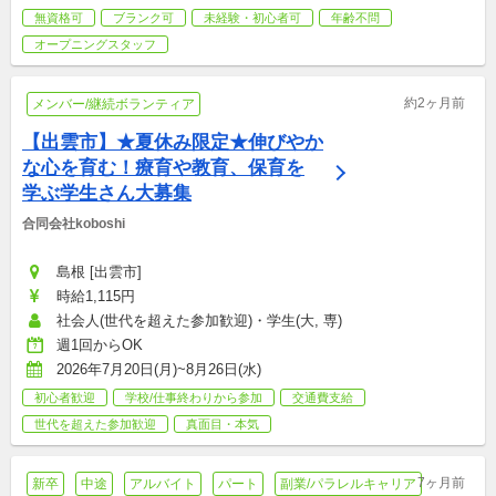
無資格可
ブランク可
未経験・初心者可
年齢不問
オープニングスタッフ
約2ヶ月前
メンバー/継続ボランティア
【出雲市】★夏休み限定★伸びやか
な心を育む！療育や教育、保育を
学ぶ学生さん大募集
合同会社koboshi
島根 [出雲市]
時給1,115円
社会人(世代を超えた参加歓迎)・学生(大, 専)
週1回からOK
2026年7月20日(月)~8月26日(水)
初心者歓迎
学校/仕事終わりから参加
交通費支給
世代を超えた参加歓迎
真面目・本気
7ヶ月前
新卒
中途
アルバイト
パート
副業/パラレルキャリア