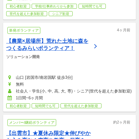
初心者歓迎
学校/仕事終わりから参加
短時間でも可
世代を超えた参加歓迎
シニア歓迎
4ヶ月前
単発ボランティア
【農業×居場所】荒れた土地に森を
つくるみらいボランティア！
ソリューション開発
山口 [岩国市/南岩国駅 徒歩3分]
無料
社会人・学生(小, 中, 高, 大, 専)・シニア(世代を超えた参加歓迎)
1日間~6ヶ月間
初心者歓迎
短時間でも可
世代を超えた参加歓迎
約2ヶ月前
メンバー/継続ボランティア
【出雲市】★夏休み限定★伸びやか