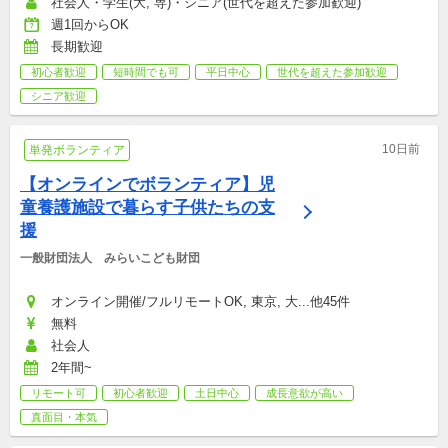
社会人・学生(大, 専)・シニア(世代を超えた参加歓迎)
週1回からOK
長期歓迎
初心者歓迎
短時間でも可
平日中心
世代を超えた参加歓迎
シニア歓迎
10日前
単発ボランティア
【オンラインでボランティア】児
童養護施設で暮らす子供たちの支
援
一般財団法人　みらいこども財団
オンライン開催/フルリモートOK, 東京, 大...他45件
無料
社会人
2年間~
リモート可
初心者歓迎
土日中心
成長意欲が高い
真面目・本気