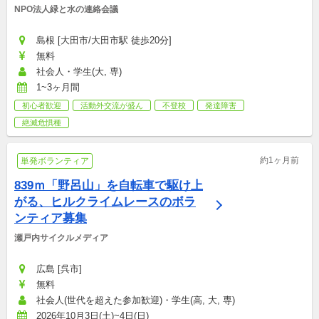
NPO法人緑と水の連絡会議
島根 [大田市/大田市駅 徒歩20分]
無料
社会人・学生(大, 専)
1~3ヶ月間
初心者歓迎
活動外交流が盛ん
不登校
発達障害
絶滅危惧種
約1ヶ月前
単発ボランティア
839ｍ「野呂山」を自転車で駆け上
がる、ヒルクライムレースのボラ
ンティア募集
瀬戸内サイクルメディア
広島 [呉市]
無料
社会人(世代を超えた参加歓迎)・学生(高, 大, 専)
2026年10月3日(土)~4日(日)