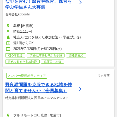
な心を育む！療育や教育、保育を
学ぶ学生さん大募集
合同会社koboshi
島根 [出雲市]
時給1,115円
社会人(世代を超えた参加歓迎)・学生(大, 専)
週1回からOK
2026年7月20日(月)~8月26日(水)
初心者歓迎
学校/仕事終わりから参加
交通費支給
世代を超えた参加歓迎
真面目・本気
5ヶ月前
メンバー/継続ボランティア
野良猫問題を克服できる地域を仲
間と育てませんか（会員募集）
特定非営利活動法人 西日本アニマルアシスト
フルリモートOK, 広島 [尾道市]