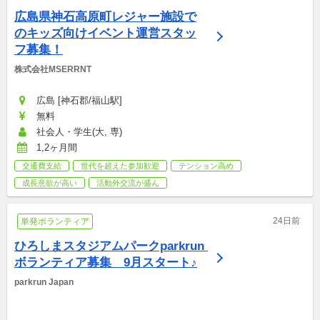
広島県神石高原町レジャー施設で
のキッズ向けイベント運営スタッ
フ募集！
株式会社MSERRNT
広島 [神石郡/福山駅]
無料
社会人・学生(大, 専)
1,2ヶ月間
交通費支給
世代を超えた参加歓迎
テンション高め
成長意欲が高い
活動外交流が盛ん
24日前
単発ボランティア
ひろしまスタジアムパークparkrun 
ボランティア募集　9月スタート♪
parkrun Japan