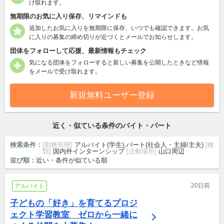
け取れます。
無期限のお気に入り保存、リマインドも
追加したお気に入りを無期限に保存、いつでも確認できます。お気
に入りの募集の締め切りが近づくとメールでお知らせします。
団体をフォローして応援、最新情報もチェック
気になる団体をフォローすると新しい募集を公開したときなど情報
をメールで受け取れます。
新規無料ユーザー登録
近く・似ている条件のバイト・パート
検索条件：
[勤務形態]
アルバイト(学生),パート(社会人・主婦/主夫)
[種
類]
国内外インターンシップ
[活動場所]
山口周辺
並び順：
近い・条件が似ている順
20日前
アルバイト
子どもの「好き」を育てるプロジ
ェクト学習教室　ゼロから一緒に