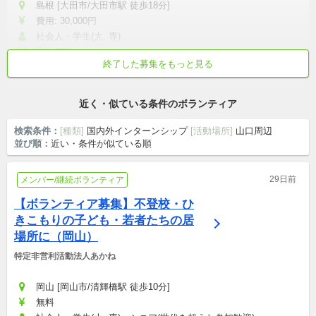
島根 [大田市/大田市駅 徒歩18分]
費用: 30,000円
社会人・学生(大, 専)
週4~5回
終了した募集をもっと見る
1ヶ月間~3ヶ月間
初心者歓迎
近く・似ている条件のボランティア
検索条件：
[種類]
国内外インターンシップ
[活動場所]
山口周辺
並び順：
近い・条件が似ている順
29日前
メンバー/継続ボランティア
【ボランティア募集】不登校・ひ
きこもりの子ども・若者たちの居
場所に（岡山）
特定非営利活動法人あかね
岡山 [岡山市/清輝橋駅 徒歩10分]
無料