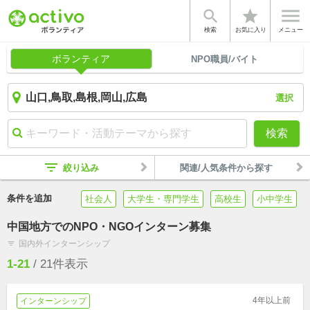


star
検索
お気に入り
メニュー
ボランティア
NPO職員/バイト
選択
検索
filter_list
絞り込み
関連/人気条件から探す
条件を追加
社会人
大学生・専門学生
高校生
小中学生
中国地方でのNPO・NGOインターン募集
国内外インターンシップ
filter_list
1-21
/
21
件表示
4年以上前
インターンシップ