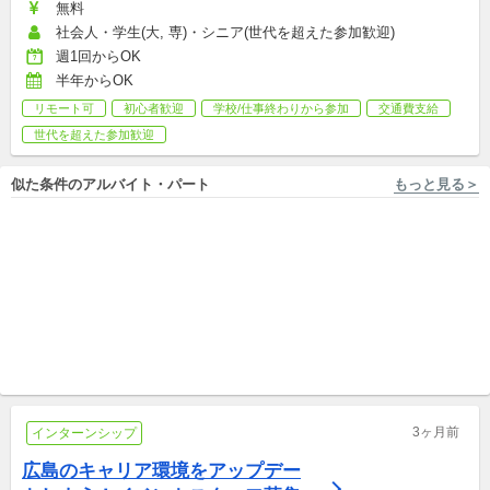
無料
社会人・学生(大, 専)・シニア(世代を超えた参加歓迎)
週1回からOK
半年からOK
リモート可
初心者歓迎
学校/仕事終わりから参加
交通費支給
世代を超えた参加歓迎
似た条件のアルバイト・パート
もっと見る＞
広島 [広島市中区/銀山町駅 徒歩4分] 株式会社フロンティアダイレクト
岡山 [岡山市/大雲寺前駅 徒歩9分] NPO法人オカヤマビューティサミット
【世界へ飛び立つ】未来を切
親子の居場所 ホーム管理ス
り拓くNPOのPR・寄付受付★
タッフ募集
未経験から国際貢献！
新卒,中途,アルバイト,パート,副業/パラレルキャリア
新卒,中途,アルバイト,パート,副業/パラレルキャリア
3ヶ月前
インターンシップ
広島のキャリア環境をアップデー