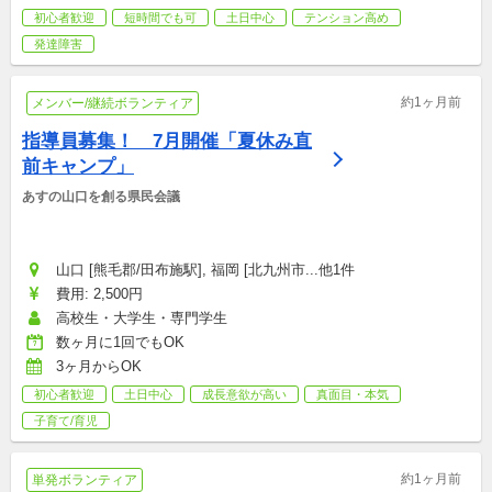
初心者歓迎
短時間でも可
土日中心
テンション高め
発達障害
約1ヶ月前
メンバー/継続ボランティア
指導員募集！　7月開催「夏休み直
前キャンプ」
あすの山口を創る県民会議
山口 [熊毛郡/田布施駅], 福岡 [北九州市...他1件
費用: 2,500円
高校生・大学生・専門学生
数ヶ月に1回でもOK
3ヶ月からOK
初心者歓迎
土日中心
成長意欲が高い
真面目・本気
子育て/育児
約1ヶ月前
単発ボランティア