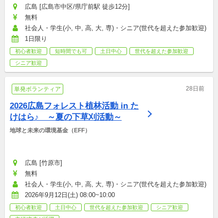
広島 [広島市中区/県庁前駅 徒歩12分]
無料
社会人・学生(小, 中, 高, 大, 専)・シニア(世代を超えた参加歓迎)
1日限り
初心者歓迎
短時間でも可
土日中心
世代を超えた参加歓迎
シニア歓迎
28日前
単発ボランティア
2026広島フォレスト植林活動 in た
けはら♪　～夏の下草刈活動～
地球と未来の環境基金（EFF）
広島 [竹原市]
無料
社会人・学生(小, 中, 高, 大, 専)・シニア(世代を超えた参加歓迎)
2026年9月12日(土) 08:00~10:00
初心者歓迎
土日中心
世代を超えた参加歓迎
シニア歓迎