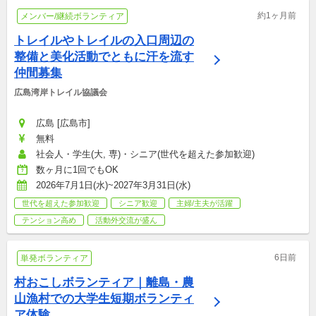
約1ヶ月前
メンバー/継続ボランティア
トレイルやトレイルの入口周辺の
整備と美化活動でともに汗を流す
仲間募集
広島湾岸トレイル協議会
広島 [広島市]
無料
社会人・学生(大, 専)・シニア(世代を超えた参加歓迎)
数ヶ月に1回でもOK
2026年7月1日(水)~2027年3月31日(水)
世代を超えた参加歓迎
シニア歓迎
主婦/主夫が活躍
テンション高め
活動外交流が盛ん
6日前
単発ボランティア
村おこしボランティア｜離島・農
山漁村での大学生短期ボランティ
ア体験