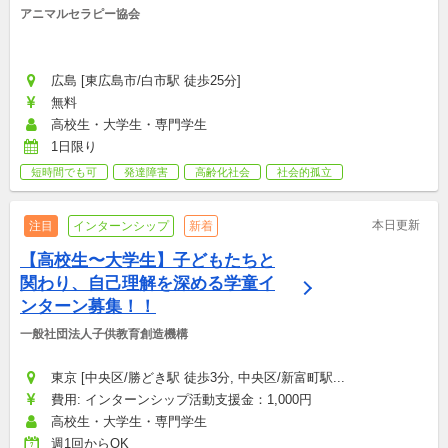
アニマルセラピー協会
広島 [東広島市/白市駅 徒歩25分]
無料
高校生・大学生・専門学生
1日限り
短時間でも可
発達障害
高齢化社会
社会的孤立
本日更新
注目
インターンシップ
新着
【高校生〜大学生】子どもたちと
関わり、自己理解を深める学童イ
ンターン募集！！
一般社団法人子供教育創造機構
東京 [中央区/勝どき駅 徒歩3分, 中央区/新富町駅...
費用: インターンシップ活動支援金：1,000円
高校生・大学生・専門学生
週1回からOK