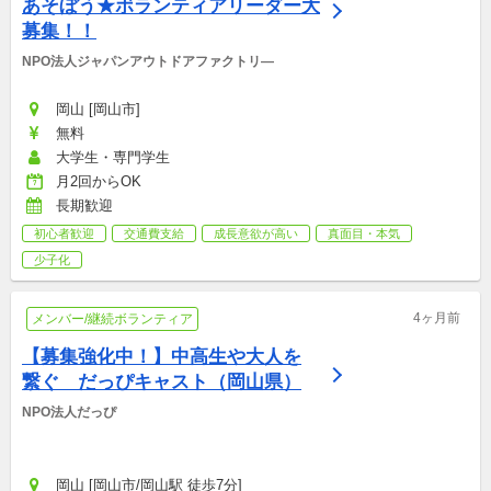
あそぼう★ボランティアリーダー大
募集！！
NPO法人ジャパンアウトドアファクトリ―
岡山 [岡山市]
無料
大学生・専門学生
月2回からOK
長期歓迎
初心者歓迎
交通費支給
成長意欲が高い
真面目・本気
少子化
4ヶ月前
メンバー/継続ボランティア
【募集強化中！】中高生や大人を
繋ぐ　だっぴキャスト（岡山県）
NPO法人だっぴ
岡山 [岡山市/岡山駅 徒歩7分]