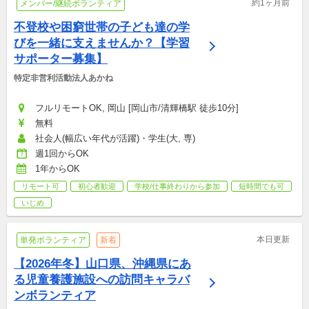
約1ヶ月前
メンバー/継続ボランティア
不登校や困窮世帯の子ども達の学
びを一緒に支えませんか？【学習
サポーター募集】
特定非営利活動法人あかね
フルリモートOK, 岡山 [岡山市/清輝橋駅 徒歩10分]
無料
社会人(幅広い年代が活躍)・学生(大, 専)
週1回からOK
1年からOK
リモート可
初心者歓迎
学校/仕事終わりから参加
短時間でも可
いじめ
本日更新
単発ボランティア
新着
【2026年冬】山口県、沖縄県にあ
る児童養護施設への訪問キャラバ
ンボランティア