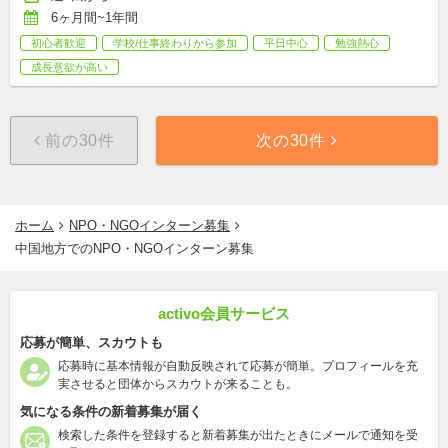
6ヶ月間~1年間
初心者歓迎
学校/仕事終わりから参加
平日中心
勉強熱心
成長意欲が高い
前の30件
次の30件
ホーム
NPO・NGOインターン募集
中国地方でのNPO・NGOインターン募集
activo会員サービス
応募が簡単、スカウトも
応募時に基本情報が自動反映されて応募が簡単。プロフィールを充
実させると団体からスカウトが来ることも。
気になる条件の新着募集が届く
検索した条件を登録すると新着募集が出たときにメールで通知を受