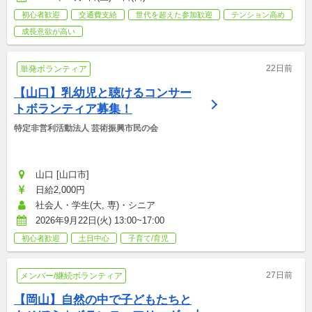
初心者歓迎
交通費支給
世代を超えた参加歓迎
テンション高め
成長意欲が高い
22日前
単発ボランティア
【山口】乳幼児と聴けるコンサー
トボランティア募集！
特定非営利活動法人 芸術振興市民の会
山口 [山口市]
日給2,000円
社会人・学生(大, 専)・シニア
2026年9月22日(火) 13:00~17:00
初心者歓迎
土日中心
子育て/育児
27日前
メンバー/継続ボランティア
【岡山】自然の中で子どもたちと