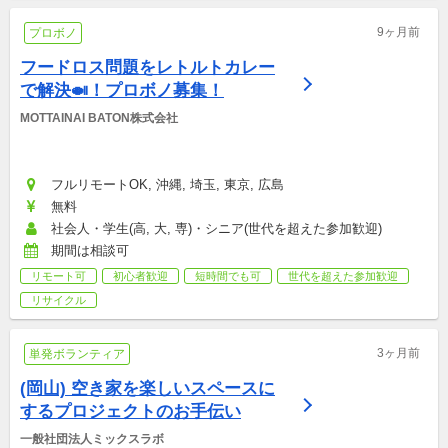
9ヶ月前
プロボノ
フードロス問題をレトルトカレー
で解決🍛！プロボノ募集！
MOTTAINAI BATON株式会社
フルリモートOK, 沖縄, 埼玉, 東京, 広島
無料
社会人・学生(高, 大, 専)・シニア(世代を超えた参加歓迎)
期間は相談可
リモート可
初心者歓迎
短時間でも可
世代を超えた参加歓迎
リサイクル
3ヶ月前
単発ボランティア
(岡山) 空き家を楽しいスペースに
するプロジェクトのお手伝い
一般社団法人ミックスラボ