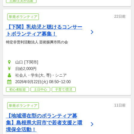
主婦/主夫が活躍
22日前
単発ボランティア
【下関】乳幼児と聴けるコンサー
トボランティア募集！
特定非営利活動法人 芸術振興市民の会
山口 [下関市]
日給2,000円
社会人・学生(大, 専)・シニア
2026年9月22日(火) 08:50~12:00
初心者歓迎
土日中心
子育て/育児
11日前
単発ボランティア
【地域滞在型のボランティア募
集】島根県大田市で若者支援と環
境保全活動！