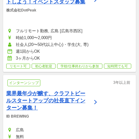
トしよう！イベントスタッフ募集
株式会社DotPeak
フルリモート勤務, 広島 [広島市西区]
時給1,000〜2,000円
社会人(20〜50代以上中心)・学生(大, 専)
週1回からOK
3ヶ月からOK
リモート可
初心者歓迎
学校/仕事終わりから参加
短時間でも可
3年以上前
インターンシップ
業界最年少が醸す、クラフトビー
ルスタートアップの社長直下イン
ターン募集！
IB BREWING
広島
無料