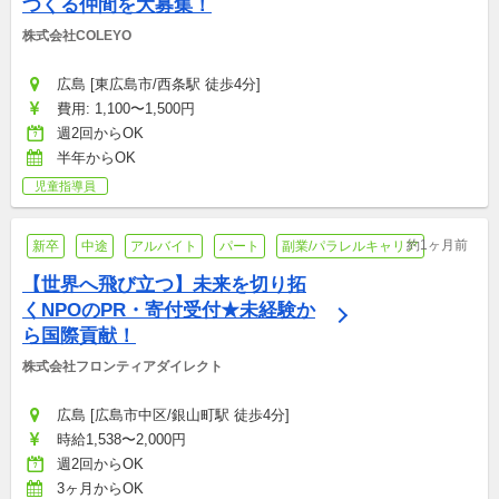
つくる仲間を大募集！
株式会社COLEYO
広島 [東広島市/西条駅 徒歩4分]
費用: 1,100〜1,500円
週2回からOK
半年からOK
児童指導員
約1ヶ月前
新卒
中途
アルバイト
パート
副業/パラレルキャリア
【世界へ飛び立つ】未来を切り拓
くNPOのPR・寄付受付★未経験か
ら国際貢献！
株式会社フロンティアダイレクト
広島 [広島市中区/銀山町駅 徒歩4分]
時給1,538〜2,000円
週2回からOK
3ヶ月からOK