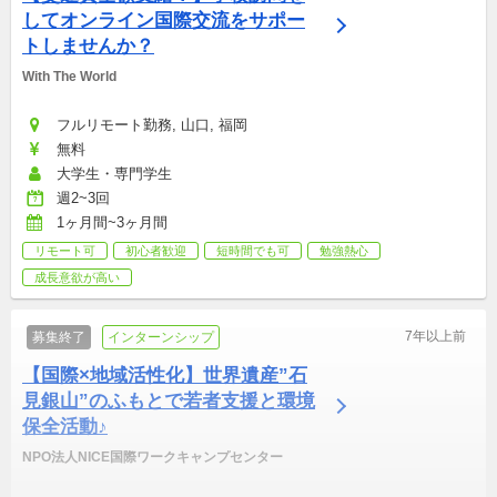
してオンライン国際交流をサポー
トしませんか？
With The World
フルリモート勤務, 山口, 福岡
無料
大学生・専門学生
週2~3回
1ヶ月間~3ヶ月間
リモート可
初心者歓迎
短時間でも可
勉強熱心
成長意欲が高い
7年以上前
募集終了
インターンシップ
【国際×地域活性化】世界遺産”石
見銀山”のふもとで若者支援と環境
保全活動♪
NPO法人NICE国際ワークキャンプセンター