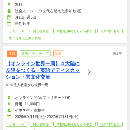
無料
社会人・シニア(世代を超えた参加歓迎)
月1回~週5回
長期歓迎
リモート可
初心者歓迎
学校/仕事終わりから参加
短時間でも可
世代を超えた参加歓迎
6日前
注目
単発ボランティア
新着
【オンライン世界一周】４大陸に
友達をつくる・英語でディスカッ
ション・異文化交流
NPO法人教室から世界一周
オンライン開催/フルリモートOK
費用: 11,000円
小中学生・高校生
2026年9月1日(火)~2027年7月31日(土)
リモート可
初心者歓迎
学校/仕事終わりから参加
短時間でも可