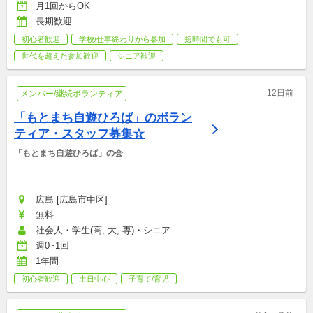
月1回からOK
長期歓迎
初心者歓迎
学校/仕事終わりから参加
短時間でも可
世代を超えた参加歓迎
シニア歓迎
12日前
メンバー/継続ボランティア
「もとまち自遊ひろば」のボラン
ティア・スタッフ募集☆
「もとまち自遊ひろば」の会
広島 [広島市中区]
無料
社会人・学生(高, 大, 専)・シニア
週0~1回
1年間
初心者歓迎
土日中心
子育て/育児