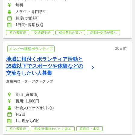
無料
大学生・専門学生
頻度は相談可
1日間~長期歓迎
初心者歓迎
交通費支給
成長意欲が高い
活動外交流が盛ん
20日前
メンバー/継続ボランティア
地域に根付くボランティア活動と
35歳以下でスポーツや体験などの
交流をしたい人募集
倉敷南ローターアクトクラブ
岡山 [倉敷市]
費用: 1,000円
社会人(20〜30代中心)
月2回
1ヶ月からOK
初心者歓迎
学校/仕事終わりから参加
真面目・本気