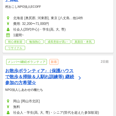
村おこしNPO法人ECOFF
北海道 [奥尻郡, 河東郡], 東京 [八丈島...他14件
費用: 32,200〜71,000円
社会人(20代中心)・学生(高, 大, 専)
1週間~
初心者歓迎
勉強熱心
成長意欲が高い
真面目・本気
リサイクル
2日前
メンバー/継続ボランティア
新着
お散歩ボランティア♪（保護ハウス
で散歩＆掃除＆人馴れ訓練等) 継続
参加の方希望☆
NPO法人しあわせの種たち
岡山 [岡山市北区]
無料
社会人・学生(高, 大, 専)・シニア(世代を超えた参加歓迎)