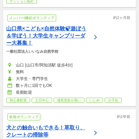
テンション高め
約2ヶ月前
メンバー/継続ボランティア
山口県×こども×自然体験🍃遊ぼう
＆学ぼう！大学生キャンプリーダ
ー大募集！
一般社団法人いいなみ自然学校
山口 [山口市/阿知須駅 徒歩4分]
無料
大学生・専門学生
数ヶ月に1回でもOK
長期歓迎
初心者歓迎
土日中心
成長意欲が高い
いじめ
少子化
約1年前
単発ボランティア
犬との触合いもできる！草取り、
クレートの掃除等