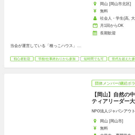
岡山 [岡山市北区]
無料
社会人・学生(高, 
月1回からOK
長期歓迎
当会が運営している「種っこハウス」
…
初心者歓迎
学校/仕事終わりから参加
短時間でも可
世代を超えた参
団体メンバー/継続ボ
【岡山】自然の中
ティアリーダー大
NPO法人ジャパンアウ
岡山 [岡山市]
無料