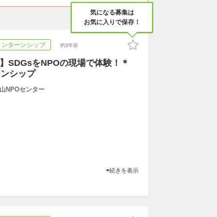
気になる募集は
お気に入りで保存！
インターンシップ
約3年前
0】SDGsをNPOの現場で体験！＊
ーンシップ
山NPOセンター
続きを表示