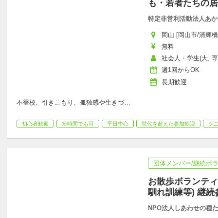
も・若者たちの居
特定非営利活動法人あか
岡山 [岡山市/清輝橋
無料
社会人・学生(大, 
週1回からOK
長期歓迎
不登校、引きこもり、孤独感や生きづ
…
初心者歓迎
短時間でも可
平日中心
世代を超えた参加歓迎
シ
団体メンバー/継続ボ
お散歩ボランティ
馴れ訓練等) 継
NPO法人しあわせの種