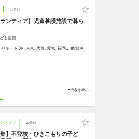
ア
10日前
ランティア】児童養護施設で暮ら
ども財団
ートOK, 東京, 大阪, 愛知, 福岡,...他43件
続きを表示
気
ランティア
29日前
集】不登校・ひきこもりの子ど