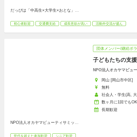
だっぴは「中高生×大学生×おとな」
…
初心者歓迎
交通費支給
成長意欲が高い
活動外交流が盛ん
団体メンバー/継続ボ
子どもたちの支援
NPO法人オカヤマビュ
岡山 [岡山市中区]
無料
社会人・学生(高, 
数ヶ月に1回でもO
長期歓迎
NPO法人オカヤマビューティサミッ
…
世代を超えた参加歓迎
シニア歓迎