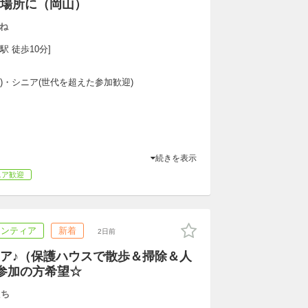
場所に（岡山）
ね
駅 徒歩10分]
専)・シニア(世代を超えた参加歓迎)
続きを表示
ニア歓迎
ランティア
新着
2日前
ア♪（保護ハウスで散歩＆掃除＆人
続参加の方希望☆
たち