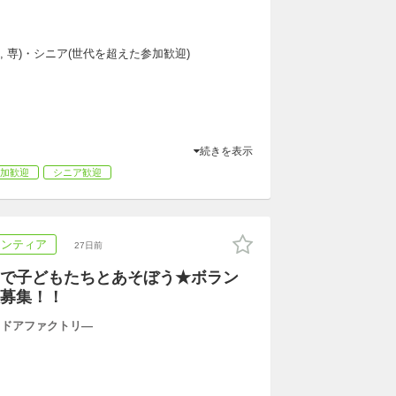
大, 専)・シニア(世代を超えた参加歓迎)
続きを表示
加歓迎
シニア歓迎
ランティア
27日前
で子どもたちとあそぼう★ボラン
募集！！
トドアファクトリ―