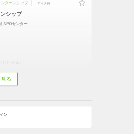
インターンシップ
11ヶ月前
ーンシップ
山NPOセンター
~9月12日(金)
と見る
続きを表示
ライン