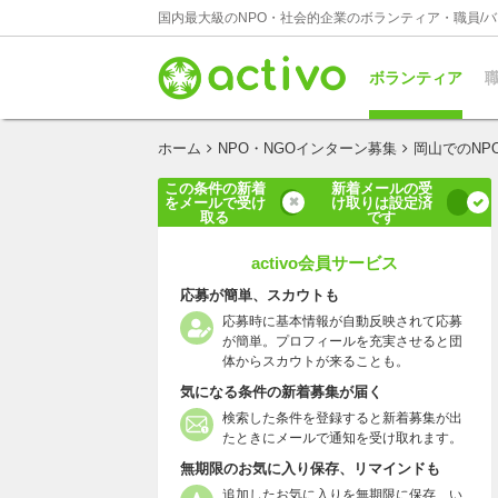
国内最大級のNPO・社会的企業のボランティア・職員/
ボランティア
職
ホーム
NPO・NGOインターン募集
岡山でのNP
この条件の新着
新着メールの受
をメールで受け
け取りは設定済
取る
です
activo会員サービス
応募が簡単、スカウトも
応募時に基本情報が自動反映されて応募
が簡単。プロフィールを充実させると団
体からスカウトが来ることも。
気になる条件の新着募集が届く
検索した条件を登録すると新着募集が出
たときにメールで通知を受け取れます。
無期限のお気に入り保存、リマインドも
追加したお気に入りを無期限に保存、い