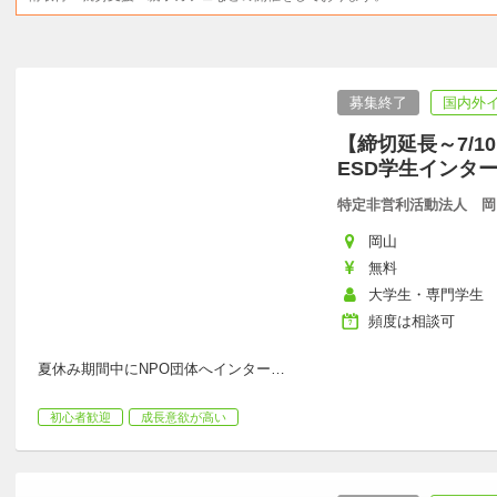
募集終了
国内外
【締切延長～7/1
ESD学生インタ
特定非営利活動法人 岡
岡山
無料
大学生・専門学生
頻度は相談可
夏休み期間中にNPO団体へインター
…
初心者歓迎
成長意欲が高い