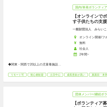
国内/単発ボランティ
【オンラインでボ
す子供たちの支援
一般財団法人 みらいこ
オンライン開催/フルリモ
無料
社会人
2年間~
◆関東・関西で20以上の児童養施設
…
リモート可
初心者歓迎
土日中心
成長意欲が高い
真面目・本
団体メンバー/継続ボ
【ボランティア募