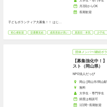
大学生・専門学生
月2回からOK
長期歓迎
子どもボランティア大募集！！ はじ
…
初心者歓迎
交通費支給
成長意欲が高い
真面目・本気
少子化
団体メンバー/継続ボ
【募集強化中！】
スト（岡山県）
NPO法人だっぴ
岡山 [岡山市/岡山駅
無料
大学生・専門学生
頻度は相談可
1日間~長期歓迎