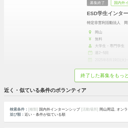
募集終了
国内外
ESD学生インタ
特定非営利活動法人 岡
岡山
無料
大学生・専門学生
週2~5回
2025年8月19日(火)
岡山地域の課題を解決し、すべての人
…
終了した募集をもっ
近く・似ている条件のボランティア
検索条件：
[種類]
国内外インターンシップ
[活動場所]
岡山周辺, オン
並び順：
近い・条件が似ている順