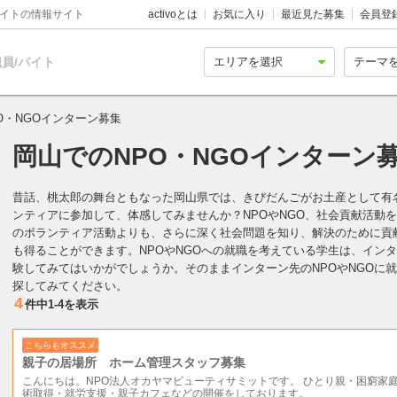
バイトの情報サイト
activoとは
お気に入り
最近見た募集
会員登
員/バイト
O・NGOインターン募集
岡山でのNPO・NGOインターン
昔話、桃太郎の舞台ともなった岡山県では、きびだんごがお土産として有
ンティアに参加して、体感してみませんか？NPOやNGO、社会貢献活動
のボランティア活動よりも、さらに深く社会問題を知り、解決のために貢
も得ることができます。NPOやNGOへの就職を考えている学生は、イン
験してみてはいかがでしょうか。そのままインターン先のNPOやNGOに
探してみてください。
4
件中
1-4
を表示
こちらもオススメ
親子の居場所 ホーム管理スタッフ募集
こんにちは。NPO法人オカヤマビューティサミットです。 ひとり親・困窮家
術取得・就労支援・親子カフェなどの開催をしております。