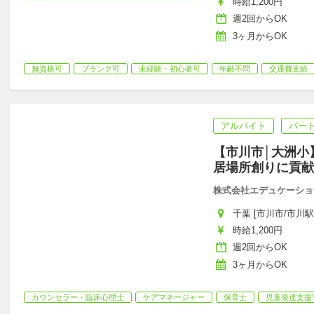
時給1,200円
週2回からOK
3ヶ月からOK
無資格可
ブランク可
未経験・初心者可
年齢不問
交通費支給
アルバイト
パー
【市川市│大洲小
居場所創りに貢献
株式会社エデュケーショ
千葉 [市川市/市川駅
時給1,200円
週2回からOK
3ヶ月からOK
カウンセラー・臨床心理士
ケアマネージャー
保育士
児童発達支援