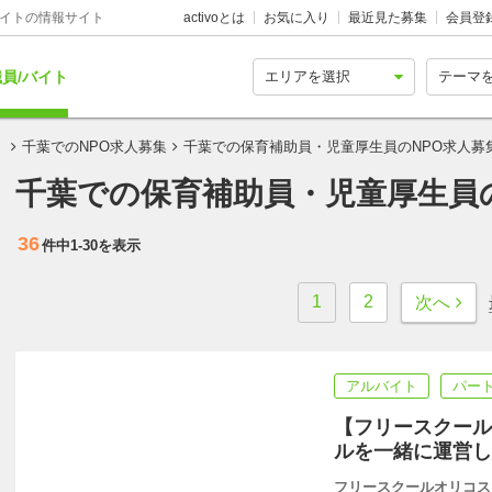
バイトの情報サイト
activoとは
お気に入り
最近見た募集
会員登
員/バイト
！
千葉でのNPO求人募集
千葉での保育補助員・児童厚生員のNPO求人募
千葉での保育補助員・児童厚生員
36
件中
1-30
を表示
1
2
次へ
アルバイト
パー
【フリースクール
ルを一緒に運営し
フリースクールオリコス