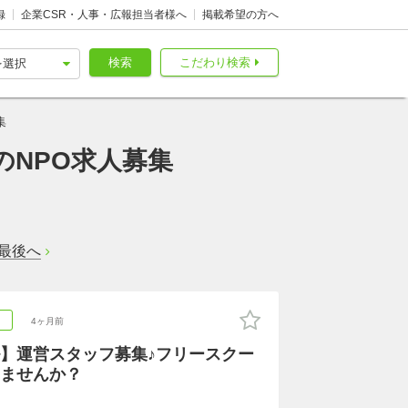
録
企業CSR・人事・広報担当者様へ
掲載希望の方へ
検索
こだわり検索
集
のNPO求人募集
最後へ
ト
4ヶ月前
】運営スタッフ募集♪フリースクー
ませんか？