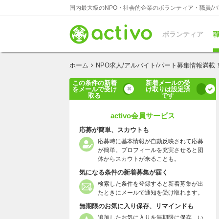
国内最大級のNPO・社会的企業のボランティア・職員/
ボランティア
職
ホーム
NPO求人/アルバイト/パート募集情報満載
この条件の新着
新着メールの受
をメールで受け
け取りは設定済
取る
です
activo会員サービス
応募が簡単、スカウトも
応募時に基本情報が自動反映されて応募
が簡単。プロフィールを充実させると団
体からスカウトが来ることも。
気になる条件の新着募集が届く
検索した条件を登録すると新着募集が出
たときにメールで通知を受け取れます。
無期限のお気に入り保存、リマインドも
追加したお気に入りを無期限に保存、い