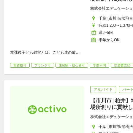
株式会社エデュケーショ
千葉 [市川市/松飛台
時給1,200〜1,370円
週3~5回
半年からOK
放課後子ども教室とは、こども達の放
…
無資格可
ブランク可
未経験・初心者可
学歴不問
交通費支給
アルバイト
パー
【市川市│柏井】
場所創りに貢献し
株式会社エデュケーショ
千葉 [市川市/船橋法