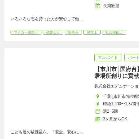
長期歓迎
いろいろな志を持った方が安心して働
…
マイカー通勤可
残業なし
駅チカ
保育士
社会福祉士
アルバイト
パー
【市川市│国府台
居場所創りに貢献
株式会社エデュケーショ
千葉 [市川市/矢切駅
時給1,200〜1,370円
週2~5回
3ヶ月からOK
こども達の放課後を、「安全、安心に
…