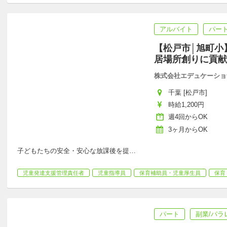
アルバイト
パー
【松戸市│旭町小
居場所創りに貢献
株式会社エデュケーショ
千葉 [松戸市]
時給1,200円
週4回からOK
3ヶ月からOK
子どもたちの安全・安心な放課後を提
…
児童発達支援管理責任者
児童指導員
保育補助員・児童厚生員
保育
パート
副業/パラ