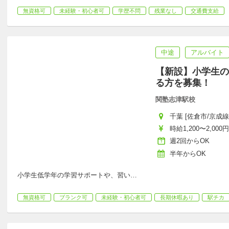
無資格可
未経験・初心者可
学歴不問
残業なし
交通費支給
中途
アルバイト
【新設】小学生の
る方を募集！
関塾志津駅校
千葉 [佐倉市/京成
歩...
時給1,200〜2,000円
週2回からOK
半年からOK
小学生低学年の学習サポートや、習い
…
無資格可
ブランク可
未経験・初心者可
長期休暇あり
駅チカ