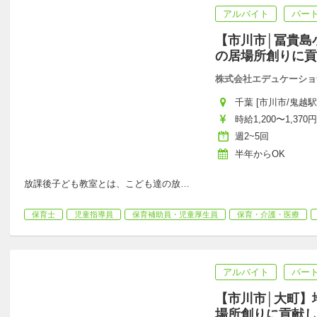
アルバイト
パー
【市川市│冨貴島
の居場所創りに貢
株式会社エデュケーショ
千葉 [市川市/鬼越駅
時給1,200〜1,370円
週2~5回
半年からOK
放課後子ども教室とは、こども達の放
…
保育士
児童指導員
保育補助員・児童厚生員
保育・介護・医療
アルバイト
パー
【市川市│大町】
場所創りに貢献し