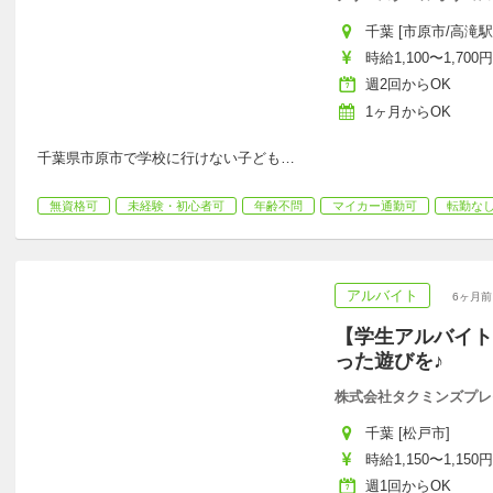
千葉 [市原市/高滝駅
時給1,100〜1,700円
週2回からOK
1ヶ月からOK
千葉県市原市で学校に行けない子ども
…
無資格可
未経験・初心者可
年齢不問
マイカー通勤可
転勤な
アルバイト
6ヶ月前
【学生アルバイト
った遊びを♪
株式会社タクミンズプレ
千葉 [松戸市]
時給1,150〜1,150円
週1回からOK