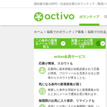
国内最大級のNPO・社会的企業のボランティア・職員/
ボランティア
職
ホーム
福島でのボランティア募集
福島での社会
この条件の新着
新着メールの受
をメールで受け
け取りは設定済
取る
です
activo会員サービス
応募が簡単、スカウトも
応募時に基本情報が自動反映されて応募
が簡単。プロフィールを充実させると団
体からスカウトが来ることも。
気になる条件の新着募集が届く
検索した条件を登録すると新着募集が出
たときにメールで通知を受け取れます。
無期限のお気に入り保存、リマインドも
追加したお気に入りを無期限に保存、い