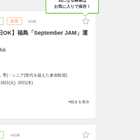
気になる募集は
お気に入りで保存！
ア
新着
6日前
K】福島「September JAM」運
委員会
大, 専)・シニア(世代を超えた参加歓迎)
18日(火), 20日(木)
続きを表示
ア
16日前