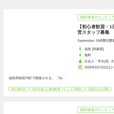
国内/単発ボランティ
【初心者歓迎・1日O
営スタッフ募集
September JAM実行
福島 [耶麻郡]
無料
社会人・学生(高, 
2026年8月15日(土)~
福島県猪苗代町で開催される、「Se
…
初心者歓迎
世代を超えた参加歓迎
シニア歓迎
主婦/主夫が活躍
国内/単発ボランティ