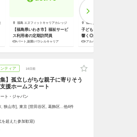
社
福島 エヌフィットキャリアカレッジ
福島 [南相馬/鹿島駅 徒歩5分] NPO法人トイボックス
【福島県いわき市】福祉サービ
子どもたちの「ただいま！」が
ス利用者の定期訪問員
響く◎夕方からのNPO法人運
の学童スタッフ
パート,副業/パラレルキャリア
アルバイト,パート,副業/パラレルキャリア
ランティア
16日前
集】孤立しがちな親子に寄りそう
支援ホームスタート
タート・ジャパン
, 狭山市], 東京 [世田谷区, 葛飾区...他4件
代を超えた参加歓迎)
K