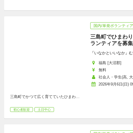
国内/単発ボランティ
三島町でひまわり
ランティアを募集
「いなかといいなか」む
福島 [大沼郡]
無料
社会人・学生(高, 大
2026年9月6日(日) 09
三島町でかつて広く育てていたひまわ
…
初心者歓迎
土日中心