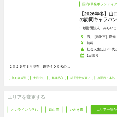
国内/単発ボランティ
【2026年冬】
の訪問キャラバン
一般財団法人 みらいこ
石川 [珠洲市], 愛知 
無料
社会人(幅広い年代が活
1日限り
２０２６年３月現在、総勢４００名の
…
初心者歓迎
土日中心
勉強熱心
成長意欲が高い
真面目・本気
エリアを変更する
オンラインも含む
郡山市
いわき市
エリア一覧か