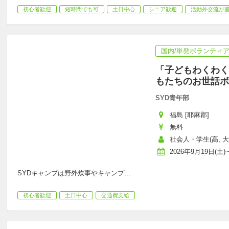
初心者歓迎
短時間でも可
土日中心
シニア歓迎
活動外交流が
国内/単発ボランティ
「子どもわくわく
もたちのお世話ボ
SYD青年部
福島 [耶麻郡]
無料
社会人・学生(高, 大,
2026年9月19日(土)~
SYDキャンプは野外炊事やキャンプ
…
初心者歓迎
土日中心
交通費支給