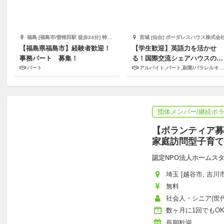
福島 [福島市/曽根田駅 徒歩24分] 特定非営利活動法人チームふくしま
宮城 [仙台] ボーダレスハウス株式会
【福島県福島市】経験者歓迎！
【学生歓迎】英語力を活かせ
事務パート 募集！
る！国際交流シェアハウスの運
営スタッフ (仙台）
パート
アルバイト,パート,副業/パラレルキャリア
団体メンバー/継続ボ
【ボランティア募
家庭訪問型子育て
認定NPO法人ホームス
埼玉 [越谷市, 吉川市
無料
社会人・シニア(世
数ヶ月に1回でもO
長期歓迎