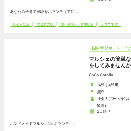
あなたの子育て経験をボランティアに
…
初心者歓迎
交通費支給
世代を超えた参加歓迎
子育て/育児
国内/単発ボランティ
マルシェの簡単な
をしてみませんか
CoCo Corolla
福島 [福島市]
無料
社会人(20〜50代
歓迎)
1日限り
ハンドメイドマルシェ1日ボランティ
…