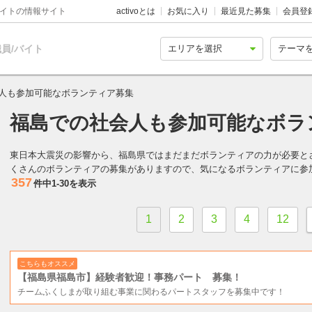
バイトの情報サイト
activoとは
お気に入り
最近見た募集
会員登
員/バイト
人も参加可能なボランティア募集
福島での社会人も参加可能なボラ
東日本大震災の影響から、福島県ではまだまだボランティアの力が必要と
くさんのボランティアの募集がありますので、気になるボランティアに参
357
件中
1-30
を表示
1
2
3
4
12
こちらもオススメ
【福島県福島市】経験者歓迎！事務パート 募集！
チームふくしまが取り組む事業に関わるパートスタッフを募集中です！