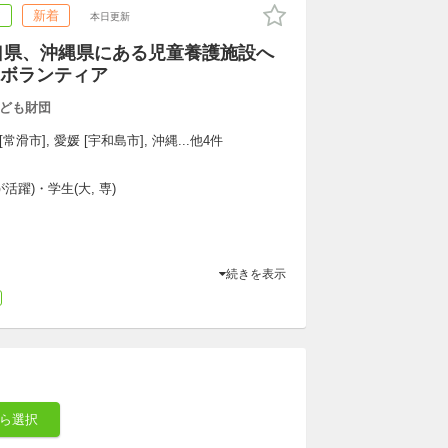
ア
新着
本日更新
山口県、沖縄県にある児童養護施設へ
ボランティア
ども財団
[常滑市], 愛媛 [宇和島市], 沖縄...他4件
躍)・学生(大, 専)
続きを表示
ら選択