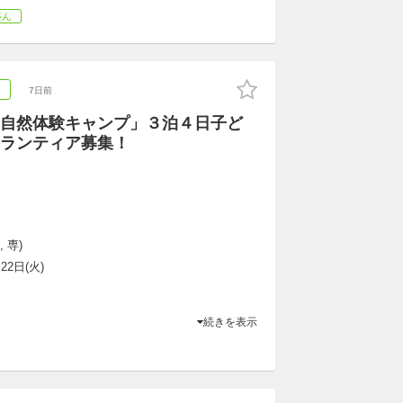
盛ん
ア
7日前
自然体験キャンプ」３泊４日子ど
ランティア募集！
 専)
22日(火)
続きを表示