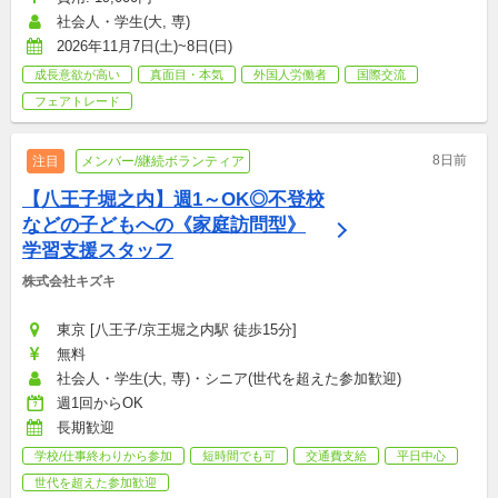
社会人・学生(大, 専)
2026年11月7日(土)~8日(日)
成長意欲が高い
真面目・本気
外国人労働者
国際交流
フェアトレード
8日前
注目
メンバー/継続ボランティア
【八王子堀之内】週1～OK◎不登校
などの子どもへの《家庭訪問型》
学習支援スタッフ
株式会社キズキ
東京 [八王子/京王堀之内駅 徒歩15分]
無料
社会人・学生(大, 専)・シニア(世代を超えた参加歓迎)
週1回からOK
長期歓迎
学校/仕事終わりから参加
短時間でも可
交通費支給
平日中心
世代を超えた参加歓迎