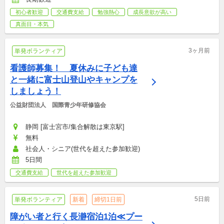
初心者歓迎
交通費支給
勉強熱心
成長意欲が高い
真面目・本気
3ヶ月前
単発ボランティア
看護師募集！　夏休みに子ども達
と一緒に富士山登山やキャンプを
しましょう！
公益財団法人　国際青少年研修協会
静岡 [富士宮市/集合解散は東京駅]
無料
社会人・シニア(世代を超えた参加歓迎)
5日間
交通費支給
世代を超えた参加歓迎
5日前
単発ボランティア
新着
締切1日前
障がい者と行く長瀞宿泊1泊≪プー