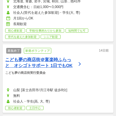
北海道, 青森, 岩手, 宮城, 秋田, 山形...他41件
交通費含む：日給1,000〜3,000円
社会人(世代を超えた参加歓迎)・学生(大, 専)
月1回からOK
長期歓迎
初心者歓迎
学校/仕事終わりから参加
短時間でも可
世代を超えた参加歓迎
シニア歓迎
14日前
募集終了
単発ボランティア
こども夢の商店街＠富楽時ふらっ
と　オシゴトサポート 1日でもOK
こども夢の商店街実行委員会
山梨 [富士吉田市/月江寺駅 徒歩8分]
無料
社会人・学生(高, 大, 専)
初心者歓迎
土日中心