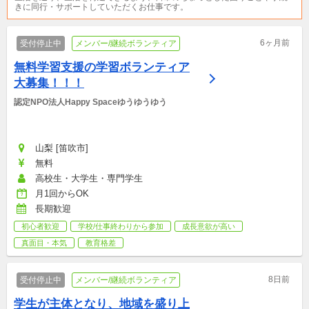
きに同行・サポートしていただくお仕事です。
6ヶ月前
受付停止中
メンバー/継続ボランティア
無料学習支援の学習ボランティア
大募集！！！
認定NPO法人Happy Spaceゆうゆうゆう
山梨 [笛吹市]
無料
高校生・大学生・専門学生
月1回からOK
長期歓迎
初心者歓迎
学校/仕事終わりから参加
成長意欲が高い
真面目・本気
教育格差
8日前
受付停止中
メンバー/継続ボランティア
学生が主体となり、地域を盛り上