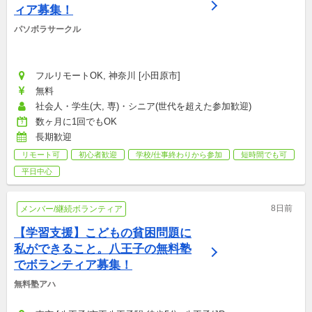
ィア募集！
パソボラサークル
フルリモートOK, 神奈川 [小田原市]
無料
社会人・学生(大, 専)・シニア(世代を超えた参加歓迎)
数ヶ月に1回でもOK
長期歓迎
リモート可
初心者歓迎
学校/仕事終わりから参加
短時間でも可
平日中心
8日前
メンバー/継続ボランティア
【学習支援】こどもの貧困問題に
私ができること。八王子の無料塾
でボランティア募集！
無料塾アハ