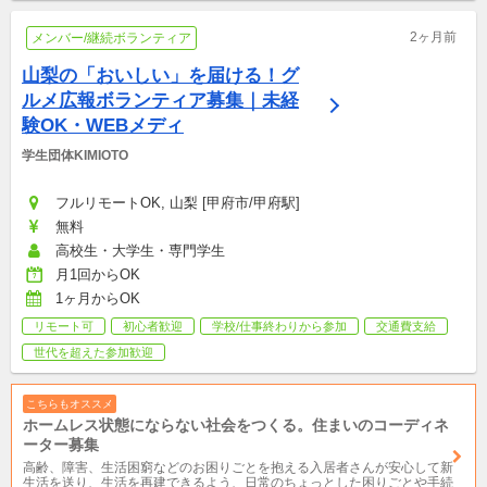
2ヶ月前
メンバー/継続ボランティア
山梨の「おいしい」を届ける！グ
ルメ広報ボランティア募集｜未経
験OK・WEBメディ
学生団体KIMIOTO
フルリモートOK, 山梨 [甲府市/甲府駅]
無料
高校生・大学生・専門学生
月1回からOK
1ヶ月からOK
リモート可
初心者歓迎
学校/仕事終わりから参加
交通費支給
世代を超えた参加歓迎
こちらもオススメ
ホームレス状態にならない社会をつくる。住まいのコーディネ
ーター募集
高齢、障害、生活困窮などのお困りごとを抱える入居者さんが安心して新
生活を送り、生活を再建できるよう、日常のちょっとした困りごとや手続