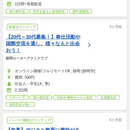
1日間~長期歓迎
初心者歓迎
世代を超えた参加歓迎
耕作放棄地
3ヶ月前
単発ボランティア
【20代～30代募集！】奉仕活動や
国際交流を通し、様々な人と出会
おう！
静岡ローターアクトクラブ
オンライン開催/フルリモートOK, 静岡 [静岡市]
費用: 500円
社会人・学生(大, 専)
2,3日間
リモート可
初心者歓迎
学校/仕事終わりから参加
交通費支給
成長意欲が高い
5ヶ月前
メンバー/継続ボランティア