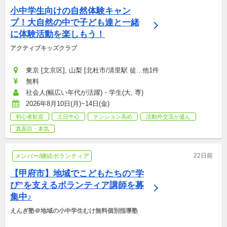
小中学生向けの自然体験キャン
プ！大自然の中で子ども達と一緒
に体験活動を楽しもう！
アクティブキッズクラブ
東京 [文京区], 山梨 [北杜市/清里駅 徒...他1件
無料
社会人(幅広い年代が活躍)・学生(大, 専)
2026年8月10日(月)~14日(金)
初心者歓迎
土日中心
テンション高め
活動外交流が盛ん
真面目・本気
22日前
メンバー/継続ボランティア
【甲府市】地域でこどもたちの”学
び”を支えるボランティア講師を募
集中♪
えんぎ塾＠地域の小中学生むけ無料個別指導塾