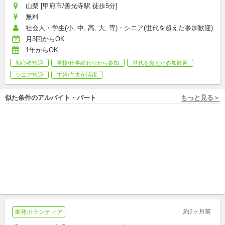
山梨 [甲府市/善光寺駅 徒歩5分]
無料
社会人・学生(小, 中, 高, 大, 専)・シニア(世代を超えた参加歓迎)
月3回からOK
1年からOK
初心者歓迎
学校/仕事終わりから参加
世代を超えた参加歓迎
シニア歓迎
主婦/主夫が活躍
似た条件のアルバイト・パート
もっと見る＞
東京 [八王子/北野駅 徒歩12分] Relight株式会社
東京 [八王子/高尾駅] 株式会社キズキ
ホームレス状態にならない社
【八王子 高尾】週1～OK◎不
会をつくる。住まいのコーデ
登校などの子どもへの《家庭
ィネーター募集
アルバイト,パート,副業/パラレルキャリア
訪問型》学習支援スタッフ
アルバイト,パート,副業/パラレルキャリア
約2ヶ月前
単発ボランティア