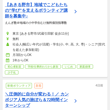
【あきる野市】地域でこどもたち
の”学び”を支えるボランティア講
師を募集中♪
えんぎ塾＠地域の小中学生むけ無料個別指導塾
東京 [あきる野市/武蔵引田駅 徒歩11分]
無料
社会人(幅広い年代が活躍)・学生(小, 中, 高, 大, 専)・シニア(世代
を超えた参加歓迎)
月3回からOK
1年からOK
初心者歓迎
学校/仕事終わりから参加
いじめ
家庭崩壊
少子化
4日前
単発ボランティア
新着
＼圧倒的に自分が変わる！／ カン
ボジア人気の旅ぼら＆72時間イン
ターンシップ