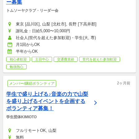
ー募集
トムソーヤクラブ・リーダー会
東京 [品川区], 山梨 [北杜市], 長野 [下高井郡]
謝礼金：日給5,000〜10,000円
社会人(世代を超えた参加歓迎)・学生(大, 専)
月1回からOK
半年からOK
初心者歓迎
土日中心
交通費支給
世代を超えた参加歓迎
勉強熱心
2ヶ月前
メンバー/継続ボランティア
学生で盛り上げる♪音楽の力で山梨
を盛り上げるイベントを企画する
ボランティア募集！
学生団体KIMIOTO
フルリモートOK, 山梨
無料