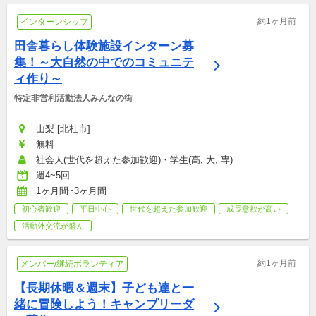
約1ヶ月前
インターンシップ
田舎暮らし体験施設インターン募
集！～大自然の中でのコミュニテ
ィ作り～
特定非営利活動法人みんなの街
山梨 [北杜市]
無料
社会人(世代を超えた参加歓迎)・学生(高, 大, 専)
週4~5回
1ヶ月間~3ヶ月間
初心者歓迎
平日中心
世代を超えた参加歓迎
成長意欲が高い
活動外交流が盛ん
約1ヶ月前
メンバー/継続ボランティア
【長期休暇＆週末】子ども達と一
緒に冒険しよう！キャンプリーダ