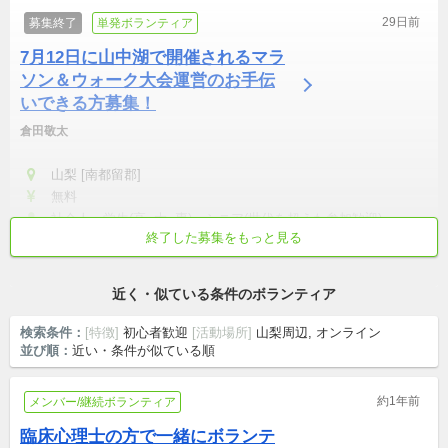
29日前
募集終了
単発ボランティア
7月12日に山中湖で開催されるマラ
ソン＆ウォーク大会運営のお手伝
いできる方募集！
倉田敬太
山梨 [南都留郡]
無料
社会人・学生(高, 大, 専)・シニア(世代を超えた参加歓迎)
終了した募集をもっと見る
初心者歓迎
土日中心
交通費支給
世代を超えた参加歓迎
シニア歓迎
近く・似ている条件のボランティア
検索条件：
[特徴]
初心者歓迎
[活動場所]
山梨周辺, オンライン
並び順：
近い・条件が似ている順
約1年前
メンバー/継続ボランティア
臨床心理士の方で一緒にボランテ