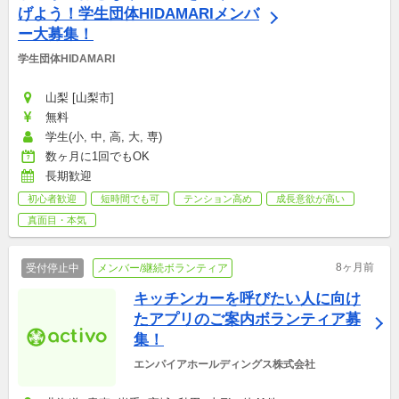
げよう！学生団体HIDAMARIメンバ
ー大募集！
学生団体HIDAMARI 
山梨 [山梨市]
無料
学生(小, 中, 高, 大, 専)
数ヶ月に1回でもOK
長期歓迎
初心者歓迎
短時間でも可
テンション高め
成長意欲が高い
真面目・本気
8ヶ月前
受付停止中
メンバー/継続ボランティア
キッチンカーを呼びたい人に向け
たアプリのご案内ボランティア募
集！
エンパイアホールディングス株式会社