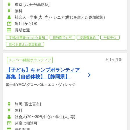
東京 [八王子/高尾駅]
無料
社会人・学生(大, 専)・シニア(世代を超えた参加歓迎)
週1回からOK
長期歓迎
学校/仕事終わりから参加
短時間でも可
交通費支給
平日中心
世代を超えた参加歓迎
約1ヶ月前
メンバー/継続ボランティア
【子ども】キャンプボランティア
募集【自然体験】【静岡県】
富士山YMCAグローバル・エコ・ヴィレッジ
静岡 [富士宮市]
無料
社会人(20〜30代中心)・学生(大, 専)
頻度は相談可
長期歓迎