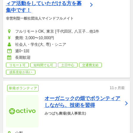
ィア活動をしていただける方を募
集中です！
非営利型一般社団法人マインドフルメイト
フルリモートOK, 東京 [千代田区, 八王子...他1件
費用: 3,000〜10,000円
社会人・学生(大, 専)・シニア
週0~1回
長期歓迎
リモート可
短時間でも可
土日中心
交通費支給
成長意欲が高い
11ヶ月前
単発ボランティア
オーガニックの畑でボランティア
しながら、技術を習得
みつばち農場(個人事業主)