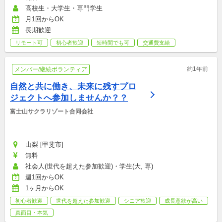
高校生・大学生・専門学生
月1回からOK
長期歓迎
リモート可
初心者歓迎
短時間でも可
交通費支給
約1年前
メンバー/継続ボランティア
自然と共に働き、未来に残すプロ
ジェクトへ参加しませんか？？
富士山サクラリゾート合同会社
山梨 [甲斐市]
無料
社会人(世代を超えた参加歓迎)・学生(大, 専)
週1回からOK
1ヶ月からOK
初心者歓迎
世代を超えた参加歓迎
シニア歓迎
成長意欲が高い
真面目・本気