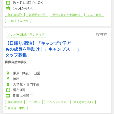
数ヶ月に1回でもOK
1ヶ月からOK
初心者歓迎
短時間でも可
世代を超えた参加歓迎
シニア歓迎
主婦/主夫が活躍
約3年前
メンバー/継続ボランティア
【日帰り/宿泊】「キャンプで子ど
もの成長を手助け！」キャンプス
タッフ募集
国際自然大学校
東京, 神奈川, 山梨
無料
大学生・専門学生
週2~3回
期間は相談可
初心者歓迎
土日中心
テンション高め
成長意欲が高い
真面目・本気