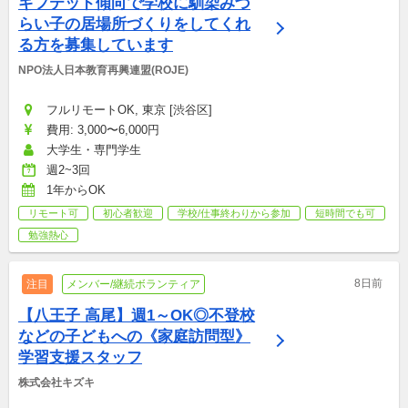
ギフテッド傾向で学校に馴染みづ
らい子の居場所づくりをしてくれ
る方を募集しています
NPO法人日本教育再興連盟(ROJE)
フルリモートOK, 東京 [渋谷区]
費用: 3,000〜6,000円
大学生・専門学生
週2~3回
1年からOK
リモート可
初心者歓迎
学校/仕事終わりから参加
短時間でも可
勉強熱心
8日前
注目
メンバー/継続ボランティア
【八王子 高尾】週1～OK◎不登校
などの子どもへの《家庭訪問型》
学習支援スタッフ
株式会社キズキ