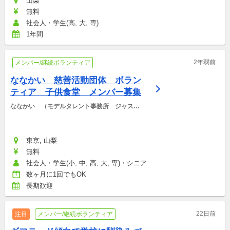
山梨
無料
社会人・学生(高, 大, 専)
1年間
2年弱前
メンバー/継続ボランティア
ななかい　慈善活動団体　ボラン
ティア　子供食堂　メンバー募集
ななかい　（モデルタレント事務所　ジャステ
ィ　慈善活動団体　）
東京, 山梨
無料
社会人・学生(小, 中, 高, 大, 専)・シニア
数ヶ月に1回でもOK
長期歓迎
22日前
注目
メンバー/継続ボランティア