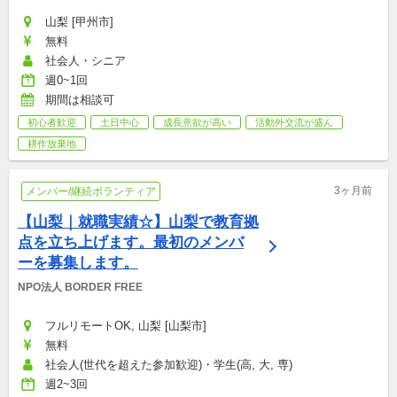
山梨 [甲州市]
無料
社会人・シニア
週0~1回
期間は相談可
初心者歓迎
土日中心
成長意欲が高い
活動外交流が盛ん
耕作放棄地
3ヶ月前
メンバー/継続ボランティア
【山梨｜就職実績☆】山梨で教育拠
点を立ち上げます。最初のメンバ
ーを募集します。
NPO法人 BORDER FREE
フルリモートOK, 山梨 [山梨市]
無料
社会人(世代を超えた参加歓迎)・学生(高, 大, 専)
週2~3回