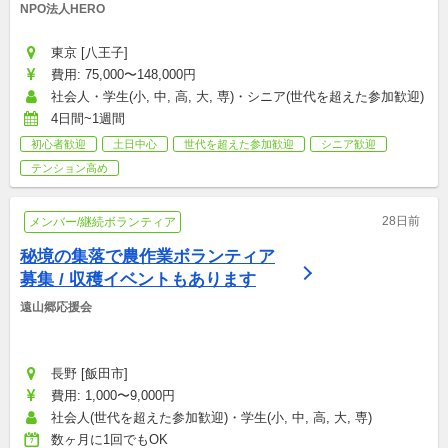
NPO法人HERO
東京 [八王子]
費用: 75,000〜148,000円
社会人・学生(小, 中, 高, 大, 専)・シニア(世代を超えた参加歓迎)
4日間~1週間
初心者歓迎
土日中心
世代を超えた参加歓迎
シニア歓迎
テンション高め
28日前
メンバー/継続ボランティア
秘境の集落で農作業ボランティア
募集 / 収穫イベントもあります
遠山郷応援会
長野 [飯田市]
費用: 1,000〜9,000円
社会人(世代を超えた参加歓迎)・学生(小, 中, 高, 大, 専)
数ヶ月に1回でもOK