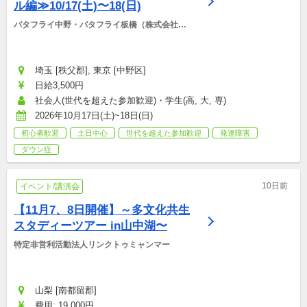
ル編≫10/17(土)〜18(日)
バタフライ中野・バタフライ板橋（株式会社
BCS)
埼玉 [秩父郡], 東京 [中野区]
日給3,500円
社会人(世代を超えた参加歓迎)・学生(高, 大, 専)
2026年10月17日(土)~18日(日)
初心者歓迎
土日中心
世代を超えた参加歓迎
発達障害
ダウン症
10日前
イベント/講演会
【11月7、8日開催】～多文化共生
スタディーツアー in山中湖〜
特定非営利活動法人リンクトゥミャンマー
山梨 [南都留郡]
費用: 19,000円