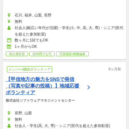
石川, 福井, 山梨, 長野
無料
社会人(幅広い年代が活躍)・学生(小, 中, 高, 大, 専)・シニア(世代
を超えた参加歓迎)
数ヶ月に1回でもOK
1ヶ月からOK
初心者歓迎
短時間でも可
写真撮影/画像編集
8ヶ月前
メンバー/継続ボランティア
【甲信地方の魅力をSNSで発信
（写真や記事の投稿）】地域応援
ボランティア
株式会社ソフトウェアマネジメントセンター
長野, 山梨
無料
社会人・学生(高, 大, 専)・シニア(世代を超えた参加歓迎)