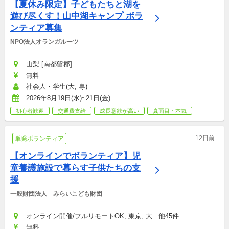
【夏休み限定】子どもたちと湖を
遊び尽くす！山中湖キャンプ ボラ
ンティア募集
NPO法人オランガルーツ
山梨 [南都留郡]
無料
社会人・学生(大, 専)
2026年8月19日(水)~21日(金)
初心者歓迎
交通費支給
成長意欲が高い
真面目・本気
12日前
単発ボランティア
【オンラインでボランティア】児
童養護施設で暮らす子供たちの支
援
一般財団法人　みらいこども財団
オンライン開催/フルリモートOK, 東京, 大...他45件
無料