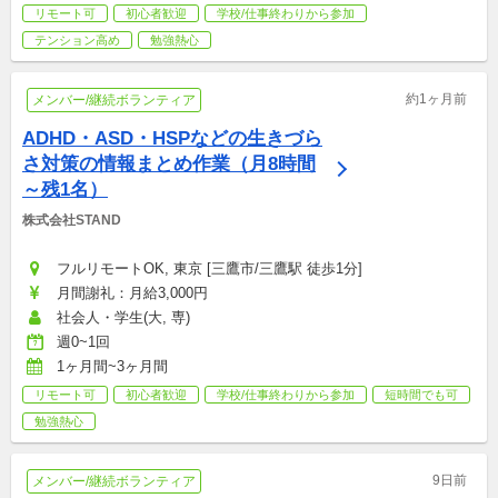
リモート可
初心者歓迎
学校/仕事終わりから参加
テンション高め
勉強熱心
約1ヶ月前
メンバー/継続ボランティア
ADHD・ASD・HSPなどの生きづら
さ対策の情報まとめ作業（月8時間
～残1名）
株式会社STAND
フルリモートOK, 東京 [三鷹市/三鷹駅 徒歩1分]
月間謝礼：月給3,000円
社会人・学生(大, 専)
週0~1回
1ヶ月間~3ヶ月間
リモート可
初心者歓迎
学校/仕事終わりから参加
短時間でも可
勉強熱心
9日前
メンバー/継続ボランティア