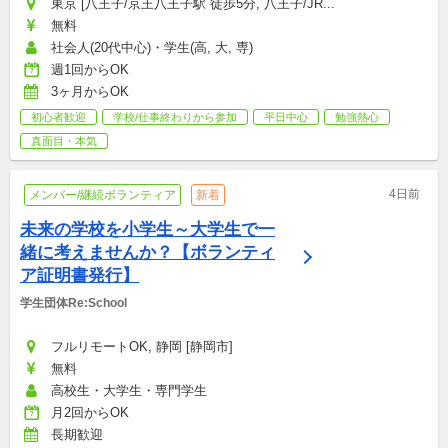
東京 [八王子/京王八王子駅 徒歩5分, 八王子/JR...
無料
社会人(20代中心)・学生(高, 大, 専)
週1回からOK
3ヶ月からOK
初心者歓迎
学校/仕事終わりから参加
平日中心
勉強熱心
真面目・本気
4日前
メンバー/継続ボランティア
新着
未来の学校を小学生～大学生で一
緒に考えませんか？【ボランティ
ア証明書発行】
学生団体Re:School
フルリモートOK, 静岡 [静岡市]
無料
高校生・大学生・専門学生
月2回からOK
長期歓迎