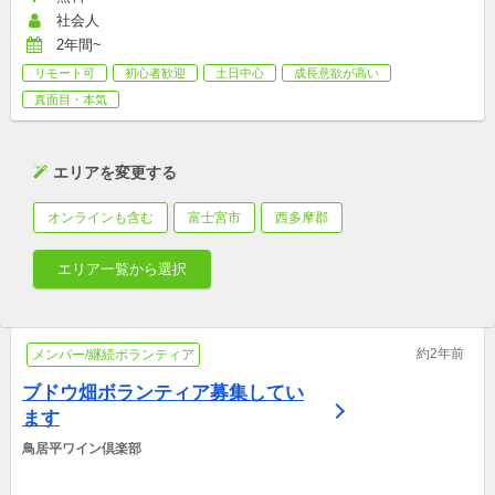
社会人
2年間~
リモート可
初心者歓迎
土日中心
成長意欲が高い
真面目・本気
エリアを変更する
オンラインも含む
富士宮市
西多摩郡
エリア一覧から選択
約2年前
メンバー/継続ボランティア
ブドウ畑ボランティア募集してい
ます
鳥居平ワイン倶楽部