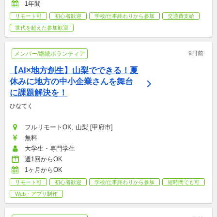
1年間
リモート可
初心者歓迎
学校/仕事終わりから参加
交通費支給
世代を超えた参加歓迎
9日前
メンバー/継続ボランティア
【AI×地方創生】山梨でできる！夏
休みに地方の中小企業さんを舞台
に課題解決を！
ひなてく
フルリモートOK, 山梨 [甲府市]
無料
大学生・専門学生
週1回からOK
1ヶ月からOK
リモート可
初心者歓迎
学校/仕事終わりから参加
短時間でも可
Web・アプリ制作