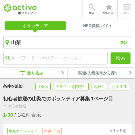


star
検索
お気に入り
メニュー
ボランティア
NPO職員/バイト
選択
検索
filter_list
絞り込み
関連/人気条件から探す
条件を追加
社会人
大学生・専門学生
高校生
小中学生
初心者歓迎の山梨でのボランティア募集 1ページ目
初心者歓迎
filter_list
1-30
/
142
件表示
約1ヶ月前
単発ボランティア
締切1日前