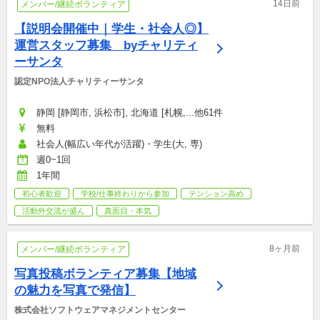
14日前
メンバー/継続ボランティア
【説明会開催中｜学生・社会人◎】 
運営スタッフ募集　byチャリティ
ーサンタ
認定NPO法人チャリティーサンタ
静岡 [静岡市, 浜松市], 北海道 [札幌,...他61件
無料
社会人(幅広い年代が活躍)・学生(大, 専)
週0~1回
1年間
初心者歓迎
学校/仕事終わりから参加
テンション高め
活動外交流が盛ん
真面目・本気
8ヶ月前
メンバー/継続ボランティア
写真投稿ボランティア募集【地域
の魅力を写真で発信】
株式会社ソフトウェアマネジメントセンター