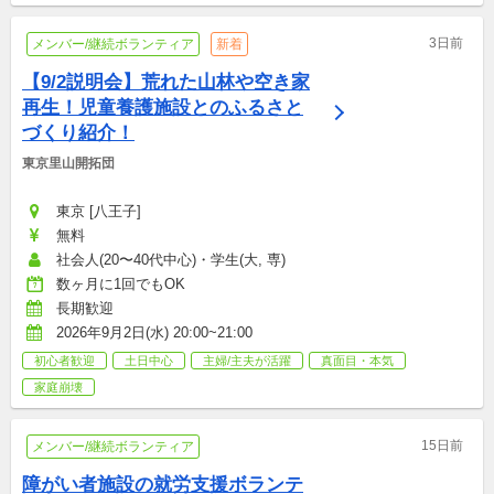
3日前
メンバー/継続ボランティア
新着
【9/2説明会】荒れた山林や空き家
再生！児童養護施設とのふるさと
づくり紹介！
東京里山開拓団
東京 [八王子]
無料
社会人(20〜40代中心)・学生(大, 専)
数ヶ月に1回でもOK
長期歓迎
2026年9月2日(水) 20:00~21:00
初心者歓迎
土日中心
主婦/主夫が活躍
真面目・本気
家庭崩壊
15日前
メンバー/継続ボランティア
障がい者施設の就労支援ボランテ