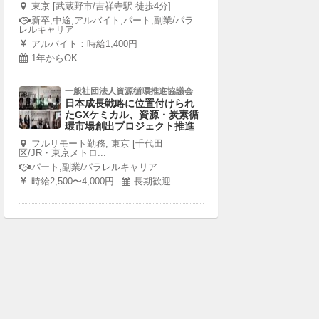
東京 [武蔵野市/吉祥寺駅 徒歩4分]
新卒,中途,アルバイト,パート,副業/パラ
レルキャリア
アルバイト：時給1,400円
1年からOK
一般社団法人資源循環推進協議会
日本成長戦略に位置付けられ
たGXケミカル、資源・炭素循
環市場創出プロジェクト推進
フルリモート勤務, 東京 [千代田
区/JR・東京メトロ...
パート,副業/パラレルキャリア
時給2,500〜4,000円
長期歓迎