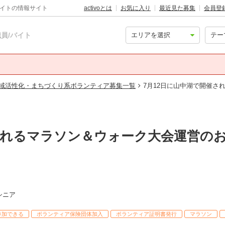
バイトの情報サイト
activoとは
お気に入り
最近見た募集
会員登
員/バイト
域活性化・まちづくり系ボランティア募集一覧
7月12日に山中湖で開催さ
催されるマラソン＆ウォーク大会運営の
 シニア
参加できる
ボランティア保険団体加入
ボランティア証明書発行
マラソン