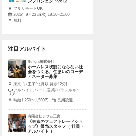
ンプロジェクトvol.2
フルリモートOK
2026年9月23日(水) 19:30~21:00
無料
注目アルバイト
Relight株式会社
ホームレス状態にならない社
会をつくる。住まいのコーデ
ィネーター募集
東京 [八王子/北野駅 徒歩12分]
アルバイト,パート,副業/パラレルキャ
リア
時給1,250〜1,500円
長期歓迎
有限会社シサム工房
《東京のフェアトレードショ
ップ》販売スタッフ（ 社員・
アルバイト ）