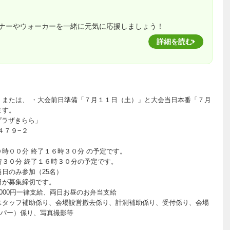
ナーやウォーカーを一緒に元気に応援しましょう！
詳細を読む
 または、 ・大会前日準備「７月１１日（土）」と大会当日本番「７月
ます。
プラザきらら」
４７９−２
時００分 終了１６時３０分 の予定です。
時３０分 終了１６時３０分の予定です。
当日のみ参加（25名）
日が募集締切です。
000円一律支給、両日お昼のお弁当支給
スタッフ補助係り、会場設営撤去係り、計測補助係り、受付係り、会場
パー）係り、写真撮影等