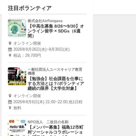
注目ボランティア
株式会社AirPangaea
【中高生募集 8/26〜9/30】オ
ンライン留学 × SDGs（6週
間）
オンライン開催
2026年8月26日(水)~9月30日(水)
税込：29,700円
一般社団法人ユースキャリア教育
機構
【勉強会】社会課題を仕事に
する方法とは？/ボランティア
継続の限界【大学生対象】
オンライン開催
2026年8月6日(木) 21:00~22:00,他1日程
無料
NPO法人 二枚目の名刺
【メンバー募集】福島12市町
村ソーシャルコラボレーショ