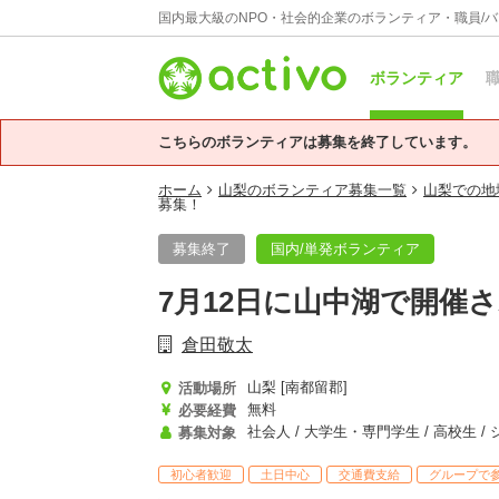
国内最大級のNPO・社会的企業のボランティア・職員/
ボランティア
職
こちらのボランティアは募集を終了しています。
ホーム
山梨のボランティア募集一覧
山梨での地
募集！
募集終了
国内/単発ボランティア
7月12日に山中湖で開
倉田敬太
山梨 [南都留郡]
活動場所
無料
必要経費
社会人 / 大学生・専門学生 / 高校生 /
募集対象
初心者歓迎
土日中心
交通費支給
グループで