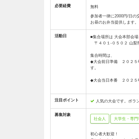
必要経費
無料
参加者一律に2000円/日
お昼のお弁当提供します。
活動日
■集合場所は 大会本部会
〒４０１-０５０２ 山梨
集合時間は、
◆大会前日準備 ２０２
す。
◆大会当日本番 ２０２
注目ポイント
人気の大会です。ボラ
募集対象
社会人
大学生・専門
初心者大歓迎！