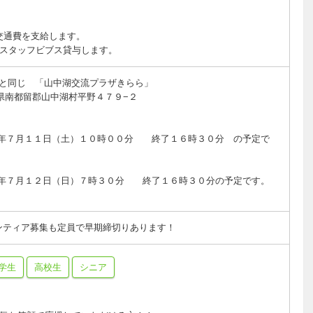
の交通費を支給します。
スタッフビブス貸与します。
場と同じ 「山中湖交流プラザきらら」
県南都留郡山中湖村平野４７９−２
５年７月１１日（土）１０時００分 終了１６時３０分 の予定で
５年７月１２日（日）７時３０分 終了１６時３０分の予定です。
ンティア募集も定員で早期締切りあります！
学生
高校生
シニア