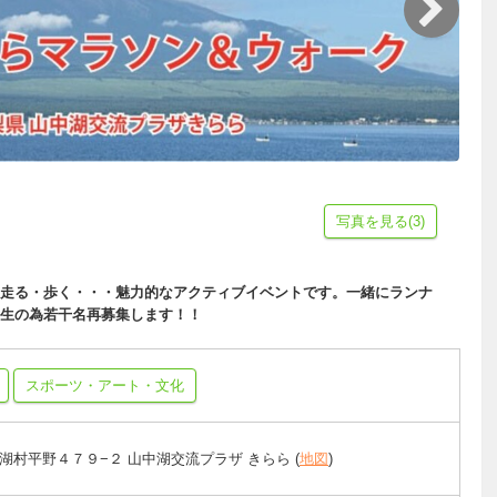
写真を見る(3)
走る・歩く・・・魅力的なアクティブイベントです。一緒にランナ
生の為若干名再募集します！！
スポーツ・アート・文化
湖村平野４７９−２ 山中湖交流プラザ きらら (
地図
)