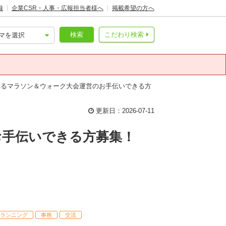
録
企業CSR・人事・広報担当者様へ
掲載希望の方へ
検索
こだわり検索
れるマラソン＆ウォーク大会運営のお手伝いできる方
更新日：2026-07-11
お手伝いできる方募集！
ランニング
事務
交流