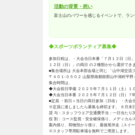
活動の背景・想い
富士山のパワーを感じるイベントで、ラン
◆スポーツボランティア募集◆
参加日程は、・大会当日本番「７月１２日（日」
１２日（日）」の両日 の２種類かから選択でき
■集合場所は 大会本部会場と同じ 「山中湖交流
〒４０１-０５０２ 山梨県南都留郡山中湖村平野
集合時間は、
◆大会前日準備 ２０２５年７月１１日（土）１０
◆大会当日本番 ２０２５年７月１２日（日）７
■定員 ・前日＋当日の両日参加（15名） ・大会
※定員に達しましたら募集を締切ます。 ６月末
貸 与：スタッフウエア交通費手当：一日当たり2
役 割：コース監視・安全確保係り、メディカル
案内係り、荷物預かり係り、最後尾伴走（スイー
※スタッフ専用駐車場を無料でご用意します。