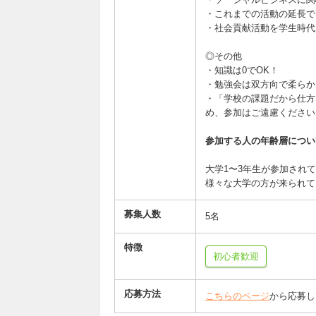
・これまでの活動の延長で
・社会貢献活動を学生時代
◎その他
・知識は0でOK！
・勉強会は双方向で柔らか
・「学校の課題だから仕方
め、参加はご遠慮ください
参加する人の年齢層につい
大学1〜3年生が参加され
様々な大学の方が来られて
募集人数
5名
特徴
初心者歓迎
応募方法
こちらのページ
から応募し