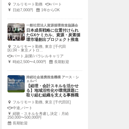
フルリモート勤務
パート
日給7,000円
1年からOK
一般社団法人資源循環推進協議会
日本成長戦略に位置付けられ
たGXケミカル、資源・炭素循
環市場創出プロジェクト推進
フルリモート勤務, 東京 [千代田
区/JR・東京メトロ...
パート,副業/パラレルキャリア
時給2,500〜4,000円
長期歓迎
持続社会連携推進機構 アース・シ
ェルパ
【経理・会計スキルを活かせ
る】地域活性化や環境課題に
取り組む組織を支える事務職
フルリモート勤務, 東京 [千代田区]
中途,パート
経験・スキルを考慮し決定：月給
250,000〜500,000円
長期歓迎