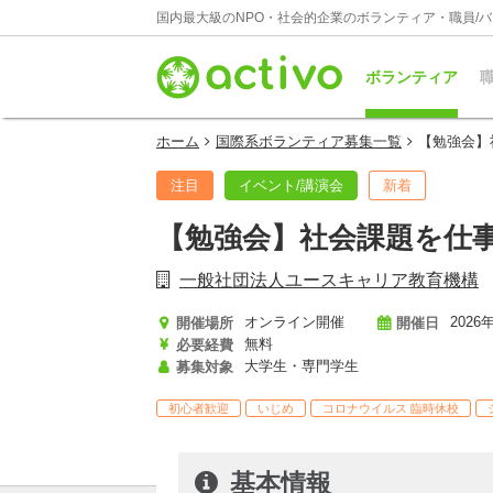
国内最大級のNPO・社会的企業のボランティア・職員/
ボランティア
職
ホーム
国際系ボランティア募集一覧
【勉強会】
注目
イベント/講演会
新着
【勉強会】社会課題を仕
一般社団法人ユースキャリア教育機構
オンライン開催
2026年
開催場所
開催日
無料
必要経費
大学生・専門学生
募集対象
初心者歓迎
いじめ
コロナウイルス 臨時休校
基本情報