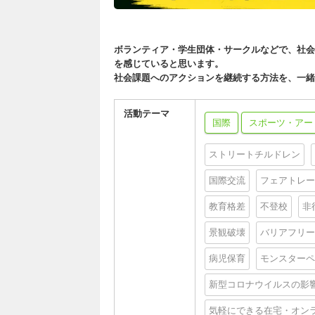
ボランティア・学生団体・サークルなどで、社会
を感じていると思います。
社会課題へのアクションを継続する方法を、一緒
活動テーマ
国際
スポーツ・アー
ストリートチルドレン
国際交流
フェアトレー
教育格差
不登校
非
景観破壊
バリアフリー
病児保育
モンスターペ
新型コロナウイルスの影
気軽にできる在宅・オン