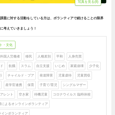
写真を見る(8)
課題に対する活動をしている方は、ボランティアで続けることの限界
に考えていきましょう！
ト・文化
外国人労働者
移民
人種差別
平和
人身売買
ド
飢餓
スラム
自立支援
いじめ
家庭崩壊
少子化
行
チャイルド・プア
発達障害
児童虐待
児童買収
産学官連携
保育
子育て/育児
シングルマザー
アレント
空き家
待機児童
コロナウイルス 臨時休校
響によるオンラインボランティア
ラインボランティア