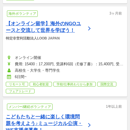
3ヶ月前
海外ボランティア
【オンライン留学】海外のNGOユ
ースと交流して世界を学ぼう！
特定非営利活動法人LOOB JAPAN
オンライン開催
費用: 15400：17,200円, 受講料6回（E修了書）：15,400円, 受講
料6回（E修了書プラス原本を郵送）：17,200円
高校生・大学生・専門学生
6日間~
リモート可
初心者歓迎
学校/仕事終わりから参加
国際交流
フェアトレード
1年以上前
メンバー/継続ボランティア
こどもたちと一緒に楽しく環境問
題を考えよう♪ミュージカル公演・