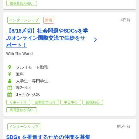
成長意欲が高い
4日前
インターンシップ
新着
【8/18〆切】社会問題やSDGsを学
ぶオンライン国際交流で生徒をサ
ポート！
With The World
フルリモート勤務
無料
大学生・専門学生
週2~3回
3ヶ月からOK
リモート可
短時間でも可
平日中心
勉強熱心
成長意欲が高い
約5年前
インターンシップ
SDGs を推進するための仲間を募集