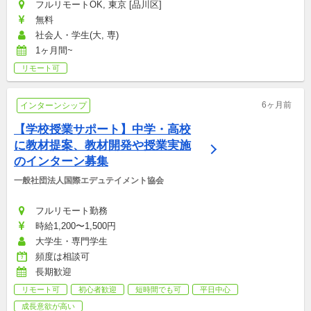
フルリモートOK, 東京 [品川区]
無料
社会人・学生(大, 専)
1ヶ月間~
リモート可
6ヶ月前
インターンシップ
【学校授業サポート】中学・高校
に教材提案、教材開発や授業実施
のインターン募集
一般社団法人国際エデュテイメント協会
フルリモート勤務
時給1,200〜1,500円
大学生・専門学生
頻度は相談可
長期歓迎
リモート可
初心者歓迎
短時間でも可
平日中心
成長意欲が高い