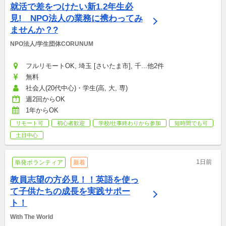
就活で差をつけたい新1.2年生必
見!　NPO法人の業務に携わってみ
ませんか？?
NPO法人/学生団体CORUNUM
フルリモートOK, 埼玉 [さいたま市], 千...他2件
無料
社会人(20代中心)・学生(高, 大, 専)
週2回からOK
1年からOK
リモート可
初心者歓迎
学校/仕事終わりから参加
短時間でも可
土日中心
1日前
単発ボランティア
新着
教員志望の方必見！！英語を使っ
て子供たちの成長を実践サポー
ト！
With The World