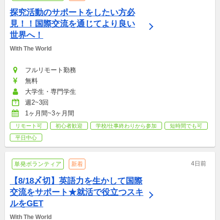
探究活動のサポートをしたい方必
見！！国際交流を通じてより良い
世界へ！
With The World
フルリモート勤務
無料
大学生・専門学生
週2~3回
1ヶ月間~3ヶ月間
リモート可
初心者歓迎
学校/仕事終わりから参加
短時間でも可
平日中心
4日前
単発ボランティア
新着
【8/18〆切】英語力を生かして国際
交流をサポート★就活で役立つスキ
ルをGET
With The World