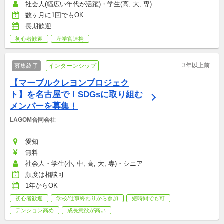
社会人(幅広い年代が活躍)・学生(高, 大, 専)
数ヶ月に1回でもOK
長期歓迎
初心者歓迎
産学官連携
3年以上前
募集終了
インターンシップ
【マーブルクレヨンプロジェク
ト】を名古屋で！SDGsに取り組む
メンバーを募集！
LAGOM合同会社
愛知
無料
社会人・学生(小, 中, 高, 大, 専)・シニア
頻度は相談可
1年からOK
初心者歓迎
学校/仕事終わりから参加
短時間でも可
テンション高め
成長意欲が高い