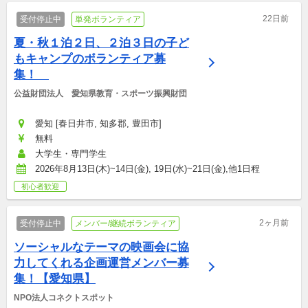
22日前
受付停止中
単発ボランティア
夏・秋１泊２日、２泊３日の子ど
もキャンプのボランティア募
集！　
公益財団法人　愛知県教育・スポーツ振興財団
愛知 [春日井市, 知多郡, 豊田市]
無料
大学生・専門学生
2026年8月13日(木)~14日(金), 19日(水)~21日(金),他1日程
初心者歓迎
2ヶ月前
受付停止中
メンバー/継続ボランティア
ソーシャルなテーマの映画会に協
力してくれる企画運営メンバー募
集！【愛知県】
NPO法人コネクトスポット