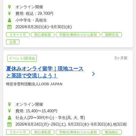
オンライン開催
費用: 税込：29,700円
小中学生・高校生
2026年8月26日(水)~9月30日(水)
リモート可
初心者歓迎
学校/仕事終わりから参加
国際交流
公害
3ヶ月前
イベント/講演会
夏休みオンライ留学｜現地ユース
と英語で交流しよう！
特定非営利活動法人LOOB JAPAN
オンライン開催
費用: 15,400〜15,400円
社会人(20〜30代中心)・学生(高, 大, 専)
2026年8月24日(月)~29日(土), 9月23日(水)~9月30日(水),他3日程
リモート可
初心者歓迎
学校/仕事終わりから参加
勉強熱心