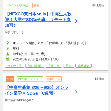
本日更新
イベント/講演会
新着
【NEXCO東日本×olly】中高生大歓
迎！大学生SDGs会議　リモート参
加可❗
olly（オリー）
オンライン開催, 東京 [千代田区/虎ノ門駅 徒歩3分]
無料
学生(小, 中, 高, 大, 専)
2026年8月28日(金) 14:00~17:00
リモート可
初心者歓迎
平日中心
騒音
森林破壊
15日前
注目
海外ボランティア
締切6日前
【中高生募集 8/26〜9/30】オンラ
イン留学 × SDGs（6週間）
株式会社AirPangaea