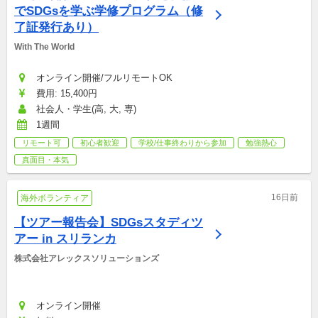
でSDGsを学ぶ学修プログラム（修
了証発行あり）
With The World
オンライン開催/フルリモートOK
費用: 15,400円
社会人・学生(高, 大, 専)
1週間
リモート可
初心者歓迎
学校/仕事終わりから参加
勉強熱心
真面目・本気
16日前
海外ボランティア
【ツアー報告会】SDGsスタディツ
アー in スリランカ
株式会社アレックスソリューションズ
オンライン開催