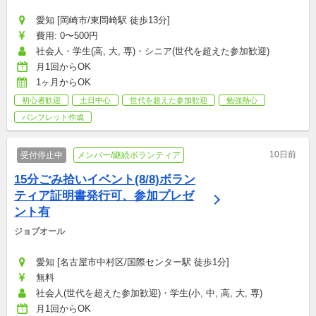
愛知 [岡崎市/東岡崎駅 徒歩13分]
費用: 0〜500円
社会人・学生(高, 大, 専)・シニア(世代を超えた参加歓迎)
月1回からOK
1ヶ月からOK
初心者歓迎
土日中心
世代を超えた参加歓迎
勉強熱心
パンフレット作成
10日前
受付停止中
メンバー/継続ボランティア
15分ごみ拾いイベント(8/8)ボラン
ティア証明書発行可、参加プレゼ
ント有
ジョブオール
愛知 [名古屋市中村区/国際センター駅 徒歩1分]
無料
社会人(世代を超えた参加歓迎)・学生(小, 中, 高, 大, 専)
月1回からOK