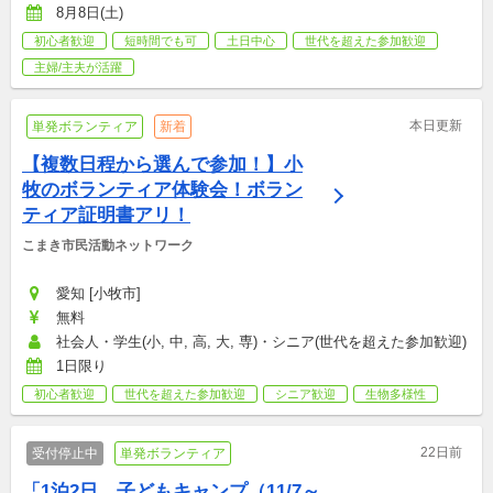
8月8日(土)
初心者歓迎
短時間でも可
土日中心
世代を超えた参加歓迎
主婦/主夫が活躍
本日更新
単発ボランティア
新着
【複数日程から選んで参加！】小
牧のボランティア体験会！ボラン
ティア証明書アリ！
こまき市民活動ネットワーク
愛知 [小牧市]
無料
社会人・学生(小, 中, 高, 大, 専)・シニア(世代を超えた参加歓迎)
1日限り
初心者歓迎
世代を超えた参加歓迎
シニア歓迎
生物多様性
22日前
受付停止中
単発ボランティア
「1泊2日　子どもキャンプ（11/7～