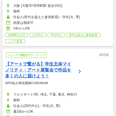
大阪 [大阪市/寺田町駅 徒歩10分]
無料
社会人(世代を超えた参加歓迎)・学生(大, 専)
頻度は相談可
1年からOK
短時間でも可
土日中心
平日中心
世代を超えた参加歓迎
シニア歓迎
28日前
メンバー/継続ボランティア
【アートで繋がる】学生主体マイ
ノリティ・アート展覧会で作品を
多くの人に届けよう！
NPO法人/学生団体CORUNUM
フルリモートOK, 埼玉, 千葉, 東京, 神奈川
無料
社会人(20代中心)・学生(大, 専)
週1回からOK