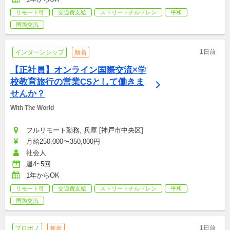
リモート可
交通費支給
ストリートチルドレン
平和
国際交流
1日前
インターンシップ
新着
【正社員】オンライン国際交流×学
校教育旅行の営業CSとして働きま
せんか？
With The World
フルリモート勤務, 兵庫 [神戸市中央区]
月給250,000〜350,000円
社会人
週4~5回
1年からOK
リモート可
交通費支給
ストリートチルドレン
平和
国際交流
1日前
プロボノ
新着