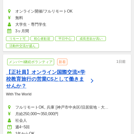
オンライン開催/フルリモートOK
無料
大学生・専門学生
3ヶ月間
リモート可
初心者歓迎
平日中心
成長意欲が高い
活動外交流が盛ん
1日前
メンバー/継続ボランティア
新着
【正社員】オンライン国際交流×学
校教育旅行の営業CSとして働きま
せんか？
With The World
フルリモートOK, 兵庫 [神戸市中央区/旧居留地・大...
月給250,000〜350,000円
社会人
週4~5回
1年からOK