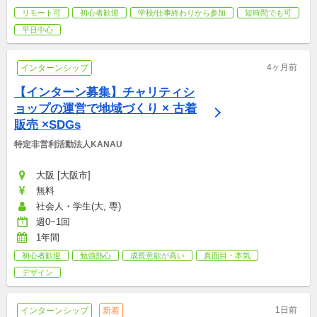
リモート可
初心者歓迎
学校/仕事終わりから参加
短時間でも可
平日中心
4ヶ月前
インターンシップ
【インターン募集】チャリティシ
ョップの運営で地域づくり × 古着
販売 ×SDGs
特定非営利活動法人KANAU
大阪 [大阪市]
無料
社会人・学生(大, 専)
週0~1回
1年間
初心者歓迎
勉強熱心
成長意欲が高い
真面目・本気
デザイン
1日前
インターンシップ
新着