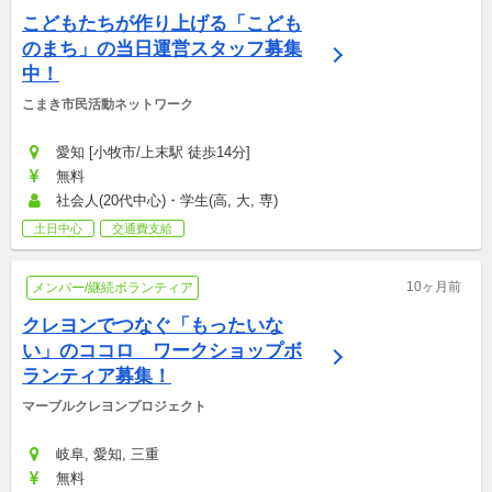
こどもたちが作り上げる「こども
のまち」の当日運営スタッフ募集
中！
こまき市民活動ネットワーク
愛知 [小牧市/上末駅 徒歩14分]
無料
社会人(20代中心)・学生(高, 大, 専)
土日中心
交通費支給
10ヶ月前
メンバー/継続ボランティア
クレヨンでつなぐ「もったいな
い」のココロ　ワークショップボ
ランティア募集！
マーブルクレヨンプロジェクト
岐阜, 愛知, 三重
無料