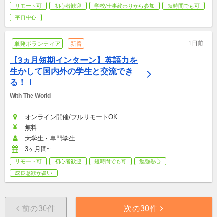
リモート可
初心者歓迎
学校/仕事終わりから参加
短時間でも可
平日中心
1日前
単発ボランティア
新着
【3ヵ月短期インターン】英語力を
生かして国内外の学生と交流でき
る！！
With The World
オンライン開催/フルリモートOK
無料
大学生・専門学生
3ヶ月間~
リモート可
初心者歓迎
短時間でも可
勉強熱心
成長意欲が高い
前の30件
次の30件