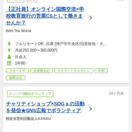
【正社員】オンライン国際交流×学
校教育旅行の営業CSとして働きま
せんか？
With The World
フルリモートOK, 兵庫 [神戸市中央区/旧居留地・大...
月給250,000〜350,000円
社会人
1年間~
リモート可
交通費支給
ストリートチルドレン
平和
国際交流
12ヶ月前
メンバー/継続ボランティア
チャリティショップ×SDGｓの活動
を発信★SNS広報でボランティア
特定非営利活動法人KANAU