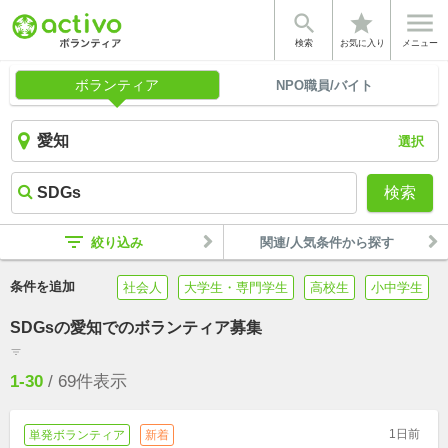


star
検索
お気に入り
メニュー
ボランティア
NPO職員/バイト
選択
検索
filter_list
絞り込み
関連/人気条件から探す
条件を追加
社会人
大学生・専門学生
高校生
小中学生
SDGsの愛知でのボランティア募集
filter_list
1-30
/
69
件表示
1日前
単発ボランティア
新着