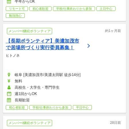
半年からOK
リモート可
初心者歓迎
学校/仕事終わりから参加
土日中心
勉強熱心
約1ヶ月前
メンバー/継続ボランティア
【長期ボランティア】美濃加茂市
で居場所づくり実行委員募集！
ヒトノネ
岐阜 [美濃加茂市/美濃太田駅 徒歩14分]
無料
高校生・大学生・専門学生
週1回からOK
長期歓迎
初心者歓迎
学校/仕事終わりから参加
平日中心
28日前
メンバー/継続ボランティア