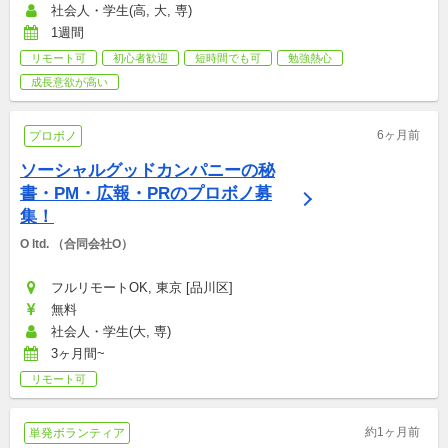
社会人・学生(高, 大, 専)
1週間
リモート可
初心者歓迎
短時間でも可
勉強熱心
成長意欲が高い
6ヶ月前
プロボノ
ソーシャルグッドカンパニーの秘
書・PM・広報・PRのプロボノ募
集！
O ltd. （合同会社O）
フルリモートOK, 東京 [品川区]
無料
社会人・学生(大, 専)
3ヶ月間~
リモート可
約1ヶ月前
単発ボランティア