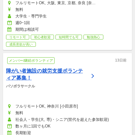
フルリモートOK, 大阪, 東京, 京都, 奈良 [奈...
無料
大学生・専門学生
週0~1回
期間は相談可
リモート可
初心者歓迎
短時間でも可
勉強熱心
成長意欲が高い
13日前
メンバー/継続ボランティア
障がい者施設の就労支援ボランテ
ィア募集！
パソボラサークル
フルリモートOK, 神奈川 [小田原市]
無料
社会人・学生(大, 専)・シニア(世代を超えた参加歓迎)
数ヶ月に1回でもOK
長期歓迎