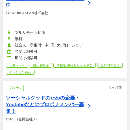
中
FOSCHIA JAPAN株式会社
フルリモート勤務
無料
社会人・学生(小, 中, 高, 大, 専)・シニア
頻度は相談可
期間は相談可
リモート可
初心者歓迎
学校/仕事終わりから参加
短時間でも可
テンション高め
6ヶ月前
プロボノ
ソーシャルグッドのための企画・
Youtubeなどのプロボノメンバー募
集！
O ltd. （合同会社O）