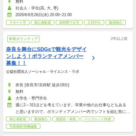
無料
社会人・学生(高, 大, 専)
2026年8月26日(水) 20:00~21:00
リモート可
初心者歓迎
短時間でも可
土日中心
勉強熱心
2年以上前
単発ボランティア
奈良を舞台にSDGsで観光をデザイ
ンしよう！ボランティアメンバー
募集！！
公益社団法人ソーシャル・サイエンス・ラボ
奈良 [奈良市/京終駅 徒歩19分]
無料
大学生・専門学生
週に2～3日ほどを考えています。学業や他のお仕事などもある
と思いますので、ボランティアメンバー内でシフトを組む形にし
ます。実質は週1日くらいの活動になると思います。
初心者歓迎
勉強熱心
真面目・本気
パンフレット作成
写真撮影/画像編集