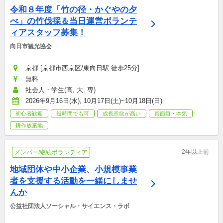
令和８年度「竹の径・かぐやの夕
べ」の竹伐採＆当日運営ボランテ
ィアスタッフ募集！
向日市観光協会
京都 [京都市西京区/東向日駅 徒歩25分]
無料
社会人・学生(高, 大, 専)
2026年9月16日(水), 10月17日(土)~10月18日(日)
初心者歓迎
短時間でも可
成長意欲が高い
真面目・本気
耕作放棄地
2年以上前
メンバー/継続ボランティア
地域団体や中小企業、小規模事業
者を支援する活動を一緒にしませ
んか
公益社団法人ソーシャル・サイエンス・ラボ