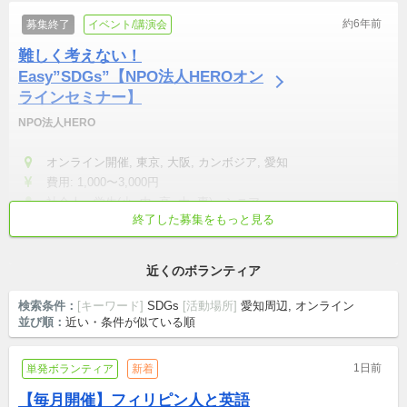
約6年前
募集終了
イベント/講演会
難しく考えない！
Easy”SDGs”【NPO法人HEROオン
ラインセミナー】
NPO法人HERO
オンライン開催, 東京, 大阪, カンボジア, 愛知
費用: 1,000〜3,000円
社会人・学生(小, 中, 高, 大, 専)・シニア
終了した募集をもっと見る
リモート可
学校/仕事終わりから参加
短時間でも可
土日中心
テンション高め
近くのボランティア
検索条件：
[キーワード]
SDGs
[活動場所]
愛知周辺, オンライン
並び順：
近い・条件が似ている順
1日前
単発ボランティア
新着
【毎月開催】フィリピン人と英語