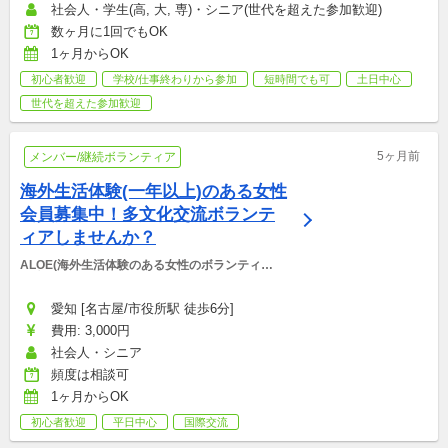
社会人・学生(高, 大, 専)・シニア(世代を超えた参加歓迎)
数ヶ月に1回でもOK
1ヶ月からOK
初心者歓迎
学校/仕事終わりから参加
短時間でも可
土日中心
世代を超えた参加歓迎
5ヶ月前
メンバー/継続ボランティア
海外生活体験(一年以上)のある女性
会員募集中！多文化交流ボランテ
ィアしませんか？
ALOE(海外生活体験のある女性のボランティア
団体)
愛知 [名古屋/市役所駅 徒歩6分]
費用: 3,000円
社会人・シニア
頻度は相談可
1ヶ月からOK
初心者歓迎
平日中心
国際交流