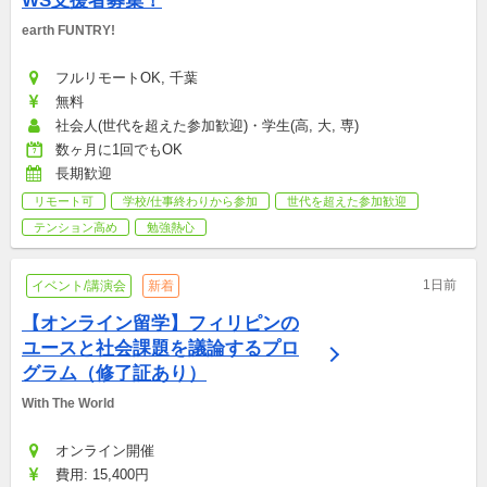
WS支援者募集！
earth FUNTRY!
フルリモートOK, 千葉
無料
社会人(世代を超えた参加歓迎)・学生(高, 大, 専)
数ヶ月に1回でもOK
長期歓迎
リモート可
学校/仕事終わりから参加
世代を超えた参加歓迎
テンション高め
勉強熱心
1日前
イベント/講演会
新着
【オンライン留学】フィリピンの
ユースと社会課題を議論するプロ
グラム（修了証あり）
With The World
オンライン開催
費用: 15,400円