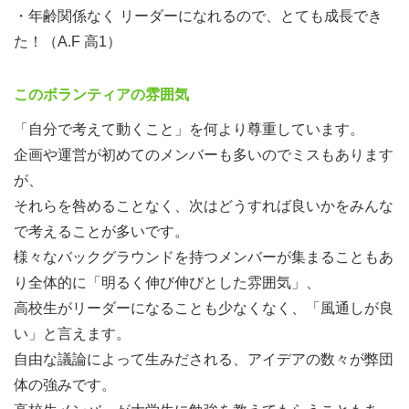
・年齢関係なく リーダーになれるので、とても成長でき
CORUNUMでは障がい×アート、アルバイト×療育現場
た！（A.F 高1）
やIT×SDGｓなど、
団体・企業・大学・NPOといった組織を横断的に繋ぐ
このボランティアの雰囲気
場やコミュニケーションを促進することで、
各個人が自分の強みを活かせる社会、持続可能な社会の
「自分で考えて動くこと」を何より尊重しています。
構築に寄与するべく、日々活動しています。
企画や運営が初めてのメンバーも多いのでミスもあります
が、
特にこうした社会的なメッセージをただ伝えるのではな
それらを咎めることなく、次はどうすれば良いかをみんな
く、
で考えることが多いです。
社会課題をなるべく「身近に」「取り組みやすく」また
様々なバックグラウンドを持つメンバーが集まることもあ
「興味を持ちやすい」形にして
り全体的に「明るく伸び伸びとした雰囲気」、
多くの人々を巻き込んで、その解決を目指すこと理想と
高校生がリーダーになることも少なくなく、「風通しが良
しています。
い」と言えます。
自由な議論によって生みだされる、アイデアの数々が弊団
具体的には、社会的マイノリティによる芸術活動を支
体の強みです。
援、紹介することで