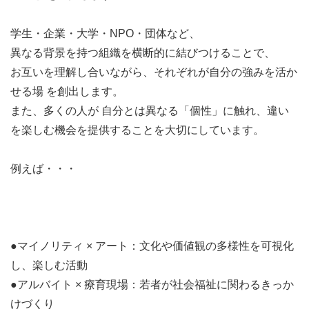
る」をテーマに
アートを通じて個人や企業を繋ぐことを大切に活動して
学生・企業・大学・NPO・団体など、
います。
異なる背景を持つ組織を横断的に結びつけることで、
お互いを理解し合いながら、それぞれが自分の強みを活か
また相談の上、下記からみなさまの興味や関心に合った
せる場 を創出します。
チームにアサインします！
また、多くの人が 自分とは異なる「個性」に触れ、違い
（このページには概要をのせますが各事業の詳細は当団
を楽しむ機会を提供することを大切にしています。
体のホームページをご覧ください）
例えば・・・
＜子ども部＞
〇国内営業
●マイノリティ × アート：文化や価値観の多様性を可視化
事業所や企業へのイベントやプロジェクトの提案
し、楽しむ活動
や企画の発案をするチーム
●アルバイト × 療育現場：若者が社会福祉に関わるきっか
〇アートクラブ事業
けづくり