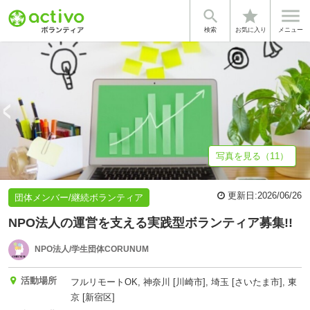


star
基本情報
募集詳細
体験談・雰囲気
法人情報
検索
お気に入り
メニュー
写真を見る（11）
更新日:
2026/06/26
団体メンバー/継続ボランティア
NPO法人の運営を支える実践型ボランティア募集!!
NPO法人/学生団体CORUNUM
活動場所
フルリモートOK, 神奈川 [川崎市], 埼玉 [さいたま市], 東
京 [新宿区]