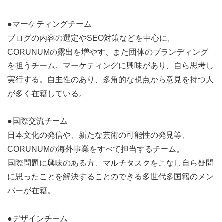
【メンバーについて】
●マーケティングチーム
ブログの内容の選定やSEO対策などを中心に、
○ 所属する人数： 約150名
CORUNUMの露出を増やす、また団体のブランディング
・内訳 高校生45% 大学生50% 社会人5%
を担うチーム。マーケティングに興味があり、自ら思考し
女性 85% 男性 15%
実行する。自主性のあり、多角的な視点から意見を持つ人
・年齢 15~35歳 （平均年齢 19歳）
が多く在籍している。
○ 所在地：
首都圏内：75% その他国内：15% 海外：10%
●国際交流チーム
日本文化の発信や、新たな芸術の可能性の発見等、
CORUNUMの海外事業をすべて担当するチーム。
【応募要件】
国際問題に興味のある方、マルチタスクをこなし自ら疑問
・性別、経験、スキル等は不問 （原則大学1.2年生を募
に思ったことを解決することのできる多世代多国籍のメン
集します）
バーが在籍。
ただし、下記のような資質がある方、大歓迎です。
●デザインチーム