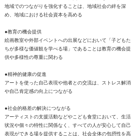
地域でのつながりを強化することは、地域社会の絆を深
め、地域における社会資本を高める
<広報部>
●教育の機会提供
〇HP事業
絵画教室や外部イベントへの出展などにおいて「子どもた
HPのブログ、イベントの更新などをしているチ
ちが多様な価値観を学べる場」であることは教育の機会提
ーム
供や多様性の尊重に関わる
WordpressやSEO対策について学べる事業です。
〇︎SNS事業
●精神的健康の促進
団体について 紹介しているInstagram、Twitter、
アートを使った自己表現や他者との交流は、ストレス解消
Facebookを運営しているチーム
や自己肯定感の向上につながる
特にInstagramは業界では随一のフォロワー数を
誇ります。
●社会的格差の解決につながる
投稿のリーチ率などもまとめているので、SNSマ
アーティストの支援活動などやこども食堂において、生活
ーケティングに詳しくなれる事業です
状況や個々の特性に関係なく、すべての人が安心して自己
表現ができる場を提供することは、社会全体の包摂性を高