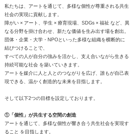
私たちは、アートを通じて、多様な個性が尊重される共生
社会の実現に貢献します。
【活動内容】 ※具体的な事例は最下部へ
障がい × アート、学生 × 療育現場、SDGs × 福祉 など、異
1人1〜2個の事業を担当しています。
なる分野を掛け合わせ、新たな価値を生み出す場を創出。
どの事業も2週間に1回チーム内mtgがあります！
団体・企業・大学・NPOといった多様な組織を横断的に
結びつけることで、
高校生〜社会人が力を合わせて、意見を出し合って事業
すべての人が自分の強みを活かし、支え合いながら生きる
を進めています。
持続可能な社会 を築いていきます。
CORNUMは大きく分けて、「子ども部」と「アート
アートを媒介に人と人とのつながりを広げ、誰もが自己表
部」、「渉外部」、「広報部」に分かれています。
現できる、温かく創造的な未来を目指します。
「子ども部」は「小学生の間に色々な経験をして欲し
そして以下2つの目標を設定しております。
い！」「絵画療法」をテーマに
アートが持つ、子ども達を癒し、社会と繋ぐ機能を大切
①「個性」が共生する空間の創造
に活動しています。
アートを通じて、多様な個性が響き合う共生社会を実現す
一方、「アート部」は「アートで夢を叶える世界を作
ること を目指します。