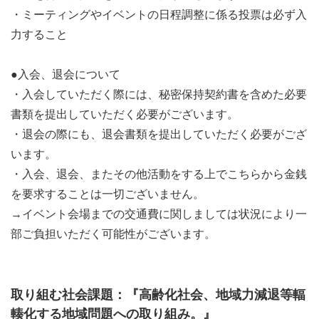
ストリートチルドレンの子ども達や国内の福祉施設通う
・ミーティングやイベントの日程調整に係る投票は必ず入
子ども達に「社会との繋がり」、
力すること
及び「癒される場所」や「自分が認められる場所」を創
ることを目的しています。
●入会、退会について
・入会していただく際には、秘密保持契約書を含めた必要
具体的には子ども達に絵画を通じた療養の機会、居場所
書類を提出していただく必要がございます。
を創り、
・退会の際にも、退会書類を提出していただく必要がござ
その絵画による収益をアフリカの現地法人Umoja na
います。
Upendo Community Centerに送ることで
・入会、退会、またその他活動をする上でこちらから金銭
教育を受ける機会と職業訓練の機会を、そして家族にス
を要求することは一切ございません。
モールビジネスを始める機会を
→イベント会場までの交通費に関しましては状況により一
協働して創出しています。
部ご負担いただく可能性がございます。
CORUNUMとUmoja na Upendo Communityの協働事業
によって次の
取り組む社会課題：『高齢化社会、地域力減退等輻
A〜Dのプロジェクトを通して、子どもとその家庭を一
輳化する地域問題への取り組み。』