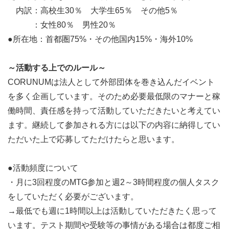
・チーム面談に参加 （希望するチーム員と面談して活
内訳：高校生30％ 大学生65％ その他5％
動のイメージを擦り合わせます）
：女性80％ 男性20％
↓
●所在地：首都圏75%・その他国内15%・海外10%
・CORUNUMに加入
～活動する上でのルール～
CORUNUMは法人として外部団体を巻き込んだイベント
を多く企画しています。そのため必要最低限のマナーと稼
働時間、責任感を持って活動していただきたいと考えてい
ます。継続して参加される方には以下の内容に納得してい
ただいた上で応募してただけたらと思います。
●活動頻度について
・月に3回程度のMTG参加と週2～3時間程度の個人タスク
をしていただく必要がございます。
→最低でも週に1時間以上は活動していただきたく思って
います。テスト期間や受験等の事情がある場合は都度ご相