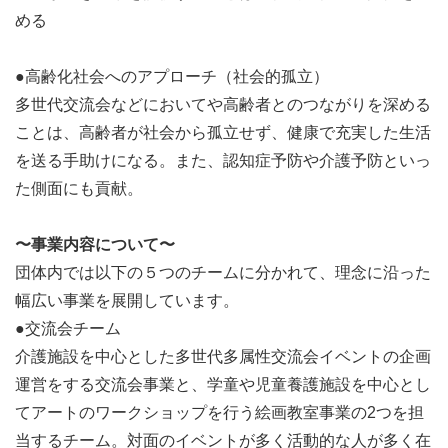
める
<渉外部>
〇国際交流会事業
●高齢化社会へのアプローチ（社会的孤立）
現在組織段階のチーム
多世代交流会などにおいてや高齢者とのつながりを深める
この団体は海外からの注目度も高いため、より世
ことは、高齢者が社会から孤立せず、健康で充実した生活
界へと広げるべく活動しています。
を送る手助けになる。また、認知症予防や介護予防といっ
協働プロジェクト・イベント等のコーディネート
た側面にも貢献。
（企画・営業・実行）をします。
〇Youth Consortiunm事業部
〜事業内容について〜
先に述べた仮想空間での学生団体や企業が集い、
団体内では以下の５つのチームに分かれて、理念に沿った
協創するプラットフォームを構築します
幅広い事業を展開しています。
●交流会チーム
介護施設を中心とした多世代多属性交流会イベントの企画
運営をする交流会事業と、学童や児童養護施設を中心とし
【活動場所・頻度】
てアートのワークショップを行う絵画教室事業の2つを担
ミーティングは全てオンラインで行っています！
当するチーム。対面のイベントが多く活動的な人が多く在