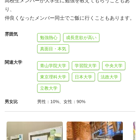
高校生メンバーが大学生に勉強を教えてもらうこともあ
社会的に周辺化された人々の声をマジョリティに届け、
り、
鑑賞者であるマジョリティがその声を作品から受け取ろ
仲良くなったメンバー同士でご飯に行くこともあります。
うとすることで、
その意識変容を目指しています。
雰囲気
勉強熱心
成長意欲が高い
真面目・本気
関連大学
【事業内容の詳細】 ※今回の募集は【1】にあたります
青山学院大学
学習院大学
中央大学
<1. Social Art Project>
東京理科大学
日本大学
法政大学
CORUNUMでは「ソーシャルアートプロジェク
立教大学
ト」を運営しています。
男女比
男性：10%、女性：90%
これは日本の福祉施設に通う障がいや難病、虐
待、引きこもりといった背景を持つ子供たち、
またアフリカやアジア、南米のストリートチルド
レンの子ども達の「お絵かき」を集め、
それらを事業を通して自己肯定感や達成感、そし