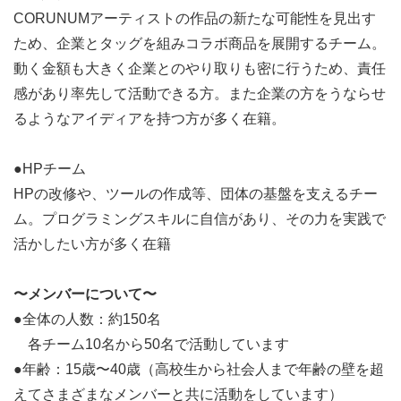
・多様性を認め合い、相手の価値観・個性を受け入れら
CORUNUMアーティストの作品の新たな可能性を見出す
れる
ため、企業とタッグを組みコラボ商品を展開するチーム。
・向上心を持って、積極的に行動出来る
動く金額も大きく企業とのやり取りも密に行うため、責任
・約束が守れる
感があり率先して活動できる方。また企業の方をうならせ
るようなアイディアを持つ方が多く在籍。
【応募要件】
●HPチーム
・応募 （お手数ですがエントリーシートはなるべく詳
HPの改修や、ツールの作成等、団体の基盤を支えるチー
細に記入いただけると幸いです）
ム。プログラミングスキルに自信があり、その力を実践で
↓
活かしたい方が多く在籍
・面談確定メールを待つ （応募者が多い場合、応募情
報を元に選考を行う場合があります）
〜メンバーについて〜
↓
●全体の人数：約150名
・カジュアル面談に参加 (応募内容をもとにカジュアル
各チーム10名から50名で活動しています
に面談します）
●年齢：15歳〜40歳（高校生から社会人まで年齢の壁を超
↓
えてさまざまなメンバーと共に活動をしています）