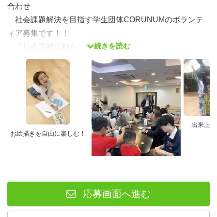
合わせ
社会課題解決を目指す学生団体CORUNUMのボランテ
ィア募集です！！
続きを読む
「社会貢献活動をしてみたい！」
「ボランティアはやってみたいけど、難しそうで参加で
きなかった、、、」
「友達やグループで参加できるボランティアを探してい
る」
「将来のために営業経験を積んでみたいけどインターン
出来上が
はハードルが高い、、、」
お絵描きを自由に楽しむ！
そんなあなた！2024年、CORUNUMでボランティアデ
ビューしてみませんか？
交流会の様子
応募画面へ進む
団体概要
NPO法人CORUNUM（コルナム）では首都圏を中心に