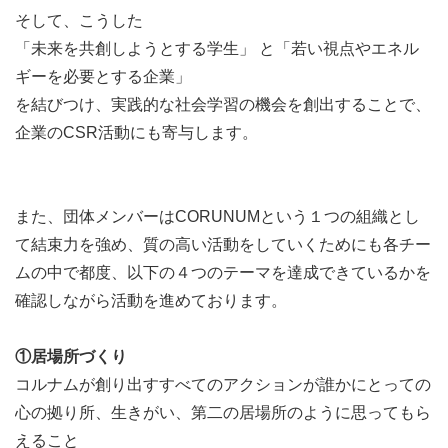
そして、こうした
「未来を共創しようとする学生」 と「若い視点やエネル
ギーを必要とする企業」
を結びつけ、実践的な社会学習の機会を創出することで、
企業のCSR活動にも寄与します。
＜アート部＞
〇ECサイト事業
suzuriやBASEでCORUNUMのオリジナルグッズ
また、団体メンバーはCORUNUMという１つの組織とし
を販売しているチーム
て結束力を強め、質の高い活動をしていくためにも各チー
〇プロダクトデザイン事業
ムの中で都度、以下の４つのテーマを達成できているかを
CORUNUMのオリジナルグッズを考案している
確認しながら活動を進めております。
チーム
また企業の依頼を受けて商品のパッケージデザイ
①居場所づくり
ンを行ったりします。
コルナムが創り出すすべてのアクションが誰かにとっての
〇展覧会事業
心の拠り所、生きがい、第二の居場所のように思ってもら
東京都内での展覧会を企画し、開催しているチー
えること