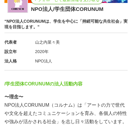
これらを通して子ども達には「アートという新た
NPO法人/学生団体CORUNUM
な楽しみを通じた社会とつながり」、
“NPO法人CORUNUMは、学生を中心に「持続可能な共生社会」実
人々が「アートを通して自分とは異なる個性を楽
現を目指します。”
しむ場」を提供、
共生社会、持続可能な社会の実現に寄与していま
代表者
山之内菜々美
す！！！
設立年
2020年
法人格
NPO法人
/学生団体CORUNUMの法人活動内容
〜理念〜
NPO法人CORUNUM（コルナム）は「アートの力で世代
や文化を超えたコミュニケーションを育み、各個人の特性
や強みが活かされる社会」を志し日々活動をしています。