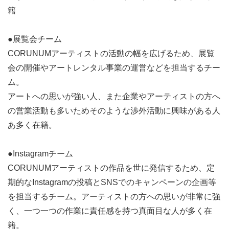
地域や国境を越えて様々なメンバーがコラボレーション
籍
しています。
●展覧会チーム
また絵画教室やアナログゲーム大会、ボードゲーム大会
CORUNUMアーティストの活動の幅を広げるため、展覧
など
会の開催やアートレンタル事業の運営などを担当するチー
東京都内で子ども達と交流する機会もご用意しておりま
ム。
す。
アートへの思いが強い人、また企業やアーティストの方へ
こちらは任意参加です。
の営業活動も多いためそのような渉外活動に興味がある人
活動頻度につきましては、個々人ごとに要相談ですが
あ多く在籍。
ベースは週に1～2回（合わせて4～5時間程度）です。
内訳は2週間に1回の2時間の全体mtg、
●Instagramチーム
各々の事業での活動 （週0～1回）となります。
CORUNUMアーティストの作品を世に発信するため、定
試験や就活等でお休みすることも可能です。
期的なInstagramの投稿とSNSでのキャンペーンの企画等
ただし、半年以上の活動期間があることが
を担当するチーム。アーティストの方への思いが非常に強
ボランティア証明書の発行条件です
く、一つ一つの作業に責任感を持つ真面目な人が多く在
籍。