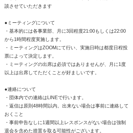
談させていただきます
【※参考情報1：営業課/海外事業の具体例】
●ミーティングについて
【営業課の提携先例】
・基本的には各事業部、月に3回程度21:00もしくは22:00
・日本企業 （大手新聞社、大手介護サービス運営会社
から1時間程度実施します。
他）
・ミーティングはZOOMにて行い、実施日時は都度日程投
・国内の子どもを対象とした支援団体 （療育施設、フ
票によって決定します。
リースクール、難病支援ケア等）
・ミーティングの出席は必須ではありませんが、月に1度
・首都圏の学生団体
以上は出席してただくことが好ましいです。
・海外の支援団体 （貧困、シングルマザー、ストリー
トチルドレン等）
●連絡について
※具体的な団体名は当団体のHPをご覧ください
・団体内での連絡はLINEで行います。
・返信は原則48時間以内。出来ない場合は事前に連絡して
【海外事業のプロジェクト例】
おくこと
あるプロジェクトではタンザニア中心として支援を受け
・事前申告なしに1週間以上レスポンスがない場合は強制
ている
退会を含めた措置を取る可能性がございます。