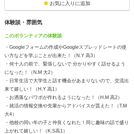
お気に入りに追加
国内外様々な大学や高校の学生が集まり、
「誰もが相互に人格と個性を尊重し支え合う共生社会」
体験談・雰囲気
や
SDGsで知られるような「持続可能な社会」について考
このボランティアの体験談
え、様々な企画やイベントを立ち上げています。
・Googleフォームの作成やGoogleスプレッドシートの使
現代社会が直面している諸課題は、私たち1人1人の責任
い方などを学ぶことが出来た！（N.Y 高3）
において取り組むべき問題として現れています。
・何十人の前で、緊張しないで 分かりやすく話せるよう
私たちは、このような自覚に基づき、「市民」としての
になった！（N.M 大2）
主体的な取り組みを
・日常生活で大学生と話す機会があまりないので、交流出
さらに発展させていかなければなりません。
来て嬉しい！（H.Y 高1）
・お洒落なパワポが作れるようになった！（H.M 高2）
私たちが目指す社会は互いに思いやり、助け合う社会、
・就活の情報交換や先輩からアドバイスが貰えた！（T.M
そして1人1人の意志と生き方を大切にする社会、そして
大4）
国境やグループを越えて、
・他校の同い年の子と仲良くなれた！同じ趣味の話で盛り
市民同士が協力して社会課題に取り組める社会です。
上がれて嬉しい！（K.S高1）