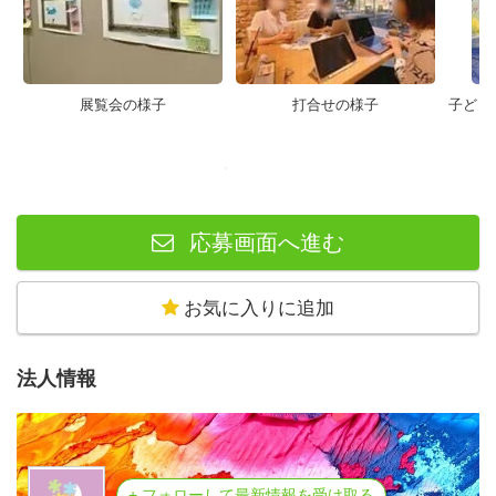
て基金に変え、
様々な形で彼らの未来を拓く力を育み、応援する
事業です。
展覧会の様子
打合せの様子
子ども
手順としては創作活動に触れる機会をつくること
でその精神を解放し、
また創作活動でできたお絵かきをプラットフォー
応募画面へ進む
ムで世界に紹介したり、
さらにはデザインとしてデザイナーと協力して商
品化したりすることで、
お気に入りに追加
その収益を子供たちの還元しています。
法人情報
具体的にはオンラインでアウトサイダーアートギ
ャラリーを運営したり、
展覧会や絵画教室、交流会を企画・運営していま
す。
+ フォローして最新情報を受け取る