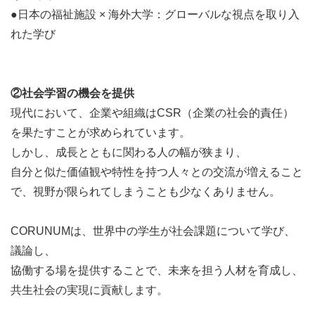
アートクラブ（クリスマスカード作りなど）を企
●日本の福祉施設 × 海外大学：グローバルな視点を取り入
画し、開催するチーム
れた学び
〇交流会事業
アートやボードゲームを利用した多世代・多文化
の交流会を企画し、開催するチーム
②社会学習の機会を提供
〇絵はがき事業
現代において、企業や組織はCSR（企業の社会的責任）
絵はがき交換を企画し、開催するチーム
を果たすことが求められています。
しかし、成長とともに関わる人の幅が狭まり、
自分と似た価値観や特性を持つ人々との交流が増えること
で、視野が限られてしまうことも少なくありません。
CORUNUMは、世界中の学生が社会課題について学び、
議論し、
協働する場を提供することで、未来を担う人材を育成し、
共生社会の実現に貢献します。