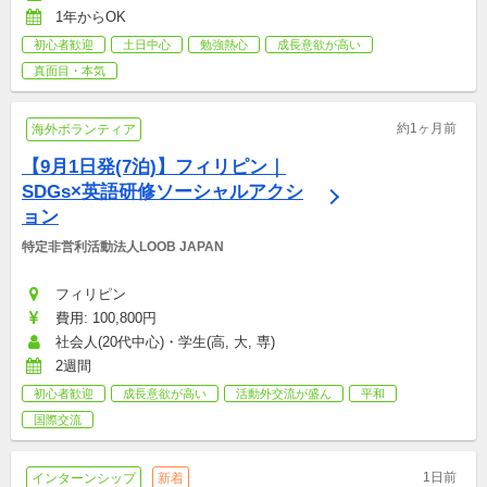
1年からOK
初心者歓迎
土日中心
勉強熱心
成長意欲が高い
真面目・本気
約1ヶ月前
海外ボランティア
【9月1日発(7泊)】フィリピン｜
SDGs×英語研修ソーシャルアクシ
ョン
特定非営利活動法人LOOB JAPAN
フィリピン
費用: 100,800円
社会人(20代中心)・学生(高, 大, 専)
2週間
初心者歓迎
成長意欲が高い
活動外交流が盛ん
平和
国際交流
1日前
インターンシップ
新着