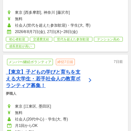
東京 [西多摩郡], 神奈川 [藤沢市]
無料
社会人(世代を超えた参加歓迎)・学生(大, 専)
2026年8月7日(金), 27日(木)~28日(金)
初心者歓迎
交通費支給
世代を超えた参加歓迎
テンション高め
成長意欲が高い
7日前
メンバー/継続ボランティア
締切7日前
【東京】子どもの学びと育ちを支
える大学生・若手社会人の教育ボ
ランティア募集！
夢職人
東京 [江東区, 墨田区]
無料
社会人(20代中心)・学生(大, 専)
月1回からOK