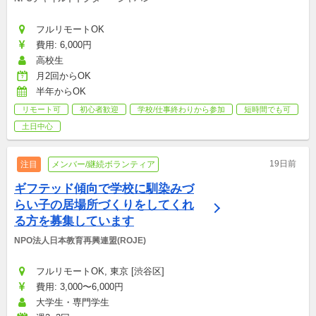
フルリモートOK
費用: 6,000円
高校生
月2回からOK
半年からOK
リモート可
初心者歓迎
学校/仕事終わりから参加
短時間でも可
土日中心
19日前
注目
メンバー/継続ボランティア
ギフテッド傾向で学校に馴染みづ
らい子の居場所づくりをしてくれ
る方を募集しています
NPO法人日本教育再興連盟(ROJE)
フルリモートOK, 東京 [渋谷区]
費用: 3,000〜6,000円
大学生・専門学生