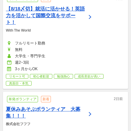
【8/18〆切】就活に活かせる！英語
力を活かして国際交流をサポー
ト！
With The World
フルリモート勤務
無料
大学生・専門学生
週2~3回
3ヶ月からOK
リモート可
初心者歓迎
勉強熱心
成長意欲が高い
真面目・本気
2日前
単発ボランティア
新着
夏休みあそぶボランティア　大募
集！！！
株式会社フフフ