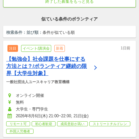
終了した募集をもっと見る
初心者歓迎
世代を超えた参加歓迎
シニア歓迎
テンション高め
成長意欲が高い
似ている条件のボランティア
検索条件：
並び順：
条件が似ている順
1日前
注目
イベント/講演会
新着
【勉強会】社会課題を仕事にする
方法とは？/ボランティア継続の限
界【大学生対象】
一般社団法人ユースキャリア教育機構
オンライン開催
無料
大学生・専門学生
2026年8月6日(木) 21:00~22:00, 21日(金)
リモート可
初心者歓迎
成長意欲が高い
ストリートチルドレン
外国人労働者