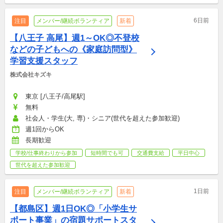
6日前
注目
メンバー/継続ボランティア
新着
【八王子 高尾】週1～OK◎不登校
などの子どもへの《家庭訪問型》
学習支援スタッフ
株式会社キズキ
東京 [八王子/高尾駅]
無料
社会人・学生(大, 専)・シニア(世代を超えた参加歓迎)
週1回からOK
長期歓迎
学校/仕事終わりから参加
短時間でも可
交通費支給
平日中心
世代を超えた参加歓迎
1日前
注目
メンバー/継続ボランティア
新着
【都島区】週1日OK◎「小学生サ
ポート事業」の宿題サポートスタ