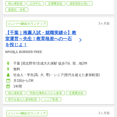
初心者歓迎
土日中心
交通費支給
成長意欲が高い
真面目・本気
3ヶ月前
メンバー/継続ボランティア
【千葉｜推薦入試・就職実績☆】教
室運営～先生！教育格差への一石
を投じよ！
NPO法人 BORDER FREE
千葉 [習志野市/京成大久保駅 徒歩7分, 習...他2件
無料
社会人・学生(高, 大, 専)・シニア(世代を超えた参加歓迎)
月1回からOK
1年間
初心者歓迎
学校/仕事終わりから参加
交通費支給
世代を超えた参加歓迎
シニア歓迎
2ヶ月前
メンバー/継続ボランティア