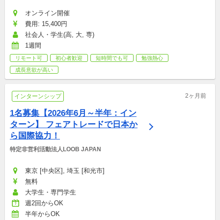
オンライン開催
費用: 15,400円
社会人・学生(高, 大, 専)
1週間
リモート可
初心者歓迎
短時間でも可
勉強熱心
成長意欲が高い
2ヶ月前
インターンシップ
1名募集【2026年6月～半年：イン
ターン】 フェアトレードで日本か
ら国際協力！
特定非営利活動法人LOOB JAPAN
東京 [中央区], 埼玉 [和光市]
無料
大学生・専門学生
週2回からOK
半年からOK