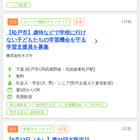
シニア歓迎
1日前
注目
メンバー/継続ボランティア
新着
【松戸市】虐待などで学校に行け
ない子どもたちの学習機会を守る
学習支援員を募集
株式会社キズキ
千葉 [松戸市/JR武蔵野線・北総線東松戸駅]
無料
社会人・学生(大, 専)・シニア(世代を超えた参加歓迎)
週1回からOK
長期歓迎
初心者歓迎
短時間でも可
交通費支給
平日中心
世代を超えた参加歓迎
1日前
注目
単発ボランティア
新着
【9月12日（土）】第34回大阪淀川