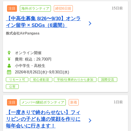
15日前
注目
海外ボランティア
締切6日前
【中高生募集 8/26〜9/30】オンラ
イン留学 × SDGs（6週間）
株式会社AirPangaea
オンライン開催
費用: 税込：29,700円
小中学生・高校生
2026年8月26日(水)~9月30日(水)
リモート可
初心者歓迎
学校/仕事終わりから参加
国際交流
公害
1日前
注目
メンバー/継続ボランティア
新着
【一度きりで終わらせない】フィ
リピンの子ども達の笑顔を作りに
毎年会いに行きます！