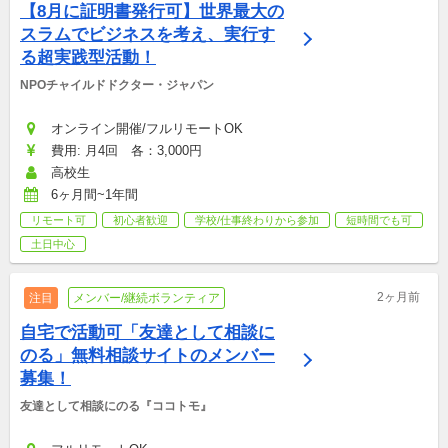
【8月に証明書発行可】世界最大の
スラムでビジネスを考え、実行す
る超実践型活動！
NPOチャイルドドクター・ジャパン
オンライン開催/フルリモートOK
費用: 月4回　各：3,000円
高校生
6ヶ月間~1年間
リモート可
初心者歓迎
学校/仕事終わりから参加
短時間でも可
土日中心
2ヶ月前
注目
メンバー/継続ボランティア
自宅で活動可「友達として相談に
のる」無料相談サイトのメンバー
募集！
友達として相談にのる『ココトモ』