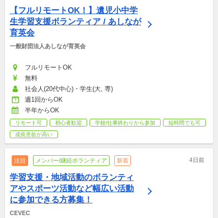
【フルリモートOK！】遺児小中学
生学習支援ボランティア / あしなが
育英会
一般財団法人あしなが育英会
フルリモートOK
無料
社会人(20代中心)・学生(大, 専)
週1回からOK
半年からOK
リモート可
初心者歓迎
学校/仕事終わりから参加
短時間でも可
成長意欲が高い
4日前
注目
メンバー/継続ボランティア
新着
学習支援・地域活動のボランティ
アやスポーツ活動など幅広い活動
に参加できる方募集！
CEVEC