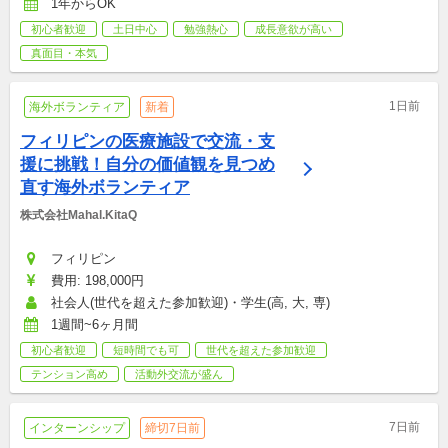
1年からOK
初心者歓迎
土日中心
勉強熱心
成長意欲が高い
真面目・本気
1日前
海外ボランティア
新着
フィリピンの医療施設で交流・支
援に挑戦！自分の価値観を見つめ
直す海外ボランティア
株式会社Mahal.KitaQ
フィリピン
費用: 198,000円
社会人(世代を超えた参加歓迎)・学生(高, 大, 専)
1週間~6ヶ月間
初心者歓迎
短時間でも可
世代を超えた参加歓迎
テンション高め
活動外交流が盛ん
7日前
インターンシップ
締切7日前