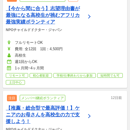
【今から間に合う】志望理由書が
最強になる高校生が挑むアフリカ
最強実績ボランティア
NPOチャイルドドクター・ジャパン
フルリモートOK
費用: 全12回　1回：4,500円
高校生
週1回からOK
1ヶ月間~4ヶ月間
リモート可
初心者歓迎
学校/仕事終わりから参加
短時間でも可
土日中心
12日前
注目
メンバー/継続ボランティア
【推薦・総合型で最高評価！】ケ
ニアのお母さんを高校生の力で支
援しよう！
NPOチャイルドドクター・ジャパン