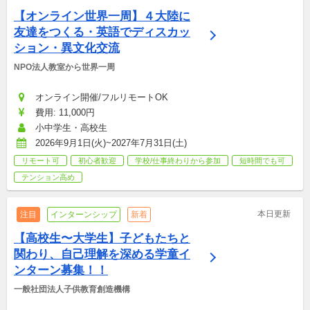
【オンライン世界一周】４大陸に
友達をつくる・英語でディスカッ
ション・異文化交流
NPO法人教室から世界一周
オンライン開催/フルリモートOK
費用: 11,000円
小中学生・高校生
2026年9月1日(火)~2027年7月31日(土)
リモート可
初心者歓迎
学校/仕事終わりから参加
短時間でも可
テンション高め
本日更新
注目
インターンシップ
新着
【高校生〜大学生】子どもたちと
関わり、自己理解を深める学童イ
ンターン募集！！
一般社団法人子供教育創造機構