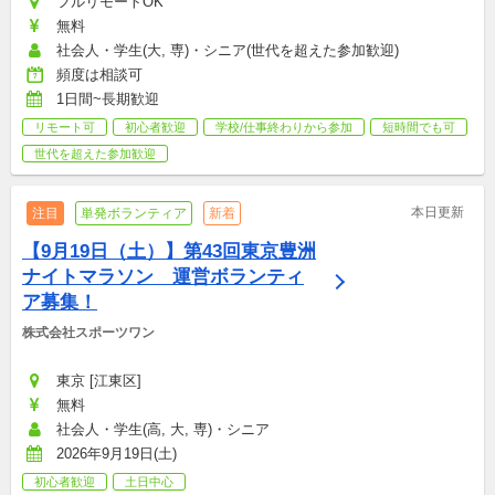
フルリモートOK
無料
社会人・学生(大, 専)・シニア(世代を超えた参加歓迎)
頻度は相談可
1日間~長期歓迎
リモート可
初心者歓迎
学校/仕事終わりから参加
短時間でも可
世代を超えた参加歓迎
本日更新
注目
単発ボランティア
新着
【9月19日（土）】第43回東京豊洲
ナイトマラソン　運営ボランティ
ア募集！
株式会社スポーツワン
東京 [江東区]
無料
社会人・学生(高, 大, 専)・シニア
2026年9月19日(土)
初心者歓迎
土日中心