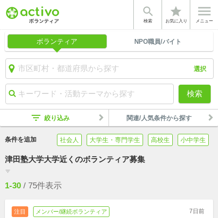


star
検索
お気に入り
メニュー
ボランティア
NPO職員/バイト
選択
検索
filter_list
絞り込み
関連/人気条件から探す
条件を追加
社会人
大学生・専門学生
高校生
小中学生
津田塾大学大学近くのボランティア募集
filter_list
1-30
/
75
件表示
7日前
注目
メンバー/継続ボランティア