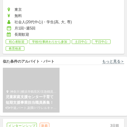
東京
無料
社会人(20代中心)・学生(高, 大, 専)
月1回~週5回
長期歓迎
初心者歓迎
学校/仕事終わりから参加
土日中心
平日中心
教育格差
似た条件のアルバイト・パート
もっと見る＞
神奈川 [横浜市鶴見区/京急鶴見駅 徒歩2分] サードプレイス
大阪 [和泉市/北信太駅 徒歩10分] 株式会社エデュケーショナルネットワーク
児童家庭支援センター子育て
毎週(金)☆和泉市の小学生の学
短期支援事業担当職員募集！
習サポート！
中途,パート,副業/パラレルキャリア
アルバイト,パート,副業/パラレルキャリア
3日前
インターンシップ
新着