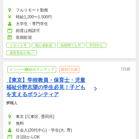
フルリモート勤務
時給1,200〜1,500円
大学生・専門学生
頻度は相談可
長期歓迎
リモート可
初心者歓迎
短時間でも可
平日中心
成長意欲が高い
7日前
メンバー/継続ボランティア
締切7日前
【東京】学校教員・保育士・児童
福祉分野志望の学生必見！子ども
を支えるボランティア
夢職人
東京 [江東区, 墨田区]
無料
社会人(20代中心)・学生(大, 専)
月1回からOK