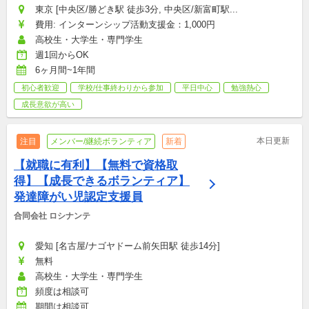
東京 [中央区/勝どき駅 徒歩3分, 中央区/新富町駅...
費用: インターンシップ活動支援金：1,000円
高校生・大学生・専門学生
週1回からOK
6ヶ月間~1年間
初心者歓迎
学校/仕事終わりから参加
平日中心
勉強熱心
成長意欲が高い
本日更新
注目
メンバー/継続ボランティア
新着
【就職に有利】【無料で資格取
得】【成長できるボランティア】
発達障がい児認定支援員
合同会社 ロシナンテ
愛知 [名古屋/ナゴヤドーム前矢田駅 徒歩14分]
無料
高校生・大学生・専門学生
頻度は相談可
期間は相談可