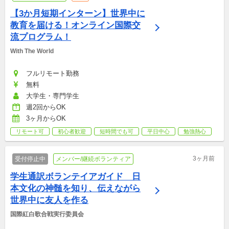
【3か月短期インターン】世界中に
教育を届ける！オンライン国際交
流プログラム！
With The World
フルリモート勤務
無料
大学生・専門学生
週2回からOK
3ヶ月からOK
リモート可
初心者歓迎
短時間でも可
平日中心
勉強熱心
3ヶ月前
受付停止中
メンバー/継続ボランティア
学生通訳ボランテイアガイド　日
本文化の神髄を知り、伝えながら
世界中に友人を作る
国際紅白歌合戦実行委員会