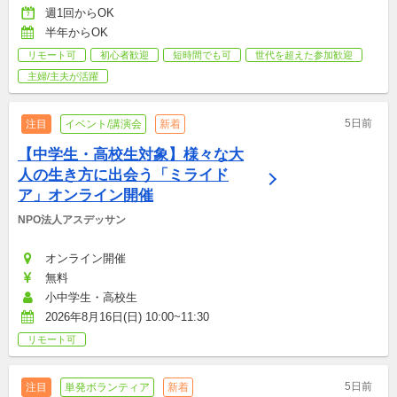
週1回からOK
半年からOK
リモート可
初心者歓迎
短時間でも可
世代を超えた参加歓迎
主婦/主夫が活躍
5日前
注目
イベント/講演会
新着
【中学生・高校生対象】様々な大
人の生き方に出会う「ミライド
ア」オンライン開催
NPO法人アスデッサン
オンライン開催
無料
小中学生・高校生
2026年8月16日(日) 10:00~11:30
リモート可
5日前
注目
単発ボランティア
新着