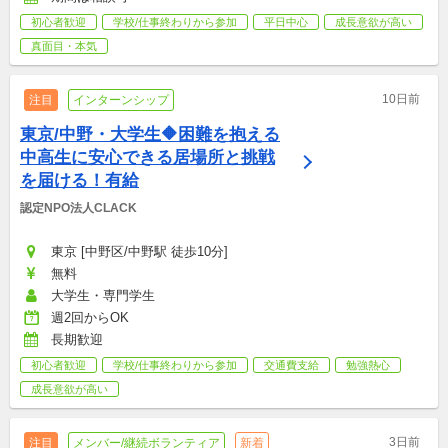
初心者歓迎
学校/仕事終わりから参加
平日中心
成長意欲が高い
真面目・本気
10日前
注目
インターンシップ
東京/中野・大学生🔶困難を抱える
中高生に安心できる居場所と挑戦
を届ける！有給
認定NPO法人CLACK
東京 [中野区/中野駅 徒歩10分]
無料
大学生・専門学生
週2回からOK
長期歓迎
初心者歓迎
学校/仕事終わりから参加
交通費支給
勉強熱心
成長意欲が高い
3日前
注目
メンバー/継続ボランティア
新着