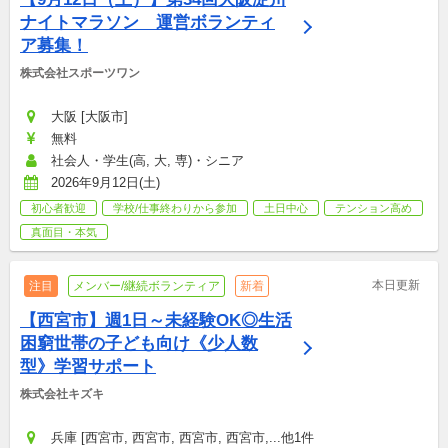
ナイトマラソン　運営ボランティ
ア募集！
株式会社スポーツワン
大阪 [大阪市]
無料
社会人・学生(高, 大, 専)・シニア
2026年9月12日(土)
初心者歓迎
学校/仕事終わりから参加
土日中心
テンション高め
真面目・本気
本日更新
注目
メンバー/継続ボランティア
新着
【西宮市】週1日～未経験OK◎生活
困窮世帯の子ども向け《少人数
型》学習サポート
株式会社キズキ
兵庫 [西宮市, 西宮市, 西宮市, 西宮市,...他1件