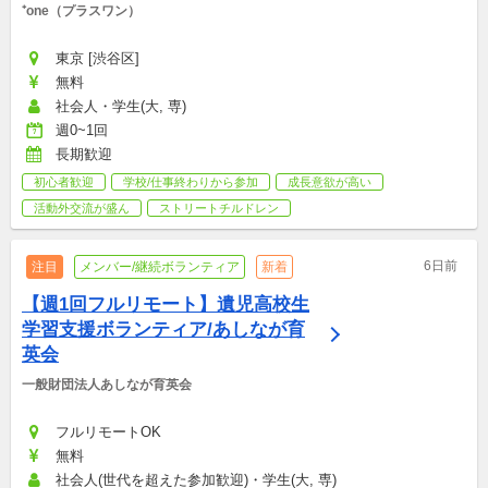
⁺one（プラスワン）
東京 [渋谷区]
無料
社会人・学生(大, 専)
週0~1回
長期歓迎
初心者歓迎
学校/仕事終わりから参加
成長意欲が高い
活動外交流が盛ん
ストリートチルドレン
6日前
注目
メンバー/継続ボランティア
新着
【週1回フルリモート】遺児高校生
学習支援ボランティア/あしなが育
英会
一般財団法人あしなが育英会
フルリモートOK
無料
社会人(世代を超えた参加歓迎)・学生(大, 専)