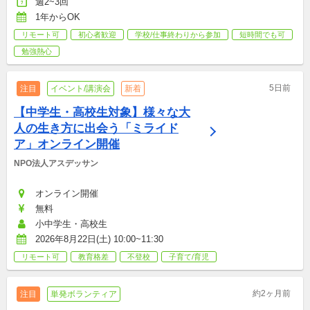
週2~3回
1年からOK
リモート可
初心者歓迎
学校/仕事終わりから参加
短時間でも可
勉強熱心
5日前
注目
イベント/講演会
新着
【中学生・高校生対象】様々な大
人の生き方に出会う「ミライド
ア」オンライン開催
NPO法人アスデッサン
オンライン開催
無料
小中学生・高校生
2026年8月22日(土) 10:00~11:30
リモート可
教育格差
不登校
子育て/育児
約2ヶ月前
注目
単発ボランティア