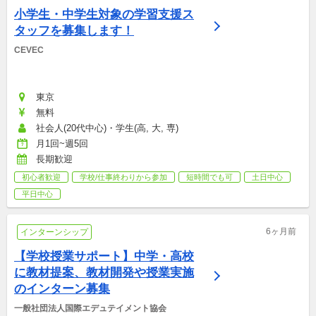
小学生・中学生対象の学習支援ス
タッフを募集します！
CEVEC
東京
無料
社会人(20代中心)・学生(高, 大, 専)
月1回~週5回
長期歓迎
初心者歓迎
学校/仕事終わりから参加
短時間でも可
土日中心
平日中心
6ヶ月前
インターンシップ
【学校授業サポート】中学・高校
に教材提案、教材開発や授業実施
のインターン募集
一般社団法人国際エデュテイメント協会