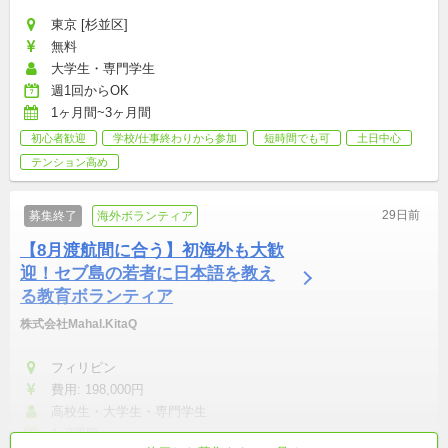
東京 [杉並区]
無料
大学生・専門学生
週1回からOK
1ヶ月間~3ヶ月間
初心者歓迎
学校/仕事終わりから参加
短時間でも可
土日中心
テンション高め
29日前
募集終了
海外ボランティア
【8月渡航間に合う】初海外も大歓
迎！セブ島の若者に日本語を教え
る教育ボランティア
株式会社Mahal.KitaQ
フィリピン
費用: 198,000円
高校生・大学生・専門学生
1~3週間