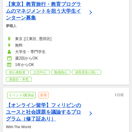
【東京】教育旅行・教育プログラ
ムのマネジメントを担う大学生イ
ンターン募集
夢職人
東京 [江東区, 墨田区]
無料
大学生・専門学生
週2回からOK
1年からOK
初心者歓迎
土日中心
勉強熱心
成長意欲が高い
真面目・本気
1日前
イベント/講演会
新着
【オンライン留学】フィリピンの
ユースと社会課題を議論するプロ
グラム（修了証あり）
With The World