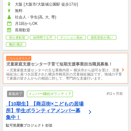
大阪 [大阪市/大阪城公園駅 徒歩17分]
無料
社会人・学生(高, 大, 専)
月1回からOK
長期歓迎
初心者歓迎
短時間でも可
テンション高め
成長意欲が高い
翻訳/通訳
こちらもオススメ
児童家庭支援センター子育て短期支援事業担当職員募集！
＜児童家庭支援センターの主な業務内容＞ 横浜市から認可を受け、児童
福祉法に基づき設置された横浜市鶴見区の児童福祉施設です。地域の子育
て家庭の皆さんからの相談に対して、専門的な支援行います。
約1ヶ月前
募集終了
メンバー/継続ボランティア
【10期生】【商店街×こどもの居場
所】学生ボランティアメンバー募
集中！
駄可笑屋敷プロジェクト 杉並