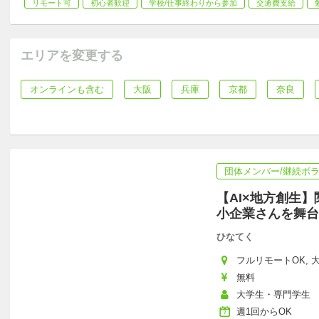
リモート可
初心者歓迎
学校/仕事終わりから参加
交通費支給
エリアを変更する
オンラインも含む
大阪
兵庫
京都
奈良
団体メンバー/継続ボ
【AI×地方創生
小企業さんを舞台
ひなてく
フルリモートOK, 大阪
無料
大学生・専門学生
週1回からOK