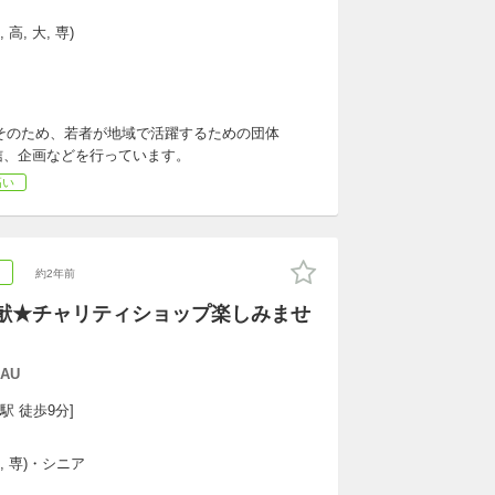
高, 大, 専)
そのため、若者が地域で活躍するための団体
発信、企画などを行っています。
高い
ア
約2年前
献★チャリティショップ楽しみませ
AU
駅 徒歩9分]
, 専)・シニア