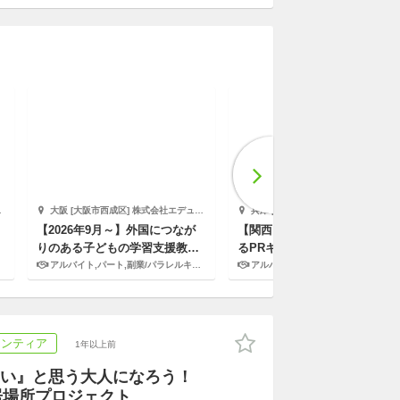
大阪 [大阪市西成区] 株式会社エデュケーショナルネットワーク
兵庫 [神戸], 京都 [京都市], 大阪 [...他2件 株式会社サニーサイドアップグループ（業務運営：株式会社グッドアンドカンパニー）
【2026年9月～】外国につなが
【関西】＜国際協力＞に携われ
りのある子どもの学習支援教室
るPRキャンペーンスタッフ募
（岸里小学校教室）
集!!
アルバイト,パート,副業/パラレルキャリア
アルバイト,パート
ランティア
1年以上前
い』と思う大人になろう！
の居場所プロジェクト