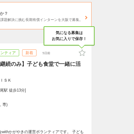
か？
社会課題解決に挑む長期有償インターンを大阪で募集。
気になる募集は
お気に入りで保存！
ランティア
新着
5日前
継続のみ】子ども食堂で一緒に活
ＩＳＫ
尾駅 徒歩13分]
 専)
ithかがやきの運営ボランティアです。 子ども