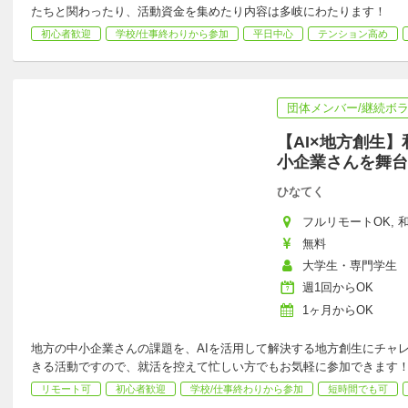
たちと関わったり、活動資金を集めたり内容は多岐にわたります！
初心者歓迎
学校/仕事終わりから参加
平日中心
テンション高め
団体メンバー/継続ボ
【AI×地方創生
小企業さんを舞台
ひなてく
フルリモートOK, 和
無料
大学生・専門学生
週1回からOK
1ヶ月からOK
地方の中小企業さんの課題を、AIを活用して解決する地方創生にチャレ
きる活動ですので、就活を控えて忙しい方でもお気軽に参加できます
リモート可
初心者歓迎
学校/仕事終わりから参加
短時間でも可