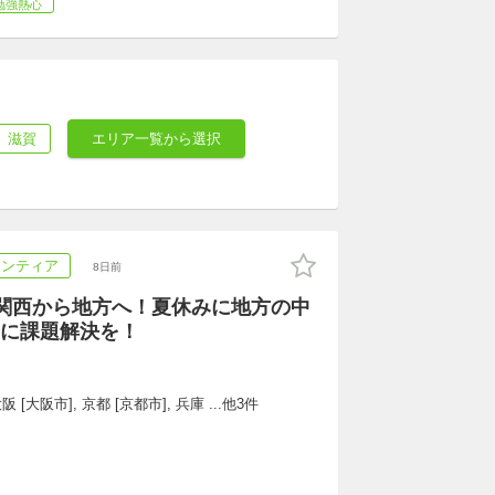
勉強熱心
滋賀
エリア一覧から選択
ランティア
8日前
】関西から地方へ！夏休みに地方の中
に課題解決を！
 [大阪市], 京都 [京都市], 兵庫 ...他3件