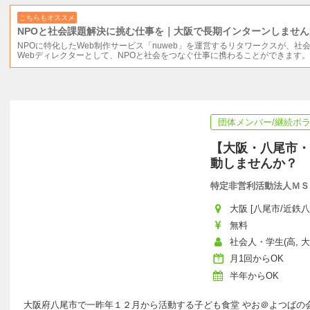
こちらもオススメ
NPOと社会課題解決に挑む仕事を｜大阪で長期インターンしません
NPOに特化したWeb制作サービス「nuweb」を運営するリタワークスが、
Webディレクターとして、NPOと社会をつなぐ仕事に携わることができます。
団体メンバー/継続ボ
【大阪・八尾市・
動しませんか？
特定非営利活動法人ＭＳ
大阪 [八尾市/近鉄八
無料
社会人・学生(高, 大,
月1回からOK
半年からOK
大阪府八尾市で一昨年１２月から活動する子ども食堂 やお＠よつばの会w