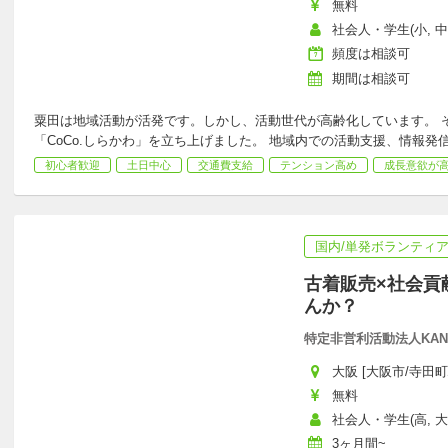
無料
社会人・学生(小, 中, 
頻度は相談可
期間は相談可
粟田は地域活動が活発です。しかし、活動世代が高齢化しています。 
「CoCo.しらかわ」を立ち上げました。 地域内での活動支援、情報
初心者歓迎
土日中心
交通費支給
テンション高め
成長意欲が
国内/単発ボランティ
古着販売×社会貢
んか？
特定非営利活動法人KAN
大阪 [大阪市/寺田町
無料
社会人・学生(高, 大
3ヶ月間~