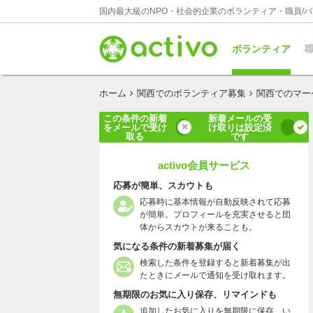
国内最大級のNPO・社会的企業のボランティア・職員/
ボランティア
職
ホーム
関西でのボランティア募集
関西でのマー
この条件の新着
新着メールの受
をメールで受け
け取りは設定済
取る
です
activo会員サービス
応募が簡単、スカウトも
応募時に基本情報が自動反映されて応募
が簡単。プロフィールを充実させると団
体からスカウトが来ることも。
気になる条件の新着募集が届く
検索した条件を登録すると新着募集が出
たときにメールで通知を受け取れます。
無期限のお気に入り保存、リマインドも
追加したお気に入りを無期限に保存、い