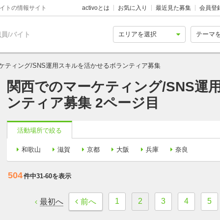
バイトの情報サイト
activoとは
お気に入り
最近見た募集
会員登
員/バイト
ケティング/SNS運用スキルを活かせるボランティア募集
関西でのマーケティング/SNS運
ンティア募集 2ページ目
活動場所で絞る
和歌山
滋賀
京都
大阪
兵庫
奈良
504
件中
31-60
を表示
1
2
3
4
5
最初へ
前へ