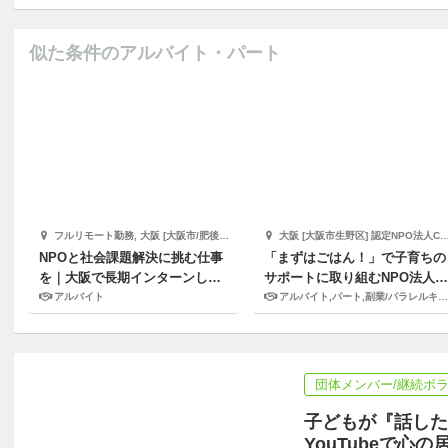
似た条件のアルバイト・パート
フルリモート勤務, 大阪 [大阪市/肥後橋駅 徒歩15分] リタワークス株式会社
大阪 [大阪市生野区] 認定NPO法人CPAO
NPOと社会課題解決に挑む仕事
「まずはごはん！」で子育ちの
を｜大阪で長期インターンしま
サポートに取り組むNPO法人で
せんか？
パートスタッフ募集中！
アルバイト
アルバイト,パート,副業/パラレルキャリア
団体メンバー/継続ボ
子どもが『話した
YouTubeで心