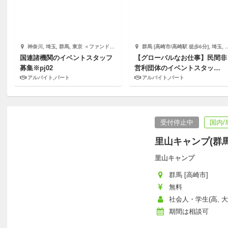
神奈川, 埼玉, 群馬, 東京 ＜ファンドレイジング部門＞株式会社YELLFUNDING
群馬 [高崎市/高崎駅 徒歩6分], 埼玉, ...他2件 ＜ファンドレイジング部門＞株式会社YELLFUNDING
国連諸機関のイベントスタッフ
【グローバルなお仕事】民間非
募集※pj02
営利団体のイベントスタッ
フ！！※pj02
アルバイト,パート
アルバイト,パート
受付停止中
国内
里山キャンプ(群
里山キャンプ
群馬 [高崎市]
無料
社会人・学生(高, 大
期間は相談可