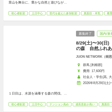
里山を舞台に、豊かな自然と遊びなが
…
初心者歓迎
土日中心
世代を超えた参加歓迎
真面目・本気
教
募集終了
国内/単
8/29(土)〜3
の森 自然ふれあ
JUON NETWORK（
群馬 [利根郡]
費用: 17,600円
社会人・学生(高, 大,
2026年8月29日(土)~
１日目は、水源を涵養する森の間伐、
…
初心者歓迎
土日中心
テンション高め
成長意欲が高い
真面目