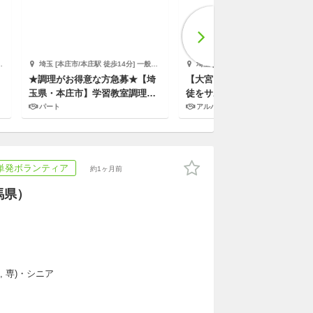
埼玉 [本庄市/本庄駅 徒歩14分] 一般社団法人彩の国子ども・若者支援ネットワーク
埼玉 [さいたま市/さいたま新都心駅 徒歩13分] 株式会社キズキ
★調理がお得意な方急募★【埼
【大宮】不登校や発達障害の生
玉県・本庄市】学習教室調理ス
徒をサポートする個別指導塾講
タッフ募集
師を募集
パート
アルバイト,パート,副業/パラレルキャリア
/単発ボランティア
約1ヶ月前
馬県）
, 専)・シニア