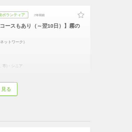
発ボランティア
7年弱前
ンコースもあり（～翌10日）】霧の
樹恩ネットワーク）
, 専)・シニア
続きを表示
と見る
目・本気