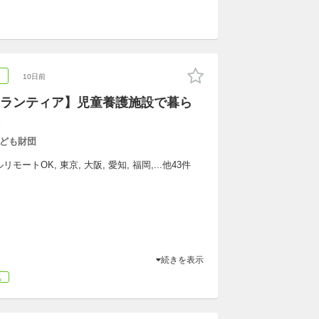
ア
10日前
ランティア】児童養護施設で暮ら
ども財団
ートOK, 東京, 大阪, 愛知, 福岡,...他43件
続きを表示
気