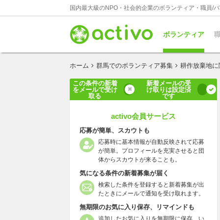
国内最大級のNPO・社会的企業のボランティア・職員/
ボランティア
職
ホーム
群馬でのボランティア募集
耕作放棄地に
この条件の新着
新着メールの受
をメールで受け
け取りは設定済
取る
です
activo会員サービス
応募が簡単、スカウトも
応募時に基本情報が自動反映されて応募
が簡単。プロフィールを充実させると団
体からスカウトが来ることも。
気になる条件の新着募集が届く
検索した条件を登録すると新着募集が出
たときにメールで通知を受け取れます。
無期限のお気に入り保存、リマインドも
追加したお気に入りを無期限に保存、い