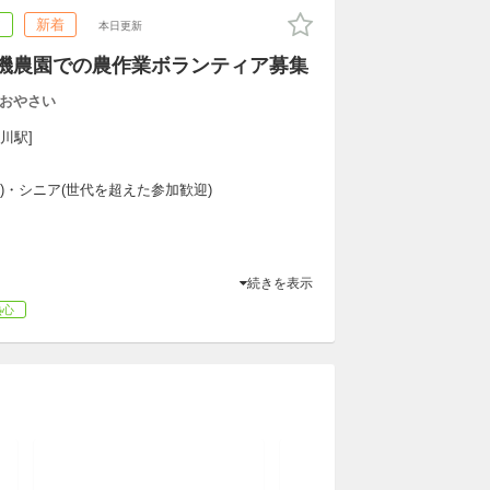
ア
新着
本日更新
有機農園での農作業ボランティア募集
おやさい
川駅]
専)・シニア(世代を超えた参加歓迎)
続きを表示
熱心