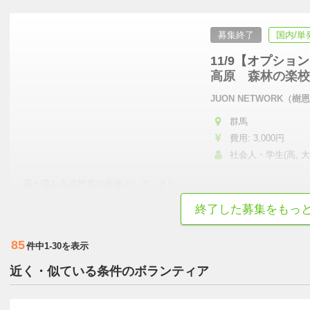
募集終了
国内/単
11/9【オプショ
高原 森林の楽校
JUON NETWORK（
群馬
費用: 3,000円
社会人・学生(高, 大
霧が育む高原野菜の産地として、また
…
終了した募集をもっ
初心者歓迎
土日中心
成長意欲が高い
活動外交流が盛ん
真面
85
件中
1-30
を表示
近く・似ている条件のボランティア