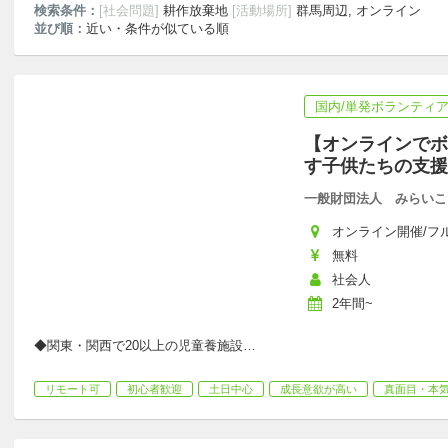
検索条件：
[社会問題]
耕作放棄地
[活動場所]
群馬周辺, オンライン
並び順：
近い・条件が似ている順
国内/単発ボランティ
【オンラインでボ
す子供たちの支援
一般財団法人 みらいこ
オンライン開催/フルリモ
無料
社会人
2年間~
◆関東・関西で20以上の児童養施設
…
リモート可
初心者歓迎
土日中心
成長意欲が高い
真面目・本