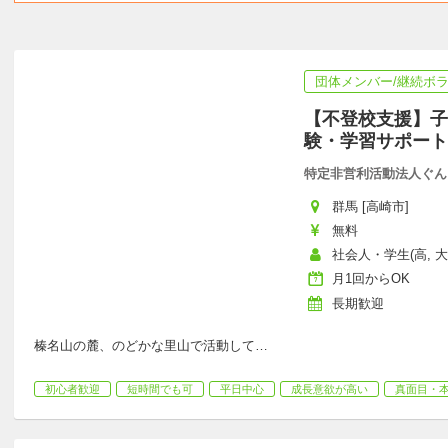
団体メンバー/継続ボ
【不登校支援】子
験・学習サポート
特定非営利活動法人ぐん
群馬 [高崎市]
無料
社会人・学生(高, 大
月1回からOK
長期歓迎
榛名山の麓、のどかな里山で活動して
…
初心者歓迎
短時間でも可
平日中心
成長意欲が高い
真面目・