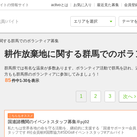
バイトの情報サイト
activoとは
お気に入り
最近見た募集
会員登
員/バイト
関する群馬でのボランティア募集
耕作放棄地に関する群馬でのボラ
群馬県では有名な温泉が多数あります。ボランティア活動で群馬を訪れ、
方もも群馬県のボランティアに参加してみましょう！
85
件中
1-30
を表示
1
2
3
次へ
こちらもオススメ
国連諸機関のイベントスタッフ募集※pj02
私たちは世界各地の命を守る活動を、継続的に支援する「国連サポーター会員
タッフです #社会貢献#国際協力#SDGs#イベントスタッフ#アルバイト