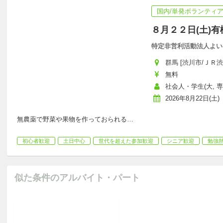
国内/単発ボランティ
８月２２日(土)
特定非営利活動法人よい
群馬 [渋川市/ＪＲ渋
無料
社会人・学生(大, 
2026年8月22日(土)
無農薬で野菜や果物を作っておられる
…
初心者歓迎
土日中心
世代を超えた参加歓迎
シニア歓迎
勉強
似た条件のアルバイト・パート