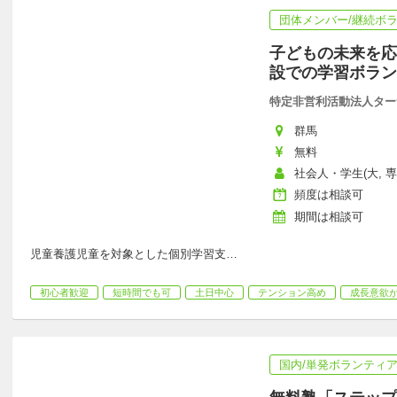
団体メンバー/継続ボ
子どもの未来を応
設での学習ボラン
特定非営利活動法人ター
群馬
無料
社会人・学生(大, 専
頻度は相談可
期間は相談可
児童養護児童を対象とした個別学習支
…
初心者歓迎
短時間でも可
土日中心
テンション高め
成長意欲
国内/単発ボランティ