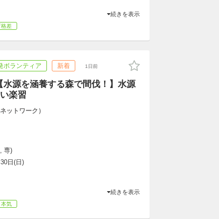
続きを表示
育格差
発ボランティア
新着
1日前
0(日)【水源を涵養する森で間伐！】水源
い楽習
樹恩ネットワーク）
 専)
30日(日)
続きを表示
・本気