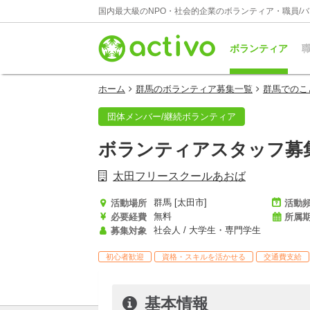
国内最大級のNPO・社会的企業のボランティア・職員/
ボランティア
職
ホーム
群馬のボランティア募集一覧
群馬でのこ
団体メンバー/継続ボランティア
ボランティアスタッフ募
太田フリースクールあおば
群馬 [太田市]
活動場所
活動
無料
必要経費
所属
社会人 / 大学生・専門学生
募集対象
初心者歓迎
資格・スキルを活かせる
交通費支給
基本情報