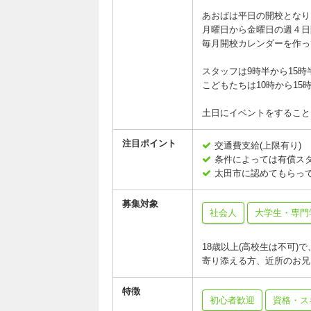
あおばは平日の開校となり
月曜日から金曜日の週４日
毎月開校カレンダーを作っ
スタッフは9時半から15
こどもたちは10時から15
土日にイベントをすること
注目ポイント
交通費支給(上限有り)
条件によっては有償ス
太田市に認めてもらっ
募集対象
社会人
大学生・専門
18歳以上(高校生は不可
寄り添える方、近所のお兄
特徴
初心者歓迎
資格・ス