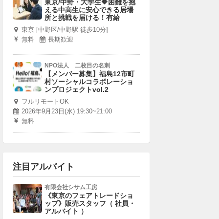
東京/中野・大学生🔶困難を抱
える中高生に安心できる居場
所と挑戦を届ける！有給
東京 [中野区/中野駅 徒歩10分]
無料
長期歓迎
NPO法人 二枚目の名刺
【メンバー募集】福島12市町
村ソーシャルコラボレーショ
ンプロジェクトvol.2
フルリモートOK
2026年9月23日(水) 19:30~21:00
無料
注目アルバイト
有限会社シサム工房
《東京のフェアトレードショ
ップ》販売スタッフ（ 社員・
アルバイト ）