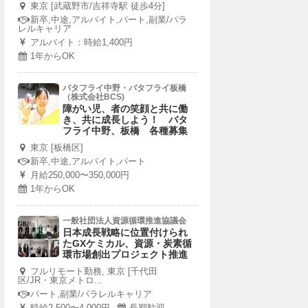
東京 [武蔵野市/吉祥寺駅 徒歩4分]
新卒,中途,アルバイト,パート,副業/パラ
レルキャリア
アルバイト：時給1,400円
1年からOK
バタフライ中野・バタフライ板橋
（株式会社BCS)
障がい児、者の笑顔と共に働
き、共に成長しよう！ バタ
フライ中野、板橋 各種募集
東京 [板橋区]
新卒,中途,アルバイト,パート
月給250,000〜350,000円
1年からOK
一般社団法人資源循環推進協議会
日本成長戦略に位置付けられ
たGXケミカル、資源・炭素循
環市場創出プロジェクト推進
フルリモート勤務, 東京 [千代田
区/JR・東京メトロ...
パート,副業/パラレルキャリア
時給2,500〜4,000円
長期歓迎