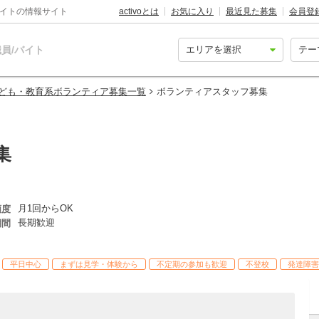
バイトの情報サイト
activoとは
お気に入り
最近見た募集
会員登
員/バイト
ども・教育系ボランティア募集一覧
ボランティアスタッフ募集
集
月1回からOK
頻度
長期歓迎
期間
平日中心
まずは見学・体験から
不定期の参加も歓迎
不登校
発達障害