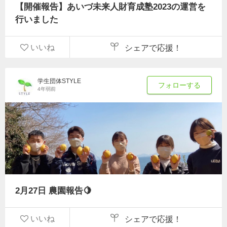
【開催報告】あいづ未来人財育成塾2023の運営を
行いました
いいね
シェアで応援！
学生団体STYLE
フォローする
4年弱前
2月27日 農園報告🍋
いいね
シェアで応援！