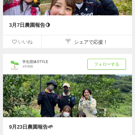
3月7日農園報告🍋
いいね
シェアで応援！
学生団体STYLE
フォローする
4年弱前
9月23日農園報告🌱