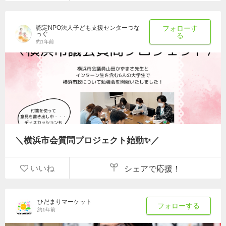
認定NPO法人子ども支援センターつな
フォローす
っぐ
る
約1年前
＼横浜市会質問プロジェクト始動✨／
いいね
シェアで応援！
ひだまりマーケット
フォローする
約1年前