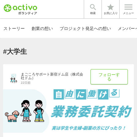


star
検索
お気に入り
メニュー
ストーリー
創業の想い
プロジェクト発足への想い
メンバー
#大学生
まごころサポート新宿ドム店（株式会
フォローす
社ドム）
る
22日前