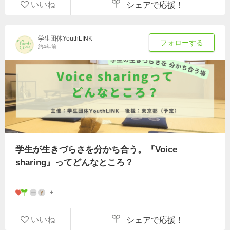
いいね
シェアで応援！
学生団体YouthLINK
フォローする
約4年前
学生が生きづらさを分かち合う。『Voice
sharing』ってどんなところ？
いいね
シェアで応援！