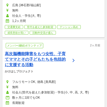
広島 [神石郡/福山駅]
無料
社会人・学生(大, 専)
1,2ヶ月間
交通費支給
世代を超えた参加歓迎
テンション高め
成長意欲が高い
活動外交流が盛ん
2ヶ月前
メンバー/継続ボランティア
高次脳機能障害をもつ女性、子育
てママとその子どもたちを包括的
に支援する活動
かけはしプロジェクト
フルリモートOK, 徳島 [美馬郡]
無料
社会人(世代を超えた参加歓迎)・学生(小, 中, 高, 大, 専)
数ヶ月に1回でもOK
長期歓迎