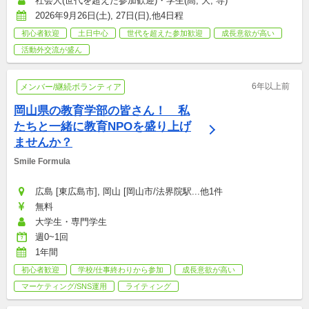
社会人(世代を超えた参加歓迎)・学生(高, 大, 専)
2026年9月26日(土), 27日(日),他4日程
初心者歓迎
土日中心
世代を超えた参加歓迎
成長意欲が高い
活動外交流が盛ん
6年以上前
メンバー/継続ボランティア
岡山県の教育学部の皆さん！　私
たちと一緒に教育NPOを盛り上げ
ませんか？
Smile Formula
広島 [東広島市], 岡山 [岡山市/法界院駅...他1件
無料
大学生・専門学生
週0~1回
1年間
初心者歓迎
学校/仕事終わりから参加
成長意欲が高い
マーケティング/SNS運用
ライティング