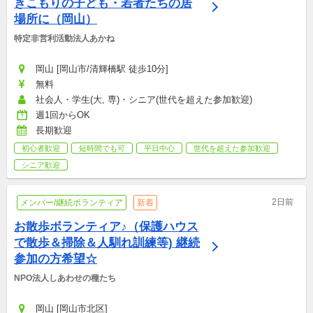
きこもりの子ども・若者たちの居
場所に（岡山）
特定非営利活動法人あかね
岡山 [岡山市/清輝橋駅 徒歩10分]
無料
社会人・学生(大, 専)・シニア(世代を超えた参加歓迎)
週1回からOK
長期歓迎
初心者歓迎
短時間でも可
平日中心
世代を超えた参加歓迎
シニア歓迎
2日前
メンバー/継続ボランティア
新着
お散歩ボランティア♪（保護ハウス
で散歩＆掃除＆人馴れ訓練等) 継続
参加の方希望☆
NPO法人しあわせの種たち
岡山 [岡山市北区]