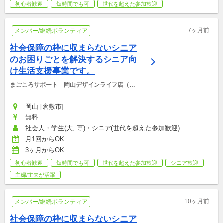
初心者歓迎
短時間でも可
世代を超えた参加歓迎
7ヶ月前
メンバー/継続ボランティア
社会保障の枠に収まらないシニア
のお困りごとを解決するシニア向
け生活支援事業です。
まごころサポート　岡山デザインライフ店（倉
敷エリア）
岡山 [倉敷市]
無料
社会人・学生(大, 専)・シニア(世代を超えた参加歓迎)
月1回からOK
3ヶ月からOK
初心者歓迎
短時間でも可
世代を超えた参加歓迎
シニア歓迎
主婦/主夫が活躍
10ヶ月前
メンバー/継続ボランティア
社会保障の枠に収まらないシニア