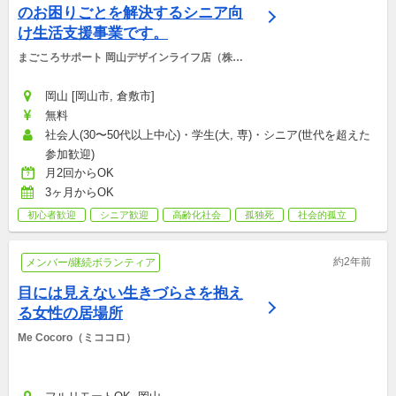
のお困りごとを解決するシニア向
け生活支援事業です。
まごころサポート 岡山デザインライフ店（株式
会社デザインライフ）
岡山 [岡山市, 倉敷市]
無料
社会人(30〜50代以上中心)・学生(大, 専)・シニア(世代を超えた
参加歓迎)
月2回からOK
3ヶ月からOK
初心者歓迎
シニア歓迎
高齢化社会
孤独死
社会的孤立
約2年前
メンバー/継続ボランティア
目には見えない生きづらさを抱え
る女性の居場所
Me Cocoro（ミココロ）