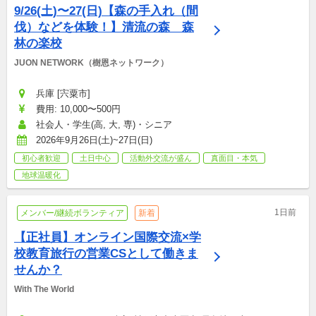
9/26(土)〜27(日)【森の手入れ（間
伐）などを体験！】清流の森　森
林の楽校
JUON NETWORK（樹恩ネットワーク）
兵庫 [宍粟市]
費用: 10,000〜500円
社会人・学生(高, 大, 専)・シニア
2026年9月26日(土)~27日(日)
初心者歓迎
土日中心
活動外交流が盛ん
真面目・本気
地球温暖化
1日前
メンバー/継続ボランティア
新着
【正社員】オンライン国際交流×学
校教育旅行の営業CSとして働きま
せんか？
With The World