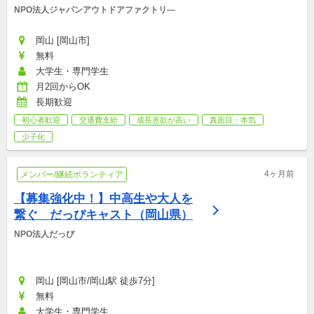
NPO法人ジャパンアウトドアファクトリ―
岡山 [岡山市]
無料
大学生・専門学生
月2回からOK
長期歓迎
初心者歓迎
交通費支給
成長意欲が高い
真面目・本気
少子化
4ヶ月前
メンバー/継続ボランティア
【募集強化中！】中高生や大人を
繋ぐ　だっぴキャスト（岡山県）
NPO法人だっぴ
岡山 [岡山市/岡山駅 徒歩7分]
無料
大学生・専門学生