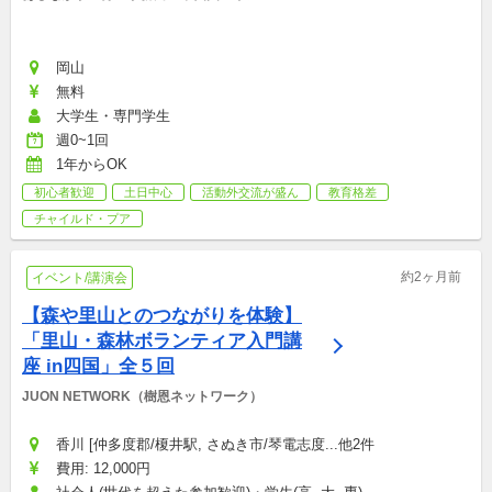
岡山
無料
大学生・専門学生
週0~1回
1年からOK
初心者歓迎
土日中心
活動外交流が盛ん
教育格差
チャイルド・プア
約2ヶ月前
イベント/講演会
【森や里山とのつながりを体験】
「里山・森林ボランティア入門講
座 in四国」全５回
JUON NETWORK（樹恩ネットワーク）
香川 [仲多度郡/榎井駅, さぬき市/琴電志度...他2件
費用: 12,000円