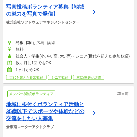
写真投稿ボランティア募集【地域
の魅力を写真で発信】
株式会社ソフトウェアマネジメントセンター
島根, 岡山, 広島, 福岡
無料
社会人・学生(小, 中, 高, 大, 専)・シニア(世代を超えた参加歓迎)
数ヶ月に1回でもOK
1ヶ月からOK
世代を超えた参加歓迎
シニア歓迎
主婦/主夫が活躍
20日前
メンバー/継続ボランティア
地域に根付くボランティア活動と
35歳以下でスポーツや体験などの
交流をしたい人募集
倉敷南ローターアクトクラブ