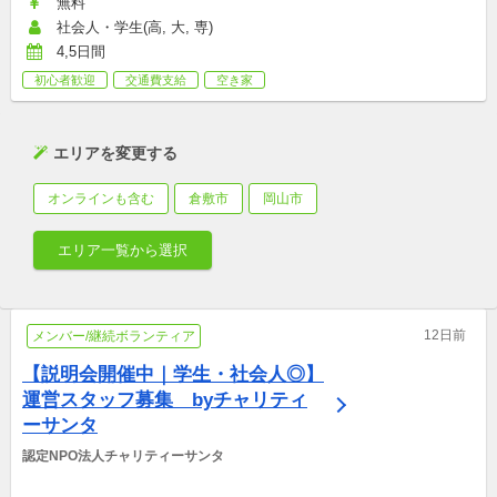
無料
社会人・学生(高, 大, 専)
4,5日間
初心者歓迎
交通費支給
空き家
エリアを変更する
オンラインも含む
倉敷市
岡山市
エリア一覧から選択
12日前
メンバー/継続ボランティア
【説明会開催中｜学生・社会人◎】 
運営スタッフ募集　byチャリティ
ーサンタ
認定NPO法人チャリティーサンタ