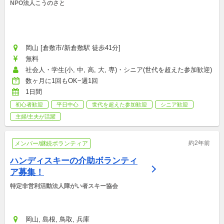
NPO法人こうのさと
岡山 [倉敷市/新倉敷駅 徒歩41分]
無料
社会人・学生(小, 中, 高, 大, 専)・シニア(世代を超えた参加歓迎)
数ヶ月に1回もOK~週1回
1日間
初心者歓迎
平日中心
世代を超えた参加歓迎
シニア歓迎
主婦/主夫が活躍
約2年前
メンバー/継続ボランティア
ハンディスキーの介助ボランティ
ア募集！
特定非営利活動法人障がい者スキー協会
岡山, 島根, 鳥取, 兵庫