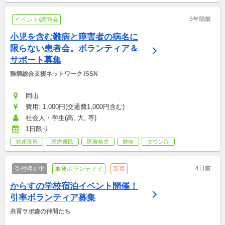
5年弱前
イベント/講演会
小児を含む難病と障害者の病名に
限らない患者会。ボランティア＆
サポート募集
難病総合支援ネットワーク iSSN
岡山
費用: 1,000円(交通費1,000円含む)
社会人・学生(高, 大, 専)
1日限り
発達障害
医療難民
医療格差
難病
ダウン症
4日前
受付停止中
単発ボランティア
新着
からすの学校宿泊イベント開催！
引率ボランティア募集
共育ラボ森の仲間たち