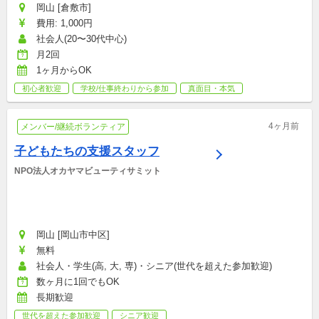
岡山 [倉敷市]
費用: 1,000円
社会人(20〜30代中心)
月2回
1ヶ月からOK
初心者歓迎
学校/仕事終わりから参加
真面目・本気
4ヶ月前
メンバー/継続ボランティア
子どもたちの支援スタッフ
NPO法人オカヤマビューティサミット
岡山 [岡山市中区]
無料
社会人・学生(高, 大, 専)・シニア(世代を超えた参加歓迎)
数ヶ月に1回でもOK
長期歓迎
世代を超えた参加歓迎
シニア歓迎