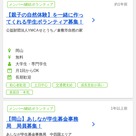
約1年前
メンバー/継続ボランティア
【親子の自然体験】を一緒に作っ
てくれる学生ボランティア募集！
公益財団法人YMCAせとうち／倉敷市自然の家
岡山
無料
大学生・専門学生
月1回からOK
長期歓迎
初心者歓迎
土日中心
交通費支給
成長意欲が高い
真面目・本気
1年以上前
メンバー/継続ボランティア
【岡山】あしなが学生募金事務
局　局員募集！
あしなが学生募金事務局　中四国エリア