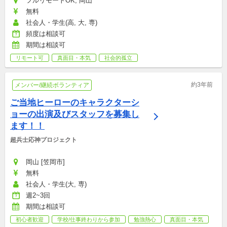
フルリモートOK, 岡山
無料
社会人・学生(高, 大, 専)
頻度は相談可
期間は相談可
リモート可
真面目・本気
社会的孤立
約3年前
メンバー/継続ボランティア
ご当地ヒーローのキャラクターシ
ョーの出演及びスタッフを募集し
ます！！
超兵士応神プロジェクト
岡山 [笠岡市]
無料
社会人・学生(大, 専)
週2~3回
期間は相談可
初心者歓迎
学校/仕事終わりから参加
勉強熱心
真面目・本気