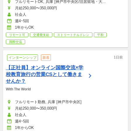
フルリモートOK, 兵庫 [神戸市中央区/旧居留地・大...
月給250,000〜350,000円
社会人
週4~5回
1年からOK
リモート可
交通費支給
ストリートチルドレン
平和
国際交流
1日前
インターンシップ
新着
【正社員】オンライン国際交流×学
校教育旅行の営業CSとして働きま
せんか？
With The World
フルリモート勤務, 兵庫 [神戸市中央区]
月給250,000〜350,000円
社会人
週4~5回
1年からOK