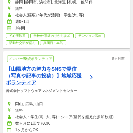
静岡 [静岡市, 浜松市], 北海道 [札幌,...他61件
無料
社会人(幅広い年代が活躍)・学生(大, 専)
週0~1回
1年間
初心者歓迎
学校/仕事終わりから参加
テンション高め
活動外交流が盛ん
真面目・本気
8ヶ月前
メンバー/継続ボランティア
【山陽地方の魅力をSNSで発信
（写真や記事の投稿）】地域応援
ボランティア
株式会社ソフトウェアマネジメントセンター
岡山, 広島, 山口
無料
社会人・学生(高, 大, 専)・シニア(世代を超えた参加歓迎)
数ヶ月に1回でもOK
1ヶ月からOK