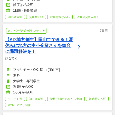
頻度は相談可
1日間~長期歓迎
初心者歓迎
交通費支給
成長意欲が高い
活動外交流が盛ん
7日前
メンバー/継続ボランティア
【AI×地方創生】岡山でできる！夏
休みに地方の中小企業さんを舞台
に課題解決を！
ひなてく
フルリモートOK, 岡山 [岡山市]
無料
大学生・専門学生
週1回からOK
1ヶ月からOK
リモート可
初心者歓迎
学校/仕事終わりから参加
短時間でも可
Web・アプリ制作