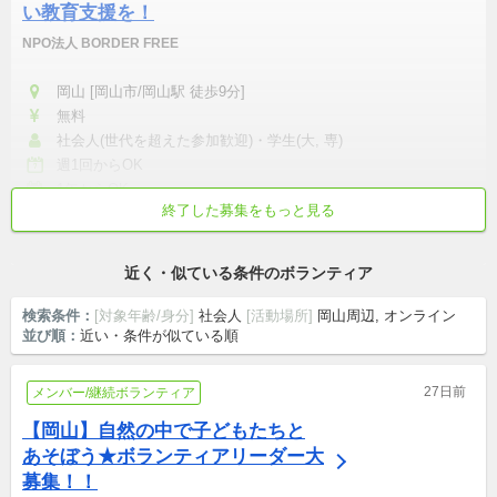
い教育支援を！
NPO法人 BORDER FREE
岡山 [岡山市/岡山駅 徒歩9分]
無料
社会人(世代を超えた参加歓迎)・学生(大, 専)
週1回からOK
1年からOK
終了した募集をもっと見る
初心者歓迎
学校/仕事終わりから参加
交通費支給
世代を超えた参加歓迎
シニア歓迎
近く・似ている条件のボランティア
検索条件：
[対象年齢/身分]
社会人
[活動場所]
岡山周辺, オンライン
並び順：
近い・条件が似ている順
27日前
メンバー/継続ボランティア
【岡山】自然の中で子どもたちと
あそぼう★ボランティアリーダー大
募集！！