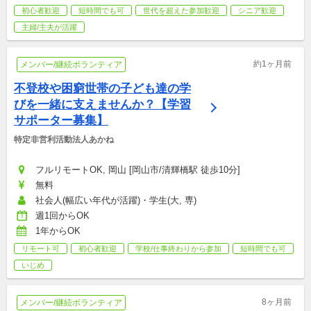
初心者歓迎
短時間でも可
世代を超えた参加歓迎
シニア歓迎
主婦/主夫が活躍
約1ヶ月前
メンバー/継続ボランティア
不登校や困窮世帯の子ども達の学
びを一緒に支えませんか？【学習
サポーター募集】
特定非営利活動法人あかね
フルリモートOK, 岡山 [岡山市/清輝橋駅 徒歩10分]
無料
社会人(幅広い年代が活躍)・学生(大, 専)
週1回からOK
1年からOK
リモート可
初心者歓迎
学校/仕事終わりから参加
短時間でも可
いじめ
8ヶ月前
メンバー/継続ボランティア