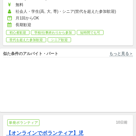
無料
社会人・学生(高, 大, 専)・シニア(世代を超えた参加歓迎)
月1回からOK
長期歓迎
初心者歓迎
学校/仕事終わりから参加
短時間でも可
世代を超えた参加歓迎
シニア歓迎
似た条件のアルバイト・パート
もっと見る＞
徳島 [徳島市/鮎喰駅 徒歩15分] 特定非営利活動法人 太陽と緑の会
岡山 [岡山市/大雲寺前駅 徒歩9分] NPO法人オカヤマビューティサミット
人も物も活かされる街づくり
親子の居場所 ホーム管理ス
～ハンディのある人もない人
タッフ募集
も活かされる
パート
新卒,中途,アルバイト,パート,副業/パラレルキャリア
10日前
単発ボランティア
【オンラインでボランティア】児