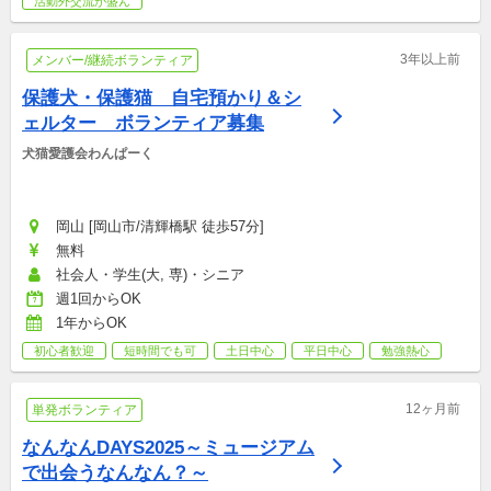
活動外交流が盛ん
3年以上前
メンバー/継続ボランティア
保護犬・保護猫　自宅預かり＆シ
ェルター　ボランティア募集
犬猫愛護会わんぱーく
岡山 [岡山市/清輝橋駅 徒歩57分]
無料
社会人・学生(大, 専)・シニア
週1回からOK
1年からOK
初心者歓迎
短時間でも可
土日中心
平日中心
勉強熱心
12ヶ月前
単発ボランティア
なんなんDAYS2025～ミュージアム
で出会うなんなん？～