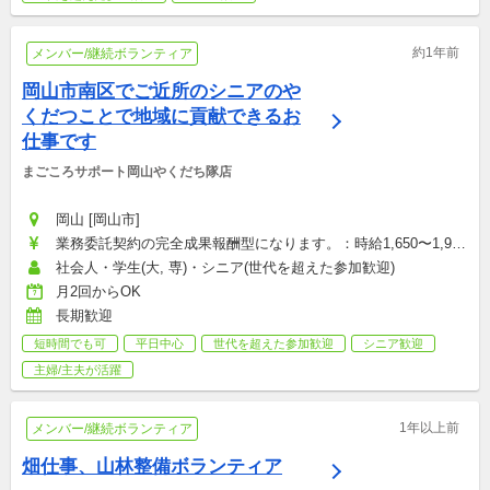
約1年前
メンバー/継続ボランティア
岡山市南区でご近所のシニアのや
くだつことで地域に貢献できるお
仕事です
まごころサポート岡山やくだち隊店
岡山 [岡山市]
業務委託契約の完全成果報酬型になります。：時給1,650〜1,950
円
社会人・学生(大, 専)・シニア(世代を超えた参加歓迎)
月2回からOK
長期歓迎
短時間でも可
平日中心
世代を超えた参加歓迎
シニア歓迎
主婦/主夫が活躍
1年以上前
メンバー/継続ボランティア
畑仕事、山林整備ボランティア