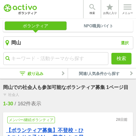


star
検索
お気に入り
メニュー
ボランティア
NPO職員/バイト
選択
検索
filter_list
絞り込み
関連/人気条件から探す
岡山での社会人も参加可能なボランティア募集 1ページ目
社会人
filter_list
1-30
/
162
件表示
28日前
メンバー/継続ボランティア
【ボランティア募集】不登校・ひ