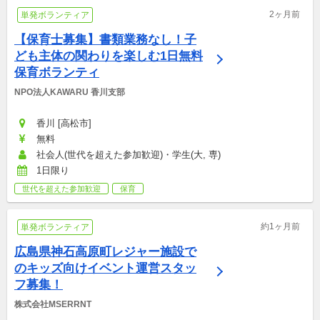
2ヶ月前
単発ボランティア
【保育士募集】書類業務なし！子
ども主体の関わりを楽しむ1日無料
保育ボランティ
NPO法人KAWARU 香川支部
香川 [高松市]
無料
社会人(世代を超えた参加歓迎)・学生(大, 専)
1日限り
世代を超えた参加歓迎
保育
約1ヶ月前
単発ボランティア
広島県神石高原町レジャー施設で
のキッズ向けイベント運営スタッ
フ募集！
株式会社MSERRNT