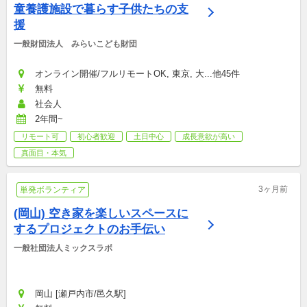
童養護施設で暮らす子供たちの支
援
一般財団法人　みらいこども財団
オンライン開催/フルリモートOK, 東京, 大...他45件
無料
社会人
2年間~
リモート可
初心者歓迎
土日中心
成長意欲が高い
真面目・本気
3ヶ月前
単発ボランティア
(岡山) 空き家を楽しいスペースに
するプロジェクトのお手伝い
一般社団法人ミックスラボ
岡山 [瀬戸内市/邑久駅]