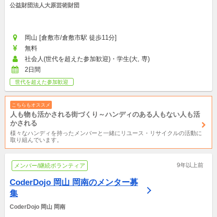
公益財団法人大原芸術財団
岡山 [倉敷市/倉敷市駅 徒歩11分]
無料
社会人(世代を超えた参加歓迎)・学生(大, 専)
2日間
世代を超えた参加歓迎
こちらもオススメ
人も物も活かされる街づくり～ハンディのある人もない人も活
かされる
様々なハンディを持ったメンバーと一緒にリユース・リサイクルの活動に
取り組んでいます。
9年以上前
メンバー/継続ボランティア
CoderDojo 岡山 岡南のメンター募
集
CoderDojo 岡山 岡南