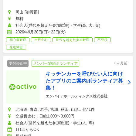
岡山 [加賀郡]
無料
社会人(世代を超えた参加歓迎)・学生(高, 大, 専)
2026年9月20日(日)~22日(火)
初心者歓迎
土日中心
世代を超えた参加歓迎
不登校
発達障害
8ヶ月前
受付停止中
メンバー/継続ボランティア
キッチンカーを呼びたい人に向け
たアプリのご案内ボランティア募
集！
エンパイアホールディングス株式会社
北海道, 青森, 岩手, 宮城, 秋田, 山形...他41件
交通費含む：日給1,000〜3,000円
社会人(世代を超えた参加歓迎)・学生(大, 専)
月1回からOK