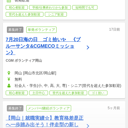
長期歓迎
初心者歓迎
学校/仕事終わりから参加
短時間でも可
世代を超えた参加歓迎
シニア歓迎
17日前
募集終了
単発ボランティア
7月20日海の日　ゴミ拾い✨　《ブ
ルーサンタ&CGMECOミッショ
ン》
CGM ボランティア岡山
岡山 [岡山市北区/岡山駅]
無料
社会人・学生(小, 中, 高, 大, 専)・シニア(世代を超えた参加歓迎)
初心者歓迎
土日中心
世代を超えた参加歓迎
ゴミ拾い
5ヶ月前
募集終了
メンバー/継続ボランティア
【岡山｜就職実績☆】教育格差是正
へ一歩踏み出そう！伴走型の新し