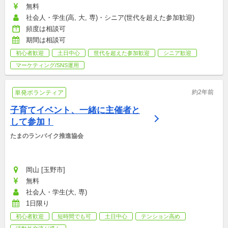
無料
社会人・学生(高, 大, 専)・シニア(世代を超えた参加歓迎)
頻度は相談可
期間は相談可
初心者歓迎
土日中心
世代を超えた参加歓迎
シニア歓迎
マーケティング/SNS運用
約2年前
単発ボランティア
子育てイベント、一緒に主催者と
して参加！
たまのランバイク推進協会
岡山 [玉野市]
無料
社会人・学生(大, 専)
1日限り
初心者歓迎
短時間でも可
土日中心
テンション高め