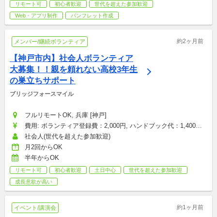
リモート可
初心者歓迎
世代を超えた参加歓迎
Web・アプリ制作
パンフレット作成
約2ヶ月前
メンバー/継続ボランティア
【神戸市内】社会人ボランティア
大募集！！親を頼れない高校3年生
の巣立ちサポート
ブリッジフォースマイル
フルリモートOK, 兵庫 [神戸]
費用: ボランティア登録費：2,000円, ハンドブック代：1,400円, 
研修参加費：2,000円, その他雑費：会場型のみ（お菓子・飲み
社会人(世代を超えた参加歓迎)
物代など）：1,500円
月2回からOK
半年からOK
リモート可
初心者歓迎
土日中心
世代を超えた参加歓迎
成長意欲が高い
約1ヶ月前
イベント/講演会