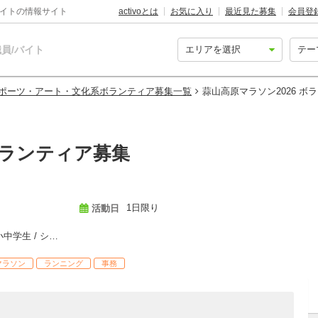
バイトの情報サイト
activoとは
お気に入り
最近見た募集
会員登
員/バイト
ポーツ・アート・文化系ボランティア募集一覧
蒜山高原マラソン2026 ボ
ボランティア募集
1日限り
活動日
社会人 / 大学生・専門学生 / 高校生 / 小中学生 / シニア
マラソン
ランニング
事務