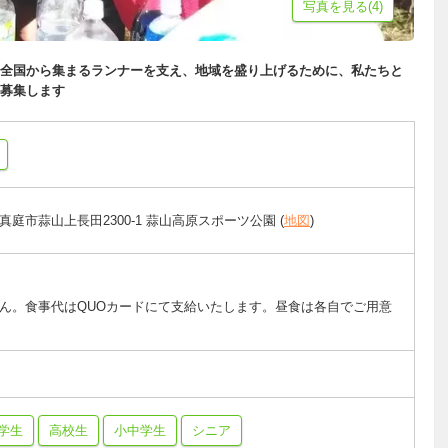
写真を見る(4)
全国から集まるランナーを支え、地域を盛り上げるために、私たちと
募集します
庭市蒜山上長田2300-1 蒜山高原スポーツ公園 (
地図
)
ん。食事代はQUOカードにて支給いたします。昼食は各自でご用意
学生
高校生
小中学生
シニア