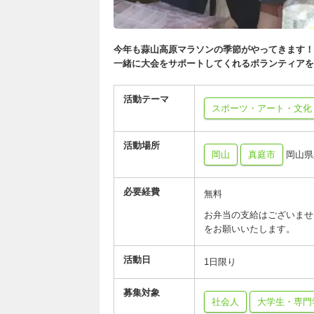
今年も蒜山高原マラソンの季節がやってきます！
一緒に大会をサポートしてくれるボランティアを
活動テーマ
スポーツ・アート・文化
活動場所
岡山
真庭市
岡山県真
必要経費
無料
お弁当の支給はございませ
をお願いいたします。
活動日
1日限り
募集対象
社会人
大学生・専門