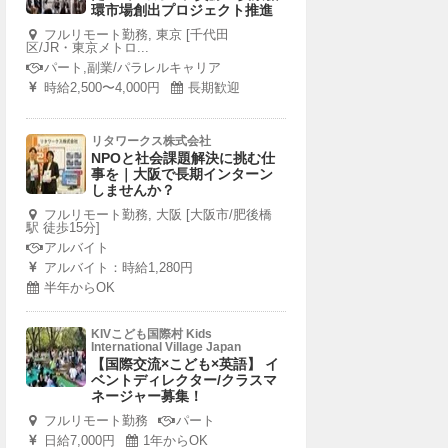
環市場創出プロジェクト推進
フルリモート勤務, 東京 [千代田
区/JR・東京メトロ...
パート,副業/パラレルキャリア
時給2,500〜4,000円
長期歓迎
リタワークス株式会社
NPOと社会課題解決に挑む仕
事を｜大阪で長期インターン
しませんか？
フルリモート勤務, 大阪 [大阪市/肥後橋
駅 徒歩15分]
アルバイト
アルバイト：時給1,280円
半年からOK
KIVこども国際村 Kids
International Village Japan
【国際交流×こども×英語】 イ
ベントディレクター/クラスマ
ネージャー募集！
フルリモート勤務
パート
日給7,000円
1年からOK