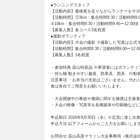
●ランニングスタッフ
【活動内容】最後尾を走りながらランナーをサポ
【活動時間】①3km：集合時間8:30 / 活動時間9:0
②10km：集合時間8:30 / 活動時間9:45〜12:00頃
【募集人数】各コース3名程度
●撮影ボランティア
【活動内容】大会の撮影 ※撮影した写真は公式
【活動時間】集合時間8:30 / 活動時間9:00〜12:0
【募集人数】3名程度
・参加特典 蒜山特産品 ※希望者にはボランテ
・持ち物 動きやすい服装、防寒具、雨具、行動
注意事項 ・お弁当の支給はございません。代わり
食は各自でご用意をお願いいたします。
・大会開催中の事故や傷病に関する補償は主催者
・大会の映像・写真等を各種媒体や印刷物などに
申込期日 2026年9月30日（水）※定員に達し
申込方法 以下フォームからご入力をお願いしま
お問合せ 蒜山高原マラソン大会事務局（株式会