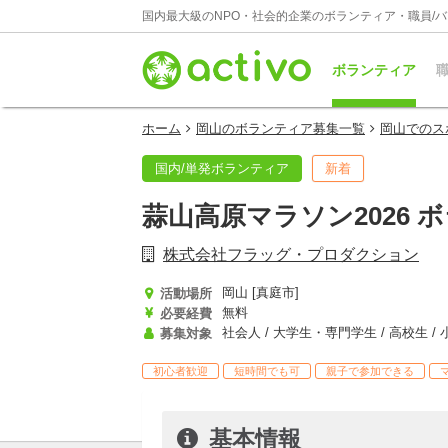
国内最大級のNPO・社会的企業のボランティア・職員/
ボランティア
職
ホーム
岡山のボランティア募集一覧
岡山でのス
国内/単発ボランティア
新着
蒜山高原マラソン2026 
株式会社フラッグ・プロダクション
岡山 [真庭市]
活動場所
無料
必要経費
募集対象
初心者歓迎
短時間でも可
親子で参加できる
基本情報