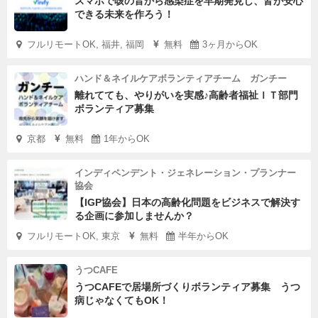
スマホで咳の音から感染症を早期発見し、皆が安心
できる未来を作ろう！
フルリモートOK, 福井, 福岡
無料
3ヶ月からOK
ハンド＆ネイルケアボランティアチーム ガンチー
離れてても、やりがいを実感♪高齢者福祉ＩＴ部門
ボランティア募集
京都
無料
1年からOK
インディペンデント・ジェネレーション・プランナー
協会
【IGP協会】日本の高齢化問題をビジネスで解決す
る企画に参加しませんか？
フルリモートOK, 東京
無料
半年からOK
うつCAFE
うつCAFEで居場所づくりボランティア募集 うつ
病じゃなくてもOK！