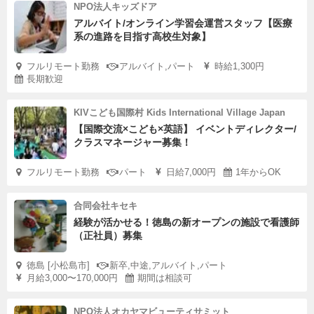
NPO法人キッズドア
アルバイト/オンライン学習会運営スタッフ【医療
系の進路を目指す高校生対象】
フルリモート勤務
アルバイト,パート
時給1,300円
長期歓迎
KIVこども国際村 Kids International Village Japan
【国際交流×こども×英語】 イベントディレクター/
クラスマネージャー募集！
フルリモート勤務
パート
日給7,000円
1年からOK
合同会社キセキ
経験が活かせる！徳島の新オープンの施設で看護師
（正社員）募集
徳島 [小松島市]
新卒,中途,アルバイト,パート
月給3,000〜170,000円
期間は相談可
NPO法人オカヤマビューティサミット