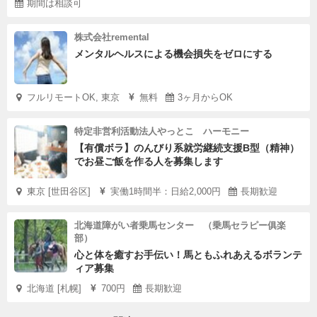
期間は相談可
株式会社remental
メンタルヘルスによる機会損失をゼロにする
フルリモートOK, 東京
無料
3ヶ月からOK
特定非営利活動法人やっとこ ハーモニー
【有償ボラ】のんびり系就労継続支援B型（精神）
でお昼ご飯を作る人を募集します
東京 [世田谷区]
実働1時間半：日給2,000円
長期歓迎
北海道障がい者乗馬センター （乗馬セラピー俱楽
部）
心と体を癒すお手伝い！馬ともふれあえるボランテ
ィア募集
北海道 [札幌]
700円
長期歓迎