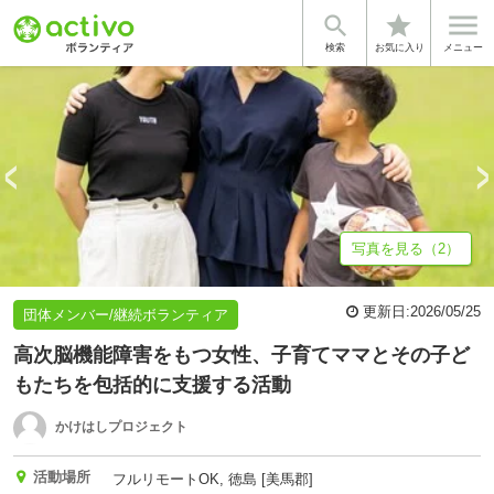


star
当事者が変える、叶える。
基本情報
募集詳細
体験談・雰囲気
検索
お気に入り
メニュー
写真を見る（2）
更新日:
2026/05/25
団体メンバー/継続ボランティア
高次脳機能障害をもつ女性、子育てママとその子ど
もたちを包括的に支援する活動
かけはしプロジェクト
活動場所
フルリモートOK, 徳島 [美馬郡]