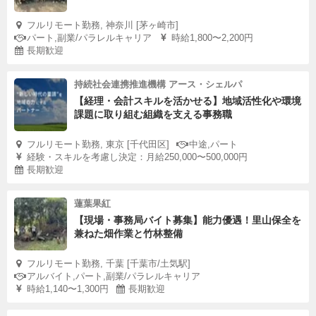
フルリモート勤務, 神奈川 [茅ヶ崎市]
パート,副業/パラレルキャリア
時給1,800〜2,200円
長期歓迎
持続社会連携推進機構 アース・シェルパ
【経理・会計スキルを活かせる】地域活性化や環境
課題に取り組む組織を支える事務職
フルリモート勤務, 東京 [千代田区]
中途,パート
経験・スキルを考慮し決定：月給250,000〜500,000円
長期歓迎
蓮葉果紅
【現場・事務局バイト募集】能力優遇！里山保全を
兼ねた畑作業と竹林整備
フルリモート勤務, 千葉 [千葉市/土気駅]
アルバイト,パート,副業/パラレルキャリア
時給1,140〜1,300円
長期歓迎