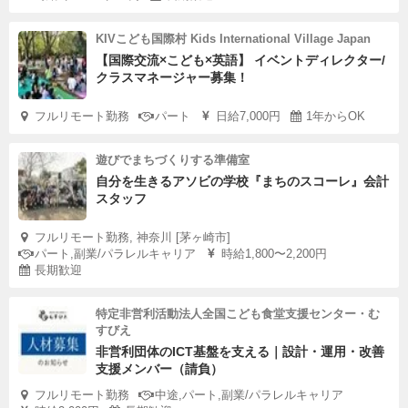
KIVこども国際村 Kids International Village Japan
【国際交流×こども×英語】 イベントディレクター/
クラスマネージャー募集！
フルリモート勤務
パート
日給7,000円
1年からOK
遊びでまちづくりする準備室
自分を生きるアソビの学校『まちのスコーレ』会計
スタッフ
フルリモート勤務, 神奈川 [茅ヶ崎市]
パート,副業/パラレルキャリア
時給1,800〜2,200円
長期歓迎
特定非営利活動法人全国こども食堂支援センター・む
すびえ
非営利団体のICT基盤を支える｜設計・運用・改善
支援メンバー（請負）
フルリモート勤務
中途,パート,副業/パラレルキャリア