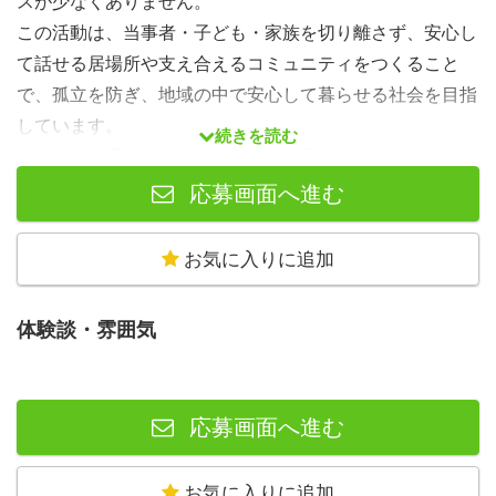
スが少なくありません。
この活動は、当事者・子ども・家族を切り離さず、安心し
て話せる居場所や支え合えるコミュニティをつくること
で、孤立を防ぎ、地域の中で安心して暮らせる社会を目指
しています。
続きを読む
また、障害理解を広げることで、「見えにくい困りごと」
に気づける社会づくりにもつながります。
応募画面へ進む
参加する女性や子育てママにとっては、悩みを共有できる
仲間と出会えたり、自分らしさや自信を取り戻せたりする
お気に入りに追加
ことが大きな魅力です。子どもたちにとっても、「自分だ
けじゃない」と感じられる安心感や、多様な人と関わる経
体験談・雰囲気
験、自分の気持ちを表現できる環境につながります。
ボランティアとして関わる方にとっては、福祉・子育て・
コミュニケーション支援について学べるだけでなく、人と
応募画面へ進む
深く関わる力や共感力、社会課題に向き合う視点を得るこ
とができます。
お気に入りに追加