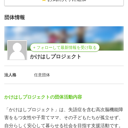
誰かを支える経験は、自分自身の成長や価値観の広がりに
もつながり、「人の役に立てた」という実感やかけがえの
ない出会いを得られる活動です。
団体情報
+ フォローして最新情報を受け取る
かけはしプロジェクト
法人格
任意団体
かけはしプロジェクトの団体活動内容
「かけはしプロジェクト」は、失語症を含む高次脳機能障
害をもつ女性や子育てママ、その子どもたちが孤立せず、
自分らしく安心して暮らせる社会を目指す支援活動です。