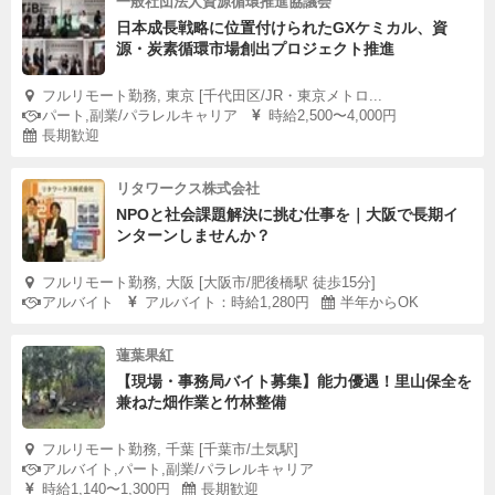
一般社団法人資源循環推進協議会
日本成長戦略に位置付けられたGXケミカル、資
源・炭素循環市場創出プロジェクト推進
フルリモート勤務, 東京 [千代田区/JR・東京メトロ...
パート,副業/パラレルキャリア
時給2,500〜4,000円
長期歓迎
リタワークス株式会社
NPOと社会課題解決に挑む仕事を｜大阪で長期イ
ンターンしませんか？
フルリモート勤務, 大阪 [大阪市/肥後橋駅 徒歩15分]
アルバイト
アルバイト：時給1,280円
半年からOK
蓮葉果紅
【現場・事務局バイト募集】能力優遇！里山保全を
兼ねた畑作業と竹林整備
フルリモート勤務, 千葉 [千葉市/土気駅]
アルバイト,パート,副業/パラレルキャリア
時給1,140〜1,300円
長期歓迎