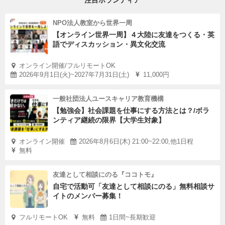
注目ボランティア
NPO法人教室から世界一周
【オンライン世界一周】４大陸に友達をつくる・英
語でディスカッション・異文化交流
オンライン開催/フルリモートOK
2026年9月1日(火)~2027年7月31日(土)
11,000円
一般社団法人ユースキャリア教育機構
【勉強会】社会課題を仕事にする方法とは？/ボラ
ンティア継続の限界【大学生対象】
オンライン開催
2026年8月6日(木) 21:00~22:00,他1日程
無料
友達として相談にのる『ココトモ』
自宅で活動可「友達として相談にのる」無料相談サ
イトのメンバー募集！
フルリモートOK
無料
1日間~長期歓迎