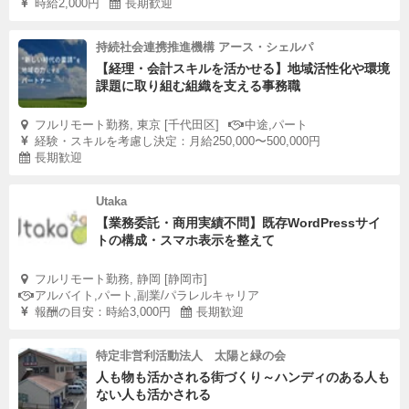
時給2,000円
長期歓迎
持続社会連携推進機構 アース・シェルパ
【経理・会計スキルを活かせる】地域活性化や環境
課題に取り組む組織を支える事務職
フルリモート勤務, 東京 [千代田区]
中途,パート
経験・スキルを考慮し決定：月給250,000〜500,000円
長期歓迎
Utaka
【業務委託・商用実績不問】既存WordPressサイ
トの構成・スマホ表示を整えて
フルリモート勤務, 静岡 [静岡市]
アルバイト,パート,副業/パラレルキャリア
報酬の目安：時給3,000円
長期歓迎
特定非営利活動法人 太陽と緑の会
人も物も活かされる街づくり～ハンディのある人も
ない人も活かされる