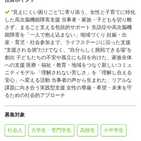
“見えにくい困りごと”に寄り添う、女性と子育てに特化
した高次脳機能障害支援 当事者・家族・子どもを切り離
さず、まるごと支える包括的サポート 失語症や高次脳機
能障害を「一人で抱え込まない」地域づくり 妊娠・出
産・育児・社会参加まで、ライフステージに沿った支援
“支援される側”だけでなく、“自分らしく挑戦できる場”を
創出 子どもたちの不安や孤立にも目を向けた、家族全体
への支援 医療・福祉・教育・地域をつなぐ新しいコミュ
ニティモデル 「理解されない苦しさ」を「理解し合える
安心」へ変える活動 当事者の声から生まれた、リアルな
課題に向き合う実践型支援 女性の尊厳・希望・未来を守
るための社会的アプローチ
募集対象
社会人
大学生・専門学生
高校生
小中学生