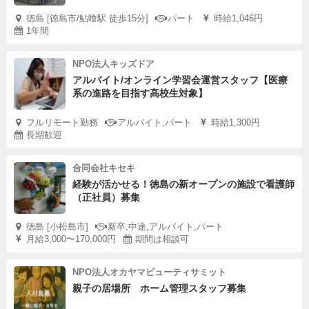
徳島 [徳島市/鮎喰駅 徒歩15分]
パート
時給1,046円
1年間
NPO法人キッズドア
アルバイト/オンライン学習会運営スタッフ【医療
系の進路を目指す高校生対象】
フルリモート勤務
アルバイト,パート
時給1,300円
長期歓迎
合同会社キセキ
経験が活かせる！徳島の新オープンの施設で看護師
（正社員）募集
徳島 [小松島市]
新卒,中途,アルバイト,パート
月給3,000〜170,000円
期間は相談可
NPO法人オカヤマビューティサミット
親子の居場所 ホーム管理スタッフ募集