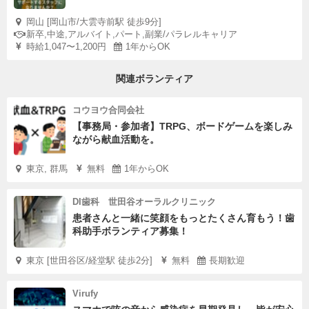
岡山 [岡山市/大雲寺前駅 徒歩9分]
新卒,中途,アルバイト,パート,副業/パラレルキャリア
時給1,047〜1,200円
1年からOK
関連ボランティア
コウヨウ合同会社
【事務局・参加者】TRPG、ボードゲームを楽しみ
ながら献血活動を。
東京, 群馬
無料
1年からOK
DI歯科 世田谷オーラルクリニック
患者さんと一緒に笑顔をもっとたくさん育もう！歯
科助手ボランティア募集！
東京 [世田谷区/経堂駅 徒歩2分]
無料
長期歓迎
Virufy