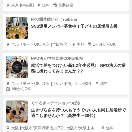
東京 [中央区]
無料
長期歓迎
NPO団体結い花（Yuibana）
SNS運用メンバー募集中！子どもの居場所支援
フルリモートOK, 東京 [世田谷区]
無料
1ヶ月からOK
NPO法人/学生団体CORUNUM
就活で差をつけたい新1.2年生必見! NPO法人の業
務に携わってみませんか？?
フルリモートOK, 埼玉 [さいたま市], 千...他2件
無料
1年からOK
くつろぎステーションつばさ
生きづらさを持つ人もそうでない人も同じ居場所で
過ごしませんか？（高校生～30代）
大阪 [大阪市/天満橋駅 徒歩7分, 大阪市/大阪上本...
無料