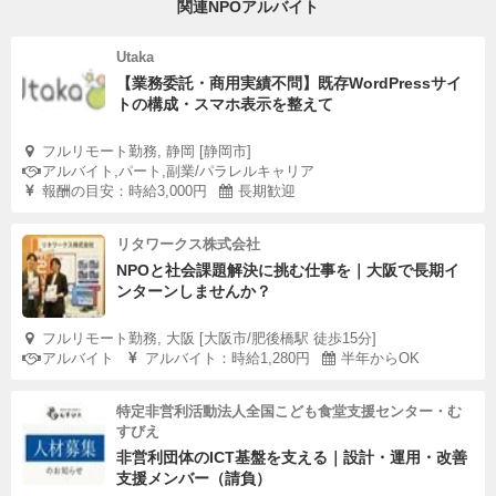
関連NPOアルバイト
Utaka
【業務委託・商用実績不問】既存WordPressサイ
トの構成・スマホ表示を整えて
フルリモート勤務, 静岡 [静岡市]
アルバイト,パート,副業/パラレルキャリア
報酬の目安：時給3,000円
長期歓迎
リタワークス株式会社
NPOと社会課題解決に挑む仕事を｜大阪で長期イ
ンターンしませんか？
フルリモート勤務, 大阪 [大阪市/肥後橋駅 徒歩15分]
アルバイト
アルバイト：時給1,280円
半年からOK
特定非営利活動法人全国こども食堂支援センター・む
すびえ
非営利団体のICT基盤を支える｜設計・運用・改善
支援メンバー（請負）