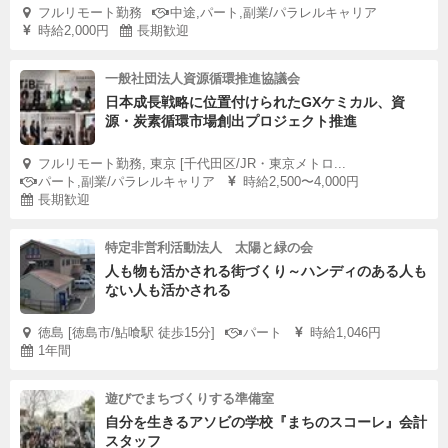
フルリモート勤務
中途,パート,副業/パラレルキャリア
時給2,000円
長期歓迎
一般社団法人資源循環推進協議会
日本成長戦略に位置付けられたGXケミカル、資
源・炭素循環市場創出プロジェクト推進
フルリモート勤務, 東京 [千代田区/JR・東京メトロ...
パート,副業/パラレルキャリア
時給2,500〜4,000円
長期歓迎
特定非営利活動法人 太陽と緑の会
人も物も活かされる街づくり～ハンディのある人も
ない人も活かされる
徳島 [徳島市/鮎喰駅 徒歩15分]
パート
時給1,046円
1年間
遊びでまちづくりする準備室
自分を生きるアソビの学校『まちのスコーレ』会計
スタッフ