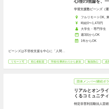
心理の理論を、一
学習支援塾ビーンズ（運
フルリモートOK, 東
時給0〜1,470円
大学生・専門学生
週3回からOK
1年からOK
ビーンズは不登校支援を中心に「人間
…
リモート可
初心者歓迎
学校/仕事終わりから参加
勉強熱心
成
団体メンバー/継続ボ
リアルとオンライ
くるコミュニティ
特定非営利活動法人芸術