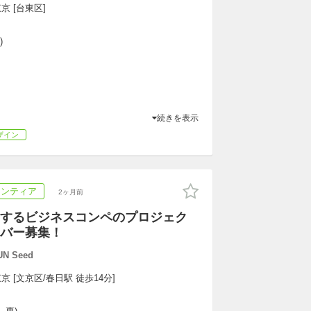
京 [台東区]
)
続きを表示
ザイン
ランティア
2ヶ月前
するビジネスコンペのプロジェク
バー募集！
 Seed
京 [文京区/春日駅 徒歩14分]