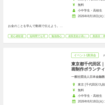
無料
小中学生・高校生
2026年8月18日(火) 1
お金のことを学んで動画で伝えよう。
…
初心者歓迎
短時間でも可
勉強熱心
成長意欲が高い
真面目・
イベント/講演会
東京都千代田区｜
画制作ボランティ
一般社団法人日本金融教
東京 [千代田区/九段
無料
小中学生・高校生
2026年8月18日(火) 1