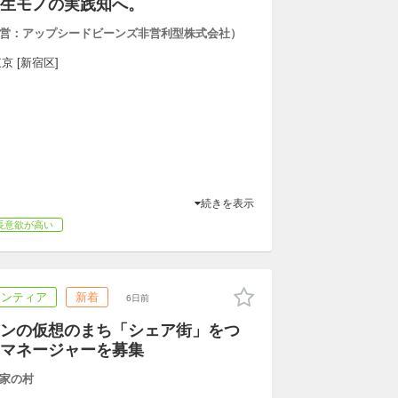
生モノの実践知へ。
営：アップシードビーンズ非営利型株式会社）
京 [新宿区]
続きを表示
長意欲が高い
ランティア
新着
6日前
ンの仮想のまち「シェア街」をつ
マネージャーを募集
家の村