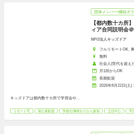
団体メンバー/継続ボ
【都内数十カ所】
ィア合同説明会＠
NPO法人キッズドア
フルリモートOK, 東京
無料
社会人(世代を超えた
月1回からOK
長期歓迎
2026年8月22日(土) 1
キッズドアは都内数十カ所で学習会や
…
リモート可
初心者歓迎
学校/仕事終わりから参加
土日中心
平