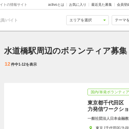
バイトの情報サイト
activoとは
お気に入り
最近見た募集
会員登
員/バイト
水道橋駅周辺のボランティア募集
12
件中
1-12
を表示
国内/単発ボランティ
東京都千代田区 
力発信ワークショ
一般社団法人日本金融教
東京 [千代田区/九段