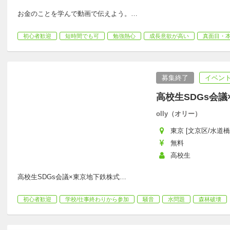
お金のことを学んで動画で伝えよう。
…
初心者歓迎
短時間でも可
勉強熱心
成長意欲が高い
真面目・
募集終了
イベント
高校生SDGs会
olly（オリー）
東京 [文京区/水道橋
無料
高校生
高校生SDGs会議×東京地下鉄株式
…
初心者歓迎
学校/仕事終わりから参加
騒音
水問題
森林破壊