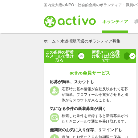
国内最大級のNPO・社会的企業のボランティア・職員/
ボランティア
職
ホーム
水道橋駅周辺のボランティア募集
この条件の新着
新着メールの受
をメールで受け
け取りは設定済
取る
です
activo会員サービス
応募が簡単、スカウトも
応募時に基本情報が自動反映されて応募
が簡単。プロフィールを充実させると団
体からスカウトが来ることも。
気になる条件の新着募集が届く
検索した条件を登録すると新着募集が出
たときにメールで通知を受け取れます。
無期限のお気に入り保存、リマインドも
追加したお気に入りを無期限に保存、い