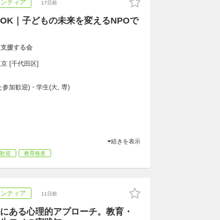
ランティア
17日前
OK｜子どもの未来を変えるNPOで
を支援する会
京 [千代田区]
参加歓迎)・学生(大, 専)
続きを表示
歓迎
教育格差
ランティア
11日前
にある心理的アプローチ。教育・