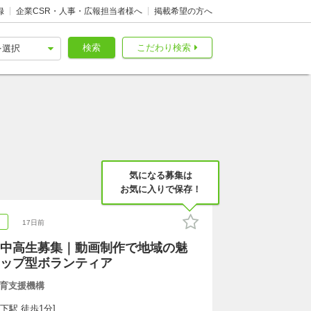
録
企業CSR・人事・広報担当者様へ
掲載希望の方へ
検索
こだわり検索
気になる募集は
お気に入りで保存！
ア
17日前
中高生募集｜動画制作で地域の魅
ップ型ボランティア
育支援機構
下駅 徒歩1分]