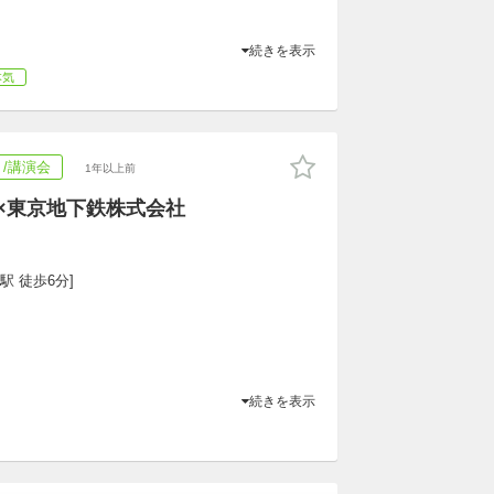
続きを表示
本気
/講演会
1年以上前
議×東京地下鉄株式会社
駅 徒歩6分]
続きを表示