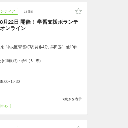
ランティア
18日前
8月22日 開催！ 学習支援ボランテ
オンライン
 [中央区/新富町駅 徒歩4分, 墨田区/...他10件
参加歓迎)・学生(大, 専)
8:00~19:30
続きを表示
日中心