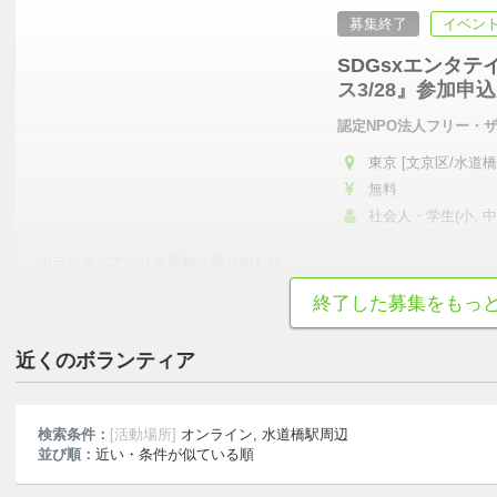
募集終了
イベント
SDGsxエンタ
ス3/28』参加申
認定NPO法人フリー・
東京 [文京区/水道橋
無料
社会人・学生(小, 中, 
ボランティアや社会貢献に取り組むU
…
終了した募集をもっ
テンション高め
勉強熱心
近くのボランティア
検索条件：
[活動場所]
オンライン, 水道橋駅周辺
並び順：
近い・条件が似ている順