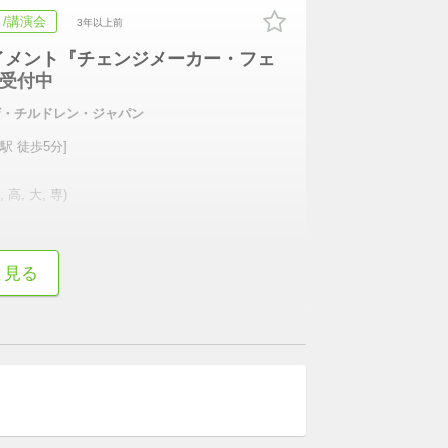
/講演会
3年以上前
テイメント『チェンジメーカー・フェ
込受付中
ザ・チルドレン・ジャパン
駅 徒歩5分]
高, 大, 専)
続きを表示
と見る