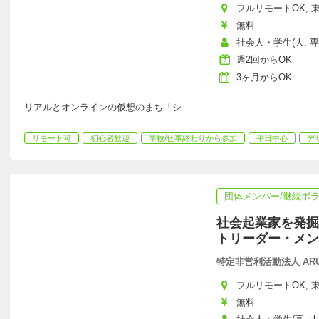
フルリモートOK, 東
無料
社会人・学生(大, 専
週2回からOK
3ヶ月からOK
リアルとオンラインの仮想のまち「シ
…
リモート可
初心者歓迎
学校/仕事終わりから参加
平日中心
デ
団体メンバー/継続ボ
社会起業家を発掘
トリーダー・メン
特定非営利活動法人 ARUN
フルリモートOK, 東
無料